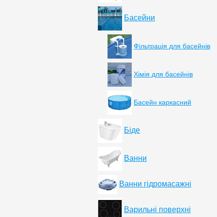
Басейни
Фільтрація для басейнів
Хімія для басейнів
Басейн каркасний
Біде
Ванни
Ванни гідромасажні
Варильні поверхні