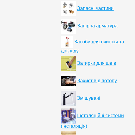
Запасні частини
Запірна арматура
Засоби для очистки та
догляду
Затирки для швів
Захист від потопу
Змішувачі
Інсталяційні системи
(інсталяція)