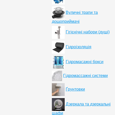
Вуличні трапи та
дощоприймачі
Гігієнічні набори (душі)
Гідроізоляція
Гідромасажні бокси
Гідромассажні системи
Ґрунтовки
Дзеркала та дзеркальні
шафи