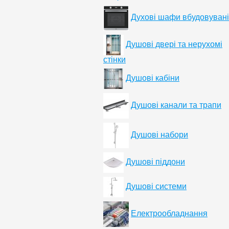
Духові шафи вбудовувані
Душові двері та нерухомі
стінки
Душові кабіни
Душові канали та трапи
Душові набори
Душові піддони
Душові системи
Електрообладнання