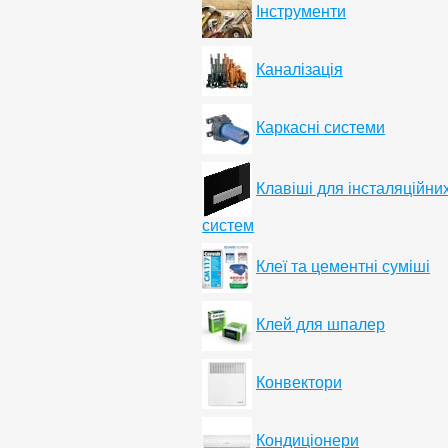
Інструменти
Каналізація
Каркасні системи
Клавіші для інсталяційни
систем
Клеї та цементні суміші
Клей для шпалер
Конвектори
Кондиціонери