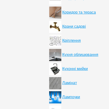
Коридор та тераса
Крани садові
Кріплення
Кухня облицювання
Кухонні мийки
Ламінат
Лампочки