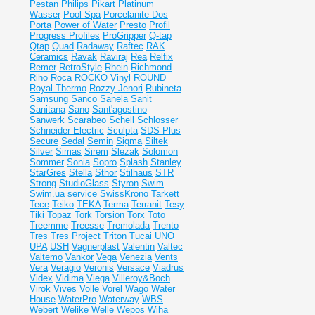
Pestan
Philips
Pikart
Platinum
Wasser
Pool Spa
Porcelanite Dos
Porta
Power of Water
Presto
Profil
Progress Profiles
ProGripper
Q-tap
Qtap
Quad
Radaway
Raftec
RAK
Ceramics
Ravak
Raviraj
Rea
Relfix
Remer
RetroStyle
Rhein
Richmond
Riho
Roca
ROCKO Vinyl
ROUND
Royal Thermo
Rozzy Jenori
Rubineta
Samsung
Sanco
Sanela
Sanit
Sanitana
Sano
Sant'agostino
Sanwerk
Scarabeo
Schell
Schlosser
Schneider Electric
Sculpta
SDS-Plus
Secure
Sedal
Semin
Sigma
Siltek
Silver
Simas
Sirem
Slezak
Solomon
Sommer
Sonia
Sopro
Splash
Stanley
StarGres
Stella
Sthor
Stilhaus
STR
Strong
StudioGlass
Styron
Swim
Swim.ua service
SwissKrono
Tarkett
Tece
Teiko
TEKA
Terma
Terranit
Tesy
Tiki
Topaz
Tork
Torsion
Torx
Toto
Treemme
Treesse
Tremolada
Trento
Tres
Tres Project
Triton
Tucai
UNO
UPA
USH
Vagnerplast
Valentin
Valtec
Valtemo
Vankor
Vega
Venezia
Vents
Vera
Veragio
Veronis
Versace
Viadrus
Videx
Vidima
Viega
Villeroy&Boch
Virok
Vives
Volle
Vorel
Wago
Water
House
WaterPro
Waterway
WBS
Webert
Welike
Welle
Wepos
Wiha