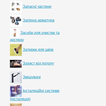
Запасні частини
Запірна арматура
Засоби для очистки та
догляду
Затирки для швів
Захист від потопу
Змішувачі
Інсталяційні системи
(інсталяція)