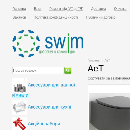
Головна
Блог
Ремонт від "А" до "Я"
Доставка
Оплата
Вакансії
Політика конфіденційності
Публічний договір
Головна
→
AeT
AeT
Сортувати за
замовчанн
Аксесуари для ванної
кімнати
Аксесуари для кухні
Акційні набори