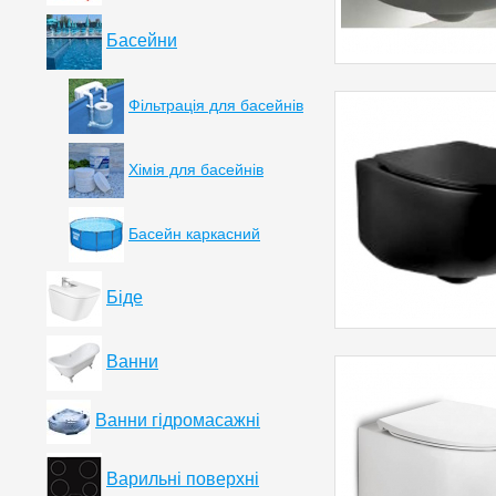
Басейни
Фільтрація для басейнів
Хімія для басейнів
Басейн каркасний
Біде
Ванни
Ванни гідромасажні
Варильні поверхні