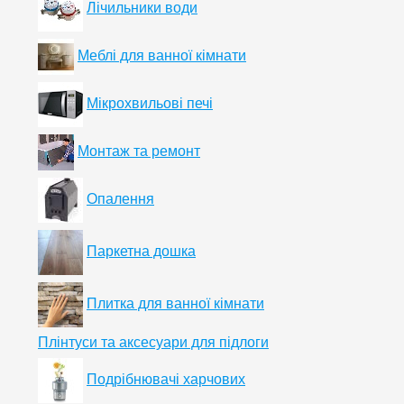
Лічильники води
Меблі для ванної кімнати
Мікрохвильові печі
Монтаж та ремонт
Опалення
Паркетна дошка
Плитка для ванної кімнати
Плінтуси та аксесуари для підлоги
Подрібнювачі харчових