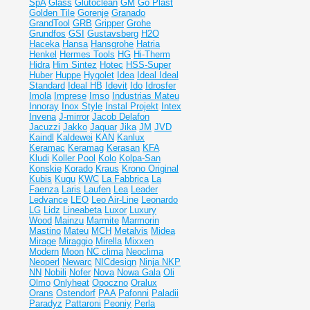
SpA
Glass
Glutoclean
GM
Go Plast
Golden Tile
Gorenje
Granado
GrandTool
GRB
Gripper
Grohe
Grundfos
GSI
Gustavsberg
H2O
Haceka
Hansa
Hansgrohe
Hatria
Henkel
Hermes Tools
HG
Hi-Therm
Hidra
Him Sintez
Hotec
HSS-Super
Huber
Huppe
Hygolet
Idea
Ideal
Ideal
Standard
Ideal НВ
Idevit
Ido
Idrosfer
Imola
Imprese
Imso
Industrias Mateu
Innoray
Inox Style
Instal Projekt
Intex
Invena
J-mirror
Jacob Delafon
Jacuzzi
Jakko
Jaquar
Jika
JM
JVD
Kaindl
Kaldewei
KAN
Kanlux
Keramac
Keramag
Kerasan
KFA
Kludi
Koller Pool
Kolo
Kolpa-San
Konskie
Korado
Kraus
Krono Original
Kubis
Kugu
KWC
La Fabbrica
La
Faenza
Laris
Laufen
Lea
Leader
Ledvance
LEO
Leo Air-Line
Leonardo
LG
Lidz
Lineabeta
Luxor
Luxury
Wood
Mainzu
Marmite
Marmorin
Mastino
Mateu
MCH
Metalvis
Midea
Mirage
Miraggio
Mirella
Mixxen
Modern
Moon
NC clima
Neoclima
Neoperl
Newarc
NICdesign
Ninja
NKP
NN
Nobili
Nofer
Nova
Nowa Gala
Oli
Olmo
Onlyheat
Opoczno
Oralux
Orans
Ostendorf
PAA
Pafonni
Paladii
Paradyz
Pattaroni
Peoniy
Perla