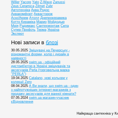
Willer
Yacore
Yato
Z-Wave
Zanussi
Zeus Ceramica
Zilmet
Zubr
Автотехніка
Аква Родос
Аквакомфорт
Аквасторож
АскоУкрем
Атолл
Днепрокерамика
Котто Кераміка
Марио
Мойдодыр
Мрія
Радимакс
Сантехмонтаж
Сила
Супер Профіль
Терма
Україна
Эксперт
Нові записи в
блозі
30.05.2025
Змішувачі на Печерську -
різноманітні форми, колір і дизайн в
наявності
28.05.2025
swim.ua - офіційний
дистриб'ютор в Україні змішувачів та
аксесуарів Perla (торговельна марка
"PERLA")
19.04.2025
Catalano, нові кольори у
колекції Zero
08.04.2025
А Ви знали, що swim.ua - один
з найпотужніших інтернет-магазинів з
продажу аксесуарів для ванної кімнати?
07.05.2024
swim.ua магазин-учасник
єВідновлення
Найкраща сантехніка у Ки