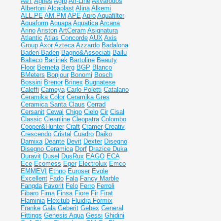
AeT
Agnes
Agro
Air-Line
Akvarodos
Albertoni
Alcaplast
Alina
Alkemi
ALL.PE
AM.PM
APE
Apro
Aquafilter
Aquaform
Aquapa
Aquatica
Arcana
Arino
Ariston
ArtCeram
Asignatura
Atlantic
Atlas Concorde
AUX
Axis
Group
Axor
Azteca
Azzardo
Badalona
Baden-Baden
Bagno&Associati
Ballu
Balteco
Barlinek
Bartoline
Beauty
Floor
Bemeta
Berg
BGP
Blanco
BMeters
Bonjour
Bonomi
Bosch
Bossini
Brenor
Brinex
Bugnatese
Caleffi
Cameya
Carlo Poletti
Catalano
Ceramika Color
Ceramika Gres
Ceramiсa Santa Claus
Cerrad
Cersanit
Cewal
Chigo
Cielo
Cir
Cisal
Classic
Cleanline
Cleopatra
Colombo
Cooper&Hunter
Craft
Cramer
Creativ
Crescendo
Cristal
Cuadro
Daiko
Damixa
Deante
Devit
Dexter
Disegno
Disegno Ceramica
Dorf
Drazice
Duka
Duravit
Dusel
DusRux
EAGO
ECA
Ece
Ecomess
Eger
Electrolux
Emco
EMMEVI
Ethno
Euroser
Evole
Excellent
Fado
Fala
Fancy Marble
Fangda
Favorit
Felo
Ferro
Ferroli
Fibaro
Fima
Finsa
Fiore
Fir
Firat
Flaminia
Flexitub
Fluidra
Formix
Franke
Gala
Geberit
Gebex
General
Fittings
Genesis Aqua
Gessi
Ghidini