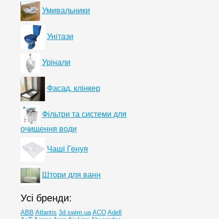
Умивальники
Унітази
Урінали
Фасад, клінкер
Фільтри та системи для
очищення води
Чаші Генуя
Штори для ванн
Усі бренди:
ABB
Atlantis
3d.swim.ua
ACO
Adell