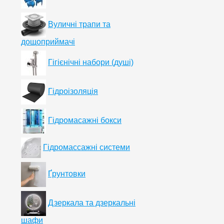
Вуличні трапи та
дощоприймачі
Гігієнічні набори (душі)
Гідроізоляція
Гідромасажні бокси
Гідромассажні системи
Ґрунтовки
Дзеркала та дзеркальні
шафи