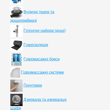
Вуличні трапи та
дощоприймачі
Гігієнічні набори (душі)
Гідроізоляція
Гідромасажні бокси
Гідромассажні системи
Ґрунтовки
Дзеркала та дзеркальні
шафи