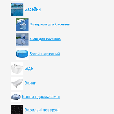
Басейни
Фільтрація для басейнів
Хімія для басейнів
Басейн каркасний
Біде
Ванни
Ванни гідромасажні
Варильні поверхні