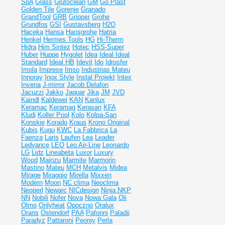
SpA
Glass
Glutoclean
GM
Go Plast
Golden Tile
Gorenje
Granado
GrandTool
GRB
Gripper
Grohe
Grundfos
GSI
Gustavsberg
H2O
Haceka
Hansa
Hansgrohe
Hatria
Henkel
Hermes Tools
HG
Hi-Therm
Hidra
Him Sintez
Hotec
HSS-Super
Huber
Huppe
Hygolet
Idea
Ideal
Ideal
Standard
Ideal НВ
Idevit
Ido
Idrosfer
Imola
Imprese
Imso
Industrias Mateu
Innoray
Inox Style
Instal Projekt
Intex
Invena
J-mirror
Jacob Delafon
Jacuzzi
Jakko
Jaquar
Jika
JM
JVD
Kaindl
Kaldewei
KAN
Kanlux
Keramac
Keramag
Kerasan
KFA
Kludi
Koller Pool
Kolo
Kolpa-San
Konskie
Korado
Kraus
Krono Original
Kubis
Kugu
KWC
La Fabbrica
La
Faenza
Laris
Laufen
Lea
Leader
Ledvance
LEO
Leo Air-Line
Leonardo
LG
Lidz
Lineabeta
Luxor
Luxury
Wood
Mainzu
Marmite
Marmorin
Mastino
Mateu
MCH
Metalvis
Midea
Mirage
Miraggio
Mirella
Mixxen
Modern
Moon
NC clima
Neoclima
Neoperl
Newarc
NICdesign
Ninja
NKP
NN
Nobili
Nofer
Nova
Nowa Gala
Oli
Olmo
Onlyheat
Opoczno
Oralux
Orans
Ostendorf
PAA
Pafonni
Paladii
Paradyz
Pattaroni
Peoniy
Perla