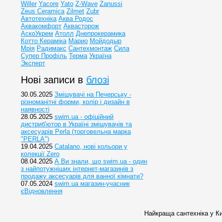
Willer
Yacore
Yato
Z-Wave
Zanussi
Zeus Ceramica
Zilmet
Zubr
Автотехніка
Аква Родос
Аквакомфорт
Аквасторож
АскоУкрем
Атолл
Днепрокерамика
Котто Кераміка
Марио
Мойдодыр
Мрія
Радимакс
Сантехмонтаж
Сила
Супер Профіль
Терма
Україна
Эксперт
Нові записи в
блозі
30.05.2025
Змішувачі на Печерську -
різноманітні форми, колір і дизайн в
наявності
28.05.2025
swim.ua - офіційний
дистриб'ютор в Україні змішувачів та
аксесуарів Perla (торговельна марка
"PERLA")
19.04.2025
Catalano, нові кольори у
колекції Zero
08.04.2025
А Ви знали, що swim.ua - один
з найпотужніших інтернет-магазинів з
продажу аксесуарів для ванної кімнати?
07.05.2024
swim.ua магазин-учасник
єВідновлення
Найкраща сантехніка у Ки