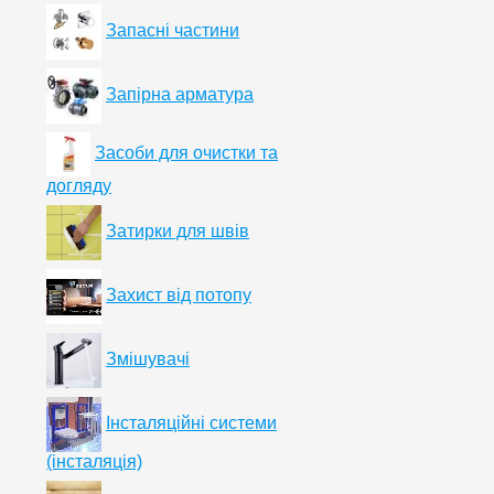
Запасні частини
Запірна арматура
Засоби для очистки та
догляду
Затирки для швів
Захист від потопу
Змішувачі
Інсталяційні системи
(інсталяція)