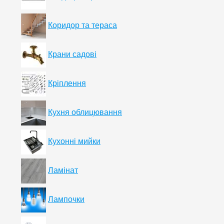
Коридор та тераса
Крани садові
Кріплення
Кухня облицювання
Кухонні мийки
Ламінат
Лампочки