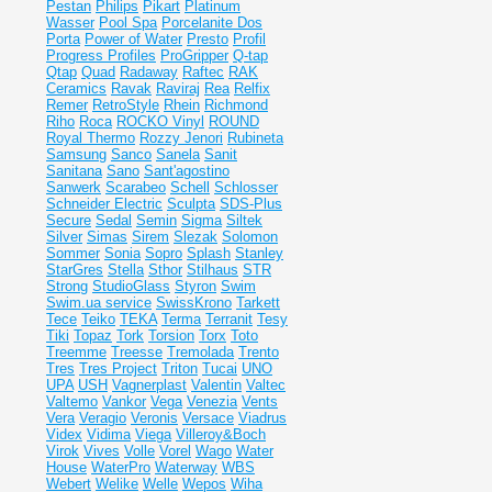
Pestan
Philips
Pikart
Platinum
Wasser
Pool Spa
Porcelanite Dos
Porta
Power of Water
Presto
Profil
Progress Profiles
ProGripper
Q-tap
Qtap
Quad
Radaway
Raftec
RAK
Ceramics
Ravak
Raviraj
Rea
Relfix
Remer
RetroStyle
Rhein
Richmond
Riho
Roca
ROCKO Vinyl
ROUND
Royal Thermo
Rozzy Jenori
Rubineta
Samsung
Sanco
Sanela
Sanit
Sanitana
Sano
Sant'agostino
Sanwerk
Scarabeo
Schell
Schlosser
Schneider Electric
Sculpta
SDS-Plus
Secure
Sedal
Semin
Sigma
Siltek
Silver
Simas
Sirem
Slezak
Solomon
Sommer
Sonia
Sopro
Splash
Stanley
StarGres
Stella
Sthor
Stilhaus
STR
Strong
StudioGlass
Styron
Swim
Swim.ua service
SwissKrono
Tarkett
Tece
Teiko
TEKA
Terma
Terranit
Tesy
Tiki
Topaz
Tork
Torsion
Torx
Toto
Treemme
Treesse
Tremolada
Trento
Tres
Tres Project
Triton
Tucai
UNO
UPA
USH
Vagnerplast
Valentin
Valtec
Valtemo
Vankor
Vega
Venezia
Vents
Vera
Veragio
Veronis
Versace
Viadrus
Videx
Vidima
Viega
Villeroy&Boch
Virok
Vives
Volle
Vorel
Wago
Water
House
WaterPro
Waterway
WBS
Webert
Welike
Welle
Wepos
Wiha