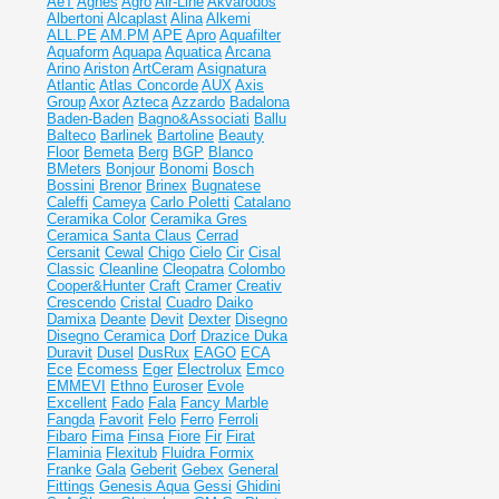
AeT
Agnes
Agro
Air-Line
Akvarodos
Albertoni
Alcaplast
Alina
Alkemi
ALL.PE
AM.PM
APE
Apro
Aquafilter
Aquaform
Aquapa
Aquatica
Arcana
Arino
Ariston
ArtCeram
Asignatura
Atlantic
Atlas Concorde
AUX
Axis
Group
Axor
Azteca
Azzardo
Badalona
Baden-Baden
Bagno&Associati
Ballu
Balteco
Barlinek
Bartoline
Beauty
Floor
Bemeta
Berg
BGP
Blanco
BMeters
Bonjour
Bonomi
Bosch
Bossini
Brenor
Brinex
Bugnatese
Caleffi
Cameya
Carlo Poletti
Catalano
Ceramika Color
Ceramika Gres
Ceramiсa Santa Claus
Cerrad
Cersanit
Cewal
Chigo
Cielo
Cir
Cisal
Classic
Cleanline
Cleopatra
Colombo
Cooper&Hunter
Craft
Cramer
Creativ
Crescendo
Cristal
Cuadro
Daiko
Damixa
Deante
Devit
Dexter
Disegno
Disegno Ceramica
Dorf
Drazice
Duka
Duravit
Dusel
DusRux
EAGO
ECA
Ece
Ecomess
Eger
Electrolux
Emco
EMMEVI
Ethno
Euroser
Evole
Excellent
Fado
Fala
Fancy Marble
Fangda
Favorit
Felo
Ferro
Ferroli
Fibaro
Fima
Finsa
Fiore
Fir
Firat
Flaminia
Flexitub
Fluidra
Formix
Franke
Gala
Geberit
Gebex
General
Fittings
Genesis Aqua
Gessi
Ghidini