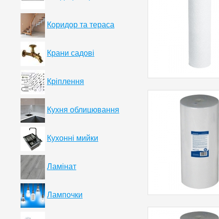
Коридор та тераса
Крани садові
Кріплення
Кухня облицювання
Кухонні мийки
Ламінат
Лампочки