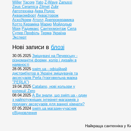
Willer
Yacore
Yato
Z-Wave
Zanussi
Zeus Ceramica
Zilmet
Zubr
Автотехніка
Аква Родос
Аквакомфорт
Аквасторож
АскоУкрем
Атолл
Днепрокерамика
Котто Кераміка
Марио
Мойдодыр
Мрія
Радимакс
Сантехмонтаж
Сила
Супер Профіль
Терма
Україна
Эксперт
Нові записи в
блозі
30.05.2025
Змішувачі на Печерську -
різноманітні форми, колір і дизайн в
наявності
28.05.2025
swim.ua - офіційний
дистриб'ютор в Україні змішувачів та
аксесуарів Perla (торговельна марка
"PERLA")
19.04.2025
Catalano, нові кольори у
колекції Zero
08.04.2025
А Ви знали, що swim.ua - один
з найпотужніших інтернет-магазинів з
продажу аксесуарів для ванної кімнати?
07.05.2024
swim.ua магазин-учасник
єВідновлення
Найкраща сантехніка у Ки