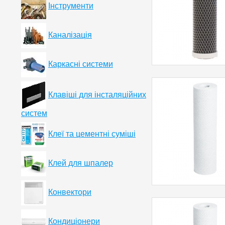
Інструменти
Каналізація
Каркасні системи
Клавіші для інсталяційних
систем
Клеї та цементні суміші
Клей для шпалер
Конвектори
Кондиціонери