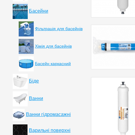
Басейни
Фільтрація для басейнів
Хімія для басейнів
Басейн каркасний
Біде
Ванни
Ванни гідромасажні
Варильні поверхні