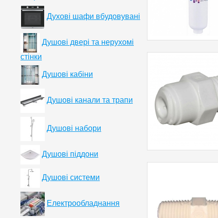
Духові шафи вбудовувані
Душові двері та нерухомі
стінки
Душові кабіни
Душові канали та трапи
Душові набори
Душові піддони
Душові системи
Електрообладнання