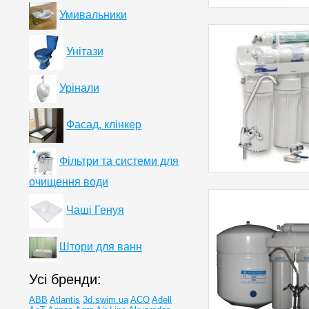
Умивальники
Унітази
Урінали
Фасад, клінкер
Фільтри та системи для
очищення води
Чаші Генуя
Штори для ванн
Усі бренди:
ABB
Atlantis
3d.swim.ua
ACO
Adell