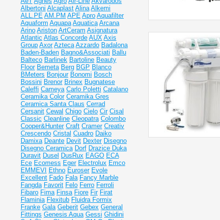
AeT
Agnes
Agro
Air-Line
Akvarodos
Albertoni
Alcaplast
Alina
Alkemi
ALL.PE
AM.PM
APE
Apro
Aquafilter
Aquaform
Aquapa
Aquatica
Arcana
Arino
Ariston
ArtCeram
Asignatura
Atlantic
Atlas Concorde
AUX
Axis
Group
Axor
Azteca
Azzardo
Badalona
Baden-Baden
Bagno&Associati
Ballu
Balteco
Barlinek
Bartoline
Beauty
Floor
Bemeta
Berg
BGP
Blanco
BMeters
Bonjour
Bonomi
Bosch
Bossini
Brenor
Brinex
Bugnatese
Caleffi
Cameya
Carlo Poletti
Catalano
Ceramika Color
Ceramika Gres
Ceramiсa Santa Claus
Cerrad
Cersanit
Cewal
Chigo
Cielo
Cir
Cisal
Classic
Cleanline
Cleopatra
Colombo
Cooper&Hunter
Craft
Cramer
Creativ
Crescendo
Cristal
Cuadro
Daiko
Damixa
Deante
Devit
Dexter
Disegno
Disegno Ceramica
Dorf
Drazice
Duka
Duravit
Dusel
DusRux
EAGO
ECA
Ece
Ecomess
Eger
Electrolux
Emco
EMMEVI
Ethno
Euroser
Evole
Excellent
Fado
Fala
Fancy Marble
Fangda
Favorit
Felo
Ferro
Ferroli
Fibaro
Fima
Finsa
Fiore
Fir
Firat
Flaminia
Flexitub
Fluidra
Formix
Franke
Gala
Geberit
Gebex
General
Fittings
Genesis Aqua
Gessi
Ghidini