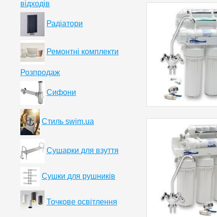
відходів
Радіатори
Ремонтні комплекти
Розпродаж
Сифони
Стиль swim.ua
Сушарки для взуття
Сушки для рушників
Точкове освітлення