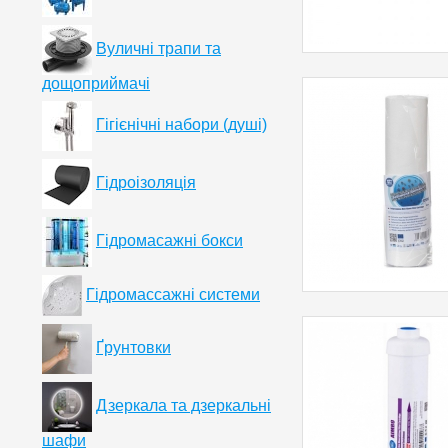
Вуличні трапи та
дощоприймачі
Гігієнічні набори (душі)
Гідроізоляція
Гідромасажні бокси
Гідромассажні системи
Ґрунтовки
Дзеркала та дзеркальні
шафи