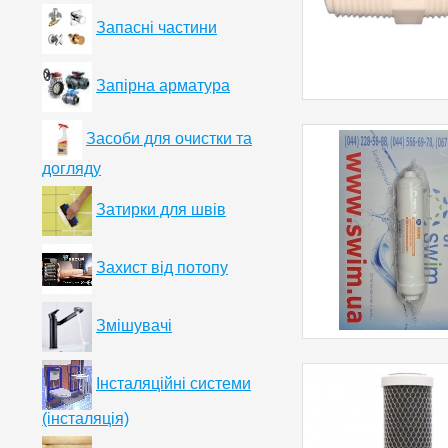
Запасні частини
Запірна арматура
Засоби для очистки та
догляду
Затирки для швів
Захист від потопу
Змішувачі
Інсталяційні системи
(інсталяція)