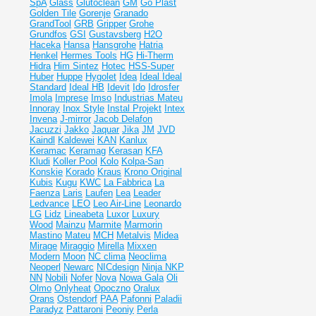
SpA
Glass
Glutoclean
GM
Go Plast
Golden Tile
Gorenje
Granado
GrandTool
GRB
Gripper
Grohe
Grundfos
GSI
Gustavsberg
H2O
Haceka
Hansa
Hansgrohe
Hatria
Henkel
Hermes Tools
HG
Hi-Therm
Hidra
Him Sintez
Hotec
HSS-Super
Huber
Huppe
Hygolet
Idea
Ideal
Ideal
Standard
Ideal НВ
Idevit
Ido
Idrosfer
Imola
Imprese
Imso
Industrias Mateu
Innoray
Inox Style
Instal Projekt
Intex
Invena
J-mirror
Jacob Delafon
Jacuzzi
Jakko
Jaquar
Jika
JM
JVD
Kaindl
Kaldewei
KAN
Kanlux
Keramac
Keramag
Kerasan
KFA
Kludi
Koller Pool
Kolo
Kolpa-San
Konskie
Korado
Kraus
Krono Original
Kubis
Kugu
KWC
La Fabbrica
La
Faenza
Laris
Laufen
Lea
Leader
Ledvance
LEO
Leo Air-Line
Leonardo
LG
Lidz
Lineabeta
Luxor
Luxury
Wood
Mainzu
Marmite
Marmorin
Mastino
Mateu
MCH
Metalvis
Midea
Mirage
Miraggio
Mirella
Mixxen
Modern
Moon
NC clima
Neoclima
Neoperl
Newarc
NICdesign
Ninja
NKP
NN
Nobili
Nofer
Nova
Nowa Gala
Oli
Olmo
Onlyheat
Opoczno
Oralux
Orans
Ostendorf
PAA
Pafonni
Paladii
Paradyz
Pattaroni
Peoniy
Perla