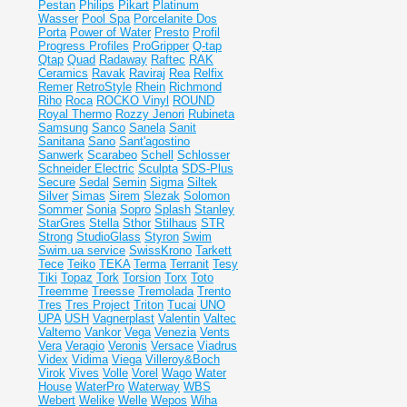
Pestan
Philips
Pikart
Platinum
Wasser
Pool Spa
Porcelanite Dos
Porta
Power of Water
Presto
Profil
Progress Profiles
ProGripper
Q-tap
Qtap
Quad
Radaway
Raftec
RAK
Ceramics
Ravak
Raviraj
Rea
Relfix
Remer
RetroStyle
Rhein
Richmond
Riho
Roca
ROCKO Vinyl
ROUND
Royal Thermo
Rozzy Jenori
Rubineta
Samsung
Sanco
Sanela
Sanit
Sanitana
Sano
Sant'agostino
Sanwerk
Scarabeo
Schell
Schlosser
Schneider Electric
Sculpta
SDS-Plus
Secure
Sedal
Semin
Sigma
Siltek
Silver
Simas
Sirem
Slezak
Solomon
Sommer
Sonia
Sopro
Splash
Stanley
StarGres
Stella
Sthor
Stilhaus
STR
Strong
StudioGlass
Styron
Swim
Swim.ua service
SwissKrono
Tarkett
Tece
Teiko
TEKA
Terma
Terranit
Tesy
Tiki
Topaz
Tork
Torsion
Torx
Toto
Treemme
Treesse
Tremolada
Trento
Tres
Tres Project
Triton
Tucai
UNO
UPA
USH
Vagnerplast
Valentin
Valtec
Valtemo
Vankor
Vega
Venezia
Vents
Vera
Veragio
Veronis
Versace
Viadrus
Videx
Vidima
Viega
Villeroy&Boch
Virok
Vives
Volle
Vorel
Wago
Water
House
WaterPro
Waterway
WBS
Webert
Welike
Welle
Wepos
Wiha