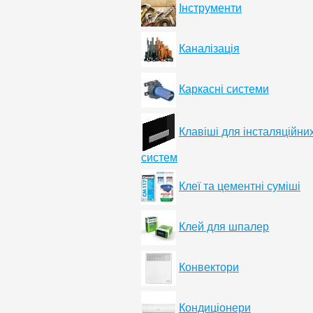
Інструменти
Каналізація
Каркасні системи
Клавіші для інсталяційни
систем
Клеї та цементні суміші
Клей для шпалер
Конвектори
Кондиціонери