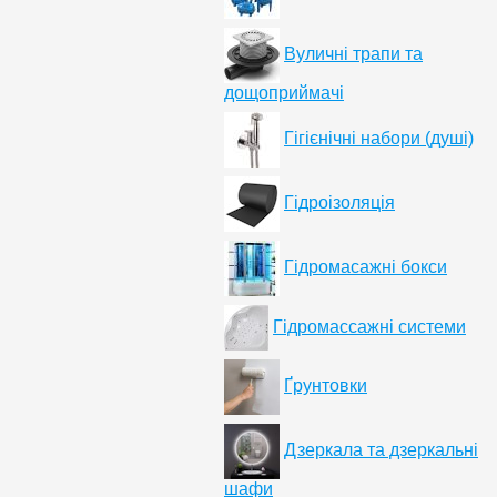
Вуличні трапи та
дощоприймачі
Гігієнічні набори (душі)
Гідроізоляція
Гідромасажні бокси
Гідромассажні системи
Ґрунтовки
Дзеркала та дзеркальні
шафи