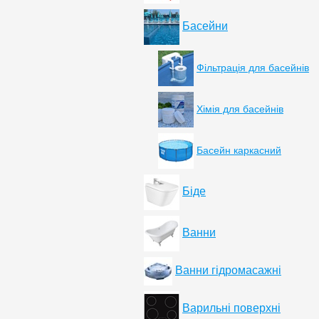
Басейни
Фільтрація для басейнів
Хімія для басейнів
Басейн каркасний
Біде
Ванни
Ванни гідромасажні
Варильні поверхні