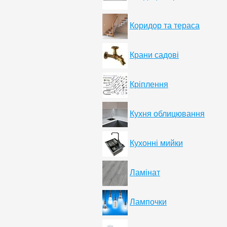
Коридор та тераса
Крани садові
Кріплення
Кухня облицювання
Кухонні мийки
Ламінат
Лампочки