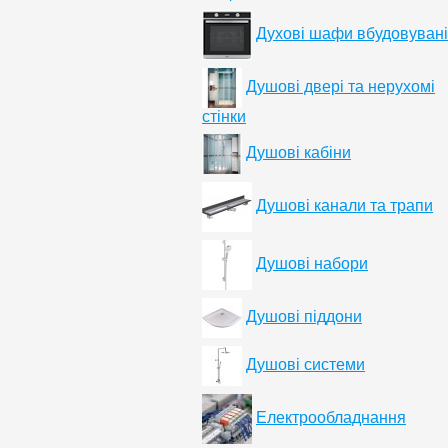
Духові шафи вбудовувані
Душові двері та нерухомі
стінки
Душові кабіни
Душові канали та трапи
Душові набори
Душові піддони
Душові системи
Електрообладнання