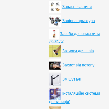
Запасні частини
Запірна арматура
Засоби для очистки та
догляду
Затирки для швів
Захист від потопу
Змішувачі
Інсталяційні системи
(інсталяція)