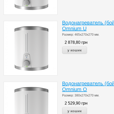
Водонагреватель (бой
Omnium U
Размер:
465х270х270
мм.
2 878,80
грн
Водонагреватель (бой
Omnium O
Размер: 380х270х270
мм.
2 529,90
грн