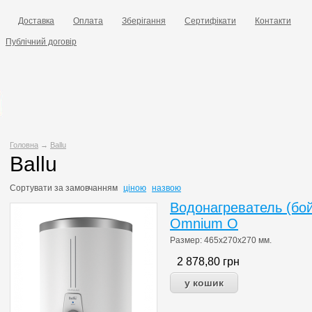
Доставка
Оплата
Зберігання
Сертифікати
Контакти
Публічний договір
Головна
→
Ballu
Ballu
Сортувати за
замовчанням
ціною
назвою
Водонагреватель (бой
Omnium O
Размер:
465х270х270
мм.
2 878,80
грн