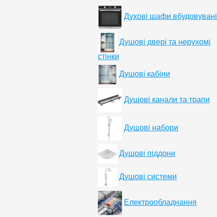
Духові шафи вбудовувані
Душові двері та нерухомі
стінки
Душові кабіни
Душові канали та трапи
Душові набори
Душові піддони
Душові системи
Електрообладнання