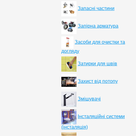
Запасні частини
Запірна арматура
Засоби для очистки та
догляду
Затирки для швів
Захист від потопу
Змішувачі
Інсталяційні системи
(інсталяція)