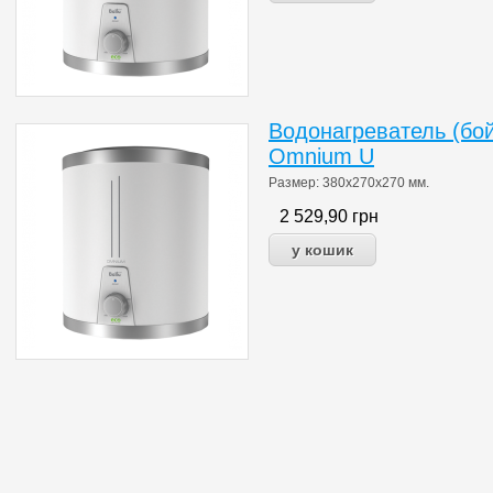
Водонагреватель (бой
Omnium U
Размер: 380х270х270
мм.
2 529,90
грн