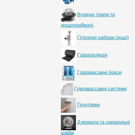
Вуличні трапи та
дощоприймачі
Гігієнічні набори (душі)
Гідроізоляція
Гідромасажні бокси
Гідромассажні системи
Ґрунтовки
Дзеркала та дзеркальні
шафи