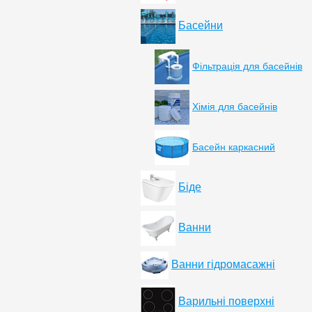
Басейни
Фільтрація для басейнів
Хімія для басейнів
Басейн каркасний
Біде
Ванни
Ванни гідромасажні
Варильні поверхні