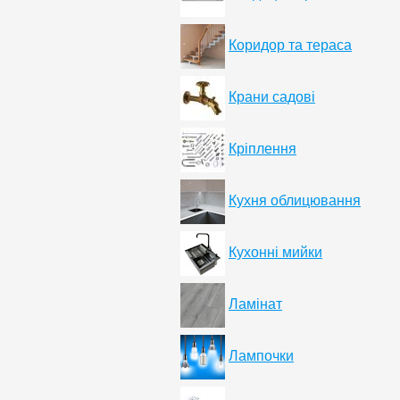
Коридор та тераса
Крани садові
Кріплення
Кухня облицювання
Кухонні мийки
Ламінат
Лампочки