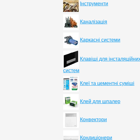
Інструменти
Каналізація
Каркасні системи
Клавіші для інсталяційни
систем
Клеї та цементні суміші
Клей для шпалер
Конвектори
Кондиціонери