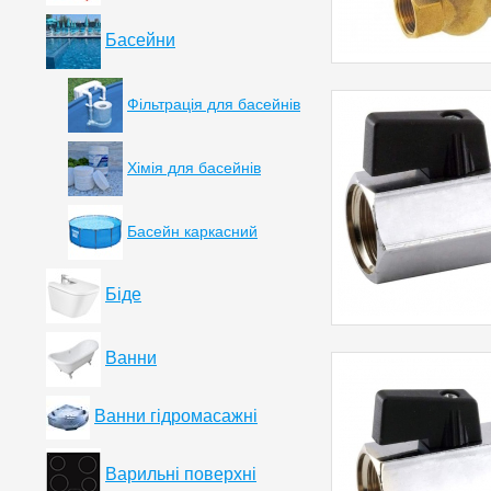
Басейни
Фільтрація для басейнів
Хімія для басейнів
Басейн каркасний
Біде
Ванни
Ванни гідромасажні
Варильні поверхні