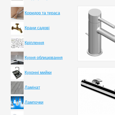
Коридор та тераса
Крани садові
Кріплення
Кухня облицювання
Кухонні мийки
Ламінат
Лампочки