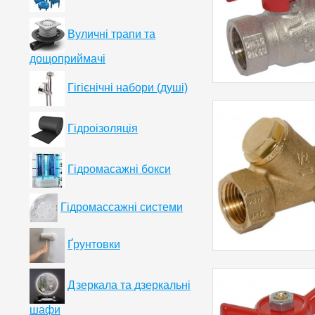
Вуличні трапи та
дощоприймачі
Гігієнічні набори (душі)
Гідроізоляція
Гідромасажні бокси
Гідромассажні системи
Ґрунтовки
Дзеркала та дзеркальні
шафи