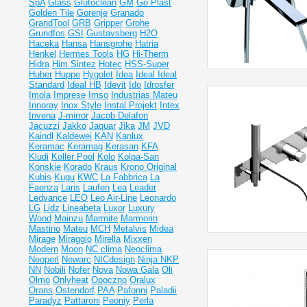
SpA
Glass
Glutoclean
GM
Go Plast
Golden Tile
Gorenje
Granado
GrandTool
GRB
Gripper
Grohe
Grundfos
GSI
Gustavsberg
H2O
Haceka
Hansa
Hansgrohe
Hatria
Henkel
Hermes Tools
HG
Hi-Therm
Hidra
Him Sintez
Hotec
HSS-Super
Huber
Huppe
Hygolet
Idea
Ideal
Ideal
Standard
Ideal НВ
Idevit
Ido
Idrosfer
Imola
Imprese
Imso
Industrias Mateu
Innoray
Inox Style
Instal Projekt
Intex
Invena
J-mirror
Jacob Delafon
Jacuzzi
Jakko
Jaquar
Jika
JM
JVD
Kaindl
Kaldewei
KAN
Kanlux
Keramac
Keramag
Kerasan
KFA
Kludi
Koller Pool
Kolo
Kolpa-San
Konskie
Korado
Kraus
Krono Original
Kubis
Kugu
KWC
La Fabbrica
La
Faenza
Laris
Laufen
Lea
Leader
Ledvance
LEO
Leo Air-Line
Leonardo
LG
Lidz
Lineabeta
Luxor
Luxury
Wood
Mainzu
Marmite
Marmorin
Mastino
Mateu
MCH
Metalvis
Midea
Mirage
Miraggio
Mirella
Mixxen
Modern
Moon
NC clima
Neoclima
Neoperl
Newarc
NICdesign
Ninja
NKP
NN
Nobili
Nofer
Nova
Nowa Gala
Oli
Olmo
Onlyheat
Opoczno
Oralux
Orans
Ostendorf
PAA
Pafonni
Paladii
Paradyz
Pattaroni
Peoniy
Perla