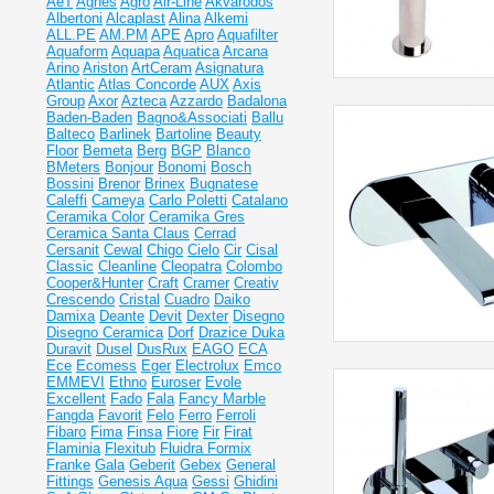
AeT
Agnes
Agro
Air-Line
Akvarodos
Albertoni
Alcaplast
Alina
Alkemi
ALL.PE
AM.PM
APE
Apro
Aquafilter
Aquaform
Aquapa
Aquatica
Arcana
Arino
Ariston
ArtCeram
Asignatura
Atlantic
Atlas Concorde
AUX
Axis
Group
Axor
Azteca
Azzardo
Badalona
Baden-Baden
Bagno&Associati
Ballu
Balteco
Barlinek
Bartoline
Beauty
Floor
Bemeta
Berg
BGP
Blanco
BMeters
Bonjour
Bonomi
Bosch
Bossini
Brenor
Brinex
Bugnatese
Caleffi
Cameya
Carlo Poletti
Catalano
Ceramika Color
Ceramika Gres
Ceramiсa Santa Claus
Cerrad
Cersanit
Cewal
Chigo
Cielo
Cir
Cisal
Classic
Cleanline
Cleopatra
Colombo
Cooper&Hunter
Craft
Cramer
Creativ
Crescendo
Cristal
Cuadro
Daiko
Damixa
Deante
Devit
Dexter
Disegno
Disegno Ceramica
Dorf
Drazice
Duka
Duravit
Dusel
DusRux
EAGO
ECA
Ece
Ecomess
Eger
Electrolux
Emco
EMMEVI
Ethno
Euroser
Evole
Excellent
Fado
Fala
Fancy Marble
Fangda
Favorit
Felo
Ferro
Ferroli
Fibaro
Fima
Finsa
Fiore
Fir
Firat
Flaminia
Flexitub
Fluidra
Formix
Franke
Gala
Geberit
Gebex
General
Fittings
Genesis Aqua
Gessi
Ghidini