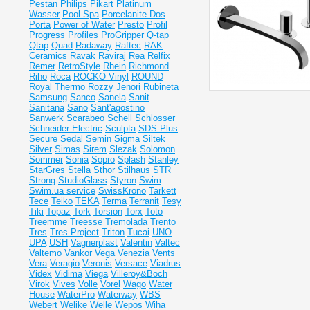
Pestan
Philips
Pikart
Platinum
Wasser
Pool Spa
Porcelanite Dos
Porta
Power of Water
Presto
Profil
Progress Profiles
ProGripper
Q-tap
Qtap
Quad
Radaway
Raftec
RAK
Ceramics
Ravak
Raviraj
Rea
Relfix
Remer
RetroStyle
Rhein
Richmond
Riho
Roca
ROCKO Vinyl
ROUND
Royal Thermo
Rozzy Jenori
Rubineta
Samsung
Sanco
Sanela
Sanit
Sanitana
Sano
Sant'agostino
Sanwerk
Scarabeo
Schell
Schlosser
Schneider Electric
Sculpta
SDS-Plus
Secure
Sedal
Semin
Sigma
Siltek
Silver
Simas
Sirem
Slezak
Solomon
Sommer
Sonia
Sopro
Splash
Stanley
StarGres
Stella
Sthor
Stilhaus
STR
Strong
StudioGlass
Styron
Swim
Swim.ua service
SwissKrono
Tarkett
Tece
Teiko
TEKA
Terma
Terranit
Tesy
Tiki
Topaz
Tork
Torsion
Torx
Toto
Treemme
Treesse
Tremolada
Trento
Tres
Tres Project
Triton
Tucai
UNO
UPA
USH
Vagnerplast
Valentin
Valtec
Valtemo
Vankor
Vega
Venezia
Vents
Vera
Veragio
Veronis
Versace
Viadrus
Videx
Vidima
Viega
Villeroy&Boch
Virok
Vives
Volle
Vorel
Wago
Water
House
WaterPro
Waterway
WBS
Webert
Welike
Welle
Wepos
Wiha