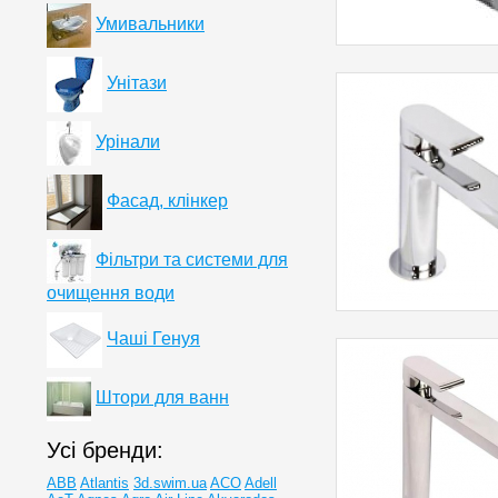
Умивальники
Унітази
Урінали
Фасад, клінкер
Фільтри та системи для
очищення води
Чаші Генуя
Штори для ванн
Усі бренди:
ABB
Atlantis
3d.swim.ua
ACO
Adell