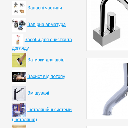
Запасні частини
Запірна арматура
Засоби для очистки та
догляду
Затирки для швів
Захист від потопу
Змішувачі
Інсталяційні системи
(інсталяція)