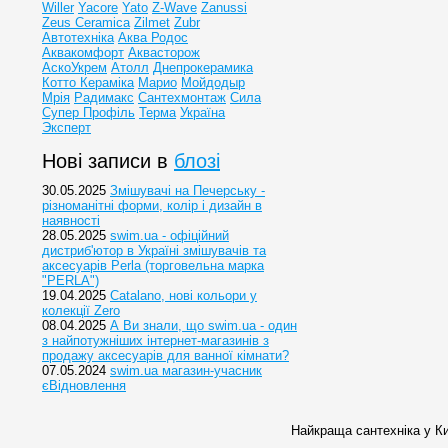
Willer
Yacore
Yato
Z-Wave
Zanussi
Zeus Ceramica
Zilmet
Zubr
Автотехніка
Аква Родос
Аквакомфорт
Аквасторож
АскоУкрем
Атолл
Днепрокерамика
Котто Кераміка
Марио
Мойдодыр
Мрія
Радимакс
Сантехмонтаж
Сила
Супер Профіль
Терма
Україна
Эксперт
Нові записи в
блозі
30.05.2025
Змішувачі на Печерську -
різноманітні форми, колір і дизайн в
наявності
28.05.2025
swim.ua - офіційний
дистриб'ютор в Україні змішувачів та
аксесуарів Perla (торговельна марка
"PERLA")
19.04.2025
Catalano, нові кольори у
колекції Zero
08.04.2025
А Ви знали, що swim.ua - один
з найпотужніших інтернет-магазинів з
продажу аксесуарів для ванної кімнати?
07.05.2024
swim.ua магазин-учасник
єВідновлення
Найкраща сантехніка у Ки