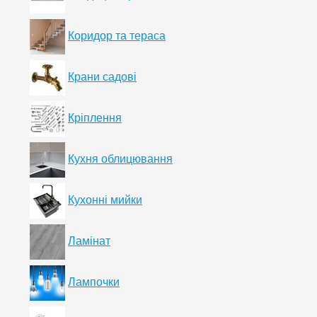
Коридор та тераса
Крани садові
Кріплення
Кухня облицювання
Кухонні мийки
Ламінат
Лампочки