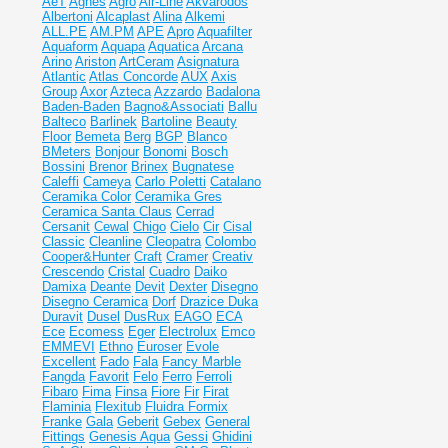
AeT
Agnes
Agro
Air-Line
Akvarodos
Albertoni
Alcaplast
Alina
Alkemi
ALL.PE
AM.PM
APE
Apro
Aquafilter
Aquaform
Aquapa
Aquatica
Arcana
Arino
Ariston
ArtCeram
Asignatura
Atlantic
Atlas Concorde
AUX
Axis
Group
Axor
Azteca
Azzardo
Badalona
Baden-Baden
Bagno&Associati
Ballu
Balteco
Barlinek
Bartoline
Beauty
Floor
Bemeta
Berg
BGP
Blanco
BMeters
Bonjour
Bonomi
Bosch
Bossini
Brenor
Brinex
Bugnatese
Caleffi
Cameya
Carlo Poletti
Catalano
Ceramika Color
Ceramika Gres
Ceramiсa Santa Claus
Cerrad
Cersanit
Cewal
Chigo
Cielo
Cir
Cisal
Classic
Cleanline
Cleopatra
Colombo
Cooper&Hunter
Craft
Cramer
Creativ
Crescendo
Cristal
Cuadro
Daiko
Damixa
Deante
Devit
Dexter
Disegno
Disegno Ceramica
Dorf
Drazice
Duka
Duravit
Dusel
DusRux
EAGO
ECA
Ece
Ecomess
Eger
Electrolux
Emco
EMMEVI
Ethno
Euroser
Evole
Excellent
Fado
Fala
Fancy Marble
Fangda
Favorit
Felo
Ferro
Ferroli
Fibaro
Fima
Finsa
Fiore
Fir
Firat
Flaminia
Flexitub
Fluidra
Formix
Franke
Gala
Geberit
Gebex
General
Fittings
Genesis Aqua
Gessi
Ghidini