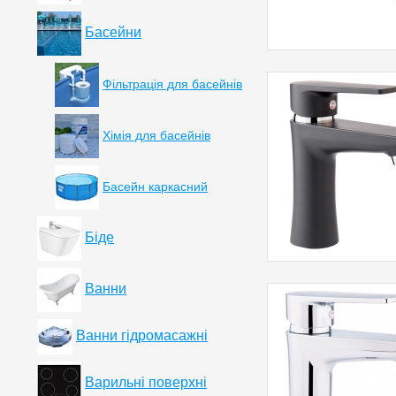
Басейни
Фільтрація для басейнів
Хімія для басейнів
Басейн каркасний
Біде
Ванни
Ванни гідромасажні
Варильні поверхні