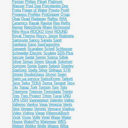
Pestan
Philips
Pikart
Platinum
Wasser
Pool Spa
Porcelanite Dos
Porta
Power of Water
Presto
Profil
Progress Profiles
ProGripper
Q-tap
Qtap
Quad
Radaway
Raftec
RAK
Ceramics
Ravak
Raviraj
Rea
Relfix
Remer
RetroStyle
Rhein
Richmond
Riho
Roca
ROCKO Vinyl
ROUND
Royal Thermo
Rozzy Jenori
Rubineta
Samsung
Sanco
Sanela
Sanit
Sanitana
Sano
Sant'agostino
Sanwerk
Scarabeo
Schell
Schlosser
Schneider Electric
Sculpta
SDS-Plus
Secure
Sedal
Semin
Sigma
Siltek
Silver
Simas
Sirem
Slezak
Solomon
Sommer
Sonia
Sopro
Splash
Stanley
StarGres
Stella
Sthor
Stilhaus
STR
Strong
StudioGlass
Styron
Swim
Swim.ua service
SwissKrono
Tarkett
Tece
Teiko
TEKA
Terma
Terranit
Tesy
Tiki
Topaz
Tork
Torsion
Torx
Toto
Treemme
Treesse
Tremolada
Trento
Tres
Tres Project
Triton
Tucai
UNO
UPA
USH
Vagnerplast
Valentin
Valtec
Valtemo
Vankor
Vega
Venezia
Vents
Vera
Veragio
Veronis
Versace
Viadrus
Videx
Vidima
Viega
Villeroy&Boch
Virok
Vives
Volle
Vorel
Wago
Water
House
WaterPro
Waterway
WBS
Webert
Welike
Welle
Wepos
Wiha