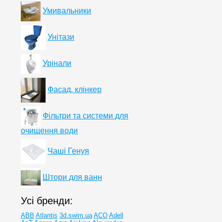
Умивальники
Унітази
Урінали
Фасад, клінкер
Фільтри та системи для
очищення води
Чаші Генуя
Штори для ванн
Усі бренди:
ABB
Atlantis
3d.swim.ua
ACO
Adell