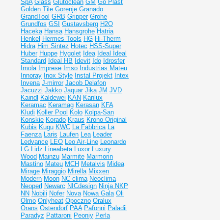
SpA
Glass
Glutoclean
GM
Go Plast
Golden Tile
Gorenje
Granado
GrandTool
GRB
Gripper
Grohe
Grundfos
GSI
Gustavsberg
H2O
Haceka
Hansa
Hansgrohe
Hatria
Henkel
Hermes Tools
HG
Hi-Therm
Hidra
Him Sintez
Hotec
HSS-Super
Huber
Huppe
Hygolet
Idea
Ideal
Ideal
Standard
Ideal НВ
Idevit
Ido
Idrosfer
Imola
Imprese
Imso
Industrias Mateu
Innoray
Inox Style
Instal Projekt
Intex
Invena
J-mirror
Jacob Delafon
Jacuzzi
Jakko
Jaquar
Jika
JM
JVD
Kaindl
Kaldewei
KAN
Kanlux
Keramac
Keramag
Kerasan
KFA
Kludi
Koller Pool
Kolo
Kolpa-San
Konskie
Korado
Kraus
Krono Original
Kubis
Kugu
KWC
La Fabbrica
La
Faenza
Laris
Laufen
Lea
Leader
Ledvance
LEO
Leo Air-Line
Leonardo
LG
Lidz
Lineabeta
Luxor
Luxury
Wood
Mainzu
Marmite
Marmorin
Mastino
Mateu
MCH
Metalvis
Midea
Mirage
Miraggio
Mirella
Mixxen
Modern
Moon
NC clima
Neoclima
Neoperl
Newarc
NICdesign
Ninja
NKP
NN
Nobili
Nofer
Nova
Nowa Gala
Oli
Olmo
Onlyheat
Opoczno
Oralux
Orans
Ostendorf
PAA
Pafonni
Paladii
Paradyz
Pattaroni
Peoniy
Perla