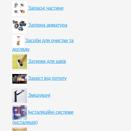
Запасні частини
Запірна арматура
Засоби для очистки та
догляду
Затирки для швів
Захист від потопу
Змішувачі
Інсталяційні системи
(інсталяція)