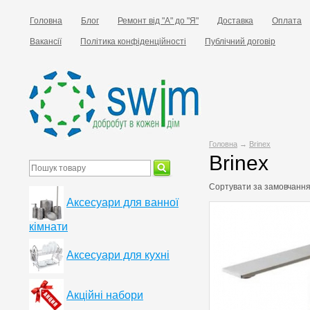
Головна
Блог
Ремонт від "А" до "Я"
Доставка
Оплата
Вакансії
Політика конфіденційності
Публічний договір
Головна
→
Brinex
Brinex
Сортувати за
замовчанн
Аксесуари для ванної
кімнати
Аксесуари для кухні
Акційні набори