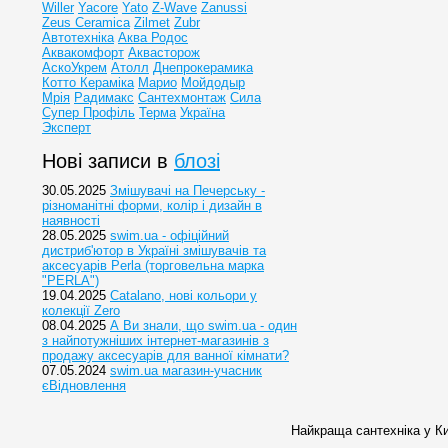
Willer
Yacore
Yato
Z-Wave
Zanussi
Zeus Ceramica
Zilmet
Zubr
Автотехніка
Аква Родос
Аквакомфорт
Аквасторож
АскоУкрем
Атолл
Днепрокерамика
Котто Кераміка
Марио
Мойдодыр
Мрія
Радимакс
Сантехмонтаж
Сила
Супер Профіль
Терма
Україна
Эксперт
Нові записи в
блозі
30.05.2025
Змішувачі на Печерську -
різноманітні форми, колір і дизайн в
наявності
28.05.2025
swim.ua - офіційний
дистриб'ютор в Україні змішувачів та
аксесуарів Perla (торговельна марка
"PERLA")
19.04.2025
Catalano, нові кольори у
колекції Zero
08.04.2025
А Ви знали, що swim.ua - один
з найпотужніших інтернет-магазинів з
продажу аксесуарів для ванної кімнати?
07.05.2024
swim.ua магазин-учасник
єВідновлення
Найкраща сантехніка у Ки