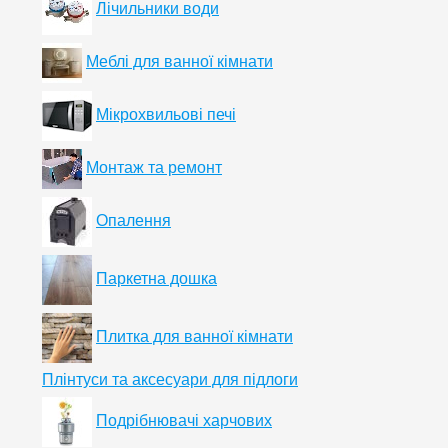
Лічильники води
Меблі для ванної кімнати
Мікрохвильові печі
Монтаж та ремонт
Опалення
Паркетна дошка
Плитка для ванної кімнати
Плінтуси та аксесуари для підлоги
Подрібнювачі харчових