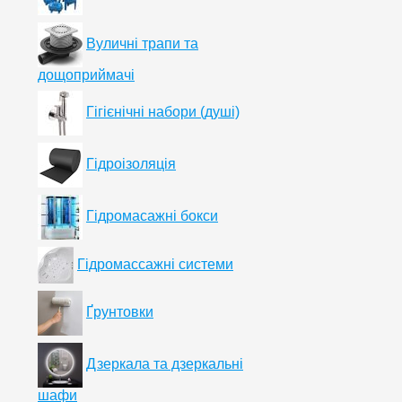
Вуличні трапи та
дощоприймачі
Гігієнічні набори (душі)
Гідроізоляція
Гідромасажні бокси
Гідромассажні системи
Ґрунтовки
Дзеркала та дзеркальні
шафи