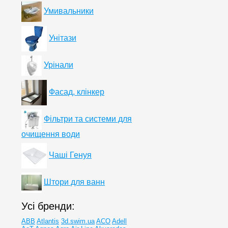
Умивальники
Унітази
Урінали
Фасад, клінкер
Фільтри та системи для
очищення води
Чаші Генуя
Штори для ванн
Усі бренди:
ABB
Atlantis
3d.swim.ua
ACO
Adell