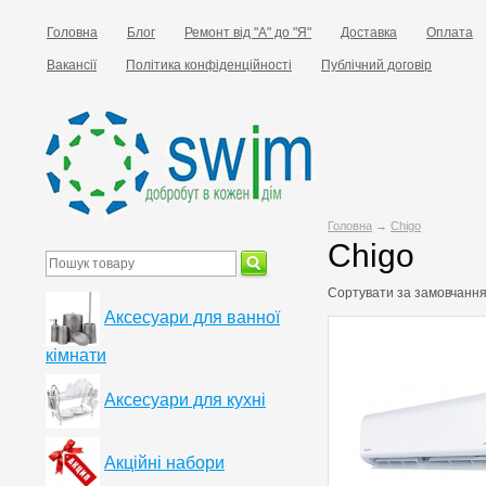
Головна
Блог
Ремонт від "А" до "Я"
Доставка
Оплата
Вакансії
Політика конфіденційності
Публічний договір
Головна
→
Chigo
Chigo
Сортувати за
замовчанн
Аксесуари для ванної
кімнати
Аксесуари для кухні
Акційні набори