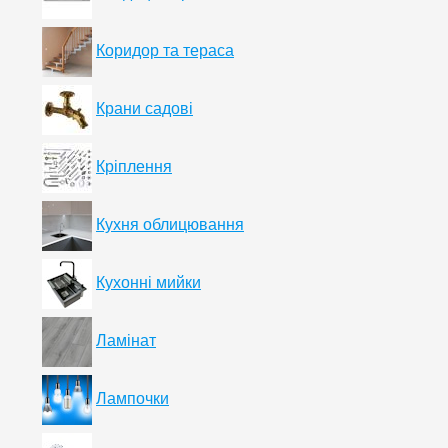
Коридор та тераса
Крани садові
Кріплення
Кухня облицювання
Кухонні мийки
Ламінат
Лампочки