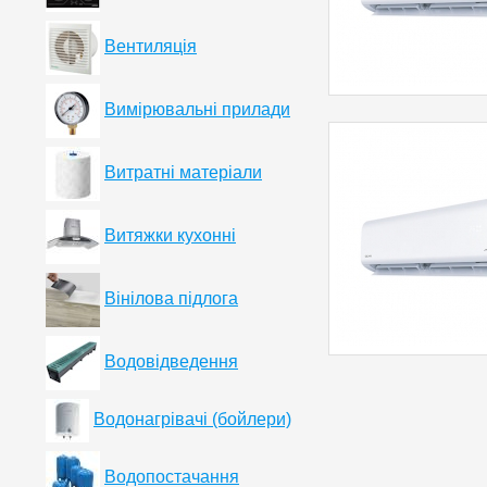
Вентиляція
Вимірювальні прилади
Витратні матеріали
Витяжки кухонні
Вінілова підлога
Водовідведення
Водонагрівачі (бойлери)
Водопостачання