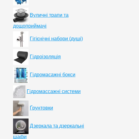
Вуличні трапи та
дощоприймачі
Гігієнічні набори (душі)
Гідроізоляція
Гідромасажні бокси
Гідромассажні системи
Ґрунтовки
Дзеркала та дзеркальні
шафи