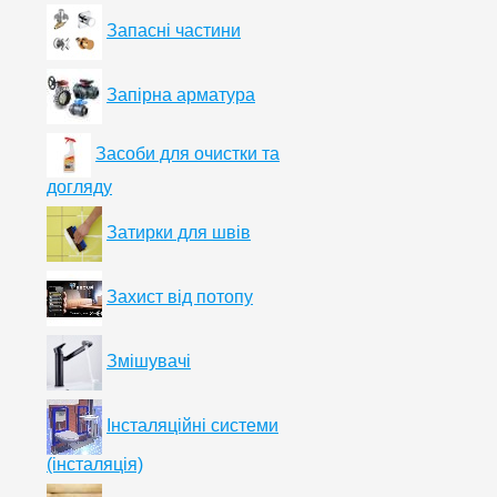
Запасні частини
Запірна арматура
Засоби для очистки та
догляду
Затирки для швів
Захист від потопу
Змішувачі
Інсталяційні системи
(інсталяція)