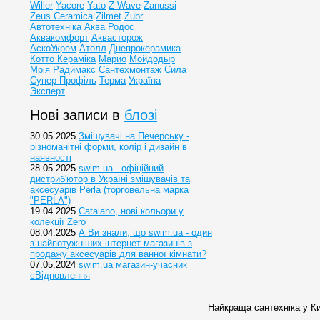
Willer
Yacore
Yato
Z-Wave
Zanussi
Zeus Ceramica
Zilmet
Zubr
Автотехніка
Аква Родос
Аквакомфорт
Аквасторож
АскоУкрем
Атолл
Днепрокерамика
Котто Кераміка
Марио
Мойдодыр
Мрія
Радимакс
Сантехмонтаж
Сила
Супер Профіль
Терма
Україна
Эксперт
Нові записи в
блозі
30.05.2025
Змішувачі на Печерську -
різноманітні форми, колір і дизайн в
наявності
28.05.2025
swim.ua - офіційний
дистриб'ютор в Україні змішувачів та
аксесуарів Perla (торговельна марка
"PERLA")
19.04.2025
Catalano, нові кольори у
колекції Zero
08.04.2025
А Ви знали, що swim.ua - один
з найпотужніших інтернет-магазинів з
продажу аксесуарів для ванної кімнати?
07.05.2024
swim.ua магазин-учасник
єВідновлення
Найкраща сантехніка у Ки