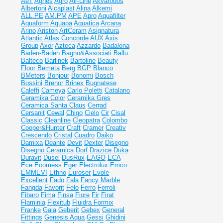
AeT
Agnes
Agro
Air-Line
Akvarodos
Albertoni
Alcaplast
Alina
Alkemi
ALL.PE
AM.PM
APE
Apro
Aquafilter
Aquaform
Aquapa
Aquatica
Arcana
Arino
Ariston
ArtCeram
Asignatura
Atlantic
Atlas Concorde
AUX
Axis
Group
Axor
Azteca
Azzardo
Badalona
Baden-Baden
Bagno&Associati
Ballu
Balteco
Barlinek
Bartoline
Beauty
Floor
Bemeta
Berg
BGP
Blanco
BMeters
Bonjour
Bonomi
Bosch
Bossini
Brenor
Brinex
Bugnatese
Caleffi
Cameya
Carlo Poletti
Catalano
Ceramika Color
Ceramika Gres
Ceramiсa Santa Claus
Cerrad
Cersanit
Cewal
Chigo
Cielo
Cir
Cisal
Classic
Cleanline
Cleopatra
Colombo
Cooper&Hunter
Craft
Cramer
Creativ
Crescendo
Cristal
Cuadro
Daiko
Damixa
Deante
Devit
Dexter
Disegno
Disegno Ceramica
Dorf
Drazice
Duka
Duravit
Dusel
DusRux
EAGO
ECA
Ece
Ecomess
Eger
Electrolux
Emco
EMMEVI
Ethno
Euroser
Evole
Excellent
Fado
Fala
Fancy Marble
Fangda
Favorit
Felo
Ferro
Ferroli
Fibaro
Fima
Finsa
Fiore
Fir
Firat
Flaminia
Flexitub
Fluidra
Formix
Franke
Gala
Geberit
Gebex
General
Fittings
Genesis Aqua
Gessi
Ghidini