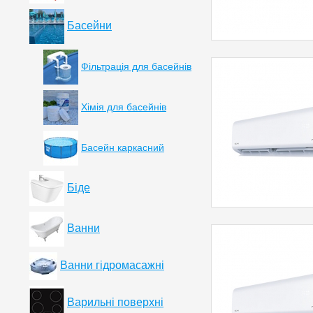
Басейни
Фільтрація для басейнів
Хімія для басейнів
Басейн каркасний
Біде
Ванни
Ванни гідромасажні
Варильні поверхні