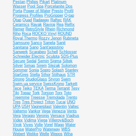
Pestan
Philips
Pikart
Platinum
Wasser
Pool Spa
Porcelanite Dos
Porta
Power of Water
Presto
Profil
Progress Profiles
ProGripper
Q-tap
Qtap
Quad
Radaway
Raftec
RAK
Ceramics
Ravak
Raviraj
Rea
Relfix
Remer
RetroStyle
Rhein
Richmond
Riho
Roca
ROCKO Vinyl
ROUND
Royal Thermo
Rozzy Jenori
Rubineta
Samsung
Sanco
Sanela
Sanit
Sanitana
Sano
Sant'agostino
Sanwerk
Scarabeo
Schell
Schlosser
Schneider Electric
Sculpta
SDS-Plus
Secure
Sedal
Semin
Sigma
Siltek
Silver
Simas
Sirem
Slezak
Solomon
Sommer
Sonia
Sopro
Splash
Stanley
StarGres
Stella
Sthor
Stilhaus
STR
Strong
StudioGlass
Styron
Swim
Swim.ua service
SwissKrono
Tarkett
Tece
Teiko
TEKA
Terma
Terranit
Tesy
Tiki
Topaz
Tork
Torsion
Torx
Toto
Treemme
Treesse
Tremolada
Trento
Tres
Tres Project
Triton
Tucai
UNO
UPA
USH
Vagnerplast
Valentin
Valtec
Valtemo
Vankor
Vega
Venezia
Vents
Vera
Veragio
Veronis
Versace
Viadrus
Videx
Vidima
Viega
Villeroy&Boch
Virok
Vives
Volle
Vorel
Wago
Water
House
WaterPro
Waterway
WBS
Webert
Welike
Welle
Wepos
Wiha