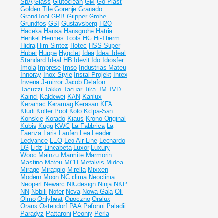
SpA
Glass
Glutoclean
GM
Go Plast
Golden Tile
Gorenje
Granado
GrandTool
GRB
Gripper
Grohe
Grundfos
GSI
Gustavsberg
H2O
Haceka
Hansa
Hansgrohe
Hatria
Henkel
Hermes Tools
HG
Hi-Therm
Hidra
Him Sintez
Hotec
HSS-Super
Huber
Huppe
Hygolet
Idea
Ideal
Ideal
Standard
Ideal НВ
Idevit
Ido
Idrosfer
Imola
Imprese
Imso
Industrias Mateu
Innoray
Inox Style
Instal Projekt
Intex
Invena
J-mirror
Jacob Delafon
Jacuzzi
Jakko
Jaquar
Jika
JM
JVD
Kaindl
Kaldewei
KAN
Kanlux
Keramac
Keramag
Kerasan
KFA
Kludi
Koller Pool
Kolo
Kolpa-San
Konskie
Korado
Kraus
Krono Original
Kubis
Kugu
KWC
La Fabbrica
La
Faenza
Laris
Laufen
Lea
Leader
Ledvance
LEO
Leo Air-Line
Leonardo
LG
Lidz
Lineabeta
Luxor
Luxury
Wood
Mainzu
Marmite
Marmorin
Mastino
Mateu
MCH
Metalvis
Midea
Mirage
Miraggio
Mirella
Mixxen
Modern
Moon
NC clima
Neoclima
Neoperl
Newarc
NICdesign
Ninja
NKP
NN
Nobili
Nofer
Nova
Nowa Gala
Oli
Olmo
Onlyheat
Opoczno
Oralux
Orans
Ostendorf
PAA
Pafonni
Paladii
Paradyz
Pattaroni
Peoniy
Perla