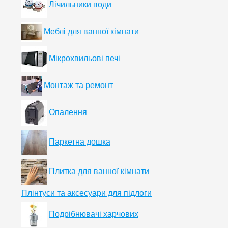
Лічильники води
Меблі для ванної кімнати
Мікрохвильові печі
Монтаж та ремонт
Опалення
Паркетна дошка
Плитка для ванної кімнати
Плінтуси та аксесуари для підлоги
Подрібнювачі харчових