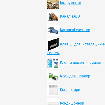
Інструменти
Каналізація
Каркасні системи
Клавіші для інсталяційни
систем
Клеї та цементні суміші
Клей для шпалер
Конвектори
Кондиціонери