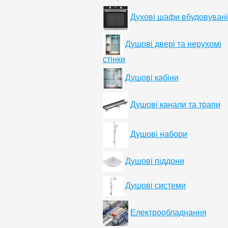
Духові шафи вбудовувані
Душові двері та нерухомі
стінки
Душові кабіни
Душові канали та трапи
Душові набори
Душові піддони
Душові системи
Електрообладнання