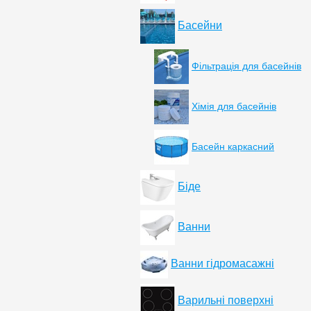
Басейни
Фільтрація для басейнів
Хімія для басейнів
Басейн каркасний
Біде
Ванни
Ванни гідромасажні
Варильні поверхні