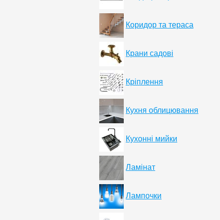
Коридор та тераса
Крани садові
Кріплення
Кухня облицювання
Кухонні мийки
Ламінат
Лампочки