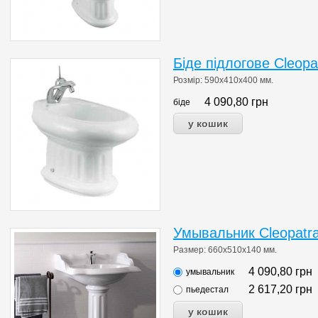
Біде підлогове Cleopa
Розмір:
590
х410х400
мм
.
4 090,80
грн
біде
Умывальник Cleopatra
Размер:
660
х510х140
мм
.
4 090,80
грн
умывальник
2 617,20
грн
пьедестал