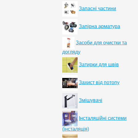
Запасні частини
Запірна арматура
Засоби для очистки та
догляду
Затирки для швів
Захист від потопу
Змішувачі
Інсталяційні системи
(інсталяція)