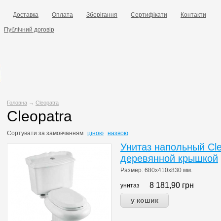
Доставка
Оплата
Зберігання
Сертифікати
Контакти
Публічний договір
Головна
→
Cleopatra
Cleopatra
Сортувати за
замовчанням
ціною
назвою
Унитаз напольный Cle
деревянной крышкой
Размер:
680
х410х830
мм
.
8 181,90
грн
унитаз