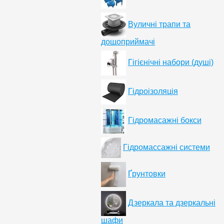
Вуличні трапи та
дощоприймачі
Гігієнічні набори (душі)
Гідроізоляція
Гідромасажні бокси
Гідромассажні системи
Ґрунтовки
Дзеркала та дзеркальні
шафи