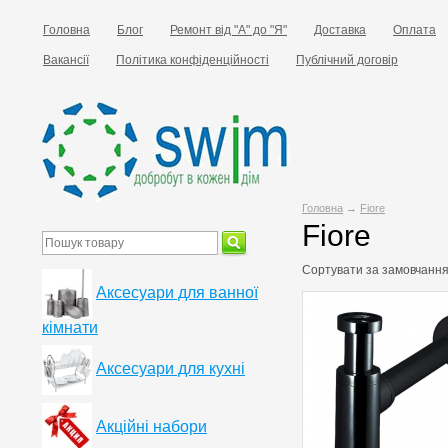
Головна
Блог
Ремонт від "А" до "Я"
Доставка
Оплата
Вакансії
Політика конфіденційності
Публічний договір
Головна
→
Fiore
Fiore
Сортувати за
замовчанн
Аксесуари для ванної
кімнати
Аксесуари для кухні
Акційні набори