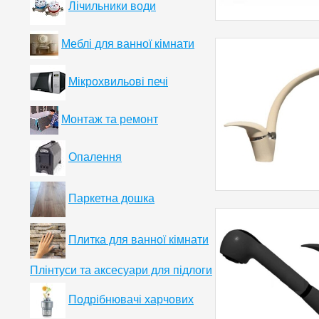
Лічильники води
Меблі для ванної кімнати
Мікрохвильові печі
Монтаж та ремонт
Опалення
Паркетна дошка
Плитка для ванної кімнати
Плінтуси та аксесуари для підлоги
Подрібнювачі харчових