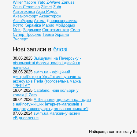
Willer
Yacore
Yato
Z-Wave
Zanussi
Zeus Ceramica
Zilmet
Zubr
Автотехніка
Аква Родос
Аквакомфорт
Аквасторож
АскоУкрем
Атолл
Днепрокерамика
Котто Кераміка
Марио
Мойдодыр
Мрія
Радимакс
Сантехмонтаж
Сила
Супер Профіль
Терма
Україна
Эксперт
Нові записи в
блозі
30.05.2025
Змішувачі на Печерську -
різноманітні форми, колір і дизайн в
наявності
28.05.2025
swim.ua - офіційний
дистриб'ютор в Україні змішувачів та
аксесуарів Perla (торговельна марка
"PERLA")
19.04.2025
Catalano, нові кольори у
колекції Zero
08.04.2025
А Ви знали, що swim.ua - один
з найпотужніших інтернет-магазинів з
продажу аксесуарів для ванної кімнати?
07.05.2024
swim.ua магазин-учасник
єВідновлення
Найкраща сантехніка у Ки