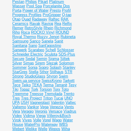
Pestan
Philips
Pikart
Platinum
Wasser
Pool Spa
Porcelanite Dos
Porta
Power of Water
Presto
Profil
Progress Profiles
ProGripper
Q-tap
Qtap
Quad
Radaway
Raftec
RAK
Ceramics
Ravak
Raviraj
Rea
Relfix
Remer
RetroStyle
Rhein
Richmond
Riho
Roca
ROCKO Vinyl
ROUND
Royal Thermo
Rozzy Jenori
Rubineta
Samsung
Sanco
Sanela
Sanit
Sanitana
Sano
Sant'agostino
Sanwerk
Scarabeo
Schell
Schlosser
Schneider Electric
Sculpta
SDS-Plus
Secure
Sedal
Semin
Sigma
Siltek
Silver
Simas
Sirem
Slezak
Solomon
Sommer
Sonia
Sopro
Splash
Stanley
StarGres
Stella
Sthor
Stilhaus
STR
Strong
StudioGlass
Styron
Swim
Swim.ua service
SwissKrono
Tarkett
Tece
Teiko
TEKA
Terma
Terranit
Tesy
Tiki
Topaz
Tork
Torsion
Torx
Toto
Treemme
Treesse
Tremolada
Trento
Tres
Tres Project
Triton
Tucai
UNO
UPA
USH
Vagnerplast
Valentin
Valtec
Valtemo
Vankor
Vega
Venezia
Vents
Vera
Veragio
Veronis
Versace
Viadrus
Videx
Vidima
Viega
Villeroy&Boch
Virok
Vives
Volle
Vorel
Wago
Water
House
WaterPro
Waterway
WBS
Webert
Welike
Welle
Wepos
Wiha