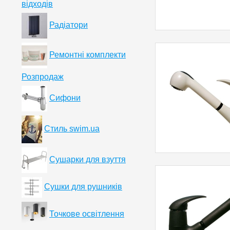
відходів
Радіатори
Ремонтні комплекти
Розпродаж
Сифони
Стиль swim.ua
Сушарки для взуття
Сушки для рушників
Точкове освітлення