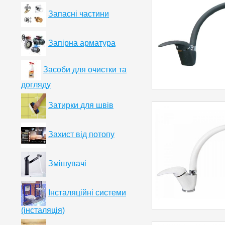
Запасні частини
Запірна арматура
Засоби для очистки та
догляду
Затирки для швів
Захист від потопу
Змішувачі
Інсталяційні системи
(інсталяція)