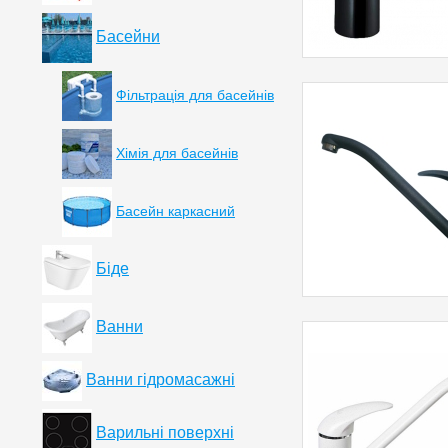
Басейни
Фільтрація для басейнів
Хімія для басейнів
Басейн каркасний
Біде
Ванни
Ванни гідромасажні
Варильні поверхні