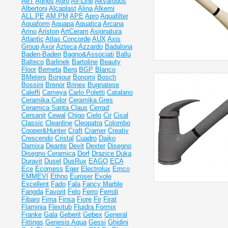
AeT
Agnes
Agro
Air-Line
Akvarodos
Albertoni
Alcaplast
Alina
Alkemi
ALL.PE
AM.PM
APE
Apro
Aquafilter
Aquaform
Aquapa
Aquatica
Arcana
Arino
Ariston
ArtCeram
Asignatura
Atlantic
Atlas Concorde
AUX
Axis
Group
Axor
Azteca
Azzardo
Badalona
Baden-Baden
Bagno&Associati
Ballu
Balteco
Barlinek
Bartoline
Beauty
Floor
Bemeta
Berg
BGP
Blanco
BMeters
Bonjour
Bonomi
Bosch
Bossini
Brenor
Brinex
Bugnatese
Caleffi
Cameya
Carlo Poletti
Catalano
Ceramika Color
Ceramika Gres
Ceramiсa Santa Claus
Cerrad
Cersanit
Cewal
Chigo
Cielo
Cir
Cisal
Classic
Cleanline
Cleopatra
Colombo
Cooper&Hunter
Craft
Cramer
Creativ
Crescendo
Cristal
Cuadro
Daiko
Damixa
Deante
Devit
Dexter
Disegno
Disegno Ceramica
Dorf
Drazice
Duka
Duravit
Dusel
DusRux
EAGO
ECA
Ece
Ecomess
Eger
Electrolux
Emco
EMMEVI
Ethno
Euroser
Evole
Excellent
Fado
Fala
Fancy Marble
Fangda
Favorit
Felo
Ferro
Ferroli
Fibaro
Fima
Finsa
Fiore
Fir
Firat
Flaminia
Flexitub
Fluidra
Formix
Franke
Gala
Geberit
Gebex
General
Fittings
Genesis Aqua
Gessi
Ghidini