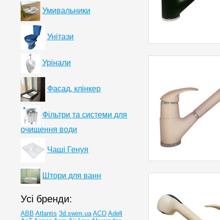
Умивальники
Унітази
Урінали
Фасад, клінкер
Фільтри та системи для
очищення води
Чаші Генуя
Штори для ванн
Усі бренди:
ABB
Atlantis
3d.swim.ua
ACO
Adell