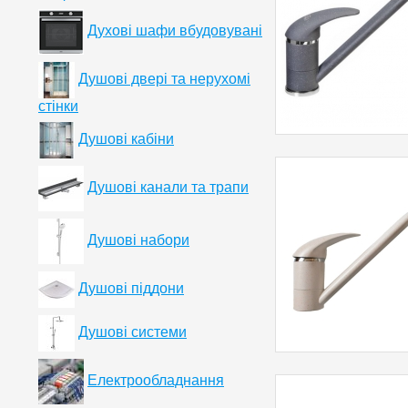
Духові шафи вбудовувані
Душові двері та нерухомі
стінки
Душові кабіни
Душові канали та трапи
Душові набори
Душові піддони
Душові системи
Електрообладнання