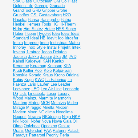
SpA
Glass
Glutoclean
GM
Go Plast
Golden Tile
Gorenje
Granado
GrandTool
GRB
Gripper
Grohe
Grundfos
GSI
Gustavsberg
H2O
Haceka
Hansa
Hansgrohe
Hatria
Henkel
Hermes Tools
HG
Hi-Therm
Hidra
Him Sintez
Hotec
HSS-Super
Huber
Huppe
Hygolet
Idea
Ideal
Ideal
Standard
Ideal НВ
Idevit
Ido
Idrosfer
Imola
Imprese
Imso
Industrias Mateu
Innoray
Inox Style
Instal Projekt
Intex
Invena
J-mirror
Jacob Delafon
Jacuzzi
Jakko
Jaquar
Jika
JM
JVD
Kaindl
Kaldewei
KAN
Kanlux
Keramac
Keramag
Kerasan
KFA
Kludi
Koller Pool
Kolo
Kolpa-San
Konskie
Korado
Kraus
Krono Original
Kubis
Kugu
KWC
La Fabbrica
La
Faenza
Laris
Laufen
Lea
Leader
Ledvance
LEO
Leo Air-Line
Leonardo
LG
Lidz
Lineabeta
Luxor
Luxury
Wood
Mainzu
Marmite
Marmorin
Mastino
Mateu
MCH
Metalvis
Midea
Mirage
Miraggio
Mirella
Mixxen
Modern
Moon
NC clima
Neoclima
Neoperl
Newarc
NICdesign
Ninja
NKP
NN
Nobili
Nofer
Nova
Nowa Gala
Oli
Olmo
Onlyheat
Opoczno
Oralux
Orans
Ostendorf
PAA
Pafonni
Paladii
Paradyz
Pattaroni
Peoniy
Perla