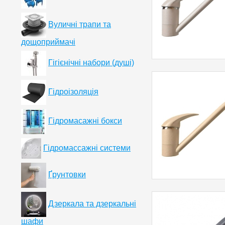
Вуличні трапи та
дощоприймачі
Гігієнічні набори (душі)
Гідроізоляція
Гідромасажні бокси
Гідромассажні системи
Ґрунтовки
Дзеркала та дзеркальні
шафи