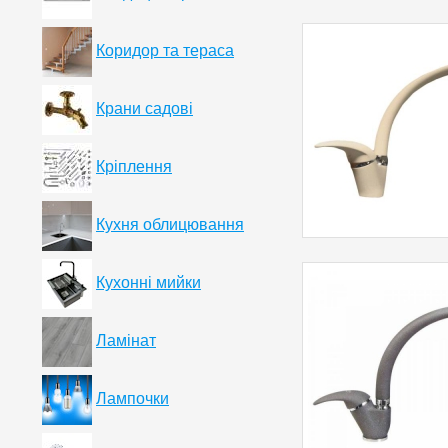
Коридор та тераса
Крани садові
Кріплення
Кухня облицювання
Кухонні мийки
Ламінат
Лампочки