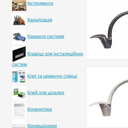
Інструменти
Каналізація
Каркасні системи
Клавіші для інсталяційних
систем
Клеї та цементні суміші
Клей для шпалер
Конвектори
Кондиціонери