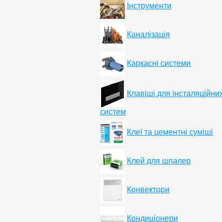
Інструменти
Каналізація
Каркасні системи
Клавіші для інсталяційни
систем
Клеї та цементні суміші
Клей для шпалер
Конвектори
Кондиціонери