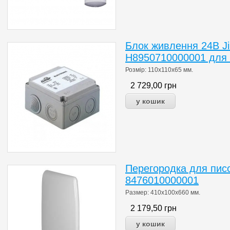
Блок живлення 24В J
H8950710000001 для 5
Розмір: 110х110х65 мм.
2 729,00
грн
Перегородка для писсу
8476010000001
Размер:
410x100x660
мм.
2 179,50
грн