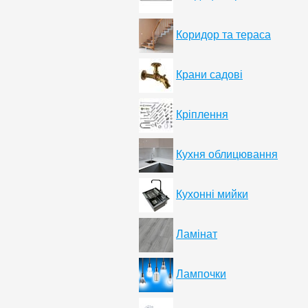
Коридор та тераса
Крани садові
Кріплення
Кухня облицювання
Кухонні мийки
Ламінат
Лампочки