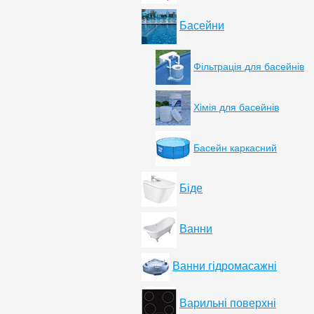
Басейни
Фільтрація для басейнів
Хімія для басейнів
Басейн каркасний
Біде
Ванни
Ванни гідромасажні
Варильні поверхні