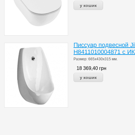
Писсуар подвесной J
H8411010004871 с ИК
Размер:
665x430x315 мм.
18 369,40
грн