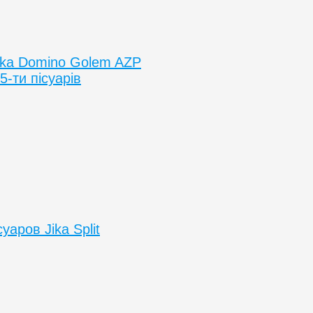
ika Domino Golem AZP
-ти пісуарів
аров Jika Split