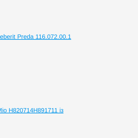
berit Preda 116.072.00.1
 Mio H820714H891711 із