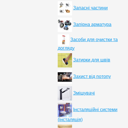
Запасні частини
Запірна арматура
Засоби для очистки та
догляду
Затирки для швів
Захист від потопу
Змішувачі
Інсталяційні системи
(інсталяція)