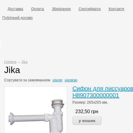
Доставка
Оплата
Зберігання
Сертифікати
Контакти
Публічний договір
Головна
→
Jika
Jika
Сортувати за
замовчанням
ціною
назвою
Сифон для писсуаров
H8907300000001
Размер: 265х265 мм.
232,50
грн