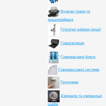
Вуличні трапи та
дощоприймачі
Гігієнічні набори (душі)
Гідроізоляція
Гідромасажні бокси
Гідромассажні системи
Ґрунтовки
Дзеркала та дзеркальні
шафи