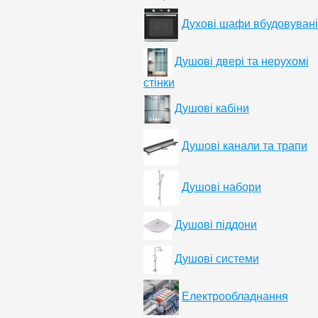
Духові шафи вбудовувані
Душові двері та нерухомі
стінки
Душові кабіни
Душові канали та трапи
Душові набори
Душові піддони
Душові системи
Електрообладнання