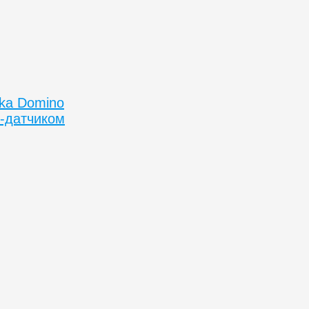
ika Domino
-датчиком