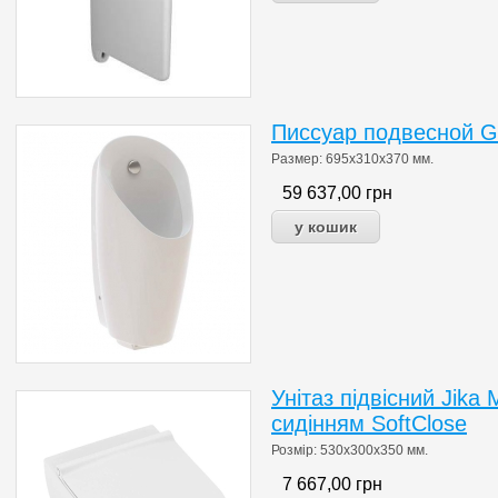
Писсуар подвесной Ge
Размер:
695x310х370 мм.
59 637,00
грн
Унітаз підвісний Jika
сидінням SoftClose
Розмір:
530x300x350 мм.
7 667,00
грн