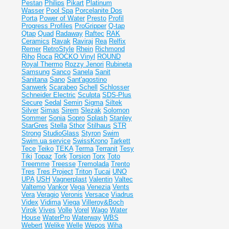
Pestan
Philips
Pikart
Platinum
Wasser
Pool Spa
Porcelanite Dos
Porta
Power of Water
Presto
Profil
Progress Profiles
ProGripper
Q-tap
Qtap
Quad
Radaway
Raftec
RAK
Ceramics
Ravak
Raviraj
Rea
Relfix
Remer
RetroStyle
Rhein
Richmond
Riho
Roca
ROCKO Vinyl
ROUND
Royal Thermo
Rozzy Jenori
Rubineta
Samsung
Sanco
Sanela
Sanit
Sanitana
Sano
Sant'agostino
Sanwerk
Scarabeo
Schell
Schlosser
Schneider Electric
Sculpta
SDS-Plus
Secure
Sedal
Semin
Sigma
Siltek
Silver
Simas
Sirem
Slezak
Solomon
Sommer
Sonia
Sopro
Splash
Stanley
StarGres
Stella
Sthor
Stilhaus
STR
Strong
StudioGlass
Styron
Swim
Swim.ua service
SwissKrono
Tarkett
Tece
Teiko
TEKA
Terma
Terranit
Tesy
Tiki
Topaz
Tork
Torsion
Torx
Toto
Treemme
Treesse
Tremolada
Trento
Tres
Tres Project
Triton
Tucai
UNO
UPA
USH
Vagnerplast
Valentin
Valtec
Valtemo
Vankor
Vega
Venezia
Vents
Vera
Veragio
Veronis
Versace
Viadrus
Videx
Vidima
Viega
Villeroy&Boch
Virok
Vives
Volle
Vorel
Wago
Water
House
WaterPro
Waterway
WBS
Webert
Welike
Welle
Wepos
Wiha