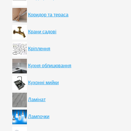
Коридор та тераса
Крани садові
Кріплення
Кухня облицювання
Кухонні мийки
Ламінат
Лампочки