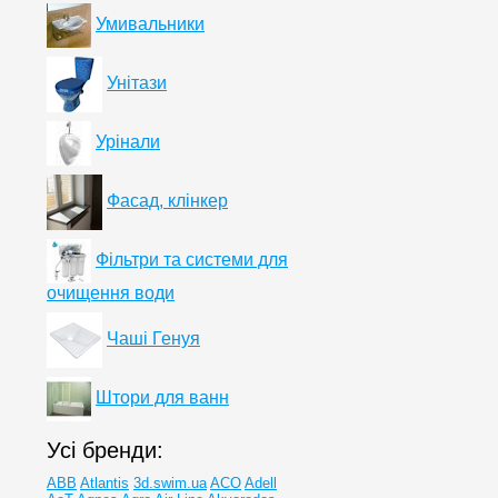
Умивальники
Унітази
Урінали
Фасад, клінкер
Фільтри та системи для
очищення води
Чаші Генуя
Штори для ванн
Усі бренди:
ABB
Atlantis
3d.swim.ua
ACO
Adell