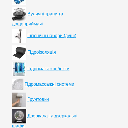
Вуличні трапи та
дощоприймачі
Гігієнічні набори (душі)
Гідроізоляція
Гідромасажні бокси
Гідромассажні системи
Ґрунтовки
Дзеркала та дзеркальні
шафи