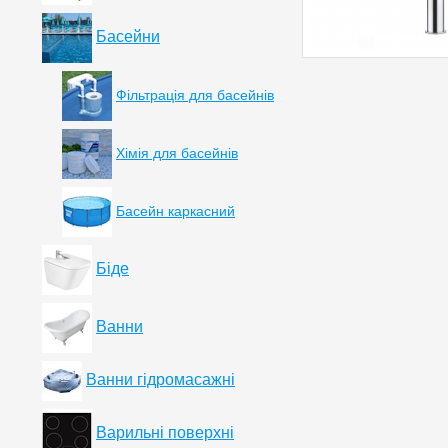
Басейни
Фільтрація для басейнів
Хімія для басейнів
Басейн каркасний
Біде
Ванни
Ванни гідромасажні
Варильні поверхні