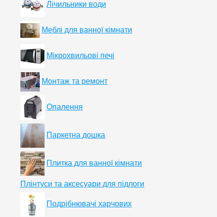
Лічильники води
Меблі для ванної кімнати
Мікрохвильові печі
Монтаж та ремонт
Опалення
Паркетна дошка
Плитка для ванної кімнати
Плінтуси та аксесуари для підлоги
Подрібнювачі харчових