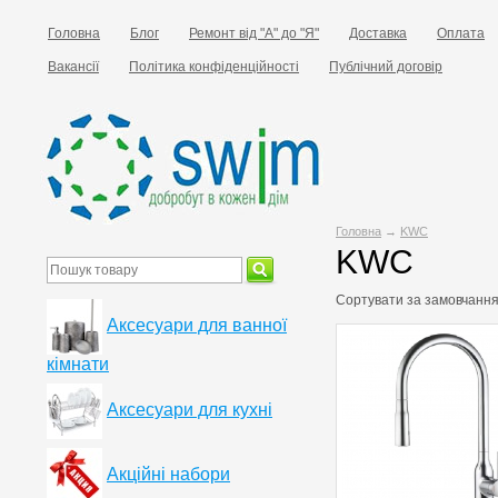
Головна
Блог
Ремонт від "А" до "Я"
Доставка
Оплата
Вакансії
Політика конфіденційності
Публічний договір
Головна
→
KWC
KWC
Сортувати за
замовчанн
Аксесуари для ванної
кімнати
Аксесуари для кухні
Акційні набори