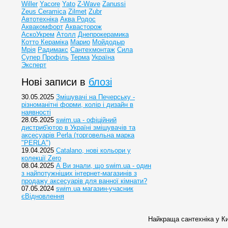
Willer
Yacore
Yato
Z-Wave
Zanussi
Zeus Ceramica
Zilmet
Zubr
Автотехніка
Аква Родос
Аквакомфорт
Аквасторож
АскоУкрем
Атолл
Днепрокерамика
Котто Кераміка
Марио
Мойдодыр
Мрія
Радимакс
Сантехмонтаж
Сила
Супер Профіль
Терма
Україна
Эксперт
Нові записи в
блозі
30.05.2025
Змішувачі на Печерську -
різноманітні форми, колір і дизайн в
наявності
28.05.2025
swim.ua - офіційний
дистриб'ютор в Україні змішувачів та
аксесуарів Perla (торговельна марка
"PERLA")
19.04.2025
Catalano, нові кольори у
колекції Zero
08.04.2025
А Ви знали, що swim.ua - один
з найпотужніших інтернет-магазинів з
продажу аксесуарів для ванної кімнати?
07.05.2024
swim.ua магазин-учасник
єВідновлення
Найкраща сантехніка у Ки