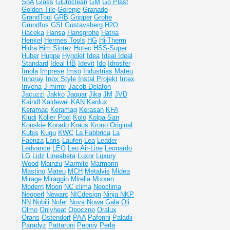
SpA
Glass
Glutoclean
GM
Go Plast
Golden Tile
Gorenje
Granado
GrandTool
GRB
Gripper
Grohe
Grundfos
GSI
Gustavsberg
H2O
Haceka
Hansa
Hansgrohe
Hatria
Henkel
Hermes Tools
HG
Hi-Therm
Hidra
Him Sintez
Hotec
HSS-Super
Huber
Huppe
Hygolet
Idea
Ideal
Ideal
Standard
Ideal НВ
Idevit
Ido
Idrosfer
Imola
Imprese
Imso
Industrias Mateu
Innoray
Inox Style
Instal Projekt
Intex
Invena
J-mirror
Jacob Delafon
Jacuzzi
Jakko
Jaquar
Jika
JM
JVD
Kaindl
Kaldewei
KAN
Kanlux
Keramac
Keramag
Kerasan
KFA
Kludi
Koller Pool
Kolo
Kolpa-San
Konskie
Korado
Kraus
Krono Original
Kubis
Kugu
KWC
La Fabbrica
La
Faenza
Laris
Laufen
Lea
Leader
Ledvance
LEO
Leo Air-Line
Leonardo
LG
Lidz
Lineabeta
Luxor
Luxury
Wood
Mainzu
Marmite
Marmorin
Mastino
Mateu
MCH
Metalvis
Midea
Mirage
Miraggio
Mirella
Mixxen
Modern
Moon
NC clima
Neoclima
Neoperl
Newarc
NICdesign
Ninja
NKP
NN
Nobili
Nofer
Nova
Nowa Gala
Oli
Olmo
Onlyheat
Opoczno
Oralux
Orans
Ostendorf
PAA
Pafonni
Paladii
Paradyz
Pattaroni
Peoniy
Perla