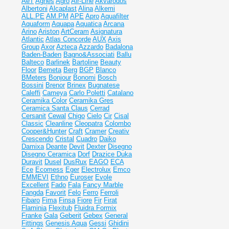
AeT
Agnes
Agro
Air-Line
Akvarodos
Albertoni
Alcaplast
Alina
Alkemi
ALL.PE
AM.PM
APE
Apro
Aquafilter
Aquaform
Aquapa
Aquatica
Arcana
Arino
Ariston
ArtCeram
Asignatura
Atlantic
Atlas Concorde
AUX
Axis
Group
Axor
Azteca
Azzardo
Badalona
Baden-Baden
Bagno&Associati
Ballu
Balteco
Barlinek
Bartoline
Beauty
Floor
Bemeta
Berg
BGP
Blanco
BMeters
Bonjour
Bonomi
Bosch
Bossini
Brenor
Brinex
Bugnatese
Caleffi
Cameya
Carlo Poletti
Catalano
Ceramika Color
Ceramika Gres
Ceramiсa Santa Claus
Cerrad
Cersanit
Cewal
Chigo
Cielo
Cir
Cisal
Classic
Cleanline
Cleopatra
Colombo
Cooper&Hunter
Craft
Cramer
Creativ
Crescendo
Cristal
Cuadro
Daiko
Damixa
Deante
Devit
Dexter
Disegno
Disegno Ceramica
Dorf
Drazice
Duka
Duravit
Dusel
DusRux
EAGO
ECA
Ece
Ecomess
Eger
Electrolux
Emco
EMMEVI
Ethno
Euroser
Evole
Excellent
Fado
Fala
Fancy Marble
Fangda
Favorit
Felo
Ferro
Ferroli
Fibaro
Fima
Finsa
Fiore
Fir
Firat
Flaminia
Flexitub
Fluidra
Formix
Franke
Gala
Geberit
Gebex
General
Fittings
Genesis Aqua
Gessi
Ghidini