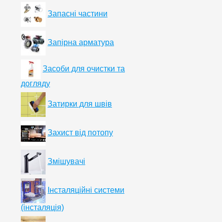
Запасні частини
Запірна арматура
Засоби для очистки та
догляду
Затирки для швів
Захист від потопу
Змішувачі
Інсталяційні системи
(інсталяція)