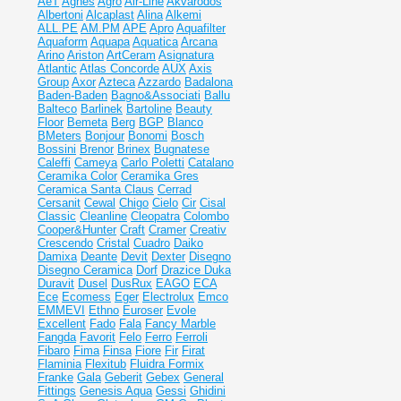
AeT
Agnes
Agro
Air-Line
Akvarodos
Albertoni
Alcaplast
Alina
Alkemi
ALL.PE
AM.PM
APE
Apro
Aquafilter
Aquaform
Aquapa
Aquatica
Arcana
Arino
Ariston
ArtCeram
Asignatura
Atlantic
Atlas Concorde
AUX
Axis
Group
Axor
Azteca
Azzardo
Badalona
Baden-Baden
Bagno&Associati
Ballu
Balteco
Barlinek
Bartoline
Beauty
Floor
Bemeta
Berg
BGP
Blanco
BMeters
Bonjour
Bonomi
Bosch
Bossini
Brenor
Brinex
Bugnatese
Caleffi
Cameya
Carlo Poletti
Catalano
Ceramika Color
Ceramika Gres
Ceramiсa Santa Claus
Cerrad
Cersanit
Cewal
Chigo
Cielo
Cir
Cisal
Classic
Cleanline
Cleopatra
Colombo
Cooper&Hunter
Craft
Cramer
Creativ
Crescendo
Cristal
Cuadro
Daiko
Damixa
Deante
Devit
Dexter
Disegno
Disegno Ceramica
Dorf
Drazice
Duka
Duravit
Dusel
DusRux
EAGO
ECA
Ece
Ecomess
Eger
Electrolux
Emco
EMMEVI
Ethno
Euroser
Evole
Excellent
Fado
Fala
Fancy Marble
Fangda
Favorit
Felo
Ferro
Ferroli
Fibaro
Fima
Finsa
Fiore
Fir
Firat
Flaminia
Flexitub
Fluidra
Formix
Franke
Gala
Geberit
Gebex
General
Fittings
Genesis Aqua
Gessi
Ghidini