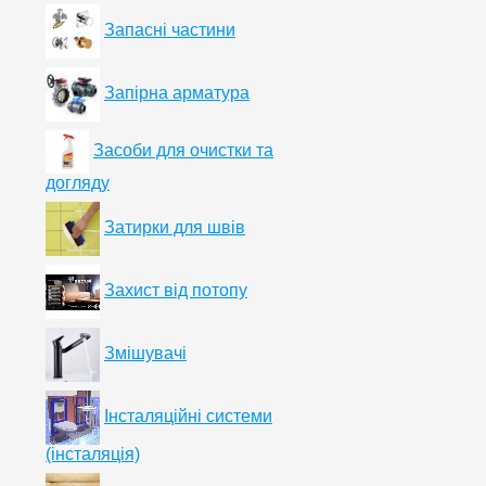
Запасні частини
Запірна арматура
Засоби для очистки та
догляду
Затирки для швів
Захист від потопу
Змішувачі
Інсталяційні системи
(інсталяція)