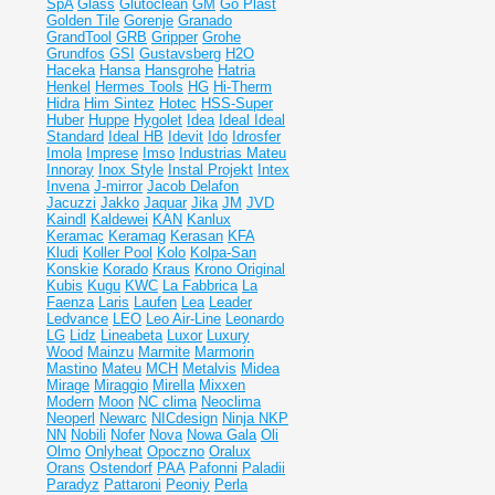
SpA
Glass
Glutoclean
GM
Go Plast
Golden Tile
Gorenje
Granado
GrandTool
GRB
Gripper
Grohe
Grundfos
GSI
Gustavsberg
H2O
Haceka
Hansa
Hansgrohe
Hatria
Henkel
Hermes Tools
HG
Hi-Therm
Hidra
Him Sintez
Hotec
HSS-Super
Huber
Huppe
Hygolet
Idea
Ideal
Ideal
Standard
Ideal НВ
Idevit
Ido
Idrosfer
Imola
Imprese
Imso
Industrias Mateu
Innoray
Inox Style
Instal Projekt
Intex
Invena
J-mirror
Jacob Delafon
Jacuzzi
Jakko
Jaquar
Jika
JM
JVD
Kaindl
Kaldewei
KAN
Kanlux
Keramac
Keramag
Kerasan
KFA
Kludi
Koller Pool
Kolo
Kolpa-San
Konskie
Korado
Kraus
Krono Original
Kubis
Kugu
KWC
La Fabbrica
La
Faenza
Laris
Laufen
Lea
Leader
Ledvance
LEO
Leo Air-Line
Leonardo
LG
Lidz
Lineabeta
Luxor
Luxury
Wood
Mainzu
Marmite
Marmorin
Mastino
Mateu
MCH
Metalvis
Midea
Mirage
Miraggio
Mirella
Mixxen
Modern
Moon
NC clima
Neoclima
Neoperl
Newarc
NICdesign
Ninja
NKP
NN
Nobili
Nofer
Nova
Nowa Gala
Oli
Olmo
Onlyheat
Opoczno
Oralux
Orans
Ostendorf
PAA
Pafonni
Paladii
Paradyz
Pattaroni
Peoniy
Perla