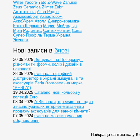
Willer
Yacore
Yato
Z-Wave
Zanussi
Zeus Ceramica
Zilmet
Zubr
Автотехніка
Аква Родос
Аквакомфорт
Аквасторож
АскоУкрем
Атолл
Днепрокерамика
Котто Кераміка
Марио
Мойдодыр
Мрія
Радимакс
Сантехмонтаж
Сила
Супер Профіль
Терма
Україна
Эксперт
Нові записи в
блозі
30.05.2025
Змішувачі на Печерську -
різноманітні форми, колір і дизайн в
наявності
28.05.2025
swim.ua - офіційний
дистриб'ютор в Україні змішувачів та
аксесуарів Perla (торговельна марка
"PERLA")
19.04.2025
Catalano, нові кольори у
колекції Zero
08.04.2025
А Ви знали, що swim.ua - один
з найпотужніших інтернет-магазинів з
продажу аксесуарів для ванної кімнати?
07.05.2024
swim.ua магазин-учасник
єВідновлення
Найкраща сантехніка у Ки