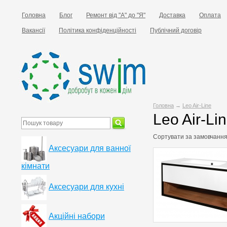
Головна
Блог
Ремонт від "А" до "Я"
Доставка
Оплата
Вакансії
Політика конфіденційності
Публічний договір
Головна
→
Leo Air-Line
Leo Air-Li
Сортувати за
замовчанн
Аксесуари для ванної
кімнати
Аксесуари для кухні
Акційні набори