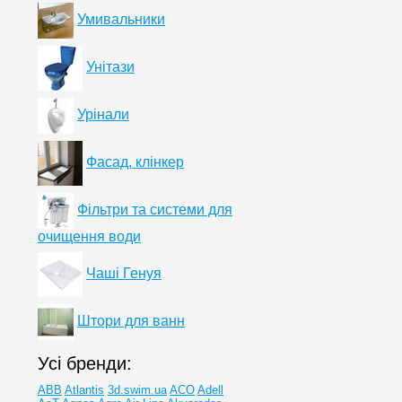
Умивальники
Унітази
Урінали
Фасад, клінкер
Фільтри та системи для
очищення води
Чаші Генуя
Штори для ванн
Усі бренди:
ABB
Atlantis
3d.swim.ua
ACO
Adell