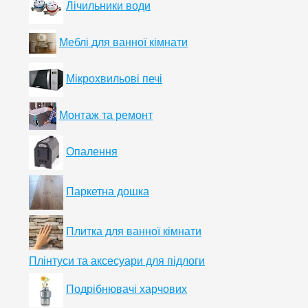
Лічильники води
Меблі для ванної кімнати
Мікрохвильові печі
Монтаж та ремонт
Опалення
Паркетна дошка
Плитка для ванної кімнати
Плінтуси та аксесуари для підлоги
Подрібнювачі харчових