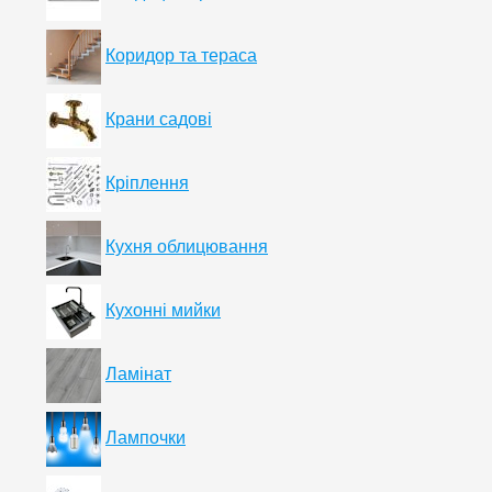
Коридор та тераса
Крани садові
Кріплення
Кухня облицювання
Кухонні мийки
Ламінат
Лампочки