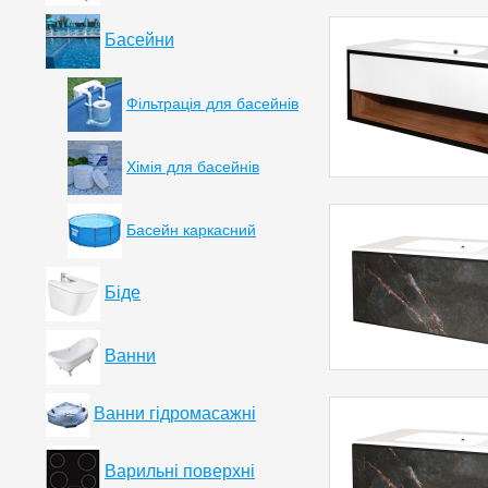
Басейни
Фільтрація для басейнів
Хімія для басейнів
Басейн каркасний
Біде
Ванни
Ванни гідромасажні
Варильні поверхні