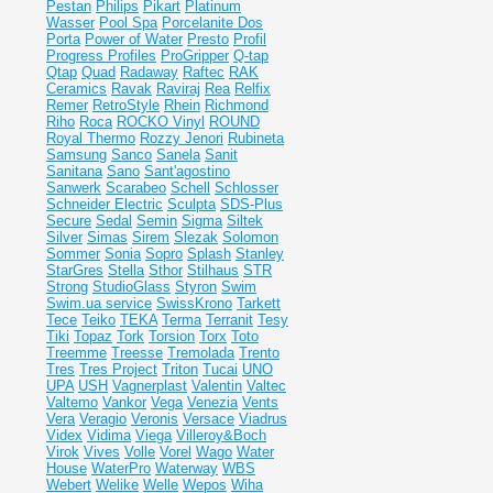
Pestan
Philips
Pikart
Platinum
Wasser
Pool Spa
Porcelanite Dos
Porta
Power of Water
Presto
Profil
Progress Profiles
ProGripper
Q-tap
Qtap
Quad
Radaway
Raftec
RAK
Ceramics
Ravak
Raviraj
Rea
Relfix
Remer
RetroStyle
Rhein
Richmond
Riho
Roca
ROCKO Vinyl
ROUND
Royal Thermo
Rozzy Jenori
Rubineta
Samsung
Sanco
Sanela
Sanit
Sanitana
Sano
Sant'agostino
Sanwerk
Scarabeo
Schell
Schlosser
Schneider Electric
Sculpta
SDS-Plus
Secure
Sedal
Semin
Sigma
Siltek
Silver
Simas
Sirem
Slezak
Solomon
Sommer
Sonia
Sopro
Splash
Stanley
StarGres
Stella
Sthor
Stilhaus
STR
Strong
StudioGlass
Styron
Swim
Swim.ua service
SwissKrono
Tarkett
Tece
Teiko
TEKA
Terma
Terranit
Tesy
Tiki
Topaz
Tork
Torsion
Torx
Toto
Treemme
Treesse
Tremolada
Trento
Tres
Tres Project
Triton
Tucai
UNO
UPA
USH
Vagnerplast
Valentin
Valtec
Valtemo
Vankor
Vega
Venezia
Vents
Vera
Veragio
Veronis
Versace
Viadrus
Videx
Vidima
Viega
Villeroy&Boch
Virok
Vives
Volle
Vorel
Wago
Water
House
WaterPro
Waterway
WBS
Webert
Welike
Welle
Wepos
Wiha