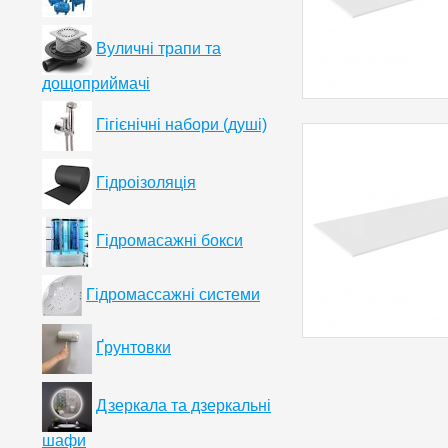
Вуличні трапи та
дощоприймачі
Гігієнічні набори (душі)
Гідроізоляція
Гідромасажні бокси
Гідромассажні системи
Ґрунтовки
Дзеркала та дзеркальні
шафи