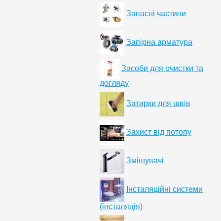
Запасні частини
Запірна арматура
Засоби для очистки та
догляду
Затирки для швів
Захист від потопу
Змішувачі
Інсталяційні системи
(інсталяція)