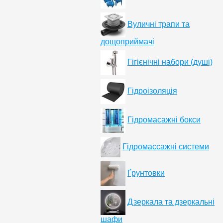
Вуличні трапи та
дощоприймачі
Гігієнічні набори (душі)
Гідроізоляція
Гідромасажні бокси
Гідромассажні системи
Ґрунтовки
Дзеркала та дзеркальні
шафи