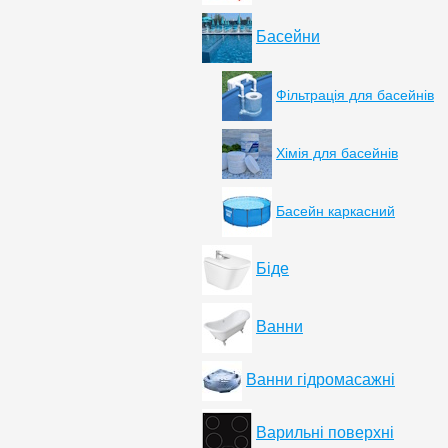
Басейни
Фільтрація для басейнів
Хімія для басейнів
Басейн каркасний
Біде
Ванни
Ванни гідромасажні
Варильні поверхні