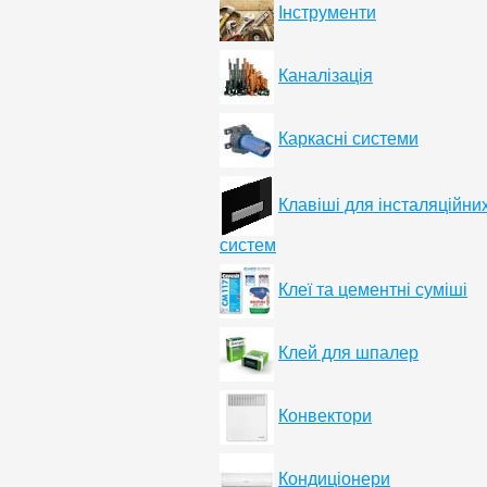
Інструменти
Каналізація
Каркасні системи
Клавіші для інсталяційни
систем
Клеї та цементні суміші
Клей для шпалер
Конвектори
Кондиціонери