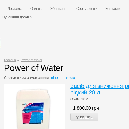
Доставка
Оплата
Зберігання
Сертифікати
Контакти
Публічний договір
Головна
→
Power of Water
Power of Water
Сортувати за
замовчанням
ціною
назвою
Засіб для зниження р
рідкий 20 л
Об'єм: 20 л.
1 800,00
грн