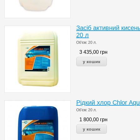
Засіб активний кисен
20 л
Об'єм: 20 л.
3 435,00
грн
Рідкий хлор Chlor Aq
Об'єм: 20 л.
1 800,00
грн