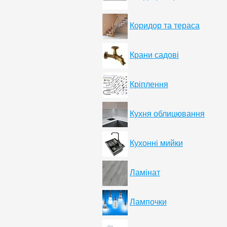
Коридор та тераса
Крани садові
Кріплення
Кухня облицювання
Кухонні мийки
Ламінат
Лампочки