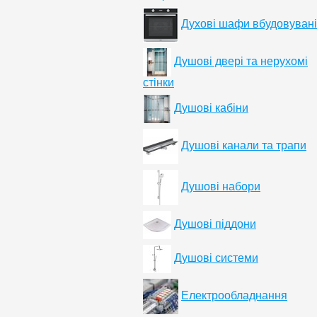
Духові шафи вбудовувані
Душові двері та нерухомі
стінки
Душові кабіни
Душові канали та трапи
Душові набори
Душові піддони
Душові системи
Електрообладнання