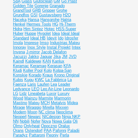
SpA
Glass
Glutoclean
GM
Go Plast
Golden Tile
Gorenje
Granado
GrandTool
GRB
Gripper
Grohe
Grundfos
GSI
Gustavsberg
H2O
Haceka
Hansa
Hansgrohe
Hatria
Henkel
Hermes Tools
HG
Hi-Therm
Hidra
Him Sintez
Hotec
HSS-Super
Huber
Huppe
Hygolet
Idea
Ideal
Ideal
Standard
Ideal НВ
Idevit
Ido
Idrosfer
Imola
Imprese
Imso
Industrias Mateu
Innoray
Inox Style
Instal Projekt
Intex
Invena
J-mirror
Jacob Delafon
Jacuzzi
Jakko
Jaquar
Jika
JM
JVD
Kaindl
Kaldewei
KAN
Kanlux
Keramac
Keramag
Kerasan
KFA
Kludi
Koller Pool
Kolo
Kolpa-San
Konskie
Korado
Kraus
Krono Original
Kubis
Kugu
KWC
La Fabbrica
La
Faenza
Laris
Laufen
Lea
Leader
Ledvance
LEO
Leo Air-Line
Leonardo
LG
Lidz
Lineabeta
Luxor
Luxury
Wood
Mainzu
Marmite
Marmorin
Mastino
Mateu
MCH
Metalvis
Midea
Mirage
Miraggio
Mirella
Mixxen
Modern
Moon
NC clima
Neoclima
Neoperl
Newarc
NICdesign
Ninja
NKP
NN
Nobili
Nofer
Nova
Nowa Gala
Oli
Olmo
Onlyheat
Opoczno
Oralux
Orans
Ostendorf
PAA
Pafonni
Paladii
Paradyz
Pattaroni
Peoniy
Perla