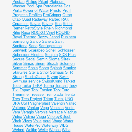
Pestan
Philips
Pikart
Platinum
Wasser
Pool Spa
Porcelanite Dos
Porta
Power of Water
Presto
Profil
Progress Profiles
ProGripper
Q-tap
Qtap
Quad
Radaway
Raftec
RAK
Ceramics
Ravak
Raviraj
Rea
Relfix
Remer
RetroStyle
Rhein
Richmond
Riho
Roca
ROCKO Vinyl
ROUND
Royal Thermo
Rozzy Jenori
Rubineta
Samsung
Sanco
Sanela
Sanit
Sanitana
Sano
Sant'agostino
Sanwerk
Scarabeo
Schell
Schlosser
Schneider Electric
Sculpta
SDS-Plus
Secure
Sedal
Semin
Sigma
Siltek
Silver
Simas
Sirem
Slezak
Solomon
Sommer
Sonia
Sopro
Splash
Stanley
StarGres
Stella
Sthor
Stilhaus
STR
Strong
StudioGlass
Styron
Swim
Swim.ua service
SwissKrono
Tarkett
Tece
Teiko
TEKA
Terma
Terranit
Tesy
Tiki
Topaz
Tork
Torsion
Torx
Toto
Treemme
Treesse
Tremolada
Trento
Tres
Tres Project
Triton
Tucai
UNO
UPA
USH
Vagnerplast
Valentin
Valtec
Valtemo
Vankor
Vega
Venezia
Vents
Vera
Veragio
Veronis
Versace
Viadrus
Videx
Vidima
Viega
Villeroy&Boch
Virok
Vives
Volle
Vorel
Wago
Water
House
WaterPro
Waterway
WBS
Webert
Welike
Welle
Wepos
Wiha