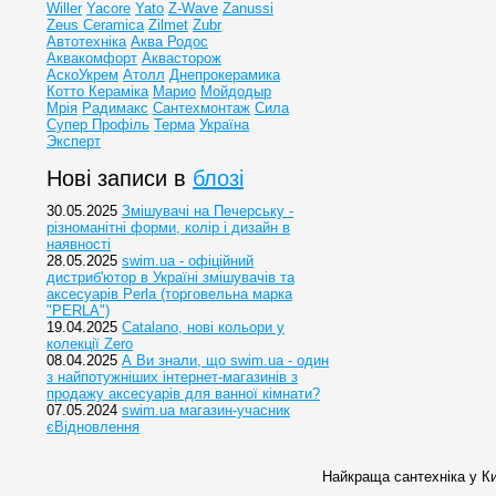
Willer
Yacore
Yato
Z-Wave
Zanussi
Zeus Ceramica
Zilmet
Zubr
Автотехніка
Аква Родос
Аквакомфорт
Аквасторож
АскоУкрем
Атолл
Днепрокерамика
Котто Кераміка
Марио
Мойдодыр
Мрія
Радимакс
Сантехмонтаж
Сила
Супер Профіль
Терма
Україна
Эксперт
Нові записи в
блозі
30.05.2025
Змішувачі на Печерську -
різноманітні форми, колір і дизайн в
наявності
28.05.2025
swim.ua - офіційний
дистриб'ютор в Україні змішувачів та
аксесуарів Perla (торговельна марка
"PERLA")
19.04.2025
Catalano, нові кольори у
колекції Zero
08.04.2025
А Ви знали, що swim.ua - один
з найпотужніших інтернет-магазинів з
продажу аксесуарів для ванної кімнати?
07.05.2024
swim.ua магазин-учасник
єВідновлення
Найкраща сантехніка у Ки