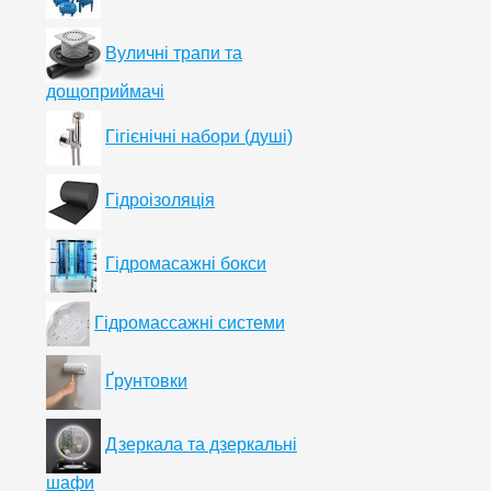
Вуличні трапи та
дощоприймачі
Гігієнічні набори (душі)
Гідроізоляція
Гідромасажні бокси
Гідромассажні системи
Ґрунтовки
Дзеркала та дзеркальні
шафи