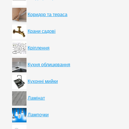
Коридор та тераса
Крани садові
Кріплення
Кухня облицювання
Кухонні мийки
Ламінат
Лампочки