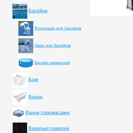
Басейни
Фільтрація для басейнів
Хімія для басейнів
Басейн каркасний
Біде
Ванни
Ванни гідромасажні
Варильні поверхні