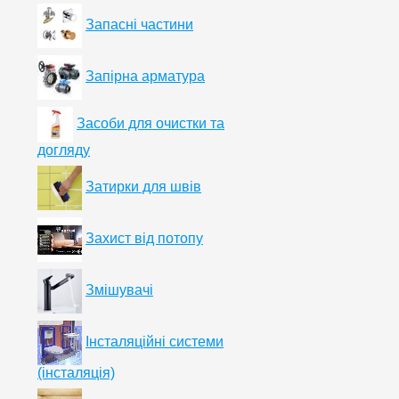
Запасні частини
Запірна арматура
Засоби для очистки та
догляду
Затирки для швів
Захист від потопу
Змішувачі
Інсталяційні системи
(інсталяція)