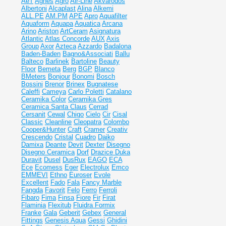
AeT
Agnes
Agro
Air-Line
Akvarodos
Albertoni
Alcaplast
Alina
Alkemi
ALL.PE
AM.PM
APE
Apro
Aquafilter
Aquaform
Aquapa
Aquatica
Arcana
Arino
Ariston
ArtCeram
Asignatura
Atlantic
Atlas Concorde
AUX
Axis
Group
Axor
Azteca
Azzardo
Badalona
Baden-Baden
Bagno&Associati
Ballu
Balteco
Barlinek
Bartoline
Beauty
Floor
Bemeta
Berg
BGP
Blanco
BMeters
Bonjour
Bonomi
Bosch
Bossini
Brenor
Brinex
Bugnatese
Caleffi
Cameya
Carlo Poletti
Catalano
Ceramika Color
Ceramika Gres
Ceramiсa Santa Claus
Cerrad
Cersanit
Cewal
Chigo
Cielo
Cir
Cisal
Classic
Cleanline
Cleopatra
Colombo
Cooper&Hunter
Craft
Cramer
Creativ
Crescendo
Cristal
Cuadro
Daiko
Damixa
Deante
Devit
Dexter
Disegno
Disegno Ceramica
Dorf
Drazice
Duka
Duravit
Dusel
DusRux
EAGO
ECA
Ece
Ecomess
Eger
Electrolux
Emco
EMMEVI
Ethno
Euroser
Evole
Excellent
Fado
Fala
Fancy Marble
Fangda
Favorit
Felo
Ferro
Ferroli
Fibaro
Fima
Finsa
Fiore
Fir
Firat
Flaminia
Flexitub
Fluidra
Formix
Franke
Gala
Geberit
Gebex
General
Fittings
Genesis Aqua
Gessi
Ghidini