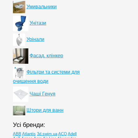
Умивальники
Унітази
Урінали
Фасад, клінкер
Фільтри та системи для
очищення води
Чаші Генуя
Штори для ванн
Усі бренди:
ABB
Atlantis
3d.swim.ua
ACO
Adell