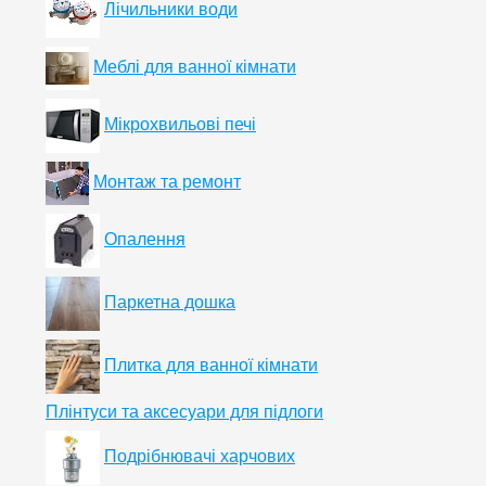
Лічильники води
Меблі для ванної кімнати
Мікрохвильові печі
Монтаж та ремонт
Опалення
Паркетна дошка
Плитка для ванної кімнати
Плінтуси та аксесуари для підлоги
Подрібнювачі харчових