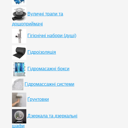
Вуличні трапи та
дощоприймачі
Гігієнічні набори (душі)
Гідроізоляція
Гідромасажні бокси
Гідромассажні системи
Ґрунтовки
Дзеркала та дзеркальні
шафи