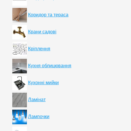
Коридор та тераса
Крани садові
Кріплення
Кухня облицювання
Кухонні мийки
Ламінат
Лампочки