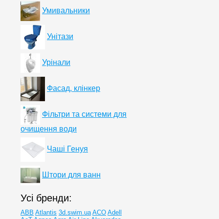
Умивальники
Унітази
Урінали
Фасад, клінкер
Фільтри та системи для
очищення води
Чаші Генуя
Штори для ванн
Усі бренди:
ABB
Atlantis
3d.swim.ua
ACO
Adell