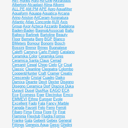
AeT
Agnes
Agro
Air-Line
Akvarodos
Albertoni
Alcaplast
Alina
Alkemi
ALL.PE
AM.PM
APE
Apro
Aquafilter
Aquaform
Aquapa
Aquatica
Arcana
Arino
Ariston
ArtCeram
Asignatura
Atlantic
Atlas Concorde
AUX
Axis
Group
Axor
Azteca
Azzardo
Badalona
Baden-Baden
Bagno&Associati
Ballu
Balteco
Barlinek
Bartoline
Beauty
Floor
Bemeta
Berg
BGP
Blanco
BMeters
Bonjour
Bonomi
Bosch
Bossini
Brenor
Brinex
Bugnatese
Caleffi
Cameya
Carlo Poletti
Catalano
Ceramika Color
Ceramika Gres
Ceramiсa Santa Claus
Cerrad
Cersanit
Cewal
Chigo
Cielo
Cir
Cisal
Classic
Cleanline
Cleopatra
Colombo
Cooper&Hunter
Craft
Cramer
Creativ
Crescendo
Cristal
Cuadro
Daiko
Damixa
Deante
Devit
Dexter
Disegno
Disegno Ceramica
Dorf
Drazice
Duka
Duravit
Dusel
DusRux
EAGO
ECA
Ece
Ecomess
Eger
Electrolux
Emco
EMMEVI
Ethno
Euroser
Evole
Excellent
Fado
Fala
Fancy Marble
Fangda
Favorit
Felo
Ferro
Ferroli
Fibaro
Fima
Finsa
Fiore
Fir
Firat
Flaminia
Flexitub
Fluidra
Formix
Franke
Gala
Geberit
Gebex
General
Fittings
Genesis Aqua
Gessi
Ghidini