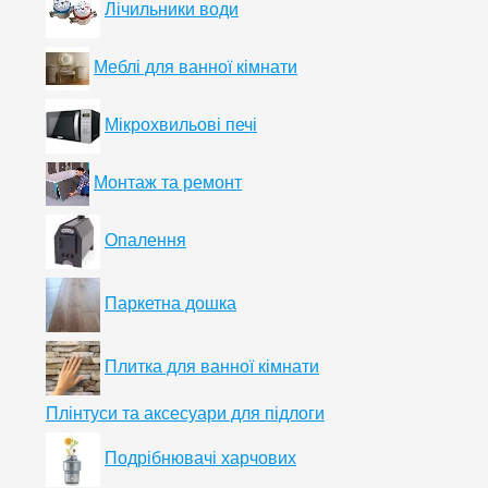
Лічильники води
Меблі для ванної кімнати
Мікрохвильові печі
Монтаж та ремонт
Опалення
Паркетна дошка
Плитка для ванної кімнати
Плінтуси та аксесуари для підлоги
Подрібнювачі харчових