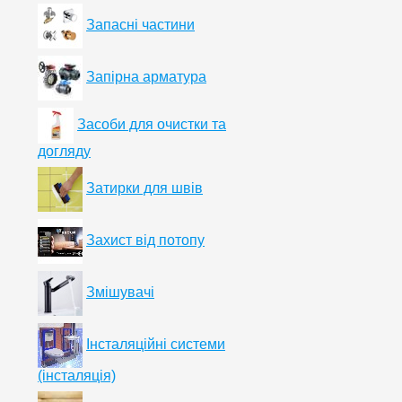
Запасні частини
Запірна арматура
Засоби для очистки та
догляду
Затирки для швів
Захист від потопу
Змішувачі
Інсталяційні системи
(інсталяція)