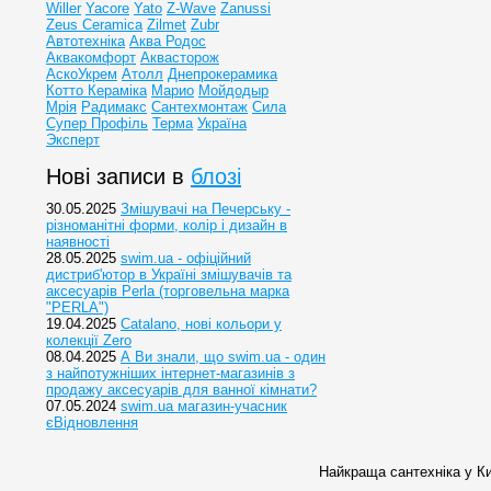
Willer
Yacore
Yato
Z-Wave
Zanussi
Zeus Ceramica
Zilmet
Zubr
Автотехніка
Аква Родос
Аквакомфорт
Аквасторож
АскоУкрем
Атолл
Днепрокерамика
Котто Кераміка
Марио
Мойдодыр
Мрія
Радимакс
Сантехмонтаж
Сила
Супер Профіль
Терма
Україна
Эксперт
Нові записи в
блозі
30.05.2025
Змішувачі на Печерську -
різноманітні форми, колір і дизайн в
наявності
28.05.2025
swim.ua - офіційний
дистриб'ютор в Україні змішувачів та
аксесуарів Perla (торговельна марка
"PERLA")
19.04.2025
Catalano, нові кольори у
колекції Zero
08.04.2025
А Ви знали, що swim.ua - один
з найпотужніших інтернет-магазинів з
продажу аксесуарів для ванної кімнати?
07.05.2024
swim.ua магазин-учасник
єВідновлення
Найкраща сантехніка у Ки