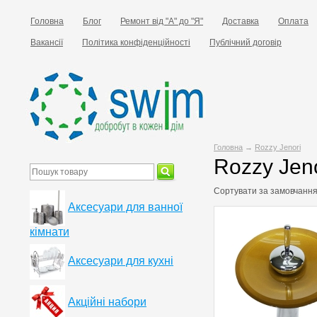
Головна
Блог
Ремонт від "А" до "Я"
Доставка
Оплата
Вакансії
Політика конфіденційності
Публічний договір
Головна
→
Rozzy Jenori
Rozzy Jeno
Сортувати за
замовчанн
Аксесуари для ванної
кімнати
Аксесуари для кухні
Акційні набори