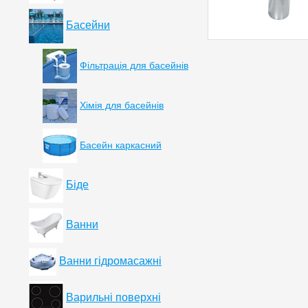
Басейни
Фільтрація для басейнів
Хімія для басейнів
Басейн каркасний
Біде
Ванни
Ванни гідромасажні
Варильні поверхні