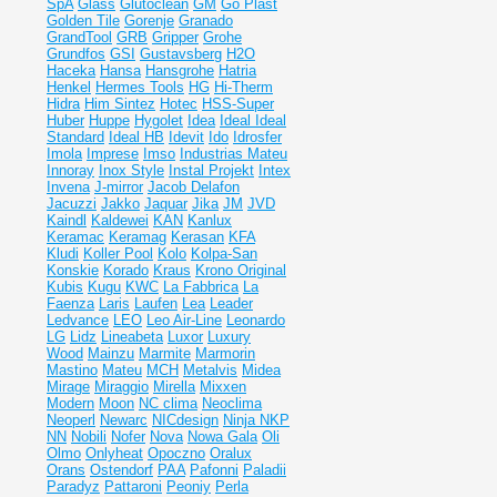
SpA
Glass
Glutoclean
GM
Go Plast
Golden Tile
Gorenje
Granado
GrandTool
GRB
Gripper
Grohe
Grundfos
GSI
Gustavsberg
H2O
Haceka
Hansa
Hansgrohe
Hatria
Henkel
Hermes Tools
HG
Hi-Therm
Hidra
Him Sintez
Hotec
HSS-Super
Huber
Huppe
Hygolet
Idea
Ideal
Ideal
Standard
Ideal НВ
Idevit
Ido
Idrosfer
Imola
Imprese
Imso
Industrias Mateu
Innoray
Inox Style
Instal Projekt
Intex
Invena
J-mirror
Jacob Delafon
Jacuzzi
Jakko
Jaquar
Jika
JM
JVD
Kaindl
Kaldewei
KAN
Kanlux
Keramac
Keramag
Kerasan
KFA
Kludi
Koller Pool
Kolo
Kolpa-San
Konskie
Korado
Kraus
Krono Original
Kubis
Kugu
KWC
La Fabbrica
La
Faenza
Laris
Laufen
Lea
Leader
Ledvance
LEO
Leo Air-Line
Leonardo
LG
Lidz
Lineabeta
Luxor
Luxury
Wood
Mainzu
Marmite
Marmorin
Mastino
Mateu
MCH
Metalvis
Midea
Mirage
Miraggio
Mirella
Mixxen
Modern
Moon
NC clima
Neoclima
Neoperl
Newarc
NICdesign
Ninja
NKP
NN
Nobili
Nofer
Nova
Nowa Gala
Oli
Olmo
Onlyheat
Opoczno
Oralux
Orans
Ostendorf
PAA
Pafonni
Paladii
Paradyz
Pattaroni
Peoniy
Perla