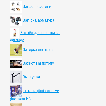
Запасні частини
Запірна арматура
Засоби для очистки та
догляду
Затирки для швів
Захист від потопу
Змішувачі
Інсталяційні системи
(інсталяція)