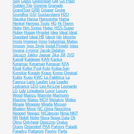
SpA
Glass
Glutoclean
GM
Go Plast
Golden Tile
Gorenje
Granado
GrandTool
GRB
Gripper
Grohe
Grundfos
GSI
Gustavsberg
H2O
Haceka
Hansa
Hansgrohe
Hatria
Henkel
Hermes Tools
HG
Hi-Therm
Hidra
Him Sintez
Hotec
HSS-Super
Huber
Huppe
Hygolet
Idea
Ideal
Ideal
Standard
Ideal НВ
Idevit
Ido
Idrosfer
Imola
Imprese
Imso
Industrias Mateu
Innoray
Inox Style
Instal Projekt
Intex
Invena
J-mirror
Jacob Delafon
Jacuzzi
Jakko
Jaquar
Jika
JM
JVD
Kaindl
Kaldewei
KAN
Kanlux
Keramac
Keramag
Kerasan
KFA
Kludi
Koller Pool
Kolo
Kolpa-San
Konskie
Korado
Kraus
Krono Original
Kubis
Kugu
KWC
La Fabbrica
La
Faenza
Laris
Laufen
Lea
Leader
Ledvance
LEO
Leo Air-Line
Leonardo
LG
Lidz
Lineabeta
Luxor
Luxury
Wood
Mainzu
Marmite
Marmorin
Mastino
Mateu
MCH
Metalvis
Midea
Mirage
Miraggio
Mirella
Mixxen
Modern
Moon
NC clima
Neoclima
Neoperl
Newarc
NICdesign
Ninja
NKP
NN
Nobili
Nofer
Nova
Nowa Gala
Oli
Olmo
Onlyheat
Opoczno
Oralux
Orans
Ostendorf
PAA
Pafonni
Paladii
Paradyz
Pattaroni
Peoniy
Perla