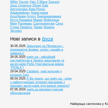
Willer
Yacore
Yato
Z-Wave
Zanussi
Zeus Ceramica
Zilmet
Zubr
Автотехніка
Аква Родос
Аквакомфорт
Аквасторож
АскоУкрем
Атолл
Днепрокерамика
Котто Кераміка
Марио
Мойдодыр
Мрія
Радимакс
Сантехмонтаж
Сила
Супер Профіль
Терма
Україна
Эксперт
Нові записи в
блозі
30.05.2025
Змішувачі на Печерську -
різноманітні форми, колір і дизайн в
наявності
28.05.2025
swim.ua - офіційний
дистриб'ютор в Україні змішувачів та
аксесуарів Perla (торговельна марка
"PERLA")
19.04.2025
Catalano, нові кольори у
колекції Zero
08.04.2025
А Ви знали, що swim.ua - один
з найпотужніших інтернет-магазинів з
продажу аксесуарів для ванної кімнати?
07.05.2024
swim.ua магазин-учасник
єВідновлення
Найкраща сантехніка у Ки