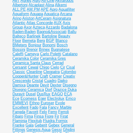
AeT
Agnes
Agro
Air-Line
Akvarodos
Albertoni
Alcaplast
Alina
Alkemi
ALL.PE
AM.PM
APE
Apro
Aquafilter
Aquaform
Aquapa
Aquatica
Arcana
Arino
Ariston
ArtCeram
Asignatura
Atlantic
Atlas Concorde
AUX
Axis
Group
Axor
Azteca
Azzardo
Badalona
Baden-Baden
Bagno&Associati
Ballu
Balteco
Barlinek
Bartoline
Beauty
Floor
Bemeta
Berg
BGP
Blanco
BMeters
Bonjour
Bonomi
Bosch
Bossini
Brenor
Brinex
Bugnatese
Caleffi
Cameya
Carlo Poletti
Catalano
Ceramika Color
Ceramika Gres
Ceramiсa Santa Claus
Cerrad
Cersanit
Cewal
Chigo
Cielo
Cir
Cisal
Classic
Cleanline
Cleopatra
Colombo
Cooper&Hunter
Craft
Cramer
Creativ
Crescendo
Cristal
Cuadro
Daiko
Damixa
Deante
Devit
Dexter
Disegno
Disegno Ceramica
Dorf
Drazice
Duka
Duravit
Dusel
DusRux
EAGO
ECA
Ece
Ecomess
Eger
Electrolux
Emco
EMMEVI
Ethno
Euroser
Evole
Excellent
Fado
Fala
Fancy Marble
Fangda
Favorit
Felo
Ferro
Ferroli
Fibaro
Fima
Finsa
Fiore
Fir
Firat
Flaminia
Flexitub
Fluidra
Formix
Franke
Gala
Geberit
Gebex
General
Fittings
Genesis Aqua
Gessi
Ghidini