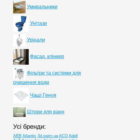
Умивальники
Унітази
Урінали
Фасад, клінкер
Фільтри та системи для
очищення води
Чаші Генуя
Штори для ванн
Усі бренди:
ABB
Atlantis
3d.swim.ua
ACO
Adell