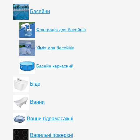
Басейни
Фільтрація для басейнів
Хімія для басейнів
Басейн каркасний
Біде
Ванни
Ванни гідромасажні
Варильні поверхні