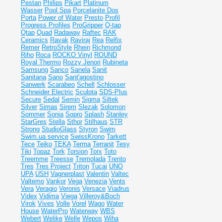
Pestan
Philips
Pikart
Platinum
Wasser
Pool Spa
Porcelanite Dos
Porta
Power of Water
Presto
Profil
Progress Profiles
ProGripper
Q-tap
Qtap
Quad
Radaway
Raftec
RAK
Ceramics
Ravak
Raviraj
Rea
Relfix
Remer
RetroStyle
Rhein
Richmond
Riho
Roca
ROCKO Vinyl
ROUND
Royal Thermo
Rozzy Jenori
Rubineta
Samsung
Sanco
Sanela
Sanit
Sanitana
Sano
Sant'agostino
Sanwerk
Scarabeo
Schell
Schlosser
Schneider Electric
Sculpta
SDS-Plus
Secure
Sedal
Semin
Sigma
Siltek
Silver
Simas
Sirem
Slezak
Solomon
Sommer
Sonia
Sopro
Splash
Stanley
StarGres
Stella
Sthor
Stilhaus
STR
Strong
StudioGlass
Styron
Swim
Swim.ua service
SwissKrono
Tarkett
Tece
Teiko
TEKA
Terma
Terranit
Tesy
Tiki
Topaz
Tork
Torsion
Torx
Toto
Treemme
Treesse
Tremolada
Trento
Tres
Tres Project
Triton
Tucai
UNO
UPA
USH
Vagnerplast
Valentin
Valtec
Valtemo
Vankor
Vega
Venezia
Vents
Vera
Veragio
Veronis
Versace
Viadrus
Videx
Vidima
Viega
Villeroy&Boch
Virok
Vives
Volle
Vorel
Wago
Water
House
WaterPro
Waterway
WBS
Webert
Welike
Welle
Wepos
Wiha