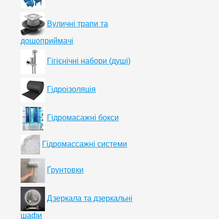
Вуличні трапи та
дощоприймачі
Гігієнічні набори (душі)
Гідроізоляція
Гідромасажні бокси
Гідромассажні системи
Ґрунтовки
Дзеркала та дзеркальні
шафи