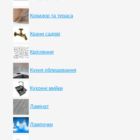
Коридор та тераса
Крани садові
Кріплення
Кухня облицювання
Кухонні мийки
Ламінат
Лампочки