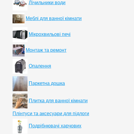
Лічильники води
Меблі для ванної кімнати
Мікрохвильові печі
Монтаж та ремонт
Опалення
Паркетна дошка
Плитка для ванної кімнати
Плінтуси та аксесуари для підлоги
Подрібнювачі харчових