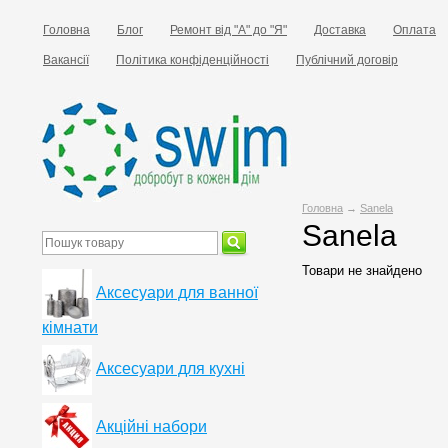
Головна
Блог
Ремонт від "А" до "Я"
Доставка
Оплата
Вакансії
Політика конфіденційності
Публічний договір
Головна
→
Sanela
Sanela
Товари не знайдено
Аксесуари для ванної
кімнати
Аксесуари для кухні
Акційні набори