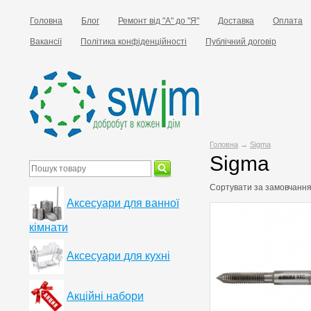
Головна
Блог
Ремонт від "А" до "Я"
Доставка
Оплата
Вакансії
Політика конфіденційності
Публічний договір
Головна
→
Sigma
Sigma
Сортувати за
замовчанн
Аксесуари для ванної
кімнати
Аксесуари для кухні
Акційні набори