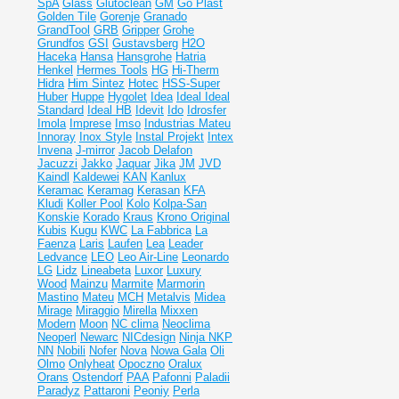
SpA
Glass
Glutoclean
GM
Go Plast
Golden Tile
Gorenje
Granado
GrandTool
GRB
Gripper
Grohe
Grundfos
GSI
Gustavsberg
H2O
Haceka
Hansa
Hansgrohe
Hatria
Henkel
Hermes Tools
HG
Hi-Therm
Hidra
Him Sintez
Hotec
HSS-Super
Huber
Huppe
Hygolet
Idea
Ideal
Ideal
Standard
Ideal НВ
Idevit
Ido
Idrosfer
Imola
Imprese
Imso
Industrias Mateu
Innoray
Inox Style
Instal Projekt
Intex
Invena
J-mirror
Jacob Delafon
Jacuzzi
Jakko
Jaquar
Jika
JM
JVD
Kaindl
Kaldewei
KAN
Kanlux
Keramac
Keramag
Kerasan
KFA
Kludi
Koller Pool
Kolo
Kolpa-San
Konskie
Korado
Kraus
Krono Original
Kubis
Kugu
KWC
La Fabbrica
La
Faenza
Laris
Laufen
Lea
Leader
Ledvance
LEO
Leo Air-Line
Leonardo
LG
Lidz
Lineabeta
Luxor
Luxury
Wood
Mainzu
Marmite
Marmorin
Mastino
Mateu
MCH
Metalvis
Midea
Mirage
Miraggio
Mirella
Mixxen
Modern
Moon
NC clima
Neoclima
Neoperl
Newarc
NICdesign
Ninja
NKP
NN
Nobili
Nofer
Nova
Nowa Gala
Oli
Olmo
Onlyheat
Opoczno
Oralux
Orans
Ostendorf
PAA
Pafonni
Paladii
Paradyz
Pattaroni
Peoniy
Perla