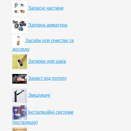
Запасні частини
Запірна арматура
Засоби для очистки та
догляду
Затирки для швів
Захист від потопу
Змішувачі
Інсталяційні системи
(інсталяція)