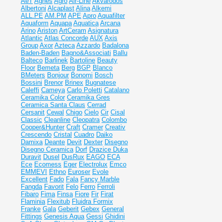
AeT
Agnes
Agro
Air-Line
Akvarodos
Albertoni
Alcaplast
Alina
Alkemi
ALL.PE
AM.PM
APE
Apro
Aquafilter
Aquaform
Aquapa
Aquatica
Arcana
Arino
Ariston
ArtCeram
Asignatura
Atlantic
Atlas Concorde
AUX
Axis
Group
Axor
Azteca
Azzardo
Badalona
Baden-Baden
Bagno&Associati
Ballu
Balteco
Barlinek
Bartoline
Beauty
Floor
Bemeta
Berg
BGP
Blanco
BMeters
Bonjour
Bonomi
Bosch
Bossini
Brenor
Brinex
Bugnatese
Caleffi
Cameya
Carlo Poletti
Catalano
Ceramika Color
Ceramika Gres
Ceramiсa Santa Claus
Cerrad
Cersanit
Cewal
Chigo
Cielo
Cir
Cisal
Classic
Cleanline
Cleopatra
Colombo
Cooper&Hunter
Craft
Cramer
Creativ
Crescendo
Cristal
Cuadro
Daiko
Damixa
Deante
Devit
Dexter
Disegno
Disegno Ceramica
Dorf
Drazice
Duka
Duravit
Dusel
DusRux
EAGO
ECA
Ece
Ecomess
Eger
Electrolux
Emco
EMMEVI
Ethno
Euroser
Evole
Excellent
Fado
Fala
Fancy Marble
Fangda
Favorit
Felo
Ferro
Ferroli
Fibaro
Fima
Finsa
Fiore
Fir
Firat
Flaminia
Flexitub
Fluidra
Formix
Franke
Gala
Geberit
Gebex
General
Fittings
Genesis Aqua
Gessi
Ghidini