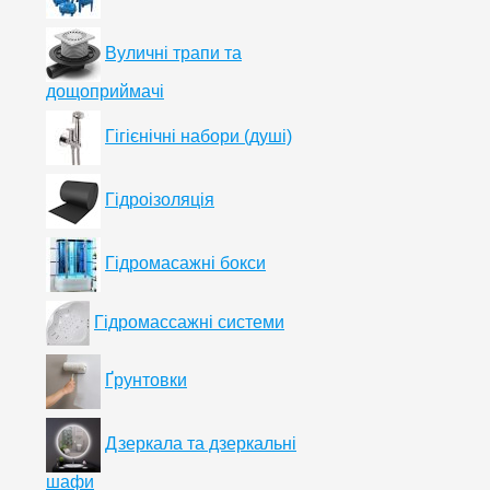
Вуличні трапи та
дощоприймачі
Гігієнічні набори (душі)
Гідроізоляція
Гідромасажні бокси
Гідромассажні системи
Ґрунтовки
Дзеркала та дзеркальні
шафи