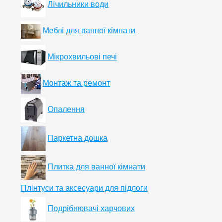
Лічильники води
Меблі для ванної кімнати
Мікрохвильові печі
Монтаж та ремонт
Опалення
Паркетна дошка
Плитка для ванної кімнати
Плінтуси та аксесуари для підлоги
Подрібнювачі харчових