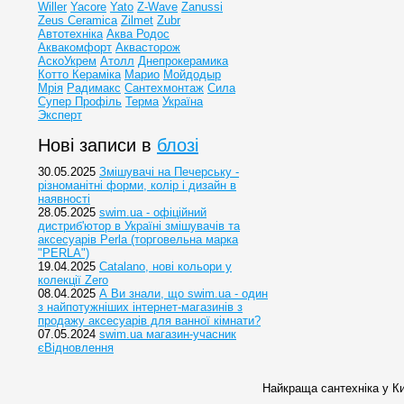
Willer
Yacore
Yato
Z-Wave
Zanussi
Zeus Ceramica
Zilmet
Zubr
Автотехніка
Аква Родос
Аквакомфорт
Аквасторож
АскоУкрем
Атолл
Днепрокерамика
Котто Кераміка
Марио
Мойдодыр
Мрія
Радимакс
Сантехмонтаж
Сила
Супер Профіль
Терма
Україна
Эксперт
Нові записи в
блозі
30.05.2025
Змішувачі на Печерську -
різноманітні форми, колір і дизайн в
наявності
28.05.2025
swim.ua - офіційний
дистриб'ютор в Україні змішувачів та
аксесуарів Perla (торговельна марка
"PERLA")
19.04.2025
Catalano, нові кольори у
колекції Zero
08.04.2025
А Ви знали, що swim.ua - один
з найпотужніших інтернет-магазинів з
продажу аксесуарів для ванної кімнати?
07.05.2024
swim.ua магазин-учасник
єВідновлення
Найкраща сантехніка у Ки