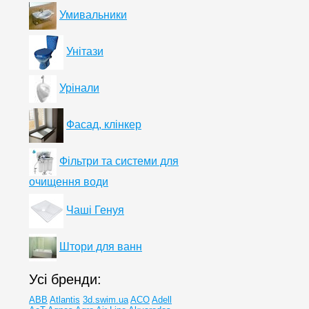
Умивальники
Унітази
Урінали
Фасад, клінкер
Фільтри та системи для
очищення води
Чаші Генуя
Штори для ванн
Усі бренди:
ABB
Atlantis
3d.swim.ua
ACO
Adell