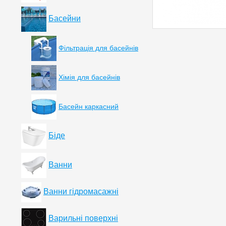
Басейни
Фільтрація для басейнів
Хімія для басейнів
Басейн каркасний
Біде
Ванни
Ванни гідромасажні
Варильні поверхні