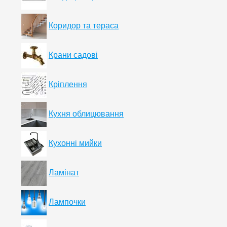
Коридор та тераса
Крани садові
Кріплення
Кухня облицювання
Кухонні мийки
Ламінат
Лампочки