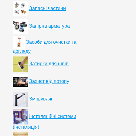
Запасні частини
Запірна арматура
Засоби для очистки та
догляду
Затирки для швів
Захист від потопу
Змішувачі
Інсталяційні системи
(інсталяція)