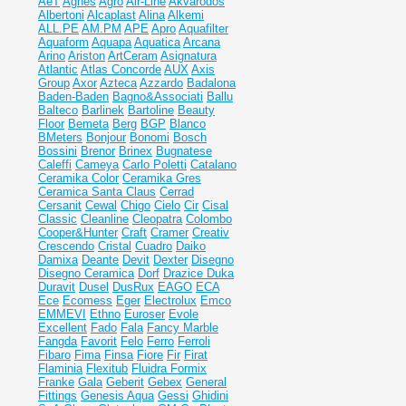
AeT
Agnes
Agro
Air-Line
Akvarodos
Albertoni
Alcaplast
Alina
Alkemi
ALL.PE
AM.PM
APE
Apro
Aquafilter
Aquaform
Aquapa
Aquatica
Arcana
Arino
Ariston
ArtCeram
Asignatura
Atlantic
Atlas Concorde
AUX
Axis
Group
Axor
Azteca
Azzardo
Badalona
Baden-Baden
Bagno&Associati
Ballu
Balteco
Barlinek
Bartoline
Beauty
Floor
Bemeta
Berg
BGP
Blanco
BMeters
Bonjour
Bonomi
Bosch
Bossini
Brenor
Brinex
Bugnatese
Caleffi
Cameya
Carlo Poletti
Catalano
Ceramika Color
Ceramika Gres
Ceramiсa Santa Claus
Cerrad
Cersanit
Cewal
Chigo
Cielo
Cir
Cisal
Classic
Cleanline
Cleopatra
Colombo
Cooper&Hunter
Craft
Cramer
Creativ
Crescendo
Cristal
Cuadro
Daiko
Damixa
Deante
Devit
Dexter
Disegno
Disegno Ceramica
Dorf
Drazice
Duka
Duravit
Dusel
DusRux
EAGO
ECA
Ece
Ecomess
Eger
Electrolux
Emco
EMMEVI
Ethno
Euroser
Evole
Excellent
Fado
Fala
Fancy Marble
Fangda
Favorit
Felo
Ferro
Ferroli
Fibaro
Fima
Finsa
Fiore
Fir
Firat
Flaminia
Flexitub
Fluidra
Formix
Franke
Gala
Geberit
Gebex
General
Fittings
Genesis Aqua
Gessi
Ghidini