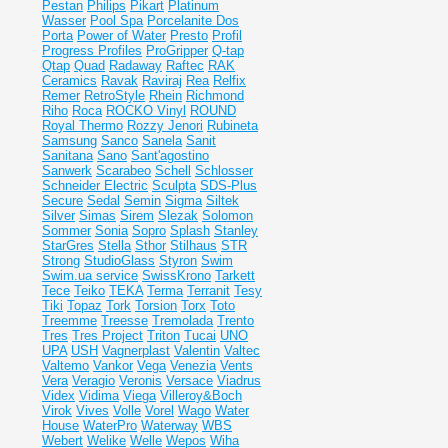
Pestan
Philips
Pikart
Platinum
Wasser
Pool Spa
Porcelanite Dos
Porta
Power of Water
Presto
Profil
Progress Profiles
ProGripper
Q-tap
Qtap
Quad
Radaway
Raftec
RAK
Ceramics
Ravak
Raviraj
Rea
Relfix
Remer
RetroStyle
Rhein
Richmond
Riho
Roca
ROCKO Vinyl
ROUND
Royal Thermo
Rozzy Jenori
Rubineta
Samsung
Sanco
Sanela
Sanit
Sanitana
Sano
Sant'agostino
Sanwerk
Scarabeo
Schell
Schlosser
Schneider Electric
Sculpta
SDS-Plus
Secure
Sedal
Semin
Sigma
Siltek
Silver
Simas
Sirem
Slezak
Solomon
Sommer
Sonia
Sopro
Splash
Stanley
StarGres
Stella
Sthor
Stilhaus
STR
Strong
StudioGlass
Styron
Swim
Swim.ua service
SwissKrono
Tarkett
Tece
Teiko
TEKA
Terma
Terranit
Tesy
Tiki
Topaz
Tork
Torsion
Torx
Toto
Treemme
Treesse
Tremolada
Trento
Tres
Tres Project
Triton
Tucai
UNO
UPA
USH
Vagnerplast
Valentin
Valtec
Valtemo
Vankor
Vega
Venezia
Vents
Vera
Veragio
Veronis
Versace
Viadrus
Videx
Vidima
Viega
Villeroy&Boch
Virok
Vives
Volle
Vorel
Wago
Water
House
WaterPro
Waterway
WBS
Webert
Welike
Welle
Wepos
Wiha