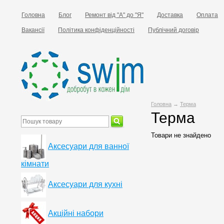
Головна
Блог
Ремонт від "А" до "Я"
Доставка
Оплата
Вакансії
Політика конфіденційності
Публічний договір
Головна
→
Терма
Терма
Товари не знайдено
Аксесуари для ванної
кімнати
Аксесуари для кухні
Акційні набори