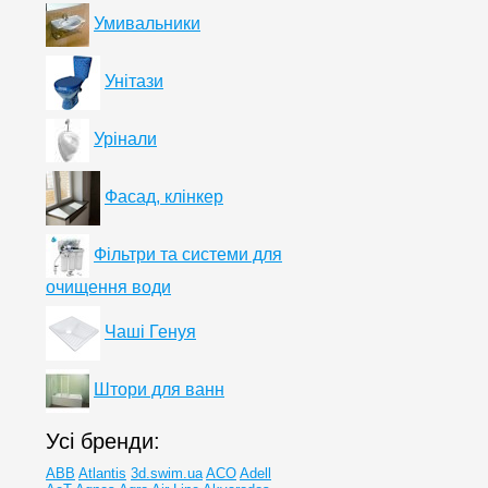
Умивальники
Унітази
Урінали
Фасад, клінкер
Фільтри та системи для
очищення води
Чаші Генуя
Штори для ванн
Усі бренди:
ABB
Atlantis
3d.swim.ua
ACO
Adell