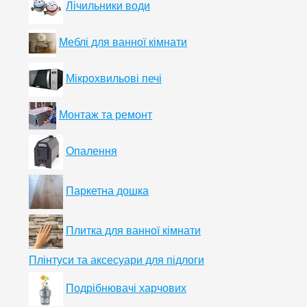
Лічильники води
Меблі для ванної кімнати
Мікрохвильові печі
Монтаж та ремонт
Опалення
Паркетна дошка
Плитка для ванної кімнати
Плінтуси та аксесуари для підлоги
Подрібнювачі харчових