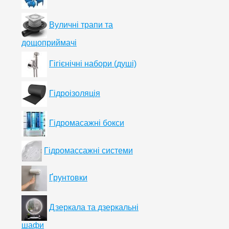
Вуличні трапи та
дощоприймачі
Гігієнічні набори (душі)
Гідроізоляція
Гідромасажні бокси
Гідромассажні системи
Ґрунтовки
Дзеркала та дзеркальні
шафи