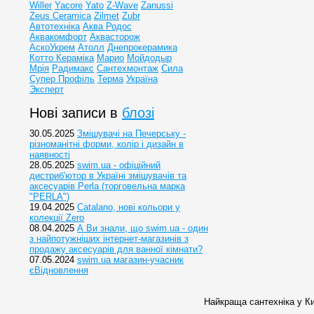
Willer
Yacore
Yato
Z-Wave
Zanussi
Zeus Ceramica
Zilmet
Zubr
Автотехніка
Аква Родос
Аквакомфорт
Аквасторож
АскоУкрем
Атолл
Днепрокерамика
Котто Кераміка
Марио
Мойдодыр
Мрія
Радимакс
Сантехмонтаж
Сила
Супер Профіль
Терма
Україна
Эксперт
Нові записи в
блозі
30.05.2025
Змішувачі на Печерську -
різноманітні форми, колір і дизайн в
наявності
28.05.2025
swim.ua - офіційний
дистриб'ютор в Україні змішувачів та
аксесуарів Perla (торговельна марка
"PERLA")
19.04.2025
Catalano, нові кольори у
колекції Zero
08.04.2025
А Ви знали, що swim.ua - один
з найпотужніших інтернет-магазинів з
продажу аксесуарів для ванної кімнати?
07.05.2024
swim.ua магазин-учасник
єВідновлення
Найкраща сантехніка у Ки