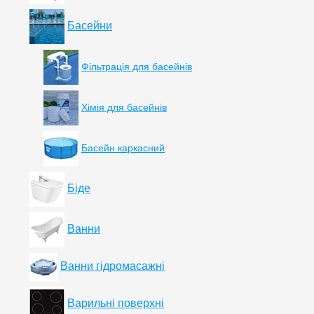
Басейни
Фільтрація для басейнів
Хімія для басейнів
Басейн каркасний
Біде
Ванни
Ванни гідромасажні
Варильні поверхні