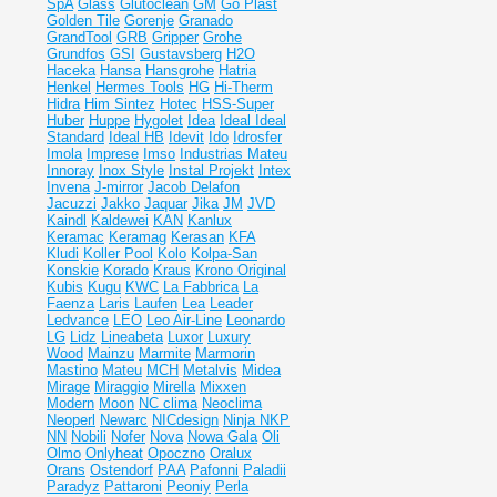
SpA
Glass
Glutoclean
GM
Go Plast
Golden Tile
Gorenje
Granado
GrandTool
GRB
Gripper
Grohe
Grundfos
GSI
Gustavsberg
H2O
Haceka
Hansa
Hansgrohe
Hatria
Henkel
Hermes Tools
HG
Hi-Therm
Hidra
Him Sintez
Hotec
HSS-Super
Huber
Huppe
Hygolet
Idea
Ideal
Ideal
Standard
Ideal НВ
Idevit
Ido
Idrosfer
Imola
Imprese
Imso
Industrias Mateu
Innoray
Inox Style
Instal Projekt
Intex
Invena
J-mirror
Jacob Delafon
Jacuzzi
Jakko
Jaquar
Jika
JM
JVD
Kaindl
Kaldewei
KAN
Kanlux
Keramac
Keramag
Kerasan
KFA
Kludi
Koller Pool
Kolo
Kolpa-San
Konskie
Korado
Kraus
Krono Original
Kubis
Kugu
KWC
La Fabbrica
La
Faenza
Laris
Laufen
Lea
Leader
Ledvance
LEO
Leo Air-Line
Leonardo
LG
Lidz
Lineabeta
Luxor
Luxury
Wood
Mainzu
Marmite
Marmorin
Mastino
Mateu
MCH
Metalvis
Midea
Mirage
Miraggio
Mirella
Mixxen
Modern
Moon
NC clima
Neoclima
Neoperl
Newarc
NICdesign
Ninja
NKP
NN
Nobili
Nofer
Nova
Nowa Gala
Oli
Olmo
Onlyheat
Opoczno
Oralux
Orans
Ostendorf
PAA
Pafonni
Paladii
Paradyz
Pattaroni
Peoniy
Perla