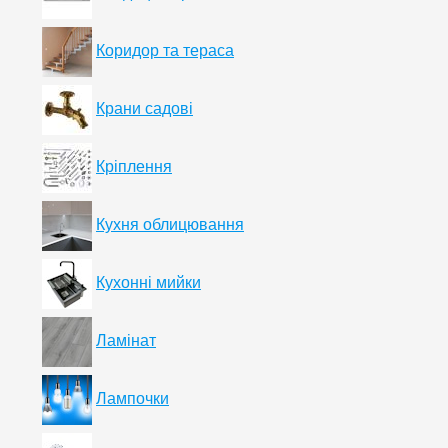
Коридор та тераса
Крани садові
Кріплення
Кухня облицювання
Кухонні мийки
Ламінат
Лампочки