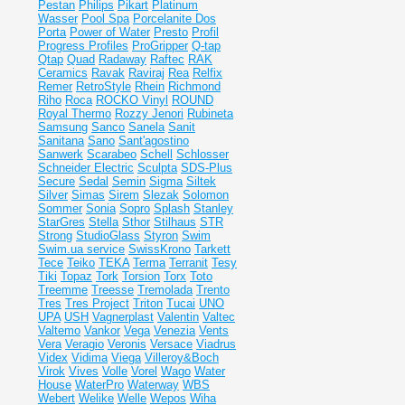
Pestan
Philips
Pikart
Platinum
Wasser
Pool Spa
Porcelanite Dos
Porta
Power of Water
Presto
Profil
Progress Profiles
ProGripper
Q-tap
Qtap
Quad
Radaway
Raftec
RAK
Ceramics
Ravak
Raviraj
Rea
Relfix
Remer
RetroStyle
Rhein
Richmond
Riho
Roca
ROCKO Vinyl
ROUND
Royal Thermo
Rozzy Jenori
Rubineta
Samsung
Sanco
Sanela
Sanit
Sanitana
Sano
Sant'agostino
Sanwerk
Scarabeo
Schell
Schlosser
Schneider Electric
Sculpta
SDS-Plus
Secure
Sedal
Semin
Sigma
Siltek
Silver
Simas
Sirem
Slezak
Solomon
Sommer
Sonia
Sopro
Splash
Stanley
StarGres
Stella
Sthor
Stilhaus
STR
Strong
StudioGlass
Styron
Swim
Swim.ua service
SwissKrono
Tarkett
Tece
Teiko
TEKA
Terma
Terranit
Tesy
Tiki
Topaz
Tork
Torsion
Torx
Toto
Treemme
Treesse
Tremolada
Trento
Tres
Tres Project
Triton
Tucai
UNO
UPA
USH
Vagnerplast
Valentin
Valtec
Valtemo
Vankor
Vega
Venezia
Vents
Vera
Veragio
Veronis
Versace
Viadrus
Videx
Vidima
Viega
Villeroy&Boch
Virok
Vives
Volle
Vorel
Wago
Water
House
WaterPro
Waterway
WBS
Webert
Welike
Welle
Wepos
Wiha