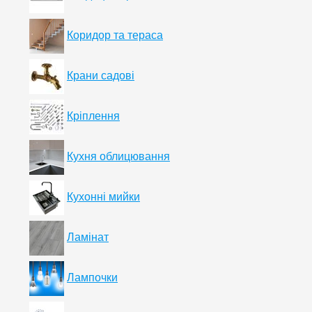
Коридор та тераса
Крани садові
Кріплення
Кухня облицювання
Кухонні мийки
Ламінат
Лампочки