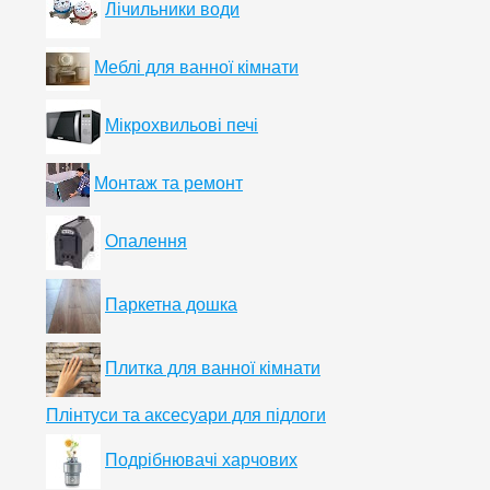
Лічильники води
Меблі для ванної кімнати
Мікрохвильові печі
Монтаж та ремонт
Опалення
Паркетна дошка
Плитка для ванної кімнати
Плінтуси та аксесуари для підлоги
Подрібнювачі харчових