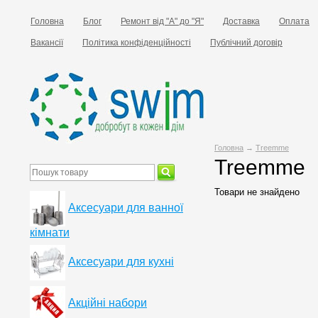
Головна
Блог
Ремонт від "А" до "Я"
Доставка
Оплата
Вакансії
Політика конфіденційності
Публічний договір
Головна
→
Treemme
Treemme
Товари не знайдено
Аксесуари для ванної
кімнати
Аксесуари для кухні
Акційні набори