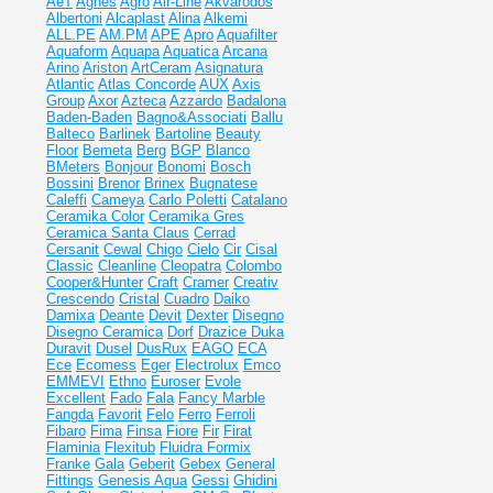
AeT
Agnes
Agro
Air-Line
Akvarodos
Albertoni
Alcaplast
Alina
Alkemi
ALL.PE
AM.PM
APE
Apro
Aquafilter
Aquaform
Aquapa
Aquatica
Arcana
Arino
Ariston
ArtCeram
Asignatura
Atlantic
Atlas Concorde
AUX
Axis
Group
Axor
Azteca
Azzardo
Badalona
Baden-Baden
Bagno&Associati
Ballu
Balteco
Barlinek
Bartoline
Beauty
Floor
Bemeta
Berg
BGP
Blanco
BMeters
Bonjour
Bonomi
Bosch
Bossini
Brenor
Brinex
Bugnatese
Caleffi
Cameya
Carlo Poletti
Catalano
Ceramika Color
Ceramika Gres
Ceramiсa Santa Claus
Cerrad
Cersanit
Cewal
Chigo
Cielo
Cir
Cisal
Classic
Cleanline
Cleopatra
Colombo
Cooper&Hunter
Craft
Cramer
Creativ
Crescendo
Cristal
Cuadro
Daiko
Damixa
Deante
Devit
Dexter
Disegno
Disegno Ceramica
Dorf
Drazice
Duka
Duravit
Dusel
DusRux
EAGO
ECA
Ece
Ecomess
Eger
Electrolux
Emco
EMMEVI
Ethno
Euroser
Evole
Excellent
Fado
Fala
Fancy Marble
Fangda
Favorit
Felo
Ferro
Ferroli
Fibaro
Fima
Finsa
Fiore
Fir
Firat
Flaminia
Flexitub
Fluidra
Formix
Franke
Gala
Geberit
Gebex
General
Fittings
Genesis Aqua
Gessi
Ghidini