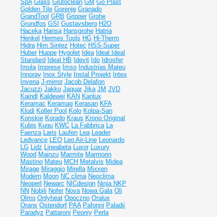
SpA
Glass
Glutoclean
GM
Go Plast
Golden Tile
Gorenje
Granado
GrandTool
GRB
Gripper
Grohe
Grundfos
GSI
Gustavsberg
H2O
Haceka
Hansa
Hansgrohe
Hatria
Henkel
Hermes Tools
HG
Hi-Therm
Hidra
Him Sintez
Hotec
HSS-Super
Huber
Huppe
Hygolet
Idea
Ideal
Ideal
Standard
Ideal НВ
Idevit
Ido
Idrosfer
Imola
Imprese
Imso
Industrias Mateu
Innoray
Inox Style
Instal Projekt
Intex
Invena
J-mirror
Jacob Delafon
Jacuzzi
Jakko
Jaquar
Jika
JM
JVD
Kaindl
Kaldewei
KAN
Kanlux
Keramac
Keramag
Kerasan
KFA
Kludi
Koller Pool
Kolo
Kolpa-San
Konskie
Korado
Kraus
Krono Original
Kubis
Kugu
KWC
La Fabbrica
La
Faenza
Laris
Laufen
Lea
Leader
Ledvance
LEO
Leo Air-Line
Leonardo
LG
Lidz
Lineabeta
Luxor
Luxury
Wood
Mainzu
Marmite
Marmorin
Mastino
Mateu
MCH
Metalvis
Midea
Mirage
Miraggio
Mirella
Mixxen
Modern
Moon
NC clima
Neoclima
Neoperl
Newarc
NICdesign
Ninja
NKP
NN
Nobili
Nofer
Nova
Nowa Gala
Oli
Olmo
Onlyheat
Opoczno
Oralux
Orans
Ostendorf
PAA
Pafonni
Paladii
Paradyz
Pattaroni
Peoniy
Perla