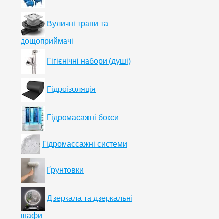
Вуличні трапи та
дощоприймачі
Гігієнічні набори (душі)
Гідроізоляція
Гідромасажні бокси
Гідромассажні системи
Ґрунтовки
Дзеркала та дзеркальні
шафи