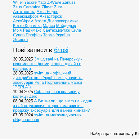
Willer
Yacore
Yato
Z-Wave
Zanussi
Zeus Ceramica
Zilmet
Zubr
Автотехніка
Аква Родос
Аквакомфорт
Аквасторож
АскоУкрем
Атолл
Днепрокерамика
Котто Кераміка
Марио
Мойдодыр
Мрія
Радимакс
Сантехмонтаж
Сила
Супер Профіль
Терма
Україна
Эксперт
Нові записи в
блозі
30.05.2025
Змішувачі на Печерську -
різноманітні форми, колір і дизайн в
наявності
28.05.2025
swim.ua - офіційний
дистриб'ютор в Україні змішувачів та
аксесуарів Perla (торговельна марка
"PERLA")
19.04.2025
Catalano, нові кольори у
колекції Zero
08.04.2025
А Ви знали, що swim.ua - один
з найпотужніших інтернет-магазинів з
продажу аксесуарів для ванної кімнати?
07.05.2024
swim.ua магазин-учасник
єВідновлення
Найкраща сантехніка у Ки