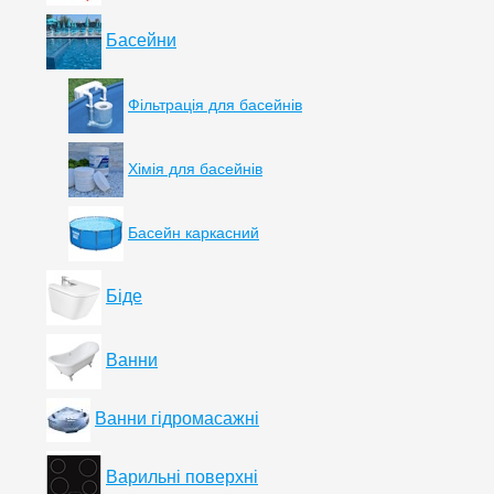
Басейни
Фільтрація для басейнів
Хімія для басейнів
Басейн каркасний
Біде
Ванни
Ванни гідромасажні
Варильні поверхні