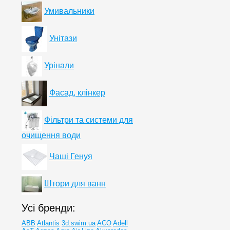
Умивальники
Унітази
Урінали
Фасад, клінкер
Фільтри та системи для
очищення води
Чаші Генуя
Штори для ванн
Усі бренди:
ABB
Atlantis
3d.swim.ua
ACO
Adell