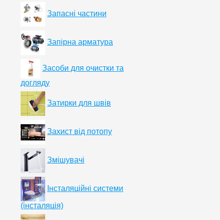
Запасні частини
Запірна арматура
Засоби для очистки та
догляду
Затирки для швів
Захист від потопу
Змішувачі
Інсталяційні системи
(інсталяція)