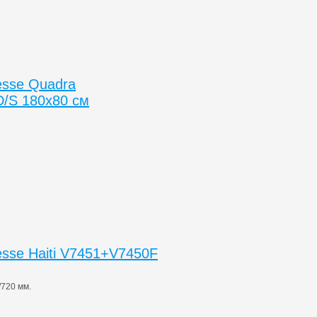
esse Quadra
/S 180x80 см
sse Haiti V7451+V7450F
720 мм.