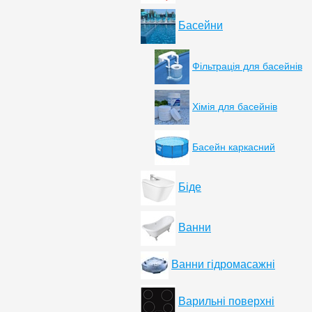
Басейни
Фільтрація для басейнів
Хімія для басейнів
Басейн каркасний
Біде
Ванни
Ванни гідромасажні
Варильні поверхні