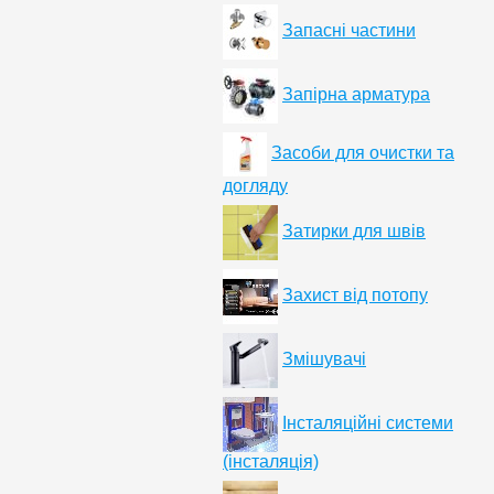
Запасні частини
Запірна арматура
Засоби для очистки та
догляду
Затирки для швів
Захист від потопу
Змішувачі
Інсталяційні системи
(інсталяція)