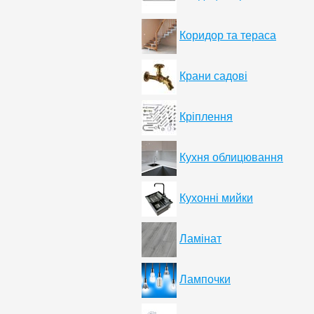
Коридор та тераса
Крани садові
Кріплення
Кухня облицювання
Кухонні мийки
Ламінат
Лампочки