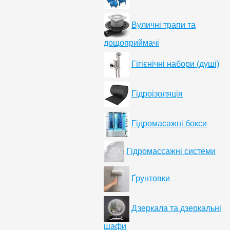
Вуличні трапи та
дощоприймачі
Гігієнічні набори (душі)
Гідроізоляція
Гідромасажні бокси
Гідромассажні системи
Ґрунтовки
Дзеркала та дзеркальні
шафи