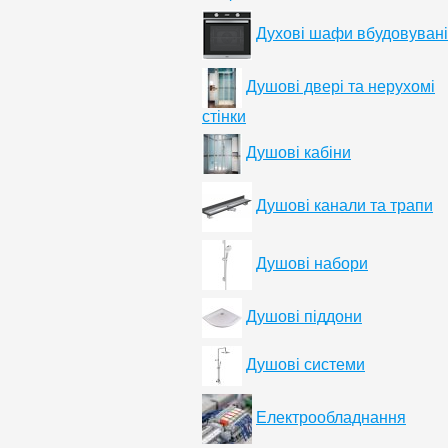
Духові шафи вбудовувані
Душові двері та нерухомі
стінки
Душові кабіни
Душові канали та трапи
Душові набори
Душові піддони
Душові системи
Електрообладнання