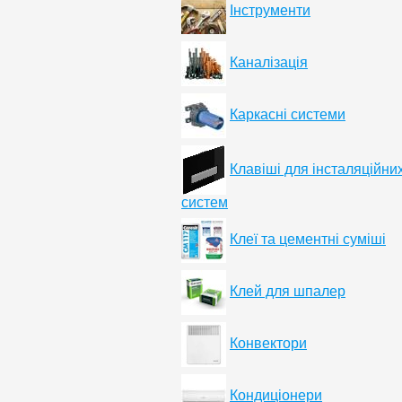
Інструменти
Каналізація
Каркасні системи
Клавіші для інсталяційни
систем
Клеї та цементні суміші
Клей для шпалер
Конвектори
Кондиціонери