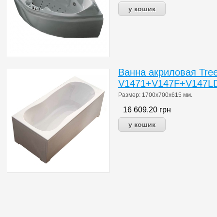
Ванна акриловая Tree
V1471+V147F+V147LD
Размер: 1700х700х615 мм.
16 609,20
грн