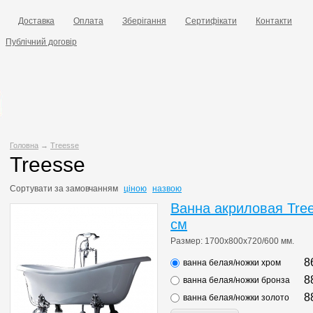
Доставка
Оплата
Зберігання
Сертифікати
Контакти
Публічний договір
Головна
→
Treesse
Treesse
Сортувати за
замовчанням
ціною
назвою
Ванна акриловая Tre
см
Размер: 1700х800х720/600 мм.
8
ванна белая/ножки хром
8
ванна белая/ножки бронза
8
ванна белая/ножки золото