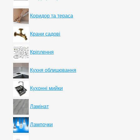
Коридор та тераса
Крани садові
Кріплення
Кухня облицювання
Кухонні мийки
Ламінат
Лампочки