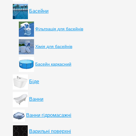
Басейни
Фільтрація для басейнів
Хімія для басейнів
Басейн каркасний
Біде
Ванни
Ванни гідромасажні
Варильні поверхні