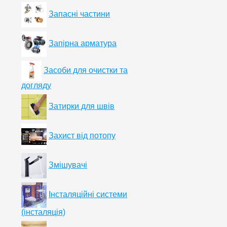
Запасні частини
Запірна арматура
Засоби для очистки та
догляду
Затирки для швів
Захист від потопу
Змішувачі
Інсталяційні системи
(інсталяція)