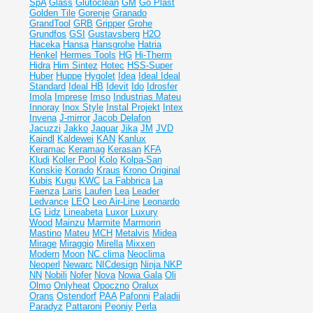
SpA
Glass
Glutoclean
GM
Go Plast
Golden Tile
Gorenje
Granado
GrandTool
GRB
Gripper
Grohe
Grundfos
GSI
Gustavsberg
H2O
Haceka
Hansa
Hansgrohe
Hatria
Henkel
Hermes Tools
HG
Hi-Therm
Hidra
Him Sintez
Hotec
HSS-Super
Huber
Huppe
Hygolet
Idea
Ideal
Ideal
Standard
Ideal НВ
Idevit
Ido
Idrosfer
Imola
Imprese
Imso
Industrias Mateu
Innoray
Inox Style
Instal Projekt
Intex
Invena
J-mirror
Jacob Delafon
Jacuzzi
Jakko
Jaquar
Jika
JM
JVD
Kaindl
Kaldewei
KAN
Kanlux
Keramac
Keramag
Kerasan
KFA
Kludi
Koller Pool
Kolo
Kolpa-San
Konskie
Korado
Kraus
Krono Original
Kubis
Kugu
KWC
La Fabbrica
La
Faenza
Laris
Laufen
Lea
Leader
Ledvance
LEO
Leo Air-Line
Leonardo
LG
Lidz
Lineabeta
Luxor
Luxury
Wood
Mainzu
Marmite
Marmorin
Mastino
Mateu
MCH
Metalvis
Midea
Mirage
Miraggio
Mirella
Mixxen
Modern
Moon
NC clima
Neoclima
Neoperl
Newarc
NICdesign
Ninja
NKP
NN
Nobili
Nofer
Nova
Nowa Gala
Oli
Olmo
Onlyheat
Opoczno
Oralux
Orans
Ostendorf
PAA
Pafonni
Paladii
Paradyz
Pattaroni
Peoniy
Perla