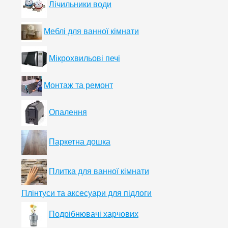
Лічильники води
Меблі для ванної кімнати
Мікрохвильові печі
Монтаж та ремонт
Опалення
Паркетна дошка
Плитка для ванної кімнати
Плінтуси та аксесуари для підлоги
Подрібнювачі харчових