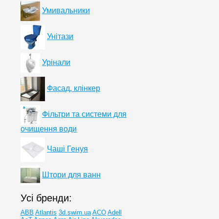
Умивальники
Унітази
Урінали
Фасад, клінкер
Фільтри та системи для
очищення води
Чаші Генуя
Штори для ванн
Усі бренди:
ABB
Atlantis
3d.swim.ua
ACO
Adell