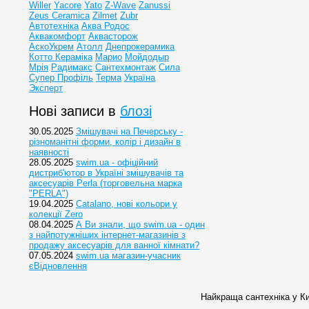
Willer
Yacore
Yato
Z-Wave
Zanussi
Zeus Ceramica
Zilmet
Zubr
Автотехніка
Аква Родос
Аквакомфорт
Аквасторож
АскоУкрем
Атолл
Днепрокерамика
Котто Кераміка
Марио
Мойдодыр
Мрія
Радимакс
Сантехмонтаж
Сила
Супер Профіль
Терма
Україна
Эксперт
Нові записи в
блозі
30.05.2025
Змішувачі на Печерську -
різноманітні форми, колір і дизайн в
наявності
28.05.2025
swim.ua - офіційний
дистриб'ютор в Україні змішувачів та
аксесуарів Perla (торговельна марка
"PERLA")
19.04.2025
Catalano, нові кольори у
колекції Zero
08.04.2025
А Ви знали, що swim.ua - один
з найпотужніших інтернет-магазинів з
продажу аксесуарів для ванної кімнати?
07.05.2024
swim.ua магазин-учасник
єВідновлення
Найкраща сантехніка у Ки