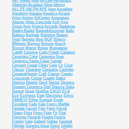
AeT
Agnes
Agro
Air-Line
Akvarodos
Albertoni
Alcaplast
Alina
Alkemi
ALL.PE
AM.PM
APE
Apro
Aquafilter
Aquaform
Aquapa
Aquatica
Arcana
Arino
Ariston
ArtCeram
Asignatura
Atlantic
Atlas Concorde
AUX
Axis
Group
Axor
Azteca
Azzardo
Badalona
Baden-Baden
Bagno&Associati
Ballu
Balteco
Barlinek
Bartoline
Beauty
Floor
Bemeta
Berg
BGP
Blanco
BMeters
Bonjour
Bonomi
Bosch
Bossini
Brenor
Brinex
Bugnatese
Caleffi
Cameya
Carlo Poletti
Catalano
Ceramika Color
Ceramika Gres
Ceramiсa Santa Claus
Cerrad
Cersanit
Cewal
Chigo
Cielo
Cir
Cisal
Classic
Cleanline
Cleopatra
Colombo
Cooper&Hunter
Craft
Cramer
Creativ
Crescendo
Cristal
Cuadro
Daiko
Damixa
Deante
Devit
Dexter
Disegno
Disegno Ceramica
Dorf
Drazice
Duka
Duravit
Dusel
DusRux
EAGO
ECA
Ece
Ecomess
Eger
Electrolux
Emco
EMMEVI
Ethno
Euroser
Evole
Excellent
Fado
Fala
Fancy Marble
Fangda
Favorit
Felo
Ferro
Ferroli
Fibaro
Fima
Finsa
Fiore
Fir
Firat
Flaminia
Flexitub
Fluidra
Formix
Franke
Gala
Geberit
Gebex
General
Fittings
Genesis Aqua
Gessi
Ghidini