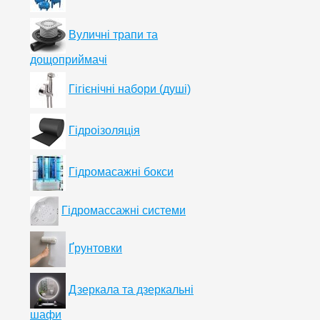
Вуличні трапи та
дощоприймачі
Гігієнічні набори (душі)
Гідроізоляція
Гідромасажні бокси
Гідромассажні системи
Ґрунтовки
Дзеркала та дзеркальні
шафи