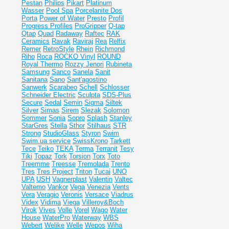
Pestan
Philips
Pikart
Platinum
Wasser
Pool Spa
Porcelanite Dos
Porta
Power of Water
Presto
Profil
Progress Profiles
ProGripper
Q-tap
Qtap
Quad
Radaway
Raftec
RAK
Ceramics
Ravak
Raviraj
Rea
Relfix
Remer
RetroStyle
Rhein
Richmond
Riho
Roca
ROCKO Vinyl
ROUND
Royal Thermo
Rozzy Jenori
Rubineta
Samsung
Sanco
Sanela
Sanit
Sanitana
Sano
Sant'agostino
Sanwerk
Scarabeo
Schell
Schlosser
Schneider Electric
Sculpta
SDS-Plus
Secure
Sedal
Semin
Sigma
Siltek
Silver
Simas
Sirem
Slezak
Solomon
Sommer
Sonia
Sopro
Splash
Stanley
StarGres
Stella
Sthor
Stilhaus
STR
Strong
StudioGlass
Styron
Swim
Swim.ua service
SwissKrono
Tarkett
Tece
Teiko
TEKA
Terma
Terranit
Tesy
Tiki
Topaz
Tork
Torsion
Torx
Toto
Treemme
Treesse
Tremolada
Trento
Tres
Tres Project
Triton
Tucai
UNO
UPA
USH
Vagnerplast
Valentin
Valtec
Valtemo
Vankor
Vega
Venezia
Vents
Vera
Veragio
Veronis
Versace
Viadrus
Videx
Vidima
Viega
Villeroy&Boch
Virok
Vives
Volle
Vorel
Wago
Water
House
WaterPro
Waterway
WBS
Webert
Welike
Welle
Wepos
Wiha