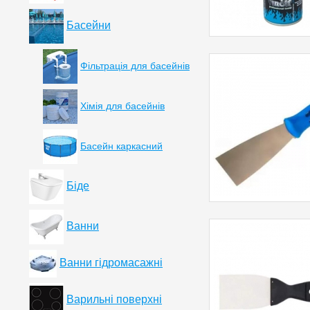
Басейни
Фільтрація для басейнів
Хімія для басейнів
Басейн каркасний
Біде
Ванни
Ванни гідромасажні
Варильні поверхні