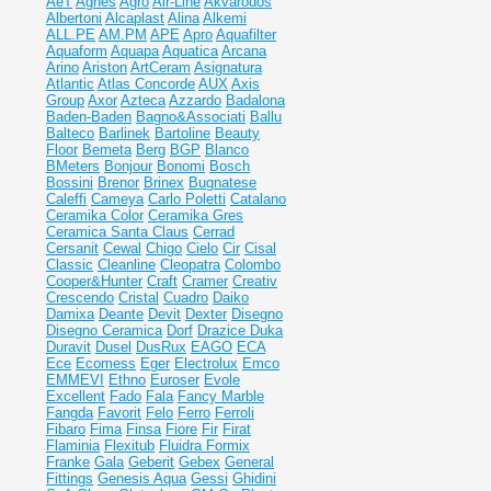
AeT
Agnes
Agro
Air-Line
Akvarodos
Albertoni
Alcaplast
Alina
Alkemi
ALL.PE
AM.PM
APE
Apro
Aquafilter
Aquaform
Aquapa
Aquatica
Arcana
Arino
Ariston
ArtCeram
Asignatura
Atlantic
Atlas Concorde
AUX
Axis
Group
Axor
Azteca
Azzardo
Badalona
Baden-Baden
Bagno&Associati
Ballu
Balteco
Barlinek
Bartoline
Beauty
Floor
Bemeta
Berg
BGP
Blanco
BMeters
Bonjour
Bonomi
Bosch
Bossini
Brenor
Brinex
Bugnatese
Caleffi
Cameya
Carlo Poletti
Catalano
Ceramika Color
Ceramika Gres
Ceramiсa Santa Claus
Cerrad
Cersanit
Cewal
Chigo
Cielo
Cir
Cisal
Classic
Cleanline
Cleopatra
Colombo
Cooper&Hunter
Craft
Cramer
Creativ
Crescendo
Cristal
Cuadro
Daiko
Damixa
Deante
Devit
Dexter
Disegno
Disegno Ceramica
Dorf
Drazice
Duka
Duravit
Dusel
DusRux
EAGO
ECA
Ece
Ecomess
Eger
Electrolux
Emco
EMMEVI
Ethno
Euroser
Evole
Excellent
Fado
Fala
Fancy Marble
Fangda
Favorit
Felo
Ferro
Ferroli
Fibaro
Fima
Finsa
Fiore
Fir
Firat
Flaminia
Flexitub
Fluidra
Formix
Franke
Gala
Geberit
Gebex
General
Fittings
Genesis Aqua
Gessi
Ghidini