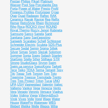
Pestan
Philips
Pikart
Platinum
Wasser
Pool Spa
Porcelanite Dos
Porta
Power of Water
Presto
Profil
Progress Profiles
ProGripper
Q-tap
Qtap
Quad
Radaway
Raftec
RAK
Ceramics
Ravak
Raviraj
Rea
Relfix
Remer
RetroStyle
Rhein
Richmond
Riho
Roca
ROCKO Vinyl
ROUND
Royal Thermo
Rozzy Jenori
Rubineta
Samsung
Sanco
Sanela
Sanit
Sanitana
Sano
Sant'agostino
Sanwerk
Scarabeo
Schell
Schlosser
Schneider Electric
Sculpta
SDS-Plus
Secure
Sedal
Semin
Sigma
Siltek
Silver
Simas
Sirem
Slezak
Solomon
Sommer
Sonia
Sopro
Splash
Stanley
StarGres
Stella
Sthor
Stilhaus
STR
Strong
StudioGlass
Styron
Swim
Swim.ua service
SwissKrono
Tarkett
Tece
Teiko
TEKA
Terma
Terranit
Tesy
Tiki
Topaz
Tork
Torsion
Torx
Toto
Treemme
Treesse
Tremolada
Trento
Tres
Tres Project
Triton
Tucai
UNO
UPA
USH
Vagnerplast
Valentin
Valtec
Valtemo
Vankor
Vega
Venezia
Vents
Vera
Veragio
Veronis
Versace
Viadrus
Videx
Vidima
Viega
Villeroy&Boch
Virok
Vives
Volle
Vorel
Wago
Water
House
WaterPro
Waterway
WBS
Webert
Welike
Welle
Wepos
Wiha