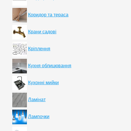
Коридор та тераса
Крани садові
Кріплення
Кухня облицювання
Кухонні мийки
Ламінат
Лампочки