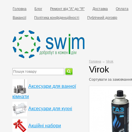
Головна
Блог
Ремонт від "А" до "Я"
Доставка
Оплата
Вакансії
Політика конфіденційності
Публічний договір
Головна
→
Virok
Virok
Сортувати за
замовчанн
Аксесуари для ванної
кімнати
Аксесуари для кухні
Акційні набори