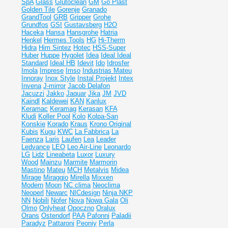
SpA
Glass
Glutoclean
GM
Go Plast
Golden Tile
Gorenje
Granado
GrandTool
GRB
Gripper
Grohe
Grundfos
GSI
Gustavsberg
H2O
Haceka
Hansa
Hansgrohe
Hatria
Henkel
Hermes Tools
HG
Hi-Therm
Hidra
Him Sintez
Hotec
HSS-Super
Huber
Huppe
Hygolet
Idea
Ideal
Ideal
Standard
Ideal НВ
Idevit
Ido
Idrosfer
Imola
Imprese
Imso
Industrias Mateu
Innoray
Inox Style
Instal Projekt
Intex
Invena
J-mirror
Jacob Delafon
Jacuzzi
Jakko
Jaquar
Jika
JM
JVD
Kaindl
Kaldewei
KAN
Kanlux
Keramac
Keramag
Kerasan
KFA
Kludi
Koller Pool
Kolo
Kolpa-San
Konskie
Korado
Kraus
Krono Original
Kubis
Kugu
KWC
La Fabbrica
La
Faenza
Laris
Laufen
Lea
Leader
Ledvance
LEO
Leo Air-Line
Leonardo
LG
Lidz
Lineabeta
Luxor
Luxury
Wood
Mainzu
Marmite
Marmorin
Mastino
Mateu
MCH
Metalvis
Midea
Mirage
Miraggio
Mirella
Mixxen
Modern
Moon
NC clima
Neoclima
Neoperl
Newarc
NICdesign
Ninja
NKP
NN
Nobili
Nofer
Nova
Nowa Gala
Oli
Olmo
Onlyheat
Opoczno
Oralux
Orans
Ostendorf
PAA
Pafonni
Paladii
Paradyz
Pattaroni
Peoniy
Perla