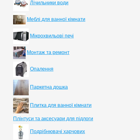
Лічильники води
Меблі для ванної кімнати
Мікрохвильові печі
Монтаж та ремонт
Опалення
Паркетна дошка
Плитка для ванної кімнати
Плінтуси та аксесуари для підлоги
Подрібнювачі харчових