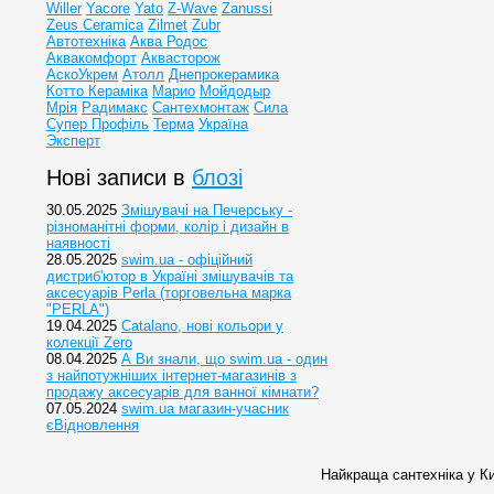
Willer
Yacore
Yato
Z-Wave
Zanussi
Zeus Ceramica
Zilmet
Zubr
Автотехніка
Аква Родос
Аквакомфорт
Аквасторож
АскоУкрем
Атолл
Днепрокерамика
Котто Кераміка
Марио
Мойдодыр
Мрія
Радимакс
Сантехмонтаж
Сила
Супер Профіль
Терма
Україна
Эксперт
Нові записи в
блозі
30.05.2025
Змішувачі на Печерську -
різноманітні форми, колір і дизайн в
наявності
28.05.2025
swim.ua - офіційний
дистриб'ютор в Україні змішувачів та
аксесуарів Perla (торговельна марка
"PERLA")
19.04.2025
Catalano, нові кольори у
колекції Zero
08.04.2025
А Ви знали, що swim.ua - один
з найпотужніших інтернет-магазинів з
продажу аксесуарів для ванної кімнати?
07.05.2024
swim.ua магазин-учасник
єВідновлення
Найкраща сантехніка у Ки