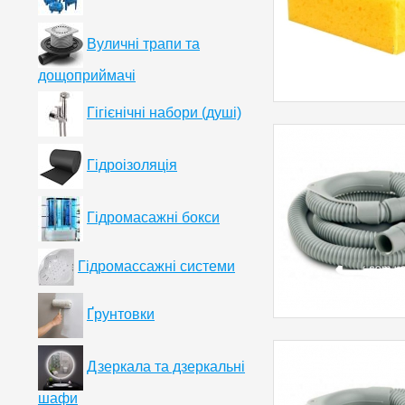
Вуличні трапи та
дощоприймачі
Гігієнічні набори (душі)
Гідроізоляція
Гідромасажні бокси
Гідромассажні системи
Ґрунтовки
Дзеркала та дзеркальні
шафи