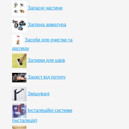
Запасні частини
Запірна арматура
Засоби для очистки та
догляду
Затирки для швів
Захист від потопу
Змішувачі
Інсталяційні системи
(інсталяція)