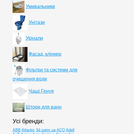
Умивальники
Унітази
Урінали
Фасад, клінкер
Фільтри та системи для
очищення води
Чаші Генуя
Штори для ванн
Усі бренди:
ABB
Atlantis
3d.swim.ua
ACO
Adell