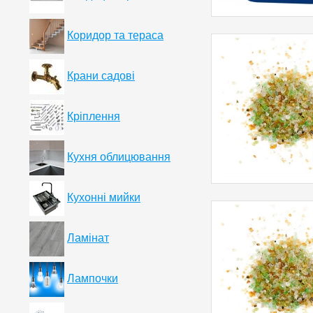
Коридор та тераса
Крани садові
Кріплення
Кухня облицювання
Кухонні мийки
Ламінат
Лампочки