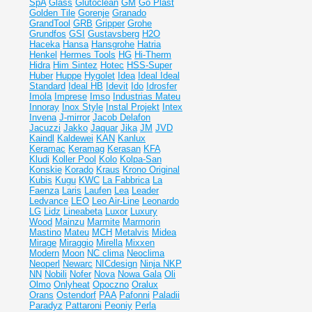
SpA
Glass
Glutoclean
GM
Go Plast
Golden Tile
Gorenje
Granado
GrandTool
GRB
Gripper
Grohe
Grundfos
GSI
Gustavsberg
H2O
Haceka
Hansa
Hansgrohe
Hatria
Henkel
Hermes Tools
HG
Hi-Therm
Hidra
Him Sintez
Hotec
HSS-Super
Huber
Huppe
Hygolet
Idea
Ideal
Ideal
Standard
Ideal НВ
Idevit
Ido
Idrosfer
Imola
Imprese
Imso
Industrias Mateu
Innoray
Inox Style
Instal Projekt
Intex
Invena
J-mirror
Jacob Delafon
Jacuzzi
Jakko
Jaquar
Jika
JM
JVD
Kaindl
Kaldewei
KAN
Kanlux
Keramac
Keramag
Kerasan
KFA
Kludi
Koller Pool
Kolo
Kolpa-San
Konskie
Korado
Kraus
Krono Original
Kubis
Kugu
KWC
La Fabbrica
La
Faenza
Laris
Laufen
Lea
Leader
Ledvance
LEO
Leo Air-Line
Leonardo
LG
Lidz
Lineabeta
Luxor
Luxury
Wood
Mainzu
Marmite
Marmorin
Mastino
Mateu
MCH
Metalvis
Midea
Mirage
Miraggio
Mirella
Mixxen
Modern
Moon
NC clima
Neoclima
Neoperl
Newarc
NICdesign
Ninja
NKP
NN
Nobili
Nofer
Nova
Nowa Gala
Oli
Olmo
Onlyheat
Opoczno
Oralux
Orans
Ostendorf
PAA
Pafonni
Paladii
Paradyz
Pattaroni
Peoniy
Perla