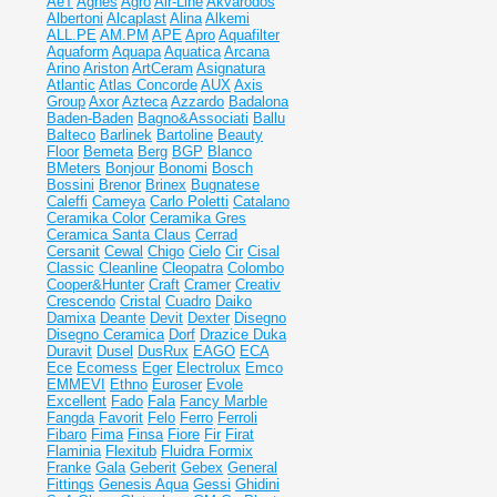
AeT
Agnes
Agro
Air-Line
Akvarodos
Albertoni
Alcaplast
Alina
Alkemi
ALL.PE
AM.PM
APE
Apro
Aquafilter
Aquaform
Aquapa
Aquatica
Arcana
Arino
Ariston
ArtCeram
Asignatura
Atlantic
Atlas Concorde
AUX
Axis
Group
Axor
Azteca
Azzardo
Badalona
Baden-Baden
Bagno&Associati
Ballu
Balteco
Barlinek
Bartoline
Beauty
Floor
Bemeta
Berg
BGP
Blanco
BMeters
Bonjour
Bonomi
Bosch
Bossini
Brenor
Brinex
Bugnatese
Caleffi
Cameya
Carlo Poletti
Catalano
Ceramika Color
Ceramika Gres
Ceramiсa Santa Claus
Cerrad
Cersanit
Cewal
Chigo
Cielo
Cir
Cisal
Classic
Cleanline
Cleopatra
Colombo
Cooper&Hunter
Craft
Cramer
Creativ
Crescendo
Cristal
Cuadro
Daiko
Damixa
Deante
Devit
Dexter
Disegno
Disegno Ceramica
Dorf
Drazice
Duka
Duravit
Dusel
DusRux
EAGO
ECA
Ece
Ecomess
Eger
Electrolux
Emco
EMMEVI
Ethno
Euroser
Evole
Excellent
Fado
Fala
Fancy Marble
Fangda
Favorit
Felo
Ferro
Ferroli
Fibaro
Fima
Finsa
Fiore
Fir
Firat
Flaminia
Flexitub
Fluidra
Formix
Franke
Gala
Geberit
Gebex
General
Fittings
Genesis Aqua
Gessi
Ghidini