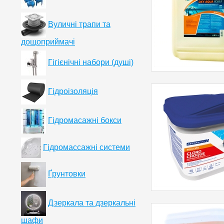
Вуличні трапи та
дощоприймачі
Гігієнічні набори (душі)
Гідроізоляція
Гідромасажні бокси
Гідромассажні системи
Ґрунтовки
Дзеркала та дзеркальні
шафи