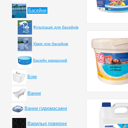
Басейни
Фільтрація для басейнів
Хімія для басейнів
Басейн каркасний
Біде
Ванни
Ванни гідромасажні
Варильні поверхні