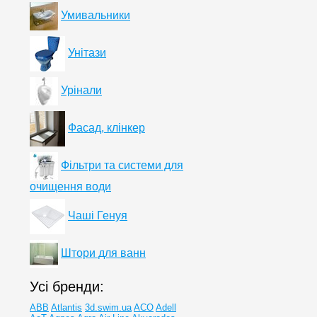
Умивальники
Унітази
Урінали
Фасад, клінкер
Фільтри та системи для
очищення води
Чаші Генуя
Штори для ванн
Усі бренди:
ABB
Atlantis
3d.swim.ua
ACO
Adell