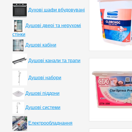
Духові шафи вбудовувані
Душові двері та нерухомі
стінки
Душові кабіни
Душові канали та трапи
Душові набори
Душові піддони
Душові системи
Електрообладнання