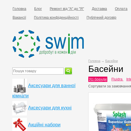
Головна
Блог
Ремонт від "А" до "Я"
Доставка
Оплата
Вакансії
Політика конфіденційності
Публічний договір
Головна
→
Басейни
Басейни
Усі бренди
Fluidra
Int
Аксесуари для ванної
Сортувати за
замовчанн
кімнати
Аксесуари для кухні
Акційні набори