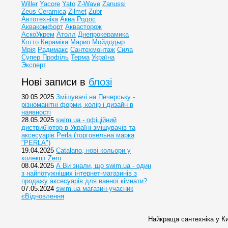
Willer
Yacore
Yato
Z-Wave
Zanussi
Zeus Ceramica
Zilmet
Zubr
Автотехніка
Аква Родос
Аквакомфорт
Аквасторож
АскоУкрем
Атолл
Днепрокерамика
Котто Кераміка
Марио
Мойдодыр
Мрія
Радимакс
Сантехмонтаж
Сила
Супер Профіль
Терма
Україна
Эксперт
Нові записи в
блозі
30.05.2025
Змішувачі на Печерську -
різноманітні форми, колір і дизайн в
наявності
28.05.2025
swim.ua - офіційний
дистриб'ютор в Україні змішувачів та
аксесуарів Perla (торговельна марка
"PERLA")
19.04.2025
Catalano, нові кольори у
колекції Zero
08.04.2025
А Ви знали, що swim.ua - один
з найпотужніших інтернет-магазинів з
продажу аксесуарів для ванної кімнати?
07.05.2024
swim.ua магазин-учасник
єВідновлення
Найкраща сантехніка у Ки