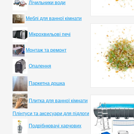
Лічильники води
Меблі для ванної кімнати
Мікрохвильові печі
Монтаж та ремонт
Опалення
Паркетна дошка
Плитка для ванної кімнати
Плінтуси та аксесуари для підлоги
Подрібнювачі харчових