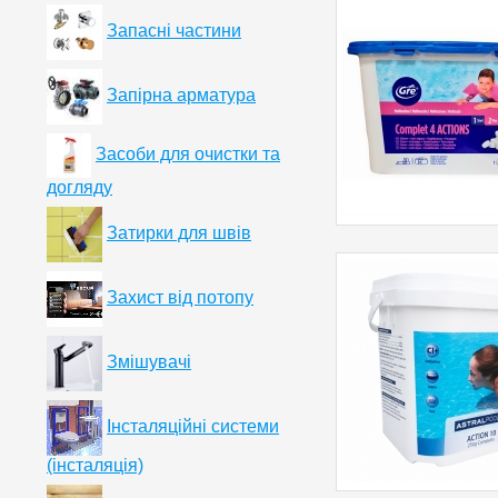
Запасні частини
Запірна арматура
Засоби для очистки та
догляду
Затирки для швів
Захист від потопу
Змішувачі
Інсталяційні системи
(інсталяція)