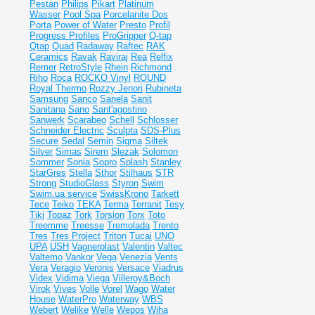
Pestan
Philips
Pikart
Platinum
Wasser
Pool Spa
Porcelanite Dos
Porta
Power of Water
Presto
Profil
Progress Profiles
ProGripper
Q-tap
Qtap
Quad
Radaway
Raftec
RAK
Ceramics
Ravak
Raviraj
Rea
Relfix
Remer
RetroStyle
Rhein
Richmond
Riho
Roca
ROCKO Vinyl
ROUND
Royal Thermo
Rozzy Jenori
Rubineta
Samsung
Sanco
Sanela
Sanit
Sanitana
Sano
Sant'agostino
Sanwerk
Scarabeo
Schell
Schlosser
Schneider Electric
Sculpta
SDS-Plus
Secure
Sedal
Semin
Sigma
Siltek
Silver
Simas
Sirem
Slezak
Solomon
Sommer
Sonia
Sopro
Splash
Stanley
StarGres
Stella
Sthor
Stilhaus
STR
Strong
StudioGlass
Styron
Swim
Swim.ua service
SwissKrono
Tarkett
Tece
Teiko
TEKA
Terma
Terranit
Tesy
Tiki
Topaz
Tork
Torsion
Torx
Toto
Treemme
Treesse
Tremolada
Trento
Tres
Tres Project
Triton
Tucai
UNO
UPA
USH
Vagnerplast
Valentin
Valtec
Valtemo
Vankor
Vega
Venezia
Vents
Vera
Veragio
Veronis
Versace
Viadrus
Videx
Vidima
Viega
Villeroy&Boch
Virok
Vives
Volle
Vorel
Wago
Water
House
WaterPro
Waterway
WBS
Webert
Welike
Welle
Wepos
Wiha