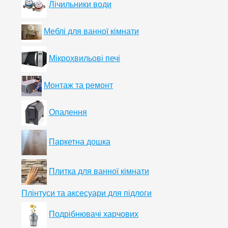
Лічильники води
Меблі для ванної кімнати
Мікрохвильові печі
Монтаж та ремонт
Опалення
Паркетна дошка
Плитка для ванної кімнати
Плінтуси та аксесуари для підлоги
Подрібнювачі харчових