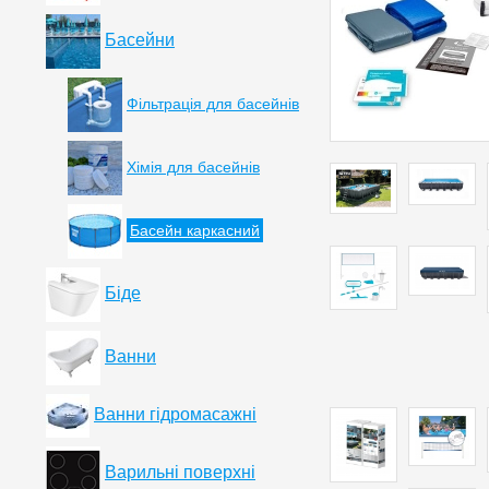
Басейни
Фільтрація для басейнів
Хімія для басейнів
Басейн каркасний
Біде
Ванни
Ванни гідромасажні
Варильні поверхні