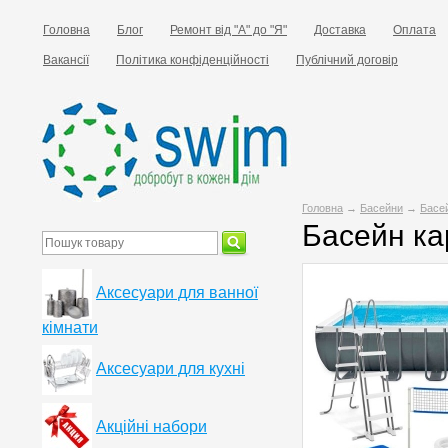
Головна
Блог
Ремонт від "А" до "Я"
Доставка
Оплата
Вакансії
Політика конфіденційності
Публічний договір
Головна
→
Басейни
→
Басе
Басейн ка
Аксесуари для ванної
кімнати
Аксесуари для кухні
Акційні набори