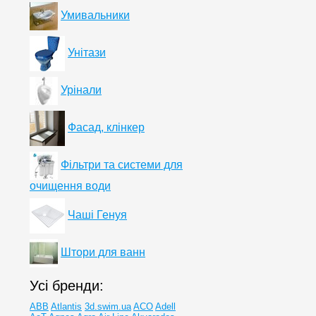
Умивальники
Унітази
Урінали
Фасад, клінкер
Фільтри та системи для
очищення води
Чаші Генуя
Штори для ванн
Усі бренди:
ABB
Atlantis
3d.swim.ua
ACO
Adell