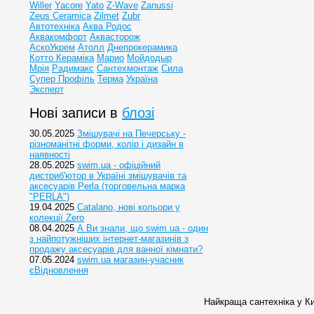
Willer
Yacore
Yato
Z-Wave
Zanussi
Zeus Ceramica
Zilmet
Zubr
Автотехніка
Аква Родос
Аквакомфорт
Аквасторож
АскоУкрем
Атолл
Днепрокерамика
Котто Кераміка
Марио
Мойдодыр
Мрія
Радимакс
Сантехмонтаж
Сила
Супер Профіль
Терма
Україна
Эксперт
Нові записи в
блозі
30.05.2025
Змішувачі на Печерську -
різноманітні форми, колір і дизайн в
наявності
28.05.2025
swim.ua - офіційний
дистриб'ютор в Україні змішувачів та
аксесуарів Perla (торговельна марка
"PERLA")
19.04.2025
Catalano, нові кольори у
колекції Zero
08.04.2025
А Ви знали, що swim.ua - один
з найпотужніших інтернет-магазинів з
продажу аксесуарів для ванної кімнати?
07.05.2024
swim.ua магазин-учасник
єВідновлення
Найкраща сантехніка у Ки