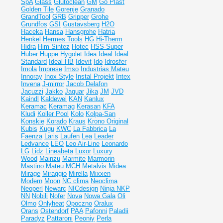
SpA
Glass
Glutoclean
GM
Go Plast
Golden Tile
Gorenje
Granado
GrandTool
GRB
Gripper
Grohe
Grundfos
GSI
Gustavsberg
H2O
Haceka
Hansa
Hansgrohe
Hatria
Henkel
Hermes Tools
HG
Hi-Therm
Hidra
Him Sintez
Hotec
HSS-Super
Huber
Huppe
Hygolet
Idea
Ideal
Ideal
Standard
Ideal НВ
Idevit
Ido
Idrosfer
Imola
Imprese
Imso
Industrias Mateu
Innoray
Inox Style
Instal Projekt
Intex
Invena
J-mirror
Jacob Delafon
Jacuzzi
Jakko
Jaquar
Jika
JM
JVD
Kaindl
Kaldewei
KAN
Kanlux
Keramac
Keramag
Kerasan
KFA
Kludi
Koller Pool
Kolo
Kolpa-San
Konskie
Korado
Kraus
Krono Original
Kubis
Kugu
KWC
La Fabbrica
La
Faenza
Laris
Laufen
Lea
Leader
Ledvance
LEO
Leo Air-Line
Leonardo
LG
Lidz
Lineabeta
Luxor
Luxury
Wood
Mainzu
Marmite
Marmorin
Mastino
Mateu
MCH
Metalvis
Midea
Mirage
Miraggio
Mirella
Mixxen
Modern
Moon
NC clima
Neoclima
Neoperl
Newarc
NICdesign
Ninja
NKP
NN
Nobili
Nofer
Nova
Nowa Gala
Oli
Olmo
Onlyheat
Opoczno
Oralux
Orans
Ostendorf
PAA
Pafonni
Paladii
Paradyz
Pattaroni
Peoniy
Perla