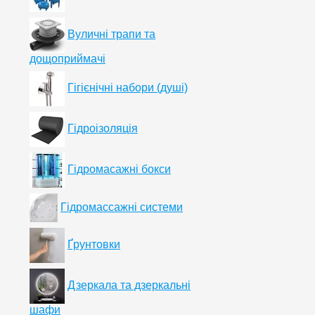
Вуличні трапи та
дощоприймачі
Гігієнічні набори (душі)
Гідроізоляція
Гідромасажні бокси
Гідромассажні системи
Ґрунтовки
Дзеркала та дзеркальні
шафи