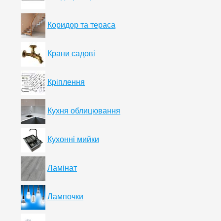
Коридор та тераса
Крани садові
Кріплення
Кухня облицювання
Кухонні мийки
Ламінат
Лампочки