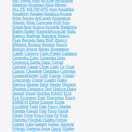
AeT
Agnes
Agro
Air-Line
Akvarodos
Albertoni
Alcaplast
Alina
Alkemi
ALL.PE
AM.PM
APE
Apro
Aquafilter
Aquaform
Aquapa
Aquatica
Arcana
Arino
Ariston
ArtCeram
Asignatura
Atlantic
Atlas Concorde
AUX
Axis
Group
Axor
Azteca
Azzardo
Badalona
Baden-Baden
Bagno&Associati
Ballu
Balteco
Barlinek
Bartoline
Beauty
Floor
Bemeta
Berg
BGP
Blanco
BMeters
Bonjour
Bonomi
Bosch
Bossini
Brenor
Brinex
Bugnatese
Caleffi
Cameya
Carlo Poletti
Catalano
Ceramika Color
Ceramika Gres
Ceramiсa Santa Claus
Cerrad
Cersanit
Cewal
Chigo
Cielo
Cir
Cisal
Classic
Cleanline
Cleopatra
Colombo
Cooper&Hunter
Craft
Cramer
Creativ
Crescendo
Cristal
Cuadro
Daiko
Damixa
Deante
Devit
Dexter
Disegno
Disegno Ceramica
Dorf
Drazice
Duka
Duravit
Dusel
DusRux
EAGO
ECA
Ece
Ecomess
Eger
Electrolux
Emco
EMMEVI
Ethno
Euroser
Evole
Excellent
Fado
Fala
Fancy Marble
Fangda
Favorit
Felo
Ferro
Ferroli
Fibaro
Fima
Finsa
Fiore
Fir
Firat
Flaminia
Flexitub
Fluidra
Formix
Franke
Gala
Geberit
Gebex
General
Fittings
Genesis Aqua
Gessi
Ghidini