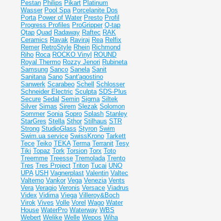
Pestan
Philips
Pikart
Platinum
Wasser
Pool Spa
Porcelanite Dos
Porta
Power of Water
Presto
Profil
Progress Profiles
ProGripper
Q-tap
Qtap
Quad
Radaway
Raftec
RAK
Ceramics
Ravak
Raviraj
Rea
Relfix
Remer
RetroStyle
Rhein
Richmond
Riho
Roca
ROCKO Vinyl
ROUND
Royal Thermo
Rozzy Jenori
Rubineta
Samsung
Sanco
Sanela
Sanit
Sanitana
Sano
Sant'agostino
Sanwerk
Scarabeo
Schell
Schlosser
Schneider Electric
Sculpta
SDS-Plus
Secure
Sedal
Semin
Sigma
Siltek
Silver
Simas
Sirem
Slezak
Solomon
Sommer
Sonia
Sopro
Splash
Stanley
StarGres
Stella
Sthor
Stilhaus
STR
Strong
StudioGlass
Styron
Swim
Swim.ua service
SwissKrono
Tarkett
Tece
Teiko
TEKA
Terma
Terranit
Tesy
Tiki
Topaz
Tork
Torsion
Torx
Toto
Treemme
Treesse
Tremolada
Trento
Tres
Tres Project
Triton
Tucai
UNO
UPA
USH
Vagnerplast
Valentin
Valtec
Valtemo
Vankor
Vega
Venezia
Vents
Vera
Veragio
Veronis
Versace
Viadrus
Videx
Vidima
Viega
Villeroy&Boch
Virok
Vives
Volle
Vorel
Wago
Water
House
WaterPro
Waterway
WBS
Webert
Welike
Welle
Wepos
Wiha