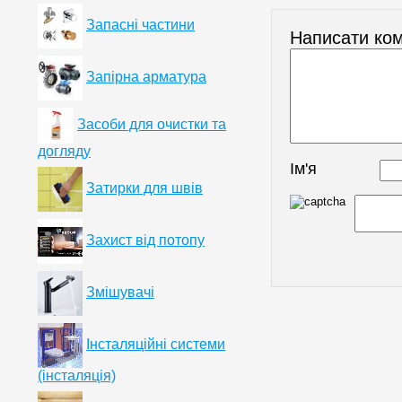
Запасні частини
Написати ко
Запірна арматура
Засоби для очистки та
догляду
Ім'я
Затирки для швів
Захист від потопу
Змішувачі
Інсталяційні системи
(інсталяція)