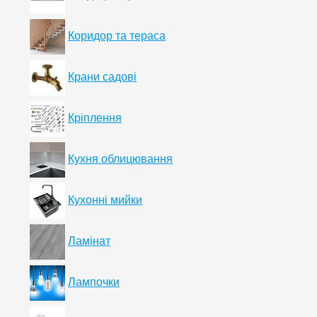
Коридор та тераса
Крани садові
Кріплення
Кухня облицювання
Кухонні мийки
Ламінат
Лампочки