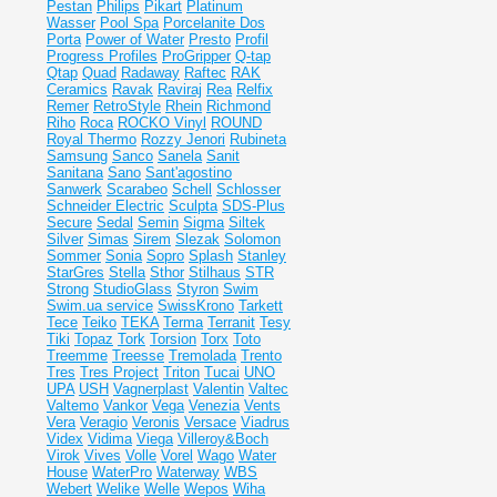
Pestan
Philips
Pikart
Platinum
Wasser
Pool Spa
Porcelanite Dos
Porta
Power of Water
Presto
Profil
Progress Profiles
ProGripper
Q-tap
Qtap
Quad
Radaway
Raftec
RAK
Ceramics
Ravak
Raviraj
Rea
Relfix
Remer
RetroStyle
Rhein
Richmond
Riho
Roca
ROCKO Vinyl
ROUND
Royal Thermo
Rozzy Jenori
Rubineta
Samsung
Sanco
Sanela
Sanit
Sanitana
Sano
Sant'agostino
Sanwerk
Scarabeo
Schell
Schlosser
Schneider Electric
Sculpta
SDS-Plus
Secure
Sedal
Semin
Sigma
Siltek
Silver
Simas
Sirem
Slezak
Solomon
Sommer
Sonia
Sopro
Splash
Stanley
StarGres
Stella
Sthor
Stilhaus
STR
Strong
StudioGlass
Styron
Swim
Swim.ua service
SwissKrono
Tarkett
Tece
Teiko
TEKA
Terma
Terranit
Tesy
Tiki
Topaz
Tork
Torsion
Torx
Toto
Treemme
Treesse
Tremolada
Trento
Tres
Tres Project
Triton
Tucai
UNO
UPA
USH
Vagnerplast
Valentin
Valtec
Valtemo
Vankor
Vega
Venezia
Vents
Vera
Veragio
Veronis
Versace
Viadrus
Videx
Vidima
Viega
Villeroy&Boch
Virok
Vives
Volle
Vorel
Wago
Water
House
WaterPro
Waterway
WBS
Webert
Welike
Welle
Wepos
Wiha