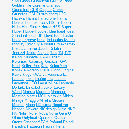
SpA
Glass
Glutoclean
GM
Go Plast
Golden Tile
Gorenje
Granado
GrandTool
GRB
Gripper
Grohe
Grundfos
GSI
Gustavsberg
H2O
Haceka
Hansa
Hansgrohe
Hatria
Henkel
Hermes Tools
HG
Hi-Therm
Hidra
Him Sintez
Hotec
HSS-Super
Huber
Huppe
Hygolet
Idea
Ideal
Ideal
Standard
Ideal НВ
Idevit
Ido
Idrosfer
Imola
Imprese
Imso
Industrias Mateu
Innoray
Inox Style
Instal Projekt
Intex
Invena
J-mirror
Jacob Delafon
Jacuzzi
Jakko
Jaquar
Jika
JM
JVD
Kaindl
Kaldewei
KAN
Kanlux
Keramac
Keramag
Kerasan
KFA
Kludi
Koller Pool
Kolo
Kolpa-San
Konskie
Korado
Kraus
Krono Original
Kubis
Kugu
KWC
La Fabbrica
La
Faenza
Laris
Laufen
Lea
Leader
Ledvance
LEO
Leo Air-Line
Leonardo
LG
Lidz
Lineabeta
Luxor
Luxury
Wood
Mainzu
Marmite
Marmorin
Mastino
Mateu
MCH
Metalvis
Midea
Mirage
Miraggio
Mirella
Mixxen
Modern
Moon
NC clima
Neoclima
Neoperl
Newarc
NICdesign
Ninja
NKP
NN
Nobili
Nofer
Nova
Nowa Gala
Oli
Olmo
Onlyheat
Opoczno
Oralux
Orans
Ostendorf
PAA
Pafonni
Paladii
Paradyz
Pattaroni
Peoniy
Perla