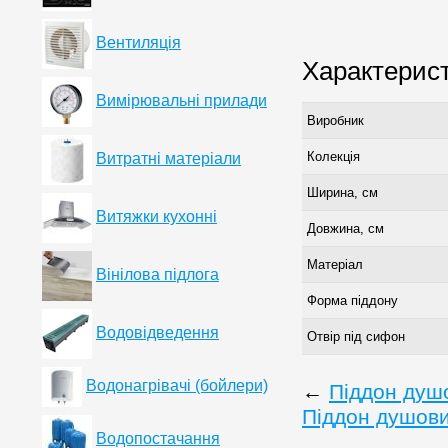
Вентиляція
Характерис
Вимірювальні прилади
Виробник
Колекція
Витратні матеріали
Ширина, см
Витяжки кухонні
Довжина, см
Матеріал
Вінілова підлога
Форма піддону
Водовідведення
Отвір під сифон
Водонагрівачі (бойлери)
←
Піддон душ
Піддон душови
Водопостачання