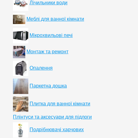
Лічильники води
Меблі для ванної кімнати
Мікрохвильові печі
Монтаж та ремонт
Опалення
Паркетна дошка
Плитка для ванної кімнати
Плінтуси та аксесуари для підлоги
Подрібнювачі харчових