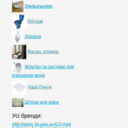
Умивальники
Унітази
Урінали
Фасад, клінкер
Фільтри та системи для
очищення води
Чаші Генуя
Штори для ванн
Усі бренди:
ABB
Atlantis
3d.swim.ua
ACO
Adell