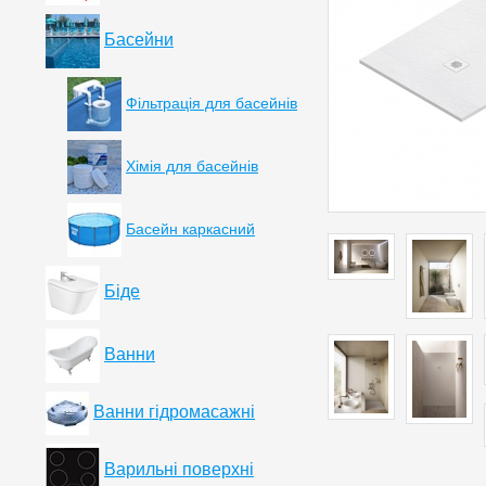
Басейни
Фільтрація для басейнів
Хімія для басейнів
Басейн каркасний
Біде
Ванни
Ванни гідромасажні
Варильні поверхні