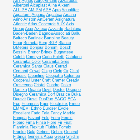
AeT
Agnes
Agro
Air-Line
Akvarodos
Albertoni
Alcaplast
Alina
Alkemi
ALL.PE
AM.PM
APE
Apro
Aquafilter
Aquaform
Aquapa
Aquatica
Arcana
Arino
Ariston
ArtCeram
Asignatura
Atlantic
Atlas Concorde
AUX
Axis
Group
Axor
Azteca
Azzardo
Badalona
Baden-Baden
Bagno&Associati
Ballu
Balteco
Barlinek
Bartoline
Beauty
Floor
Bemeta
Berg
BGP
Blanco
BMeters
Bonjour
Bonomi
Bosch
Bossini
Brenor
Brinex
Bugnatese
Caleffi
Cameya
Carlo Poletti
Catalano
Ceramika Color
Ceramika Gres
Ceramiсa Santa Claus
Cerrad
Cersanit
Cewal
Chigo
Cielo
Cir
Cisal
Classic
Cleanline
Cleopatra
Colombo
Cooper&Hunter
Craft
Cramer
Creativ
Crescendo
Cristal
Cuadro
Daiko
Damixa
Deante
Devit
Dexter
Disegno
Disegno Ceramica
Dorf
Drazice
Duka
Duravit
Dusel
DusRux
EAGO
ECA
Ece
Ecomess
Eger
Electrolux
Emco
EMMEVI
Ethno
Euroser
Evole
Excellent
Fado
Fala
Fancy Marble
Fangda
Favorit
Felo
Ferro
Ferroli
Fibaro
Fima
Finsa
Fiore
Fir
Firat
Flaminia
Flexitub
Fluidra
Formix
Franke
Gala
Geberit
Gebex
General
Fittings
Genesis Aqua
Gessi
Ghidini