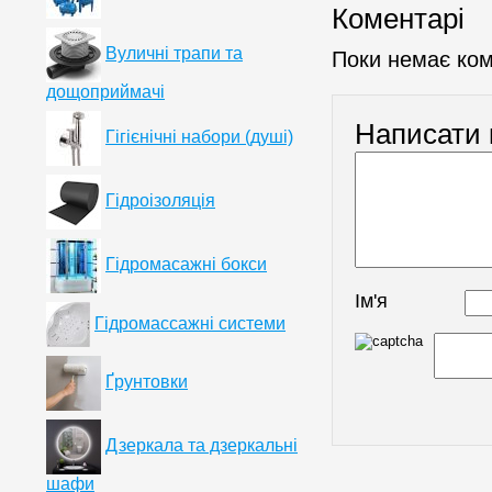
Коментарі
Вуличні трапи та
Поки немає ком
дощоприймачі
Написати 
Гігієнічні набори (душі)
Гідроізоляція
Гідромасажні бокси
Ім'я
Гідромассажні системи
Ґрунтовки
Дзеркала та дзеркальні
шафи