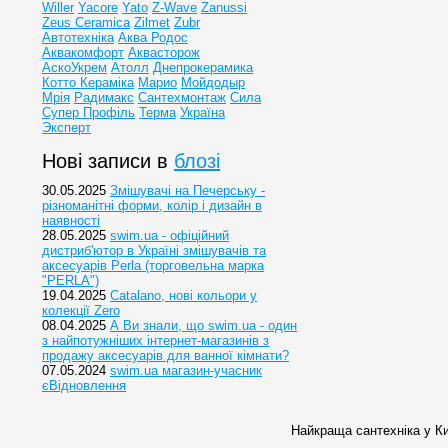
Willer
Yacore
Yato
Z-Wave
Zanussi
Zeus Ceramica
Zilmet
Zubr
Автотехніка
Аква Родос
Аквакомфорт
Аквасторож
АскоУкрем
Атолл
Днепрокерамика
Котто Кераміка
Марио
Мойдодыр
Мрія
Радимакс
Сантехмонтаж
Сила
Супер Профіль
Терма
Україна
Эксперт
Нові записи в
блозі
30.05.2025
Змішувачі на Печерську -
різноманітні форми, колір і дизайн в
наявності
28.05.2025
swim.ua - офіційний
дистриб'ютор в Україні змішувачів та
аксесуарів Perla (торговельна марка
"PERLA")
19.04.2025
Catalano, нові кольори у
колекції Zero
08.04.2025
А Ви знали, що swim.ua - один
з найпотужніших інтернет-магазинів з
продажу аксесуарів для ванної кімнати?
07.05.2024
swim.ua магазин-учасник
єВідновлення
Найкраща сантехніка у Ки