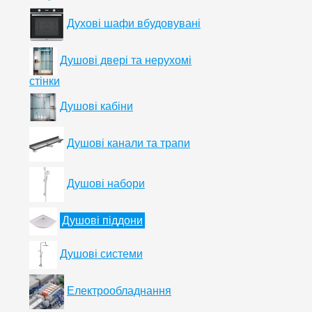
Духові шафи вбудовувані
Душові двері та нерухомі
стінки
Душові кабіни
Душові канали та трапи
Душові набори
Душові піддони
Душові системи
Електрообладнання