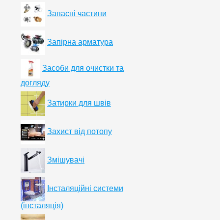
Запасні частини
Запірна арматура
Засоби для очистки та
догляду
Затирки для швів
Захист від потопу
Змішувачі
Інсталяційні системи
(інсталяція)