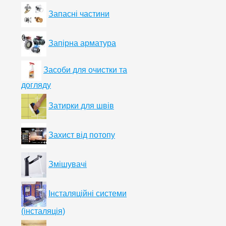
Запасні частини
Запірна арматура
Засоби для очистки та
догляду
Затирки для швів
Захист від потопу
Змішувачі
Інсталяційні системи
(інсталяція)