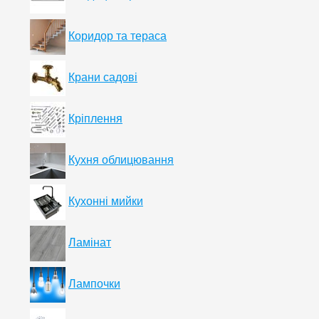
Коридор та тераса
Крани садові
Кріплення
Кухня облицювання
Кухонні мийки
Ламінат
Лампочки