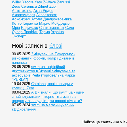
Willer
Yacore
Yato
Z-Wave
Zanussi
Zeus Ceramica
Zilmet
Zubr
Автотехніка
Аква Родос
Аквакомфорт
Аквасторож
АскоУкрем
Атолл
Днепрокерамика
Котто Кераміка
Марио
Мойдодыр
Мрія
Радимакс
Сантехмонтаж
Сила
Супер Профіль
Терма
Україна
Эксперт
Нові записи в
блозі
30.05.2025
Змішувачі на Печерську -
різноманітні форми, колір і дизайн в
наявності
28.05.2025
swim.ua - офіційний
дистриб'ютор в Україні змішувачів та
аксесуарів Perla (торговельна марка
"PERLA")
19.04.2025
Catalano, нові кольори у
колекції Zero
08.04.2025
А Ви знали, що swim.ua - один
з найпотужніших інтернет-магазинів з
продажу аксесуарів для ванної кімнати?
07.05.2024
swim.ua магазин-учасник
єВідновлення
Найкраща сантехніка у Ки