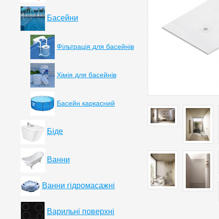
Басейни
Фільтрація для басейнів
Хімія для басейнів
Басейн каркасний
Біде
Ванни
Ванни гідромасажні
Варильні поверхні