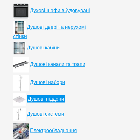
Духові шафи вбудовувані
Душові двері та нерухомі
стінки
Душові кабіни
Душові канали та трапи
Душові набори
Душові піддони
Душові системи
Електрообладнання