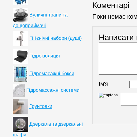
Коментарі
Вуличні трапи та
Поки немає ком
дощоприймачі
Написати 
Гігієнічні набори (душі)
Гідроізоляція
Гідромасажні бокси
Ім'я
Гідромассажні системи
Ґрунтовки
Дзеркала та дзеркальні
шафи