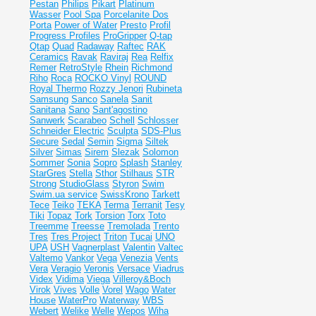
Pestan
Philips
Pikart
Platinum
Wasser
Pool Spa
Porcelanite Dos
Porta
Power of Water
Presto
Profil
Progress Profiles
ProGripper
Q-tap
Qtap
Quad
Radaway
Raftec
RAK
Ceramics
Ravak
Raviraj
Rea
Relfix
Remer
RetroStyle
Rhein
Richmond
Riho
Roca
ROCKO Vinyl
ROUND
Royal Thermo
Rozzy Jenori
Rubineta
Samsung
Sanco
Sanela
Sanit
Sanitana
Sano
Sant'agostino
Sanwerk
Scarabeo
Schell
Schlosser
Schneider Electric
Sculpta
SDS-Plus
Secure
Sedal
Semin
Sigma
Siltek
Silver
Simas
Sirem
Slezak
Solomon
Sommer
Sonia
Sopro
Splash
Stanley
StarGres
Stella
Sthor
Stilhaus
STR
Strong
StudioGlass
Styron
Swim
Swim.ua service
SwissKrono
Tarkett
Tece
Teiko
TEKA
Terma
Terranit
Tesy
Tiki
Topaz
Tork
Torsion
Torx
Toto
Treemme
Treesse
Tremolada
Trento
Tres
Tres Project
Triton
Tucai
UNO
UPA
USH
Vagnerplast
Valentin
Valtec
Valtemo
Vankor
Vega
Venezia
Vents
Vera
Veragio
Veronis
Versace
Viadrus
Videx
Vidima
Viega
Villeroy&Boch
Virok
Vives
Volle
Vorel
Wago
Water
House
WaterPro
Waterway
WBS
Webert
Welike
Welle
Wepos
Wiha