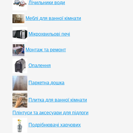
Лічильники води
Меблі для ванної кімнати
Мікрохвильові печі
Монтаж та ремонт
Опалення
Паркетна дошка
Плитка для ванної кімнати
Плінтуси та аксесуари для підлоги
Подрібнювачі харчових