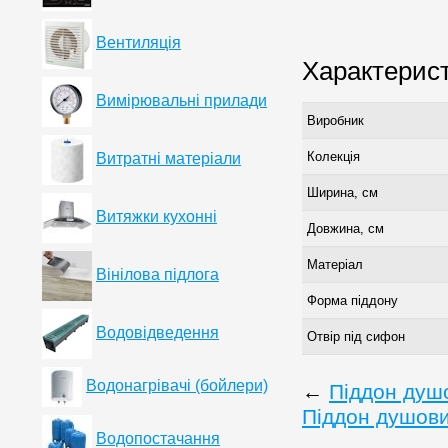
Вентиляція
Характерис
Вимірювальні прилади
Виробник
Колекція
Витратні матеріали
Ширина, см
Витяжки кухонні
Довжина, см
Матеріал
Вінілова підлога
Форма піддону
Водовідведення
Отвір під сифон
Водонагрівачі (бойлери)
←
Піддон душ
Піддон душови
Водопостачання