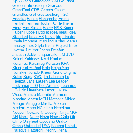
SpA
Glass
Glutoclean
GM
Go Plast
Golden Tile
Gorenje
Granado
GrandTool
GRB
Gripper
Grohe
Grundfos
GSI
Gustavsberg
H2O
Haceka
Hansa
Hansgrohe
Hatria
Henkel
Hermes Tools
HG
Hi-Therm
Hidra
Him Sintez
Hotec
HSS-Super
Huber
Huppe
Hygolet
Idea
Ideal
Ideal
Standard
Ideal НВ
Idevit
Ido
Idrosfer
Imola
Imprese
Imso
Industrias Mateu
Innoray
Inox Style
Instal Projekt
Intex
Invena
J-mirror
Jacob Delafon
Jacuzzi
Jakko
Jaquar
Jika
JM
JVD
Kaindl
Kaldewei
KAN
Kanlux
Keramac
Keramag
Kerasan
KFA
Kludi
Koller Pool
Kolo
Kolpa-San
Konskie
Korado
Kraus
Krono Original
Kubis
Kugu
KWC
La Fabbrica
La
Faenza
Laris
Laufen
Lea
Leader
Ledvance
LEO
Leo Air-Line
Leonardo
LG
Lidz
Lineabeta
Luxor
Luxury
Wood
Mainzu
Marmite
Marmorin
Mastino
Mateu
MCH
Metalvis
Midea
Mirage
Miraggio
Mirella
Mixxen
Modern
Moon
NC clima
Neoclima
Neoperl
Newarc
NICdesign
Ninja
NKP
NN
Nobili
Nofer
Nova
Nowa Gala
Oli
Olmo
Onlyheat
Opoczno
Oralux
Orans
Ostendorf
PAA
Pafonni
Paladii
Paradyz
Pattaroni
Peoniy
Perla