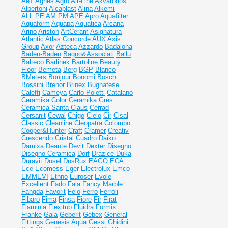
AeT
Agnes
Agro
Air-Line
Akvarodos
Albertoni
Alcaplast
Alina
Alkemi
ALL.PE
AM.PM
APE
Apro
Aquafilter
Aquaform
Aquapa
Aquatica
Arcana
Arino
Ariston
ArtCeram
Asignatura
Atlantic
Atlas Concorde
AUX
Axis
Group
Axor
Azteca
Azzardo
Badalona
Baden-Baden
Bagno&Associati
Ballu
Balteco
Barlinek
Bartoline
Beauty
Floor
Bemeta
Berg
BGP
Blanco
BMeters
Bonjour
Bonomi
Bosch
Bossini
Brenor
Brinex
Bugnatese
Caleffi
Cameya
Carlo Poletti
Catalano
Ceramika Color
Ceramika Gres
Ceramiсa Santa Claus
Cerrad
Cersanit
Cewal
Chigo
Cielo
Cir
Cisal
Classic
Cleanline
Cleopatra
Colombo
Cooper&Hunter
Craft
Cramer
Creativ
Crescendo
Cristal
Cuadro
Daiko
Damixa
Deante
Devit
Dexter
Disegno
Disegno Ceramica
Dorf
Drazice
Duka
Duravit
Dusel
DusRux
EAGO
ECA
Ece
Ecomess
Eger
Electrolux
Emco
EMMEVI
Ethno
Euroser
Evole
Excellent
Fado
Fala
Fancy Marble
Fangda
Favorit
Felo
Ferro
Ferroli
Fibaro
Fima
Finsa
Fiore
Fir
Firat
Flaminia
Flexitub
Fluidra
Formix
Franke
Gala
Geberit
Gebex
General
Fittings
Genesis Aqua
Gessi
Ghidini