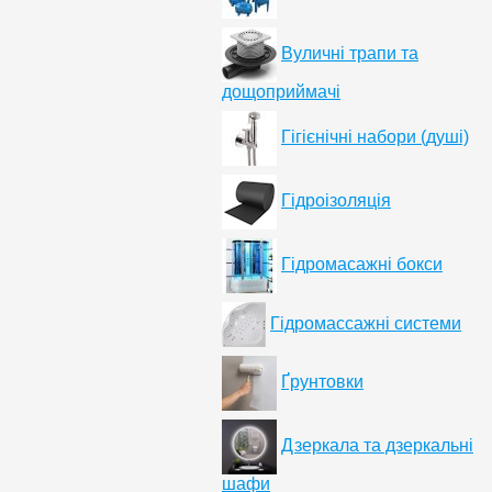
Вуличні трапи та
дощоприймачі
Гігієнічні набори (душі)
Гідроізоляція
Гідромасажні бокси
Гідромассажні системи
Ґрунтовки
Дзеркала та дзеркальні
шафи