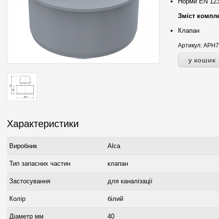
Норми EN 12
Зміст компле
Клапан
Артикул:
APH7
Характеристики
Виробник
Alca
Тип запасних частин
клапан
Застосування
для каналізації
Колір
білий
Діаметр мм
40