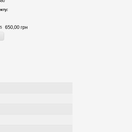
380
кту:
650,00
грн
5