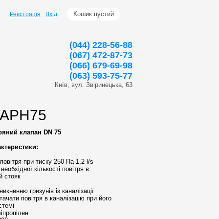
Кошик пустий
Реєстрація
Вхід
(044) 228-56-88
(067) 472-87-73
(066) 679-69-98
(063) 593-75-77
Київ, вул. Звіринецька, 63
5 APH75
ряний клапан DN 75
актеристики:
повітря при тиску 250 Па 1,2 l/s
необхідної кількості повітря в
й стояк
никненню гризунів із каналізації
ачати повітря в каналізацію при його
стемі
іпропілен