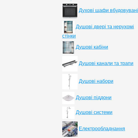
Духові шафи вбудовувані
Душові двері та нерухомі
стінки
Душові кабіни
Душові канали та трапи
Душові набори
Душові піддони
Душові системи
Електрообладнання