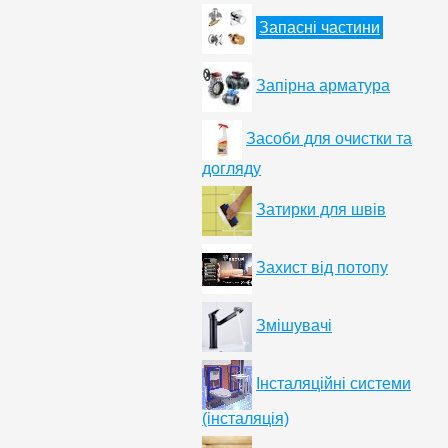
Запасні частини
Запірна арматура
Засоби для очистки та
догляду
Затирки для швів
Захист від потопу
Змішувачі
Інсталяційні системи
(інсталяція)