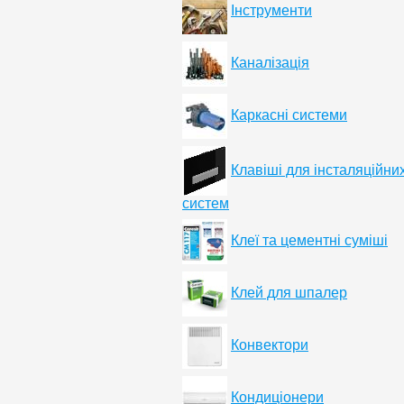
Інструменти
Каналізація
Каркасні системи
Клавіші для інсталяційни
систем
Клеї та цементні суміші
Клей для шпалер
Конвектори
Кондиціонери