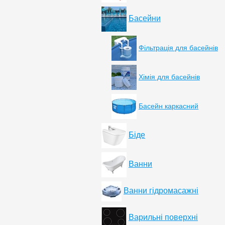
Басейни
Фільтрація для басейнів
Хімія для басейнів
Басейн каркасний
Біде
Ванни
Ванни гідромасажні
Варильні поверхні