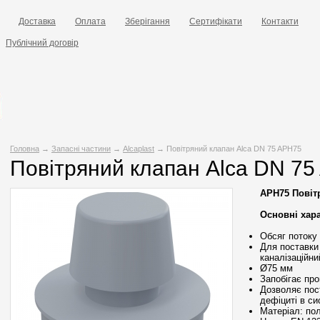
Доставка
Оплата
Зберігання
Сертифікати
Контакти
Публічний договір
Головна
→
Запасні частини
→
Alcaplast
→ Повітряний клапан Alca DN 75 APH75
Повітряний клапан Alca DN 7
APH75 Повіт
Основні хар
Обсяг потоку 
Для поставки 
каналізаційни
Ø75 мм
Запобігає про
Дозволяє пост
дефіциті в си
Матеріал: пол