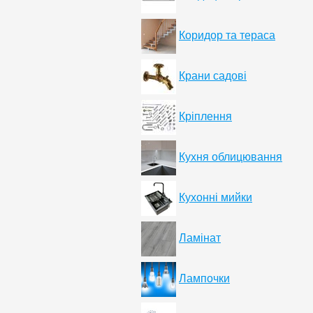
Коридор та тераса
Крани садові
Кріплення
Кухня облицювання
Кухонні мийки
Ламінат
Лампочки