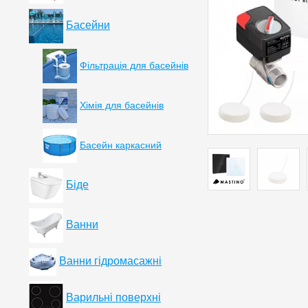
Басейни
Фільтрація для басейнів
Хімія для басейнів
Басейн каркасний
Біде
Ванни
Ванни гідромасажні
Варильні поверхні