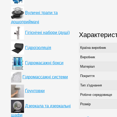
Вуличні трапи та
дощоприймачі
Гігієнічні набори (душі)
Характерис
Гідроізоляція
Країна виробник
Виробник
Гідромасажні бокси
Матеріал
Покриття
Гідромассажні системи
Тип з'эднання
Ґрунтовки
Робоче середовище
Розмір
Дзеркала та дзеркальні
шафи