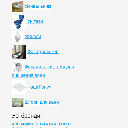
Умивальники
Унітази
Урінали
Фасад, клінкер
Фільтри та системи для
очищення води
Чаші Генуя
Штори для ванн
Усі бренди:
ABB
Atlantis
3d.swim.ua
ACO
Adell