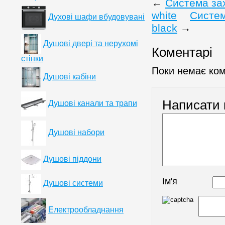
←
Система зах
white
Систем
Духові шафи вбудовувані
black
→
Душові двері та нерухомі
Коментарі
стінки
Поки немає ком
Душові кабіни
Написати 
Душові канали та трапи
Душові набори
Душові піддони
Ім'я
Душові системи
Електрообладнання