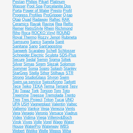
Pestan
Philips
Pikart
Platinum
Wasser
Pool Spa
Porcelanite Dos
Porta
Power of Water
Presto
Profil
Progress Profiles
ProGripper
Q-tap
Qtap
Quad
Radaway
Raftec
RAK
Ceramics
Ravak
Raviraj
Rea
Relfix
Remer
RetroStyle
Rhein
Richmond
Riho
Roca
ROCKO Vinyl
ROUND
Royal Thermo
Rozzy Jenori
Rubineta
Samsung
Sanco
Sanela
Sanit
Sanitana
Sano
Sant'agostino
Sanwerk
Scarabeo
Schell
Schlosser
Schneider Electric
Sculpta
SDS-Plus
Secure
Sedal
Semin
Sigma
Siltek
Silver
Simas
Sirem
Slezak
Solomon
Sommer
Sonia
Sopro
Splash
Stanley
StarGres
Stella
Sthor
Stilhaus
STR
Strong
StudioGlass
Styron
Swim
Swim.ua service
SwissKrono
Tarkett
Tece
Teiko
TEKA
Terma
Terranit
Tesy
Tiki
Topaz
Tork
Torsion
Torx
Toto
Treemme
Treesse
Tremolada
Trento
Tres
Tres Project
Triton
Tucai
UNO
UPA
USH
Vagnerplast
Valentin
Valtec
Valtemo
Vankor
Vega
Venezia
Vents
Vera
Veragio
Veronis
Versace
Viadrus
Videx
Vidima
Viega
Villeroy&Boch
Virok
Vives
Volle
Vorel
Wago
Water
House
WaterPro
Waterway
WBS
Webert
Welike
Welle
Wepos
Wiha