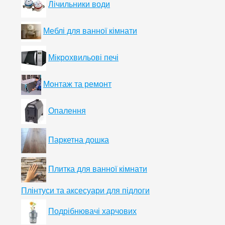
Лічильники води
Меблі для ванної кімнати
Мікрохвильові печі
Монтаж та ремонт
Опалення
Паркетна дошка
Плитка для ванної кімнати
Плінтуси та аксесуари для підлоги
Подрібнювачі харчових