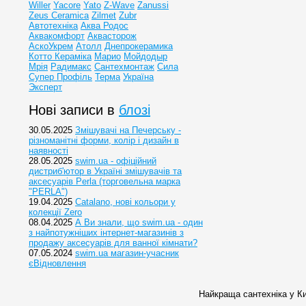
Willer
Yacore
Yato
Z-Wave
Zanussi
Zeus Ceramica
Zilmet
Zubr
Автотехніка
Аква Родос
Аквакомфорт
Аквасторож
АскоУкрем
Атолл
Днепрокерамика
Котто Кераміка
Марио
Мойдодыр
Мрія
Радимакс
Сантехмонтаж
Сила
Супер Профіль
Терма
Україна
Эксперт
Нові записи в
блозі
30.05.2025
Змішувачі на Печерську -
різноманітні форми, колір і дизайн в
наявності
28.05.2025
swim.ua - офіційний
дистриб'ютор в Україні змішувачів та
аксесуарів Perla (торговельна марка
"PERLA")
19.04.2025
Catalano, нові кольори у
колекції Zero
08.04.2025
А Ви знали, що swim.ua - один
з найпотужніших інтернет-магазинів з
продажу аксесуарів для ванної кімнати?
07.05.2024
swim.ua магазин-учасник
єВідновлення
Найкраща сантехніка у Ки