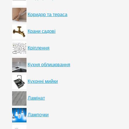
Коридор та тераса
Крани садові
Кріплення
Кухня облицювання
Кухонні мийки
Ламінат
Лампочки