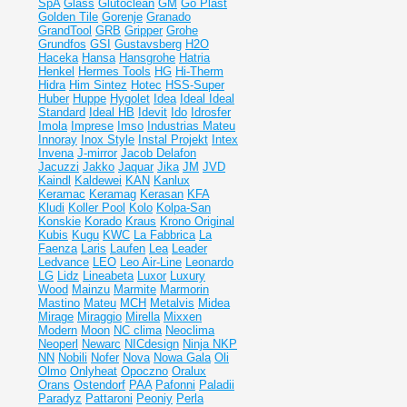
SpA
Glass
Glutoclean
GM
Go Plast
Golden Tile
Gorenje
Granado
GrandTool
GRB
Gripper
Grohe
Grundfos
GSI
Gustavsberg
H2O
Haceka
Hansa
Hansgrohe
Hatria
Henkel
Hermes Tools
HG
Hi-Therm
Hidra
Him Sintez
Hotec
HSS-Super
Huber
Huppe
Hygolet
Idea
Ideal
Ideal
Standard
Ideal НВ
Idevit
Ido
Idrosfer
Imola
Imprese
Imso
Industrias Mateu
Innoray
Inox Style
Instal Projekt
Intex
Invena
J-mirror
Jacob Delafon
Jacuzzi
Jakko
Jaquar
Jika
JM
JVD
Kaindl
Kaldewei
KAN
Kanlux
Keramac
Keramag
Kerasan
KFA
Kludi
Koller Pool
Kolo
Kolpa-San
Konskie
Korado
Kraus
Krono Original
Kubis
Kugu
KWC
La Fabbrica
La
Faenza
Laris
Laufen
Lea
Leader
Ledvance
LEO
Leo Air-Line
Leonardo
LG
Lidz
Lineabeta
Luxor
Luxury
Wood
Mainzu
Marmite
Marmorin
Mastino
Mateu
MCH
Metalvis
Midea
Mirage
Miraggio
Mirella
Mixxen
Modern
Moon
NC clima
Neoclima
Neoperl
Newarc
NICdesign
Ninja
NKP
NN
Nobili
Nofer
Nova
Nowa Gala
Oli
Olmo
Onlyheat
Opoczno
Oralux
Orans
Ostendorf
PAA
Pafonni
Paladii
Paradyz
Pattaroni
Peoniy
Perla