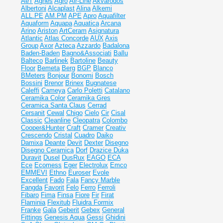
AeT
Agnes
Agro
Air-Line
Akvarodos
Albertoni
Alcaplast
Alina
Alkemi
ALL.PE
AM.PM
APE
Apro
Aquafilter
Aquaform
Aquapa
Aquatica
Arcana
Arino
Ariston
ArtCeram
Asignatura
Atlantic
Atlas Concorde
AUX
Axis
Group
Axor
Azteca
Azzardo
Badalona
Baden-Baden
Bagno&Associati
Ballu
Balteco
Barlinek
Bartoline
Beauty
Floor
Bemeta
Berg
BGP
Blanco
BMeters
Bonjour
Bonomi
Bosch
Bossini
Brenor
Brinex
Bugnatese
Caleffi
Cameya
Carlo Poletti
Catalano
Ceramika Color
Ceramika Gres
Ceramiсa Santa Claus
Cerrad
Cersanit
Cewal
Chigo
Cielo
Cir
Cisal
Classic
Cleanline
Cleopatra
Colombo
Cooper&Hunter
Craft
Cramer
Creativ
Crescendo
Cristal
Cuadro
Daiko
Damixa
Deante
Devit
Dexter
Disegno
Disegno Ceramica
Dorf
Drazice
Duka
Duravit
Dusel
DusRux
EAGO
ECA
Ece
Ecomess
Eger
Electrolux
Emco
EMMEVI
Ethno
Euroser
Evole
Excellent
Fado
Fala
Fancy Marble
Fangda
Favorit
Felo
Ferro
Ferroli
Fibaro
Fima
Finsa
Fiore
Fir
Firat
Flaminia
Flexitub
Fluidra
Formix
Franke
Gala
Geberit
Gebex
General
Fittings
Genesis Aqua
Gessi
Ghidini