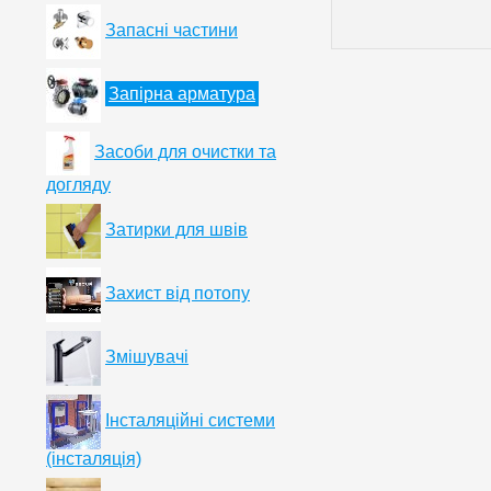
Запасні частини
Запірна арматура
Засоби для очистки та
догляду
Затирки для швів
Захист від потопу
Змішувачі
Інсталяційні системи
(інсталяція)