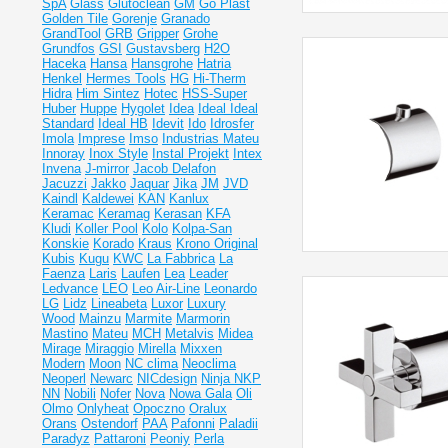
SpA
Glass
Glutoclean
GM
Go Plast
Golden Tile
Gorenje
Granado
GrandTool
GRB
Gripper
Grohe
Grundfos
GSI
Gustavsberg
H2O
Haceka
Hansa
Hansgrohe
Hatria
Henkel
Hermes Tools
HG
Hi-Therm
Hidra
Him Sintez
Hotec
HSS-Super
Huber
Huppe
Hygolet
Idea
Ideal
Ideal
Standard
Ideal НВ
Idevit
Ido
Idrosfer
Imola
Imprese
Imso
Industrias Mateu
Innoray
Inox Style
Instal Projekt
Intex
Invena
J-mirror
Jacob Delafon
Jacuzzi
Jakko
Jaquar
Jika
JM
JVD
Kaindl
Kaldewei
KAN
Kanlux
Keramac
Keramag
Kerasan
KFA
Kludi
Koller Pool
Kolo
Kolpa-San
Konskie
Korado
Kraus
Krono Original
Kubis
Kugu
KWC
La Fabbrica
La
Faenza
Laris
Laufen
Lea
Leader
Ledvance
LEO
Leo Air-Line
Leonardo
LG
Lidz
Lineabeta
Luxor
Luxury
Wood
Mainzu
Marmite
Marmorin
Mastino
Mateu
MCH
Metalvis
Midea
Mirage
Miraggio
Mirella
Mixxen
Modern
Moon
NC clima
Neoclima
Neoperl
Newarc
NICdesign
Ninja
NKP
NN
Nobili
Nofer
Nova
Nowa Gala
Oli
Olmo
Onlyheat
Opoczno
Oralux
Orans
Ostendorf
PAA
Pafonni
Paladii
Paradyz
Pattaroni
Peoniy
Perla