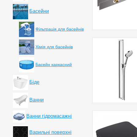
Басейни
Фільтрація для басейнів
Хімія для басейнів
Басейн каркасний
Біде
Ванни
Ванни гідромасажні
Варильні поверхні