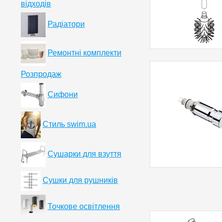
відходів
Радіатори
Ремонтні комплекти
Розпродаж
Сифони
Стиль swim.ua
Сушарки для взуття
Сушки для рушників
Точкове освітлення