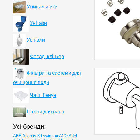
Умивальники
Унітази
Урінали
Фасад, клінкер
Фільтри та системи для
очищення води
Чаші Генуя
Штори для ванн
Усі бренди:
ABB
Atlantis
3d.swim.ua
ACO
Adell