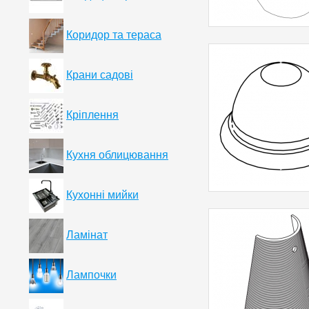
Коридор та тераса
Крани садові
Кріплення
Кухня облицювання
Кухонні мийки
Ламінат
Лампочки