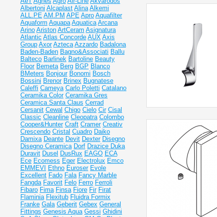
AeT
Agnes
Agro
Air-Line
Akvarodos
Albertoni
Alcaplast
Alina
Alkemi
ALL.PE
AM.PM
APE
Apro
Aquafilter
Aquaform
Aquapa
Aquatica
Arcana
Arino
Ariston
ArtCeram
Asignatura
Atlantic
Atlas Concorde
AUX
Axis
Group
Axor
Azteca
Azzardo
Badalona
Baden-Baden
Bagno&Associati
Ballu
Balteco
Barlinek
Bartoline
Beauty
Floor
Bemeta
Berg
BGP
Blanco
BMeters
Bonjour
Bonomi
Bosch
Bossini
Brenor
Brinex
Bugnatese
Caleffi
Cameya
Carlo Poletti
Catalano
Ceramika Color
Ceramika Gres
Ceramiсa Santa Claus
Cerrad
Cersanit
Cewal
Chigo
Cielo
Cir
Cisal
Classic
Cleanline
Cleopatra
Colombo
Cooper&Hunter
Craft
Cramer
Creativ
Crescendo
Cristal
Cuadro
Daiko
Damixa
Deante
Devit
Dexter
Disegno
Disegno Ceramica
Dorf
Drazice
Duka
Duravit
Dusel
DusRux
EAGO
ECA
Ece
Ecomess
Eger
Electrolux
Emco
EMMEVI
Ethno
Euroser
Evole
Excellent
Fado
Fala
Fancy Marble
Fangda
Favorit
Felo
Ferro
Ferroli
Fibaro
Fima
Finsa
Fiore
Fir
Firat
Flaminia
Flexitub
Fluidra
Formix
Franke
Gala
Geberit
Gebex
General
Fittings
Genesis Aqua
Gessi
Ghidini