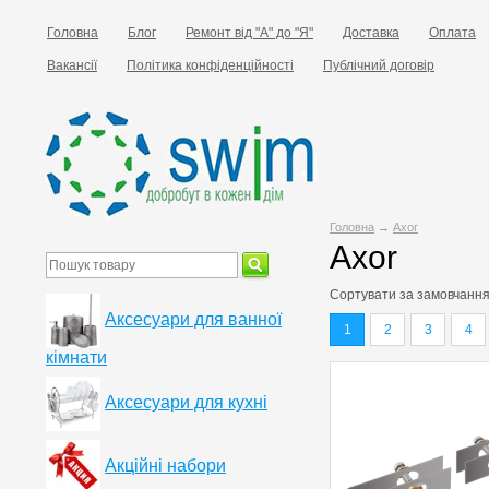
Головна
Блог
Ремонт від "А" до "Я"
Доставка
Оплата
Вакансії
Політика конфіденційності
Публічний договір
Головна
→
Axor
Axor
Сортувати за
замовчанн
Аксесуари для ванної
1
2
3
4
кімнати
Аксесуари для кухні
Акційні набори