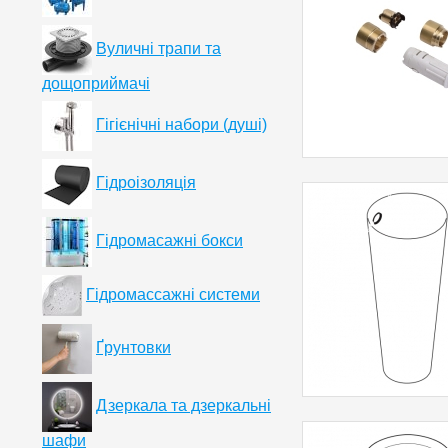
Вуличні трапи та
дощоприймачі
Гігієнічні набори (душі)
Гідроізоляція
Гідромасажні бокси
Гідромассажні системи
Ґрунтовки
Дзеркала та дзеркальні
шафи