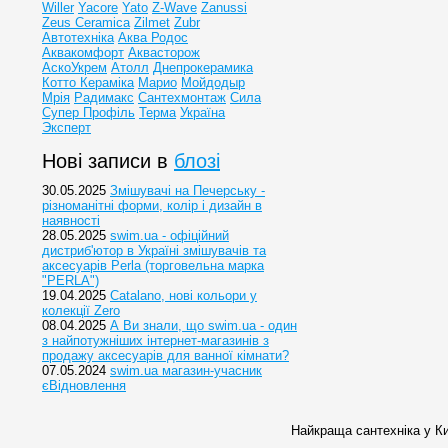
Willer
Yacore
Yato
Z-Wave
Zanussi
Zeus Ceramica
Zilmet
Zubr
Автотехніка
Аква Родос
Аквакомфорт
Аквасторож
АскоУкрем
Атолл
Днепрокерамика
Котто Кераміка
Марио
Мойдодыр
Мрія
Радимакс
Сантехмонтаж
Сила
Супер Профіль
Терма
Україна
Эксперт
Нові записи в
блозі
30.05.2025
Змішувачі на Печерську -
різноманітні форми, колір і дизайн в
наявності
28.05.2025
swim.ua - офіційний
дистриб'ютор в Україні змішувачів та
аксесуарів Perla (торговельна марка
"PERLA")
19.04.2025
Catalano, нові кольори у
колекції Zero
08.04.2025
А Ви знали, що swim.ua - один
з найпотужніших інтернет-магазинів з
продажу аксесуарів для ванної кімнати?
07.05.2024
swim.ua магазин-учасник
єВідновлення
Найкраща сантехніка у Ки