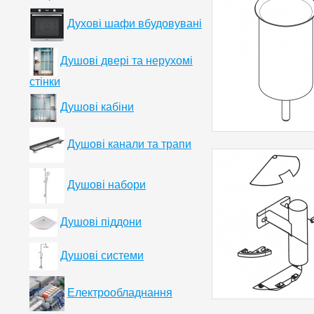
Духові шафи вбудовувані
Душові двері та нерухомі
стінки
Душові кабіни
Душові канали та трапи
Душові набори
Душові піддони
Душові системи
Електрообладнання