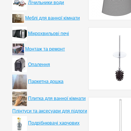
Лічильники води
Меблі для ванної кімнати
Мікрохвильові печі
Монтаж та ремонт
Опалення
Паркетна дошка
Плитка для ванної кімнати
Плінтуси та аксесуари для підлоги
Подрібнювачі харчових