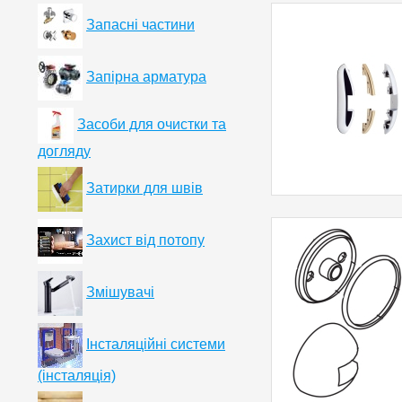
Запасні частини
Запірна арматура
Засоби для очистки та
догляду
Затирки для швів
Захист від потопу
Змішувачі
Інсталяційні системи
(інсталяція)