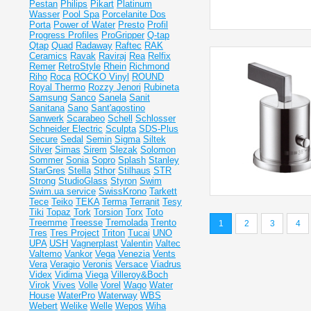
Pestan
Philips
Pikart
Platinum
Wasser
Pool Spa
Porcelanite Dos
Porta
Power of Water
Presto
Profil
Progress Profiles
ProGripper
Q-tap
Qtap
Quad
Radaway
Raftec
RAK
Ceramics
Ravak
Raviraj
Rea
Relfix
Remer
RetroStyle
Rhein
Richmond
Riho
Roca
ROCKO Vinyl
ROUND
Royal Thermo
Rozzy Jenori
Rubineta
Samsung
Sanco
Sanela
Sanit
Sanitana
Sano
Sant'agostino
Sanwerk
Scarabeo
Schell
Schlosser
Schneider Electric
Sculpta
SDS-Plus
Secure
Sedal
Semin
Sigma
Siltek
Silver
Simas
Sirem
Slezak
Solomon
Sommer
Sonia
Sopro
Splash
Stanley
StarGres
Stella
Sthor
Stilhaus
STR
Strong
StudioGlass
Styron
Swim
Swim.ua service
SwissKrono
Tarkett
Tece
Teiko
TEKA
Terma
Terranit
Tesy
Tiki
Topaz
Tork
Torsion
Torx
Toto
Treemme
Treesse
Tremolada
Trento
1
2
3
4
Tres
Tres Project
Triton
Tucai
UNO
UPA
USH
Vagnerplast
Valentin
Valtec
Valtemo
Vankor
Vega
Venezia
Vents
Vera
Veragio
Veronis
Versace
Viadrus
Videx
Vidima
Viega
Villeroy&Boch
Virok
Vives
Volle
Vorel
Wago
Water
House
WaterPro
Waterway
WBS
Webert
Welike
Welle
Wepos
Wiha