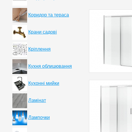
Коридор та тераса
Крани садові
Кріплення
Кухня облицювання
Кухонні мийки
Ламінат
Лампочки