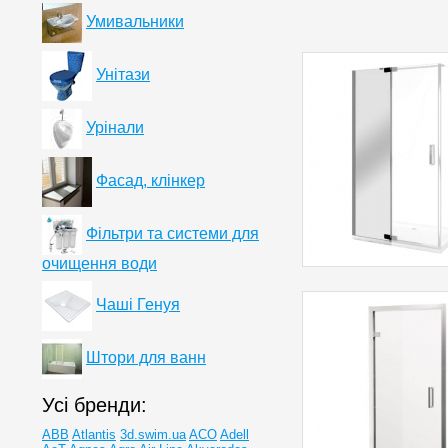
Умивальники
Унітази
Урінали
Фасад, клінкер
Фільтри та системи для
очищення води
Чаші Генуя
Штори для ванн
Усі бренди:
ABB
Atlantis
3d.swim.ua
ACO
Adell