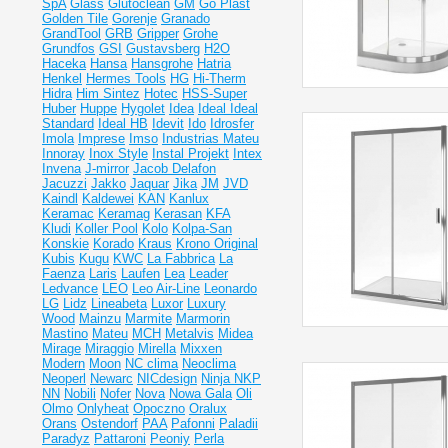
SpA
Glass
Glutoclean
GM
Go Plast
Golden Tile
Gorenje
Granado
GrandTool
GRB
Gripper
Grohe
Grundfos
GSI
Gustavsberg
H2O
Haceka
Hansa
Hansgrohe
Hatria
Henkel
Hermes Tools
HG
Hi-Therm
Hidra
Him Sintez
Hotec
HSS-Super
Huber
Huppe
Hygolet
Idea
Ideal
Ideal
Standard
Ideal НВ
Idevit
Ido
Idrosfer
Imola
Imprese
Imso
Industrias Mateu
Innoray
Inox Style
Instal Projekt
Intex
Invena
J-mirror
Jacob Delafon
Jacuzzi
Jakko
Jaquar
Jika
JM
JVD
Kaindl
Kaldewei
KAN
Kanlux
Keramac
Keramag
Kerasan
KFA
Kludi
Koller Pool
Kolo
Kolpa-San
Konskie
Korado
Kraus
Krono Original
Kubis
Kugu
KWC
La Fabbrica
La
Faenza
Laris
Laufen
Lea
Leader
Ledvance
LEO
Leo Air-Line
Leonardo
LG
Lidz
Lineabeta
Luxor
Luxury
Wood
Mainzu
Marmite
Marmorin
Mastino
Mateu
MCH
Metalvis
Midea
Mirage
Miraggio
Mirella
Mixxen
Modern
Moon
NC clima
Neoclima
Neoperl
Newarc
NICdesign
Ninja
NKP
NN
Nobili
Nofer
Nova
Nowa Gala
Oli
Olmo
Onlyheat
Opoczno
Oralux
Orans
Ostendorf
PAA
Pafonni
Paladii
Paradyz
Pattaroni
Peoniy
Perla