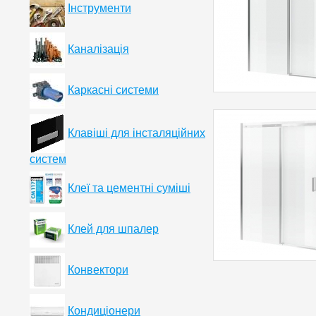
Інструменти
Каналізація
Каркасні системи
Клавіші для інсталяційних
систем
Клеї та цементні суміші
Клей для шпалер
Конвектори
Кондиціонери