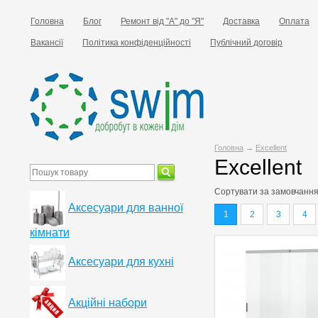
Головна
Блог
Ремонт від "А" до "Я"
Доставка
Оплата
Вакансії
Політика конфіденційності
Публічний договір
Головна
→
Excellent
Excellent
Сортувати за
замовчанн
Аксесуари для ванної
1
2
3
4
кімнати
Аксесуари для кухні
Акційні набори