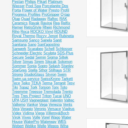
Pestan
Philips
Pikart
Platinum
Wasser
Pool Spa
Porcelanite Dos
Porta
Power of Water
Presto
Profil
Progress Profiles
ProGripper
Q-tap
Qtap
Quad
Radaway
Raftec
RAK
Ceramics
Ravak
Raviraj
Rea
Relfix
Remer
RetroStyle
Rhein
Richmond
Riho
Roca
ROCKO Vinyl
ROUND
Royal Thermo
Rozzy Jenori
Rubineta
Samsung
Sanco
Sanela
Sanit
Sanitana
Sano
Sant'agostino
Sanwerk
Scarabeo
Schell
Schlosser
Schneider Electric
Sculpta
SDS-Plus
Secure
Sedal
Semin
Sigma
Siltek
Silver
Simas
Sirem
Slezak
Solomon
Sommer
Sonia
Sopro
Splash
Stanley
StarGres
Stella
Sthor
Stilhaus
STR
Strong
StudioGlass
Styron
Swim
Swim.ua service
SwissKrono
Tarkett
Tece
Teiko
TEKA
Terma
Terranit
Tesy
Tiki
Topaz
Tork
Torsion
Torx
Toto
Treemme
Treesse
Tremolada
Trento
Tres
Tres Project
Triton
Tucai
UNO
UPA
USH
Vagnerplast
Valentin
Valtec
Valtemo
Vankor
Vega
Venezia
Vents
Vera
Veragio
Veronis
Versace
Viadrus
Videx
Vidima
Viega
Villeroy&Boch
Virok
Vives
Volle
Vorel
Wago
Water
House
WaterPro
Waterway
WBS
Webert
Welike
Welle
Wepos
Wiha