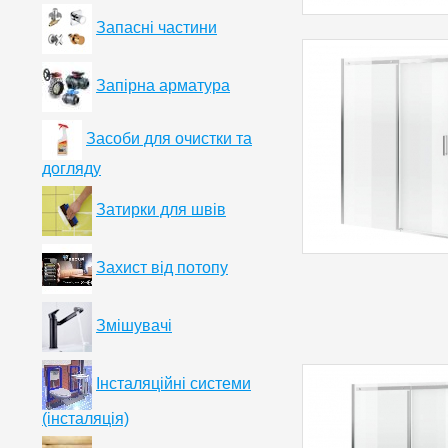
Запасні частини
Запірна арматура
Засоби для очистки та
догляду
Затирки для швів
Захист від потопу
Змішувачі
Інсталяційні системи
(інсталяція)