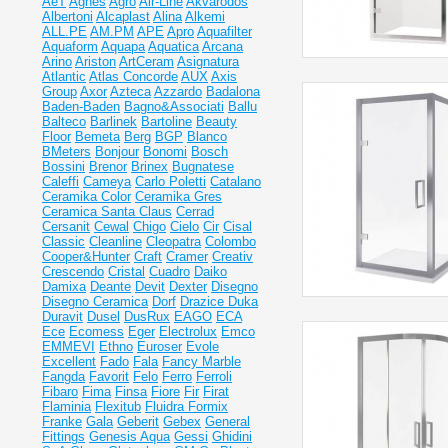
AeT
Agnes
Agro
Air-Line
Akvarodos
Albertoni
Alcaplast
Alina
Alkemi
ALL.PE
AM.PM
APE
Apro
Aquafilter
Aquaform
Aquapa
Aquatica
Arcana
Arino
Ariston
ArtCeram
Asignatura
Atlantic
Atlas Concorde
AUX
Axis
Group
Axor
Azteca
Azzardo
Badalona
Baden-Baden
Bagno&Associati
Ballu
Balteco
Barlinek
Bartoline
Beauty
Floor
Bemeta
Berg
BGP
Blanco
BMeters
Bonjour
Bonomi
Bosch
Bossini
Brenor
Brinex
Bugnatese
Caleffi
Cameya
Carlo Poletti
Catalano
Ceramika Color
Ceramika Gres
Ceramiсa Santa Claus
Cerrad
Cersanit
Cewal
Chigo
Cielo
Cir
Cisal
Classic
Cleanline
Cleopatra
Colombo
Cooper&Hunter
Craft
Cramer
Creativ
Crescendo
Cristal
Cuadro
Daiko
Damixa
Deante
Devit
Dexter
Disegno
Disegno Ceramica
Dorf
Drazice
Duka
Duravit
Dusel
DusRux
EAGO
ECA
Ece
Ecomess
Eger
Electrolux
Emco
EMMEVI
Ethno
Euroser
Evole
Excellent
Fado
Fala
Fancy Marble
Fangda
Favorit
Felo
Ferro
Ferroli
Fibaro
Fima
Finsa
Fiore
Fir
Firat
Flaminia
Flexitub
Fluidra
Formix
Franke
Gala
Geberit
Gebex
General
Fittings
Genesis Aqua
Gessi
Ghidini