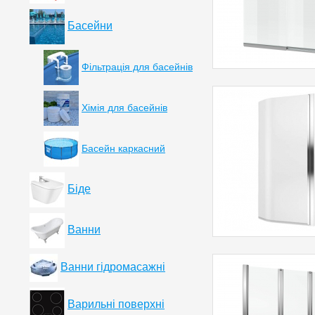
Басейни
Фільтрація для басейнів
Хімія для басейнів
Басейн каркасний
Біде
Ванни
Ванни гідромасажні
Варильні поверхні