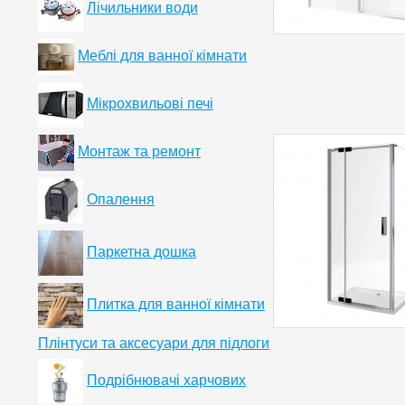
Лічильники води
Меблі для ванної кімнати
Мікрохвильові печі
Монтаж та ремонт
Опалення
Паркетна дошка
Плитка для ванної кімнати
Плінтуси та аксесуари для підлоги
Подрібнювачі харчових