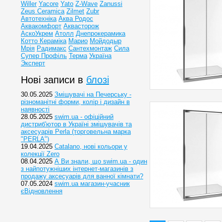
Willer
Yacore
Yato
Z-Wave
Zanussi
Zeus Ceramica
Zilmet
Zubr
Автотехніка
Аква Родос
Аквакомфорт
Аквасторож
АскоУкрем
Атолл
Днепрокерамика
Котто Кераміка
Марио
Мойдодыр
Мрія
Радимакс
Сантехмонтаж
Сила
Супер Профіль
Терма
Україна
Эксперт
Нові записи в
блозі
30.05.2025
Змішувачі на Печерську -
різноманітні форми, колір і дизайн в
наявності
28.05.2025
swim.ua - офіційний
дистриб'ютор в Україні змішувачів та
аксесуарів Perla (торговельна марка
"PERLA")
19.04.2025
Catalano, нові кольори у
колекції Zero
08.04.2025
А Ви знали, що swim.ua - один
з найпотужніших інтернет-магазинів з
продажу аксесуарів для ванної кімнати?
07.05.2024
swim.ua магазин-учасник
єВідновлення