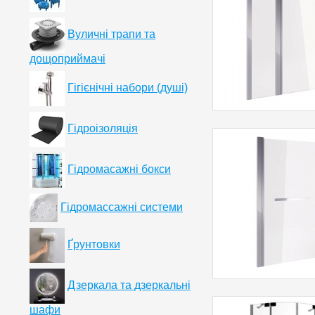
Вуличні трапи та
дощоприймачі
Гігієнічні набори (душі)
Гідроізоляція
Гідромасажні бокси
Гідромассажні системи
Ґрунтовки
Дзеркала та дзеркальні
шафи