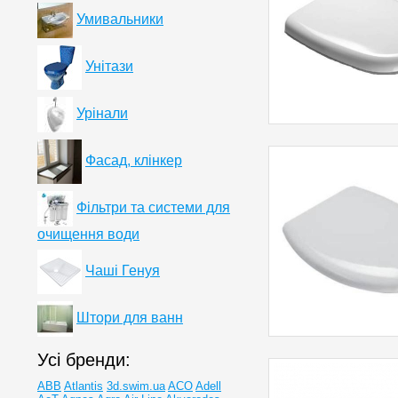
Умивальники
Унітази
Урінали
Фасад, клінкер
Фільтри та системи для
очищення води
Чаші Генуя
Штори для ванн
Усі бренди:
ABB
Atlantis
3d.swim.ua
ACO
Adell