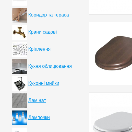
Коридор та тераса
Крани садові
Кріплення
Кухня облицювання
Кухонні мийки
Ламінат
Лампочки