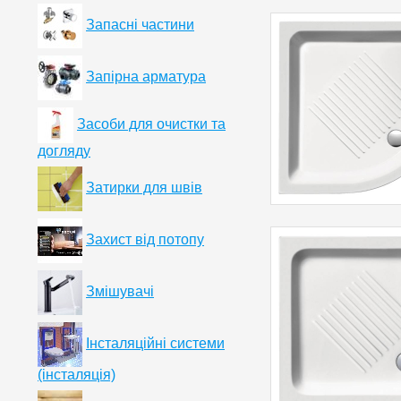
Запасні частини
Запірна арматура
Засоби для очистки та
догляду
Затирки для швів
Захист від потопу
Змішувачі
Інсталяційні системи
(інсталяція)