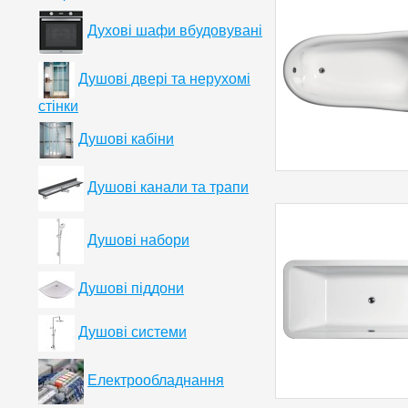
Духові шафи вбудовувані
Душові двері та нерухомі
стінки
Душові кабіни
Душові канали та трапи
Душові набори
Душові піддони
Душові системи
Електрообладнання