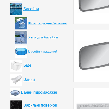
Басейни
Фільтрація для басейнів
Хімія для басейнів
Басейн каркасний
Біде
Ванни
Ванни гідромасажні
Варильні поверхні