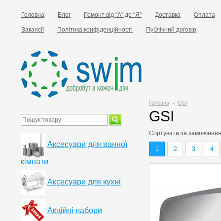
Головна
Блог
Ремонт від "А" до "Я"
Доставка
Оплата
Вакансії
Політика конфіденційності
Публічний договір
Головна
→
GSI
GSI
Сортувати за
замовчанн
Аксесуари для ванної
1
2
3
4
кімнати
Аксесуари для кухні
Акційні набори