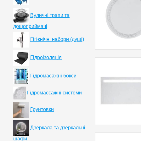
Вуличні трапи та
дощоприймачі
Гігієнічні набори (душі)
Гідроізоляція
Гідромасажні бокси
Гідромассажні системи
Ґрунтовки
Дзеркала та дзеркальні
шафи