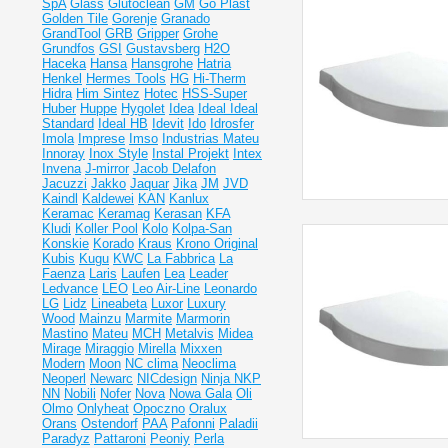
SpA
Glass
Glutoclean
GM
Go Plast
Golden Tile
Gorenje
Granado
GrandTool
GRB
Gripper
Grohe
Grundfos
GSI
Gustavsberg
H2O
Haceka
Hansa
Hansgrohe
Hatria
Henkel
Hermes Tools
HG
Hi-Therm
Hidra
Him Sintez
Hotec
HSS-Super
Huber
Huppe
Hygolet
Idea
Ideal
Ideal
Standard
Ideal НВ
Idevit
Ido
Idrosfer
Imola
Imprese
Imso
Industrias Mateu
Innoray
Inox Style
Instal Projekt
Intex
Invena
J-mirror
Jacob Delafon
Jacuzzi
Jakko
Jaquar
Jika
JM
JVD
Kaindl
Kaldewei
KAN
Kanlux
Keramac
Keramag
Kerasan
KFA
Kludi
Koller Pool
Kolo
Kolpa-San
Konskie
Korado
Kraus
Krono Original
Kubis
Kugu
KWC
La Fabbrica
La
Faenza
Laris
Laufen
Lea
Leader
Ledvance
LEO
Leo Air-Line
Leonardo
LG
Lidz
Lineabeta
Luxor
Luxury
Wood
Mainzu
Marmite
Marmorin
Mastino
Mateu
MCH
Metalvis
Midea
Mirage
Miraggio
Mirella
Mixxen
Modern
Moon
NC clima
Neoclima
Neoperl
Newarc
NICdesign
Ninja
NKP
NN
Nobili
Nofer
Nova
Nowa Gala
Oli
Olmo
Onlyheat
Opoczno
Oralux
Orans
Ostendorf
PAA
Pafonni
Paladii
Paradyz
Pattaroni
Peoniy
Perla