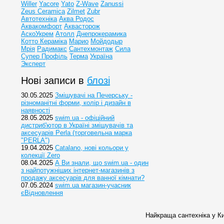
Willer
Yacore
Yato
Z-Wave
Zanussi
Zeus Ceramica
Zilmet
Zubr
Автотехніка
Аква Родос
Аквакомфорт
Аквасторож
АскоУкрем
Атолл
Днепрокерамика
Котто Кераміка
Марио
Мойдодыр
Мрія
Радимакс
Сантехмонтаж
Сила
Супер Профіль
Терма
Україна
Эксперт
Нові записи в
блозі
30.05.2025
Змішувачі на Печерську -
різноманітні форми, колір і дизайн в
наявності
28.05.2025
swim.ua - офіційний
дистриб'ютор в Україні змішувачів та
аксесуарів Perla (торговельна марка
"PERLA")
19.04.2025
Catalano, нові кольори у
колекції Zero
08.04.2025
А Ви знали, що swim.ua - один
з найпотужніших інтернет-магазинів з
продажу аксесуарів для ванної кімнати?
07.05.2024
swim.ua магазин-учасник
єВідновлення
Найкраща сантехніка у Ки