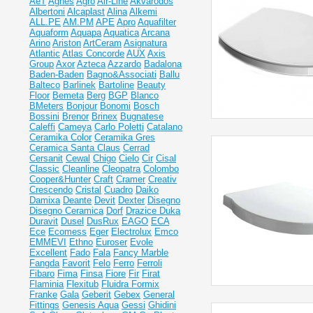
AeT
Agnes
Agro
Air-Line
Akvarodos
Albertoni
Alcaplast
Alina
Alkemi
ALL.PE
AM.PM
APE
Apro
Aquafilter
Aquaform
Aquapa
Aquatica
Arcana
Arino
Ariston
ArtCeram
Asignatura
Atlantic
Atlas Concorde
AUX
Axis
Group
Axor
Azteca
Azzardo
Badalona
Baden-Baden
Bagno&Associati
Ballu
Balteco
Barlinek
Bartoline
Beauty
Floor
Bemeta
Berg
BGP
Blanco
BMeters
Bonjour
Bonomi
Bosch
Bossini
Brenor
Brinex
Bugnatese
Caleffi
Cameya
Carlo Poletti
Catalano
Ceramika Color
Ceramika Gres
Ceramiсa Santa Claus
Cerrad
Cersanit
Cewal
Chigo
Cielo
Cir
Cisal
Classic
Cleanline
Cleopatra
Colombo
Cooper&Hunter
Craft
Cramer
Creativ
Crescendo
Cristal
Cuadro
Daiko
Damixa
Deante
Devit
Dexter
Disegno
Disegno Ceramica
Dorf
Drazice
Duka
Duravit
Dusel
DusRux
EAGO
ECA
Ece
Ecomess
Eger
Electrolux
Emco
EMMEVI
Ethno
Euroser
Evole
Excellent
Fado
Fala
Fancy Marble
Fangda
Favorit
Felo
Ferro
Ferroli
Fibaro
Fima
Finsa
Fiore
Fir
Firat
Flaminia
Flexitub
Fluidra
Formix
Franke
Gala
Geberit
Gebex
General
Fittings
Genesis Aqua
Gessi
Ghidini