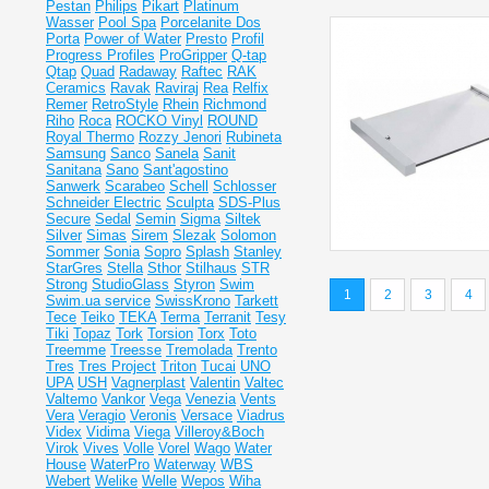
Pestan
Philips
Pikart
Platinum
Wasser
Pool Spa
Porcelanite Dos
Porta
Power of Water
Presto
Profil
Progress Profiles
ProGripper
Q-tap
Qtap
Quad
Radaway
Raftec
RAK
Ceramics
Ravak
Raviraj
Rea
Relfix
Remer
RetroStyle
Rhein
Richmond
Riho
Roca
ROCKO Vinyl
ROUND
Royal Thermo
Rozzy Jenori
Rubineta
Samsung
Sanco
Sanela
Sanit
Sanitana
Sano
Sant'agostino
Sanwerk
Scarabeo
Schell
Schlosser
Schneider Electric
Sculpta
SDS-Plus
Secure
Sedal
Semin
Sigma
Siltek
Silver
Simas
Sirem
Slezak
Solomon
Sommer
Sonia
Sopro
Splash
Stanley
StarGres
Stella
Sthor
Stilhaus
STR
Strong
StudioGlass
Styron
Swim
1
2
3
4
Swim.ua service
SwissKrono
Tarkett
Tece
Teiko
TEKA
Terma
Terranit
Tesy
Tiki
Topaz
Tork
Torsion
Torx
Toto
Treemme
Treesse
Tremolada
Trento
Tres
Tres Project
Triton
Tucai
UNO
UPA
USH
Vagnerplast
Valentin
Valtec
Valtemo
Vankor
Vega
Venezia
Vents
Vera
Veragio
Veronis
Versace
Viadrus
Videx
Vidima
Viega
Villeroy&Boch
Virok
Vives
Volle
Vorel
Wago
Water
House
WaterPro
Waterway
WBS
Webert
Welike
Welle
Wepos
Wiha