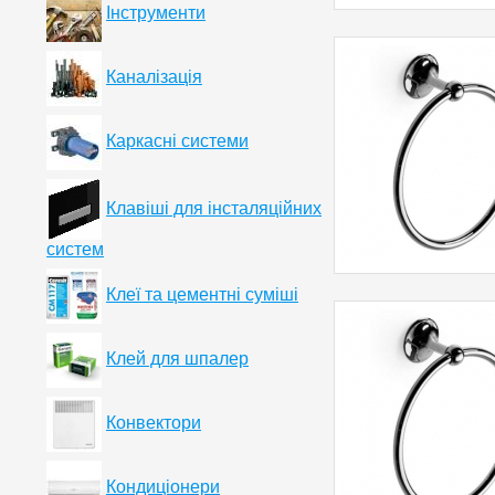
Інструменти
Каналізація
Каркасні системи
Клавіші для інсталяційних
систем
Клеї та цементні суміші
Клей для шпалер
Конвектори
Кондиціонери