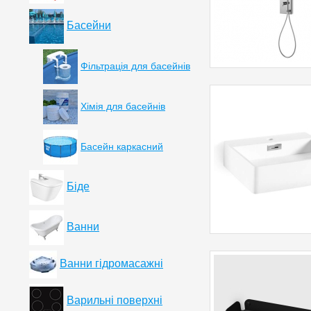
Басейни
Фільтрація для басейнів
Хімія для басейнів
Басейн каркасний
Біде
Ванни
Ванни гідромасажні
Варильні поверхні