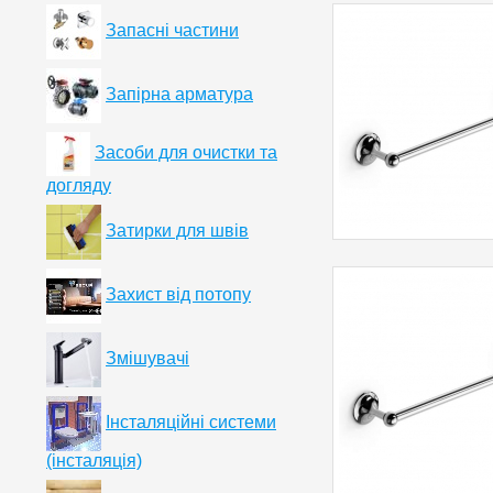
Запасні частини
Запірна арматура
Засоби для очистки та
догляду
Затирки для швів
Захист від потопу
Змішувачі
Інсталяційні системи
(інсталяція)