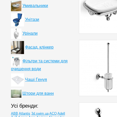
Умивальники
Унітази
Урінали
Фасад, клінкер
Фільтри та системи для
очищення води
Чаші Генуя
Штори для ванн
Усі бренди:
ABB
Atlantis
3d.swim.ua
ACO
Adell