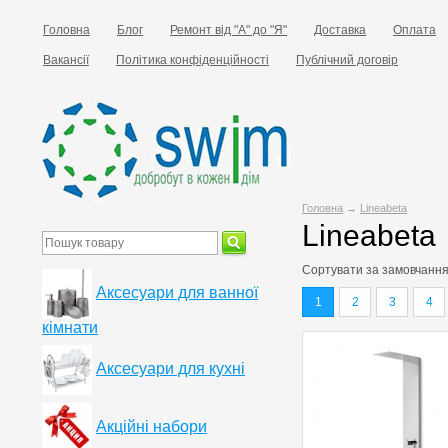
Головна
Блог
Ремонт від "А" до "Я"
Доставка
Оплата
Вакансії
Політика конфіденційності
Публічний договір
Головна
→
Lineabeta
Lineabeta
Сортувати за
замовчанн
Аксесуари для ванної
1
2
3
4
кімнати
Аксесуари для кухні
Акційні набори