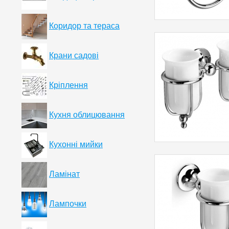
Коридор та тераса
Крани садові
Кріплення
Кухня облицювання
Кухонні мийки
Ламінат
Лампочки