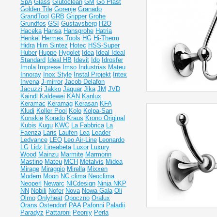
SpA
Glass
Glutoclean
GM
Go Plast
Golden Tile
Gorenje
Granado
GrandTool
GRB
Gripper
Grohe
Grundfos
GSI
Gustavsberg
H2O
Haceka
Hansa
Hansgrohe
Hatria
Henkel
Hermes Tools
HG
Hi-Therm
Hidra
Him Sintez
Hotec
HSS-Super
Huber
Huppe
Hygolet
Idea
Ideal
Ideal
Standard
Ideal НВ
Idevit
Ido
Idrosfer
Imola
Imprese
Imso
Industrias Mateu
Innoray
Inox Style
Instal Projekt
Intex
Invena
J-mirror
Jacob Delafon
Jacuzzi
Jakko
Jaquar
Jika
JM
JVD
Kaindl
Kaldewei
KAN
Kanlux
Keramac
Keramag
Kerasan
KFA
Kludi
Koller Pool
Kolo
Kolpa-San
Konskie
Korado
Kraus
Krono Original
Kubis
Kugu
KWC
La Fabbrica
La
Faenza
Laris
Laufen
Lea
Leader
Ledvance
LEO
Leo Air-Line
Leonardo
LG
Lidz
Lineabeta
Luxor
Luxury
Wood
Mainzu
Marmite
Marmorin
Mastino
Mateu
MCH
Metalvis
Midea
Mirage
Miraggio
Mirella
Mixxen
Modern
Moon
NC clima
Neoclima
Neoperl
Newarc
NICdesign
Ninja
NKP
NN
Nobili
Nofer
Nova
Nowa Gala
Oli
Olmo
Onlyheat
Opoczno
Oralux
Orans
Ostendorf
PAA
Pafonni
Paladii
Paradyz
Pattaroni
Peoniy
Perla