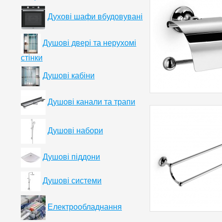
Духові шафи вбудовувані
Душові двері та нерухомі
стінки
Душові кабіни
Душові канали та трапи
Душові набори
Душові піддони
Душові системи
Електрообладнання