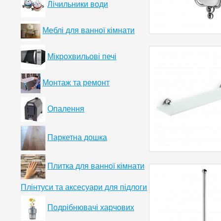
Лічильники води
Меблі для ванної кімнати
Мікрохвильові печі
Монтаж та ремонт
Опалення
Паркетна дошка
Плитка для ванної кімнати
Плінтуси та аксесуари для підлоги
Подрібнювачі харчових