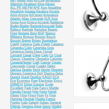
AeT
Agnes
Agro
Air-Line
Akvarodos
Albertoni
Alcaplast
Alina
Alkemi
ALL.PE
AM.PM
APE
Apro
Aquafilter
Aquaform
Aquapa
Aquatica
Arcana
Arino
Ariston
ArtCeram
Asignatura
Atlantic
Atlas Concorde
AUX
Axis
Group
Axor
Azteca
Azzardo
Badalona
Baden-Baden
Bagno&Associati
Ballu
Balteco
Barlinek
Bartoline
Beauty
Floor
Bemeta
Berg
BGP
Blanco
BMeters
Bonjour
Bonomi
Bosch
Bossini
Brenor
Brinex
Bugnatese
Caleffi
Cameya
Carlo Poletti
Catalano
Ceramika Color
Ceramika Gres
Ceramiсa Santa Claus
Cerrad
Cersanit
Cewal
Chigo
Cielo
Cir
Cisal
Classic
Cleanline
Cleopatra
Colombo
Cooper&Hunter
Craft
Cramer
Creativ
Crescendo
Cristal
Cuadro
Daiko
Damixa
Deante
Devit
Dexter
Disegno
Disegno Ceramica
Dorf
Drazice
Duka
Duravit
Dusel
DusRux
EAGO
ECA
Ece
Ecomess
Eger
Electrolux
Emco
EMMEVI
Ethno
Euroser
Evole
Excellent
Fado
Fala
Fancy Marble
Fangda
Favorit
Felo
Ferro
Ferroli
Fibaro
Fima
Finsa
Fiore
Fir
Firat
Flaminia
Flexitub
Fluidra
Formix
Franke
Gala
Geberit
Gebex
General
Fittings
Genesis Aqua
Gessi
Ghidini