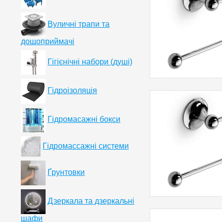
Вуличні трапи та
дощоприймачі
Гігієнічні набори (душі)
Гідроізоляція
Гідромасажні бокси
Гідромассажні системи
Ґрунтовки
Дзеркала та дзеркальні
шафи