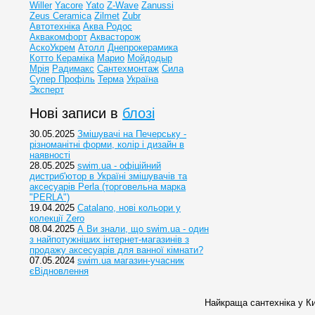
Willer
Yacore
Yato
Z-Wave
Zanussi
Zeus Ceramica
Zilmet
Zubr
Автотехніка
Аква Родос
Аквакомфорт
Аквасторож
АскоУкрем
Атолл
Днепрокерамика
Котто Кераміка
Марио
Мойдодыр
Мрія
Радимакс
Сантехмонтаж
Сила
Супер Профіль
Терма
Україна
Эксперт
Нові записи в
блозі
30.05.2025
Змішувачі на Печерську -
різноманітні форми, колір і дизайн в
наявності
28.05.2025
swim.ua - офіційний
дистриб'ютор в Україні змішувачів та
аксесуарів Perla (торговельна марка
"PERLA")
19.04.2025
Catalano, нові кольори у
колекції Zero
08.04.2025
А Ви знали, що swim.ua - один
з найпотужніших інтернет-магазинів з
продажу аксесуарів для ванної кімнати?
07.05.2024
swim.ua магазин-учасник
єВідновлення
Найкраща сантехніка у Ки