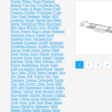
Pestan
Philips
Pikart
Platinum
Wasser
Pool Spa
Porcelanite Dos
Porta
Power of Water
Presto
Profil
Progress Profiles
ProGripper
Q-tap
Qtap
Quad
Radaway
Raftec
RAK
Ceramics
Ravak
Raviraj
Rea
Relfix
Remer
RetroStyle
Rhein
Richmond
Riho
Roca
ROCKO Vinyl
ROUND
Royal Thermo
Rozzy Jenori
Rubineta
Samsung
Sanco
Sanela
Sanit
Sanitana
Sano
Sant'agostino
Sanwerk
Scarabeo
Schell
Schlosser
Schneider Electric
Sculpta
SDS-Plus
Secure
Sedal
Semin
Sigma
Siltek
Silver
Simas
Sirem
Slezak
Solomon
Sommer
Sonia
Sopro
Splash
Stanley
StarGres
Stella
Sthor
Stilhaus
STR
1
2
3
4
Strong
StudioGlass
Styron
Swim
Swim.ua service
SwissKrono
Tarkett
Tece
Teiko
TEKA
Terma
Terranit
Tesy
Tiki
Topaz
Tork
Torsion
Torx
Toto
Treemme
Treesse
Tremolada
Trento
Tres
Tres Project
Triton
Tucai
UNO
UPA
USH
Vagnerplast
Valentin
Valtec
Valtemo
Vankor
Vega
Venezia
Vents
Vera
Veragio
Veronis
Versace
Viadrus
Videx
Vidima
Viega
Villeroy&Boch
Virok
Vives
Volle
Vorel
Wago
Water
House
WaterPro
Waterway
WBS
Webert
Welike
Welle
Wepos
Wiha