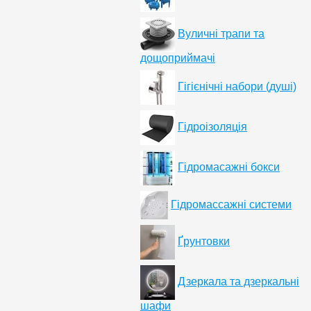
Вуличні трапи та
дощоприймачі
Гігієнічні набори (душі)
Гідроізоляція
Гідромасажні бокси
Гідромассажні системи
Ґрунтовки
Дзеркала та дзеркальні
шафи