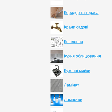
Коридор та тераса
Крани садові
Кріплення
Кухня облицювання
Кухонні мийки
Ламінат
Лампочки