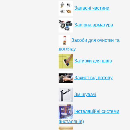
Запасні частини
Запірна арматура
Засоби для очистки та
догляду
Затирки для швів
Захист від потопу
Змішувачі
Інсталяційні системи
(інсталяція)