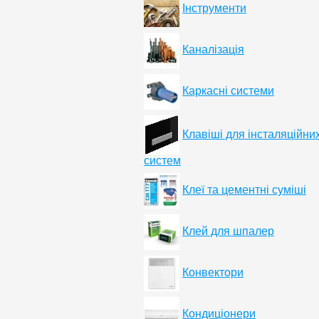
Інструменти
Каналізація
Каркасні системи
Клавіші для інсталяційни
систем
Клеї та цементні суміші
Клей для шпалер
Конвектори
Кондиціонери