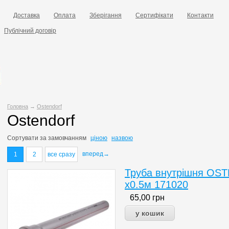
Доставка
Оплата
Зберігання
Сертифікати
Контакти
Публічний договір
Головна
→
Ostendorf
Ostendorf
Сортувати за
замовчанням
ціною
назвою
вперед→
1
2
все сразу
Труба внутрішня OS
х0.5м 171020
65,00
грн