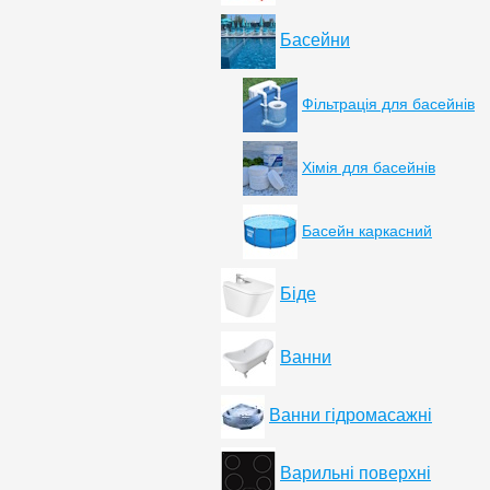
Басейни
Фільтрація для басейнів
Хімія для басейнів
Басейн каркасний
Біде
Ванни
Ванни гідромасажні
Варильні поверхні