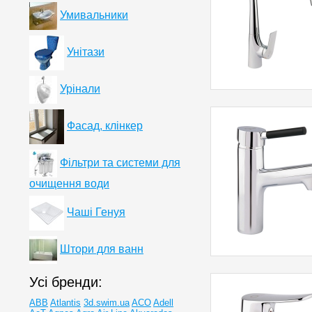
Умивальники
Унітази
Урінали
Фасад, клінкер
Фільтри та системи для
очищення води
Чаші Генуя
Штори для ванн
Усі бренди:
ABB
Atlantis
3d.swim.ua
ACO
Adell