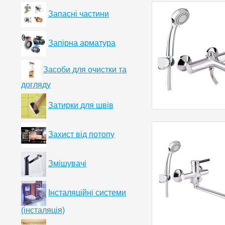
Запасні частини
Запірна арматура
Засоби для очистки та
догляду
Затирки для швів
Захист від потопу
Змішувачі
Інсталяційні системи
(інсталяція)