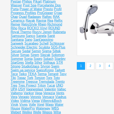
Pestan
Philips
Pikart
Platinum
Wasser
Pool Spa
Porcelanite Dos
Porta
Power of Water
Presto
Profil
Progress Profiles
ProGripper
Q-tap
Qtap
Quad
Radaway
Raftec
RAK
Ceramics
Ravak
Raviraj
Rea
Relfix
Remer
RetroStyle
Rhein
Richmond
Riho
Roca
ROCKO Vinyl
ROUND
Royal Thermo
Rozzy Jenori
Rubineta
Samsung
Sanco
Sanela
Sanit
Sanitana
Sano
Sant'agostino
Sanwerk
Scarabeo
Schell
Schlosser
Schneider Electric
Sculpta
SDS-Plus
Secure
Sedal
Semin
Sigma
Siltek
Silver
Simas
Sirem
Slezak
Solomon
Sommer
Sonia
Sopro
Splash
Stanley
StarGres
Stella
Sthor
Stilhaus
STR
1
2
3
4
Strong
StudioGlass
Styron
Swim
Swim.ua service
SwissKrono
Tarkett
Tece
Teiko
TEKA
Terma
Terranit
Tesy
Tiki
Topaz
Tork
Torsion
Torx
Toto
Treemme
Treesse
Tremolada
Trento
Tres
Tres Project
Triton
Tucai
UNO
UPA
USH
Vagnerplast
Valentin
Valtec
Valtemo
Vankor
Vega
Venezia
Vents
Vera
Veragio
Veronis
Versace
Viadrus
Videx
Vidima
Viega
Villeroy&Boch
Virok
Vives
Volle
Vorel
Wago
Water
House
WaterPro
Waterway
WBS
Webert
Welike
Welle
Wepos
Wiha