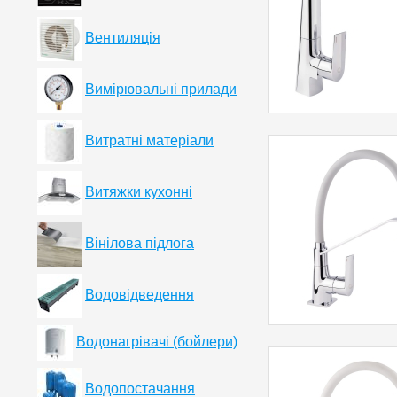
Вентиляція
Вимірювальні прилади
Витратні матеріали
Витяжки кухонні
Вінілова підлога
Водовідведення
Водонагрівачі (бойлери)
Водопостачання