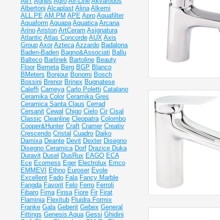
AeT
Agnes
Agro
Air-Line
Akvarodos
Albertoni
Alcaplast
Alina
Alkemi
ALL.PE
AM.PM
APE
Apro
Aquafilter
Aquaform
Aquapa
Aquatica
Arcana
Arino
Ariston
ArtCeram
Asignatura
Atlantic
Atlas Concorde
AUX
Axis
Group
Axor
Azteca
Azzardo
Badalona
Baden-Baden
Bagno&Associati
Ballu
Balteco
Barlinek
Bartoline
Beauty
Floor
Bemeta
Berg
BGP
Blanco
BMeters
Bonjour
Bonomi
Bosch
Bossini
Brenor
Brinex
Bugnatese
Caleffi
Cameya
Carlo Poletti
Catalano
Ceramika Color
Ceramika Gres
Ceramiсa Santa Claus
Cerrad
Cersanit
Cewal
Chigo
Cielo
Cir
Cisal
Classic
Cleanline
Cleopatra
Colombo
Cooper&Hunter
Craft
Cramer
Creativ
Crescendo
Cristal
Cuadro
Daiko
Damixa
Deante
Devit
Dexter
Disegno
Disegno Ceramica
Dorf
Drazice
Duka
Duravit
Dusel
DusRux
EAGO
ECA
Ece
Ecomess
Eger
Electrolux
Emco
EMMEVI
Ethno
Euroser
Evole
Excellent
Fado
Fala
Fancy Marble
Fangda
Favorit
Felo
Ferro
Ferroli
Fibaro
Fima
Finsa
Fiore
Fir
Firat
Flaminia
Flexitub
Fluidra
Formix
Franke
Gala
Geberit
Gebex
General
Fittings
Genesis Aqua
Gessi
Ghidini