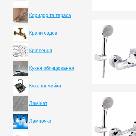
Коридор та тераса
Крани садові
Кріплення
Кухня облицювання
Кухонні мийки
Ламінат
Лампочки