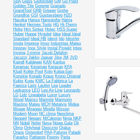
SpA
Glass
Glutoclean
GM
Go Plast
Golden Tile
Gorenje
Granado
GrandTool
GRB
Gripper
Grohe
Grundfos
GSI
Gustavsberg
H2O
Haceka
Hansa
Hansgrohe
Hatria
Henkel
Hermes Tools
HG
Hi-Therm
Hidra
Him Sintez
Hotec
HSS-Super
Huber
Huppe
Hygolet
Idea
Ideal
Ideal
Standard
Ideal НВ
Idevit
Ido
Idrosfer
Imola
Imprese
Imso
Industrias Mateu
Innoray
Inox Style
Instal Projekt
Intex
Invena
J-mirror
Jacob Delafon
Jacuzzi
Jakko
Jaquar
Jika
JM
JVD
Kaindl
Kaldewei
KAN
Kanlux
Keramac
Keramag
Kerasan
KFA
Kludi
Koller Pool
Kolo
Kolpa-San
Konskie
Korado
Kraus
Krono Original
Kubis
Kugu
KWC
La Fabbrica
La
Faenza
Laris
Laufen
Lea
Leader
Ledvance
LEO
Leo Air-Line
Leonardo
LG
Lidz
Lineabeta
Luxor
Luxury
Wood
Mainzu
Marmite
Marmorin
Mastino
Mateu
MCH
Metalvis
Midea
Mirage
Miraggio
Mirella
Mixxen
Modern
Moon
NC clima
Neoclima
Neoperl
Newarc
NICdesign
Ninja
NKP
NN
Nobili
Nofer
Nova
Nowa Gala
Oli
Olmo
Onlyheat
Opoczno
Oralux
Orans
Ostendorf
PAA
Pafonni
Paladii
Paradyz
Pattaroni
Peoniy
Perla