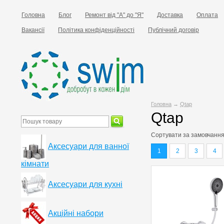
Головна
Блог
Ремонт від "А" до "Я"
Доставка
Оплата
Вакансії
Політика конфіденційності
Публічний договір
Головна
→
Qtap
Qtap
Сортувати за
замовчанн
Аксесуари для ванної
1
2
3
4
кімнати
Аксесуари для кухні
Акційні набори