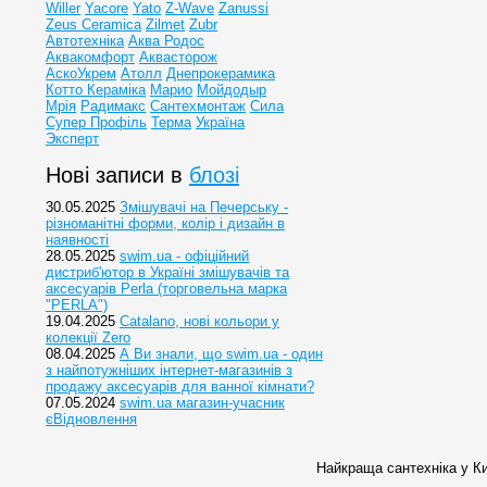
Willer
Yacore
Yato
Z-Wave
Zanussi
Zeus Ceramica
Zilmet
Zubr
Автотехніка
Аква Родос
Аквакомфорт
Аквасторож
АскоУкрем
Атолл
Днепрокерамика
Котто Кераміка
Марио
Мойдодыр
Мрія
Радимакс
Сантехмонтаж
Сила
Супер Профіль
Терма
Україна
Эксперт
Нові записи в
блозі
30.05.2025
Змішувачі на Печерську -
різноманітні форми, колір і дизайн в
наявності
28.05.2025
swim.ua - офіційний
дистриб'ютор в Україні змішувачів та
аксесуарів Perla (торговельна марка
"PERLA")
19.04.2025
Catalano, нові кольори у
колекції Zero
08.04.2025
А Ви знали, що swim.ua - один
з найпотужніших інтернет-магазинів з
продажу аксесуарів для ванної кімнати?
07.05.2024
swim.ua магазин-учасник
єВідновлення
Найкраща сантехніка у Ки