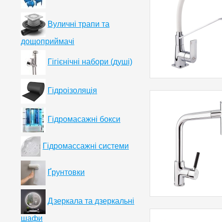
Вуличні трапи та
дощоприймачі
Гігієнічні набори (душі)
Гідроізоляція
Гідромасажні бокси
Гідромассажні системи
Ґрунтовки
Дзеркала та дзеркальні
шафи