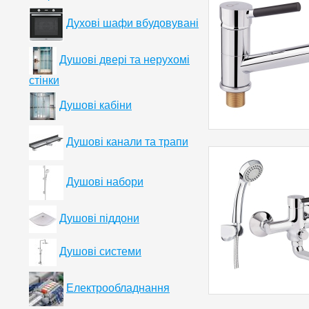
Духові шафи вбудовувані
Душові двері та нерухомі
стінки
Душові кабіни
Душові канали та трапи
Душові набори
Душові піддони
Душові системи
Електрообладнання