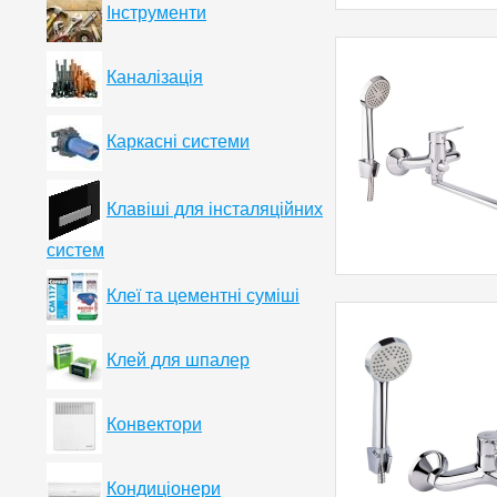
Інструменти
Каналізація
Каркасні системи
Клавіші для інсталяційних
систем
Клеї та цементні суміші
Клей для шпалер
Конвектори
Кондиціонери