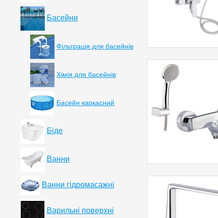
Басейни
Фільтрація для басейнів
Хімія для басейнів
Басейн каркасний
Біде
Ванни
Ванни гідромасажні
Варильні поверхні