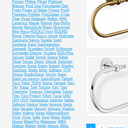
Pestan
Philips
Pikart
Platinum
Wasser
Pool Spa
Porcelanite Dos
Porta
Power of Water
Presto
Profil
Progress Profiles
ProGripper
Q-tap
Qtap
Quad
Radaway
Raftec
RAK
Ceramics
Ravak
Raviraj
Rea
Relfix
Remer
RetroStyle
Rhein
Richmond
Riho
Roca
ROCKO Vinyl
ROUND
Royal Thermo
Rozzy Jenori
Rubineta
Samsung
Sanco
Sanela
Sanit
Sanitana
Sano
Sant'agostino
Sanwerk
Scarabeo
Schell
Schlosser
Schneider Electric
Sculpta
SDS-Plus
Secure
Sedal
Semin
Sigma
Siltek
Silver
Simas
Sirem
Slezak
Solomon
Sommer
Sonia
Sopro
Splash
Stanley
StarGres
Stella
Sthor
Stilhaus
STR
Strong
StudioGlass
Styron
Swim
Swim.ua service
SwissKrono
Tarkett
Tece
Teiko
TEKA
Terma
Terranit
Tesy
Tiki
Topaz
Tork
Torsion
Torx
Toto
Treemme
Treesse
Tremolada
Trento
Tres
Tres Project
Triton
Tucai
UNO
UPA
USH
Vagnerplast
Valentin
Valtec
Valtemo
Vankor
Vega
Venezia
Vents
Vera
Veragio
Veronis
Versace
Viadrus
Videx
Vidima
Viega
Villeroy&Boch
Virok
Vives
Volle
Vorel
Wago
Water
House
WaterPro
Waterway
WBS
Webert
Welike
Welle
Wepos
Wiha