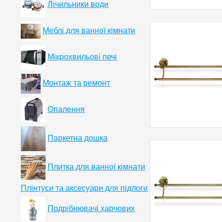
Лічильники води
Меблі для ванної кімнати
Мікрохвильові печі
Монтаж та ремонт
Опалення
Паркетна дошка
Плитка для ванної кімнати
Плінтуси та аксесуари для підлоги
Подрібнювачі харчових