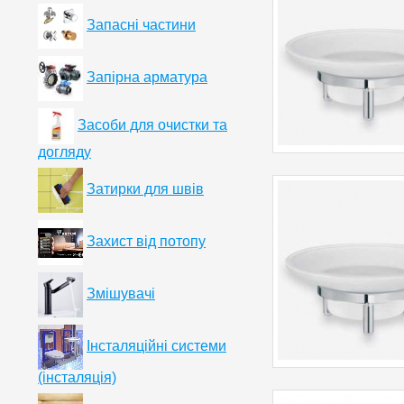
Запасні частини
Запірна арматура
Засоби для очистки та
догляду
Затирки для швів
Захист від потопу
Змішувачі
Інсталяційні системи
(інсталяція)