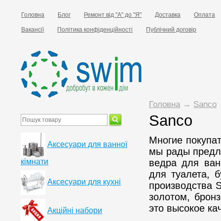
Головна
Блог
Ремонт від "А" до "Я"
Доставка
Оплата
Вакансії
Політика конфіденційності
Публічний договір
Головна
→
Sanco
Sanco
Многие покупа
Аксесуари для ванної
мы рады предл
кімнати
ведра для ван
для туалета, 
Аксесуари для кухні
производства S
золотом, брон
это высокое ка
Акційні набори