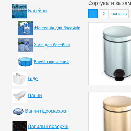
Сортувати за
зам
Басейни
1
2
все сразу
Фільтрація для басейнів
Хімія для басейнів
Басейн каркасний
Біде
Ванни
Ванни гідромасажні
Варильні поверхні