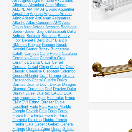
AeT
Agnes
Agro
Air-Line
Akvarodos
Albertoni
Alcaplast
Alina
Alkemi
ALL.PE
AM.PM
APE
Apro
Aquafilter
Aquaform
Aquapa
Aquatica
Arcana
Arino
Ariston
ArtCeram
Asignatura
Atlantic
Atlas Concorde
AUX
Axis
Group
Axor
Azteca
Azzardo
Badalona
Baden-Baden
Bagno&Associati
Ballu
Balteco
Barlinek
Bartoline
Beauty
Floor
Bemeta
Berg
BGP
Blanco
BMeters
Bonjour
Bonomi
Bosch
Bossini
Brenor
Brinex
Bugnatese
Caleffi
Cameya
Carlo Poletti
Catalano
Ceramika Color
Ceramika Gres
Ceramiсa Santa Claus
Cerrad
Cersanit
Cewal
Chigo
Cielo
Cir
Cisal
Classic
Cleanline
Cleopatra
Colombo
Cooper&Hunter
Craft
Cramer
Creativ
Crescendo
Cristal
Cuadro
Daiko
Damixa
Deante
Devit
Dexter
Disegno
Disegno Ceramica
Dorf
Drazice
Duka
Duravit
Dusel
DusRux
EAGO
ECA
Ece
Ecomess
Eger
Electrolux
Emco
EMMEVI
Ethno
Euroser
Evole
Excellent
Fado
Fala
Fancy Marble
Fangda
Favorit
Felo
Ferro
Ferroli
Fibaro
Fima
Finsa
Fiore
Fir
Firat
Flaminia
Flexitub
Fluidra
Formix
Franke
Gala
Geberit
Gebex
General
Fittings
Genesis Aqua
Gessi
Ghidini