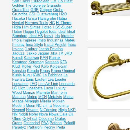
SpA
Glass
Glutoclean
GM
Go Plast
Golden Tile
Gorenje
Granado
GrandTool
GRB
Gripper
Grohe
Grundfos
GSI
Gustavsberg
H2O
Haceka
Hansa
Hansgrohe
Hatria
Henkel
Hermes Tools
HG
Hi-Therm
Hidra
Him Sintez
Hotec
HSS-Super
Huber
Huppe
Hygolet
Idea
Ideal
Ideal
Standard
Ideal НВ
Idevit
Ido
Idrosfer
Imola
Imprese
Imso
Industrias Mateu
Innoray
Inox Style
Instal Projekt
Intex
Invena
J-mirror
Jacob Delafon
Jacuzzi
Jakko
Jaquar
Jika
JM
JVD
Kaindl
Kaldewei
KAN
Kanlux
Keramac
Keramag
Kerasan
KFA
Kludi
Koller Pool
Kolo
Kolpa-San
Konskie
Korado
Kraus
Krono Original
Kubis
Kugu
KWC
La Fabbrica
La
Faenza
Laris
Laufen
Lea
Leader
Ledvance
LEO
Leo Air-Line
Leonardo
LG
Lidz
Lineabeta
Luxor
Luxury
Wood
Mainzu
Marmite
Marmorin
Mastino
Mateu
MCH
Metalvis
Midea
Mirage
Miraggio
Mirella
Mixxen
Modern
Moon
NC clima
Neoclima
Neoperl
Newarc
NICdesign
Ninja
NKP
NN
Nobili
Nofer
Nova
Nowa Gala
Oli
Olmo
Onlyheat
Opoczno
Oralux
Orans
Ostendorf
PAA
Pafonni
Paladii
Paradyz
Pattaroni
Peoniy
Perla