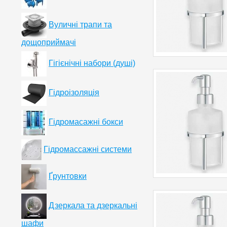
Вуличні трапи та
дощоприймачі
Гігієнічні набори (душі)
Гідроізоляція
Гідромасажні бокси
Гідромассажні системи
Ґрунтовки
Дзеркала та дзеркальні
шафи