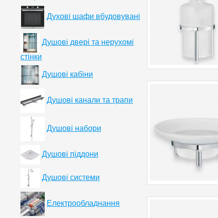
Духові шафи вбудовувані
Душові двері та нерухомі
стінки
Душові кабіни
Душові канали та трапи
Душові набори
Душові піддони
Душові системи
Електрообладнання