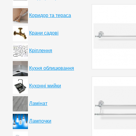
Коридор та тераса
Крани садові
Кріплення
Кухня облицювання
Кухонні мийки
Ламінат
Лампочки