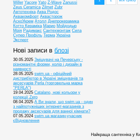
1
2
все сразу
Willer
Yacore
Yato
Z-Wave
Zanussi
Zeus Ceramica
Zilmet
Zubr
Автотехніка
Аква Родос
Аквакомфорт
Аквасторож
АскоУкрем
Атолл
Днепрокерамика
Котто Кераміка
Марио
Мойдодыр
Мрія
Радимакс
Сантехмонтаж
Сила
Супер Профіль
Терма
Україна
Эксперт
Нові записи в
блозі
30.05.2025
Змішувачі на Печерську -
різноманітні форми, колір і дизайн в
наявності
28.05.2025
swim.ua - офіційний
дистриб'ютор в Україні змішувачів та
аксесуарів Perla (торговельна марка
"PERLA")
19.04.2025
Catalano, нові кольори у
колекції Zero
08.04.2025
А Ви знали, що swim.ua - один
з найпотужніших інтернет-магазинів з
продажу аксесуарів для ванної кімнати?
07.05.2024
swim.ua магазин-учасник
єВідновлення
Найкраща сантехніка у Ки