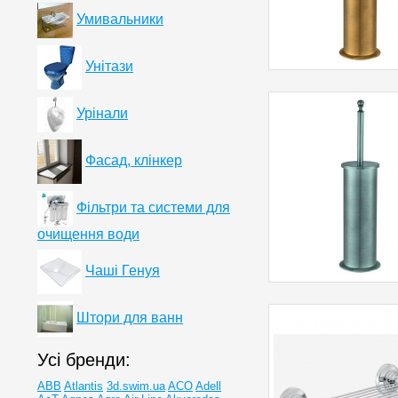
Умивальники
Унітази
Урінали
Фасад, клінкер
Фільтри та системи для
очищення води
Чаші Генуя
Штори для ванн
Усі бренди:
ABB
Atlantis
3d.swim.ua
ACO
Adell