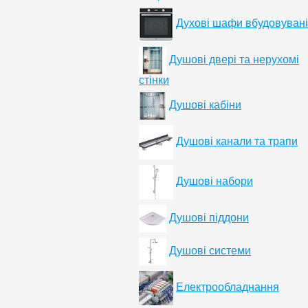
Духові шафи вбудовувані
Душові двері та нерухомі
стінки
Душові кабіни
Душові канали та трапи
Душові набори
Душові піддони
Душові системи
Електрообладнання