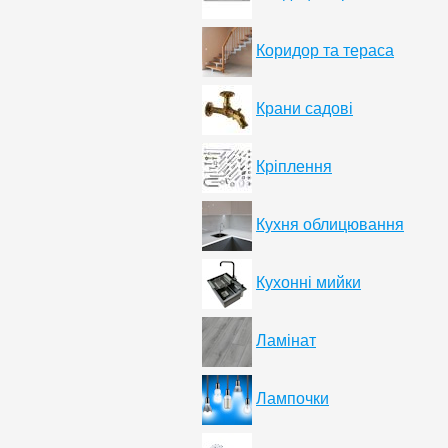
Коридор та тераса
Крани садові
Кріплення
Кухня облицювання
Кухонні мийки
Ламінат
Лампочки