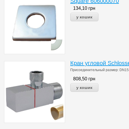
Square 606000070
134,10
грн
Кран угловой Schloss
Присоединительный размер: DN15 1/
808,50
грн