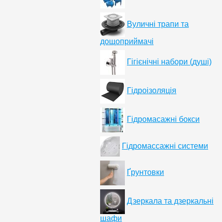
Вуличні трапи та
дощоприймачі
Гігієнічні набори (душі)
Гідроізоляція
Гідромасажні бокси
Гідромассажні системи
Ґрунтовки
Дзеркала та дзеркальні
шафи