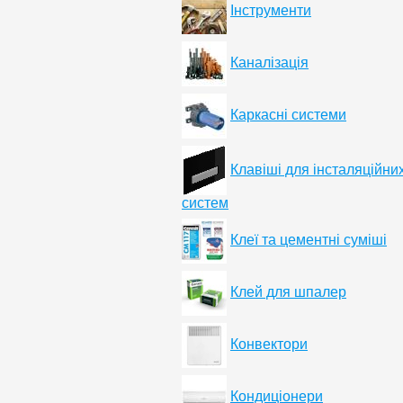
Інструменти
Каналізація
Каркасні системи
Клавіші для інсталяційни
систем
Клеї та цементні суміші
Клей для шпалер
Конвектори
Кондиціонери