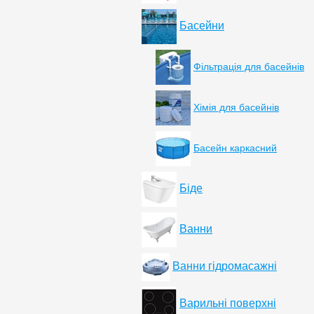
Басейни
Фільтрація для басейнів
Хімія для басейнів
Басейн каркасний
Біде
Ванни
Ванни гідромасажні
Варильні поверхні