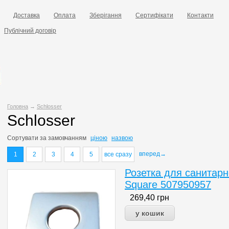
Доставка
Оплата
Зберігання
Сертифікати
Контакти
Публічний договір
Головна
→
Schlosser
Schlosser
Сортувати за
замовчанням
ціною
назвою
вперед→
1
2
3
4
5
все сразу
Розетка для санитарн
Square 507950957
269,40
грн