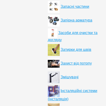
Запасні частини
Запірна арматура
Засоби для очистки та
догляду
Затирки для швів
Захист від потопу
Змішувачі
Інсталяційні системи
(інсталяція)