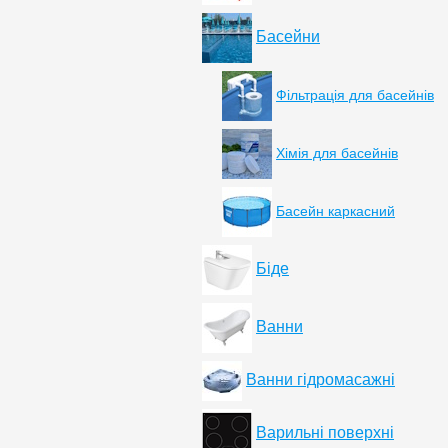
Басейни
Фільтрація для басейнів
Хімія для басейнів
Басейн каркасний
Біде
Ванни
Ванни гідромасажні
Варильні поверхні