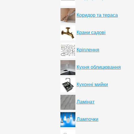
Коридор та тераса
Крани садові
Кріплення
Кухня облицювання
Кухонні мийки
Ламінат
Лампочки