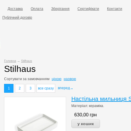
Доставка
Оплата
Зберігання
Сертифікати
Контакти
Публічний договір
Головна
→
Stilhaus
Stilhaus
Сортувати за
замовчанням
ціною
назвою
вперед→
1
2
3
все сразу
Настільна мильниця S
Матеріал: кераміка.
630,00
грн