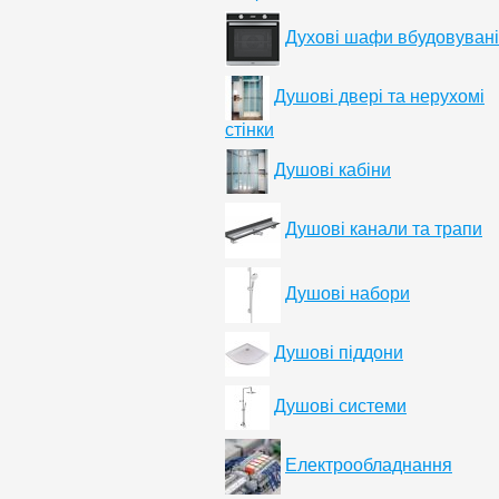
Духові шафи вбудовувані
Душові двері та нерухомі
стінки
Душові кабіни
Душові канали та трапи
Душові набори
Душові піддони
Душові системи
Електрообладнання