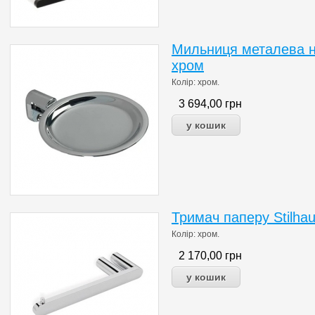
Мильниця металева н
хром
Колір: хром.
3 694,00
грн
Тримач паперу Stilhau
Колір: хром.
2 170,00
грн