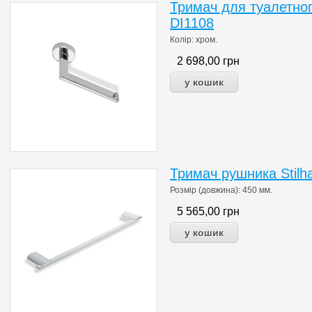
Тримач для туалетног
DI1108
Колір: хром.
2 698,00
грн
Тримач рушника Stilha
Розмір (довжина): 450 мм.
5 565,00
грн