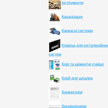
Інструменти
Каналізація
Каркасні системи
Клавіші для інсталяційни
систем
Клеї та цементні суміші
Клей для шпалер
Конвектори
Кондиціонери