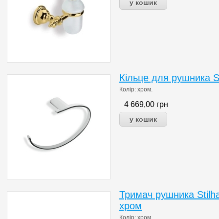
Кільце для рушника S
Колір: хром.
4 669,00
грн
Тримач рушника Stilh
хром
Колір: хром.