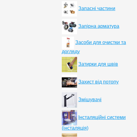
Запасні частини
Запірна арматура
Засоби для очистки та
догляду
Затирки для швів
Захист від потопу
Змішувачі
Інсталяційні системи
(інсталяція)