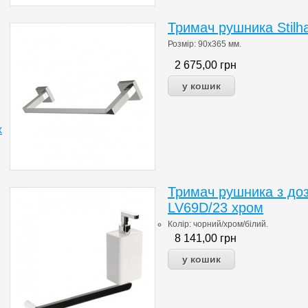
Тримач рушника Stilh
Розмір: 90х365 мм.
2 675,00
грн
х
Тримач рушника з доза
LV69D/23 хром
Колір: чорний/хром/білий.
8 141,00
грн