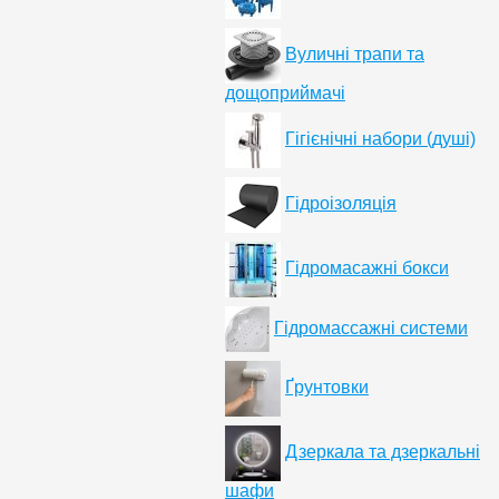
Вуличні трапи та
дощоприймачі
Гігієнічні набори (душі)
Гідроізоляція
Гідромасажні бокси
Гідромассажні системи
Ґрунтовки
Дзеркала та дзеркальні
шафи