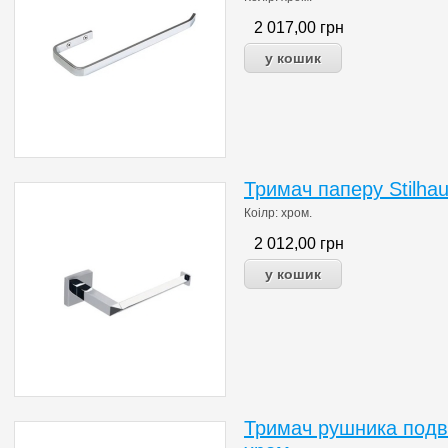
2 017,00
грн
Тримач паперу Stilha
Коілр: хром.
2 012,00
грн
Тримач рушника подві