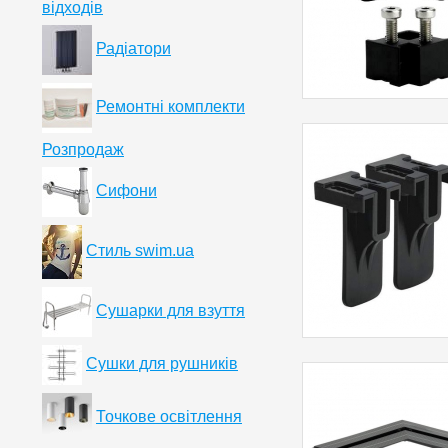
відходів
Радіатори
Ремонтні комплекти
Розпродаж
Сифони
Стиль swim.ua
Сушарки для взуття
Сушки для рушників
Точкове освітлення