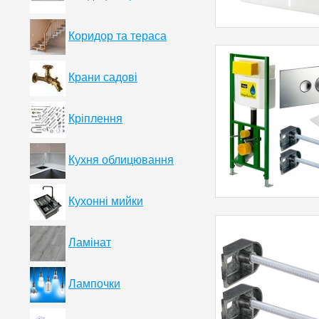
Коридор та тераса
Крани садові
Кріплення
Кухня облицювання
Кухонні мийки
Ламінат
Лампочки