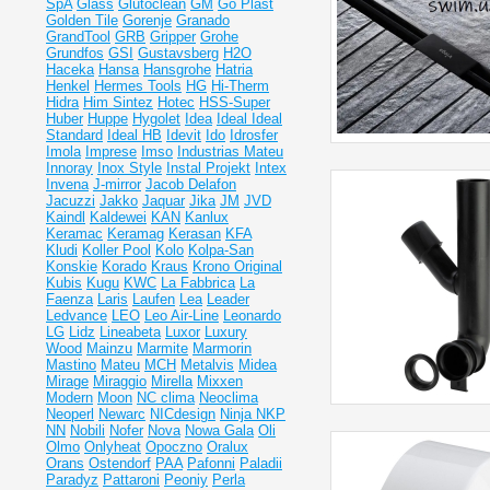
SpA
Glass
Glutoclean
GM
Go Plast
Golden Tile
Gorenje
Granado
GrandTool
GRB
Gripper
Grohe
Grundfos
GSI
Gustavsberg
H2O
Haceka
Hansa
Hansgrohe
Hatria
Henkel
Hermes Tools
HG
Hi-Therm
Hidra
Him Sintez
Hotec
HSS-Super
Huber
Huppe
Hygolet
Idea
Ideal
Ideal
Standard
Ideal НВ
Idevit
Ido
Idrosfer
Imola
Imprese
Imso
Industrias Mateu
Innoray
Inox Style
Instal Projekt
Intex
Invena
J-mirror
Jacob Delafon
Jacuzzi
Jakko
Jaquar
Jika
JM
JVD
Kaindl
Kaldewei
KAN
Kanlux
Keramac
Keramag
Kerasan
KFA
Kludi
Koller Pool
Kolo
Kolpa-San
Konskie
Korado
Kraus
Krono Original
Kubis
Kugu
KWC
La Fabbrica
La
Faenza
Laris
Laufen
Lea
Leader
Ledvance
LEO
Leo Air-Line
Leonardo
LG
Lidz
Lineabeta
Luxor
Luxury
Wood
Mainzu
Marmite
Marmorin
Mastino
Mateu
MCH
Metalvis
Midea
Mirage
Miraggio
Mirella
Mixxen
Modern
Moon
NC clima
Neoclima
Neoperl
Newarc
NICdesign
Ninja
NKP
NN
Nobili
Nofer
Nova
Nowa Gala
Oli
Olmo
Onlyheat
Opoczno
Oralux
Orans
Ostendorf
PAA
Pafonni
Paladii
Paradyz
Pattaroni
Peoniy
Perla