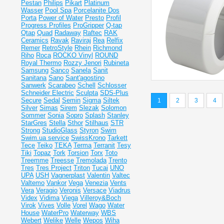
Pestan
Philips
Pikart
Platinum
Wasser
Pool Spa
Porcelanite Dos
Porta
Power of Water
Presto
Profil
Progress Profiles
ProGripper
Q-tap
Qtap
Quad
Radaway
Raftec
RAK
Ceramics
Ravak
Raviraj
Rea
Relfix
Remer
RetroStyle
Rhein
Richmond
Riho
Roca
ROCKO Vinyl
ROUND
Royal Thermo
Rozzy Jenori
Rubineta
Samsung
Sanco
Sanela
Sanit
Sanitana
Sano
Sant'agostino
Sanwerk
Scarabeo
Schell
Schlosser
Schneider Electric
Sculpta
SDS-Plus
Secure
Sedal
Semin
Sigma
Siltek
1
2
3
4
Silver
Simas
Sirem
Slezak
Solomon
Sommer
Sonia
Sopro
Splash
Stanley
StarGres
Stella
Sthor
Stilhaus
STR
Strong
StudioGlass
Styron
Swim
Swim.ua service
SwissKrono
Tarkett
Tece
Teiko
TEKA
Terma
Terranit
Tesy
Tiki
Topaz
Tork
Torsion
Torx
Toto
Treemme
Treesse
Tremolada
Trento
Tres
Tres Project
Triton
Tucai
UNO
UPA
USH
Vagnerplast
Valentin
Valtec
Valtemo
Vankor
Vega
Venezia
Vents
Vera
Veragio
Veronis
Versace
Viadrus
Videx
Vidima
Viega
Villeroy&Boch
Virok
Vives
Volle
Vorel
Wago
Water
House
WaterPro
Waterway
WBS
Webert
Welike
Welle
Wepos
Wiha