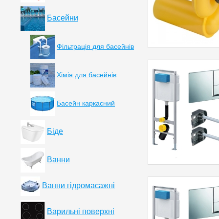
Басейни
Фільтрація для басейнів
Хімія для басейнів
Басейн каркасний
Біде
Ванни
Ванни гідромасажні
Варильні поверхні