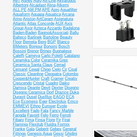
AeT
Agnes
Agro
Air-Line
Akvarodos
Albertoni
Alcaplast
Alina
Alkemi
ALL.PE
AM.PM
APE
Apro
Aquafilter
Aquaform
Aquapa
Aquatica
Arcana
Arino
Ariston
ArtCeram
Asignatura
Atlantic
Atlas Concorde
AUX
Axis
Group
Axor
Azteca
Azzardo
Badalona
Baden-Baden
Bagno&Associati
Ballu
Balteco
Barlinek
Bartoline
Beauty
Floor
Bemeta
Berg
BGP
Blanco
BMeters
Bonjour
Bonomi
Bosch
Bossini
Brenor
Brinex
Bugnatese
Caleffi
Cameya
Carlo Poletti
Catalano
Ceramika Color
Ceramika Gres
Ceramiсa Santa Claus
Cerrad
Cersanit
Cewal
Chigo
Cielo
Cir
Cisal
Classic
Cleanline
Cleopatra
Colombo
Cooper&Hunter
Craft
Cramer
Creativ
Crescendo
Cristal
Cuadro
Daiko
Damixa
Deante
Devit
Dexter
Disegno
Disegno Ceramica
Dorf
Drazice
Duka
Duravit
Dusel
DusRux
EAGO
ECA
Ece
Ecomess
Eger
Electrolux
Emco
EMMEVI
Ethno
Euroser
Evole
Excellent
Fado
Fala
Fancy Marble
Fangda
Favorit
Felo
Ferro
Ferroli
Fibaro
Fima
Finsa
Fiore
Fir
Firat
Flaminia
Flexitub
Fluidra
Formix
Franke
Gala
Geberit
Gebex
General
Fittings
Genesis Aqua
Gessi
Ghidini