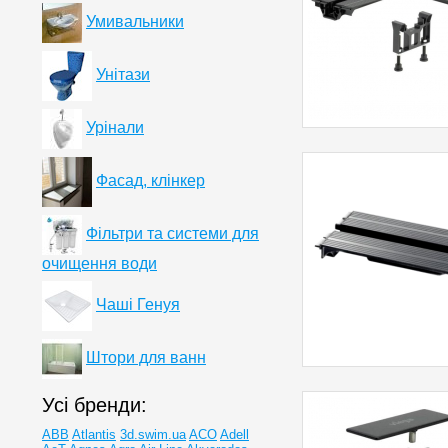
Умивальники
Унітази
Урінали
Фасад, клінкер
Фільтри та системи для
очищення води
Чаші Генуя
Штори для ванн
Усі бренди:
ABB
Atlantis
3d.swim.ua
ACO
Adell