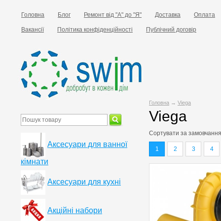
Головна
Блог
Ремонт від "А" до "Я"
Доставка
Оплата
Вакансії
Політика конфіденційності
Публічний договір
Головна
→
Viega
Viega
Сортувати за
замовчанн
Аксесуари для ванної
1
2
3
4
кімнати
Аксесуари для кухні
Акційні набори