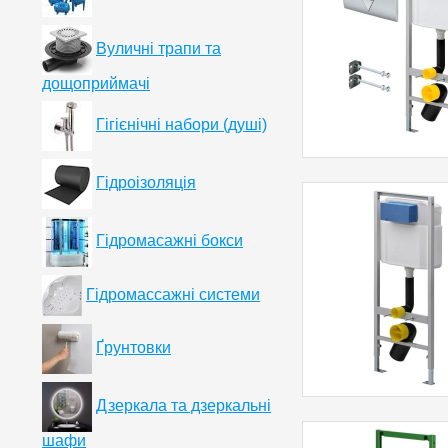
Вуличні трапи та
дощоприймачі
Гігієнічні набори (душі)
Гідроізоляція
Гідромасажні бокси
Гідромассажні системи
Ґрунтовки
Дзеркала та дзеркальні
шафи