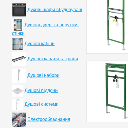
Духові шафи вбудовувані
Душові двері та нерухомі
стінки
Душові кабіни
Душові канали та трапи
Душові набори
Душові піддони
Душові системи
Електрообладнання