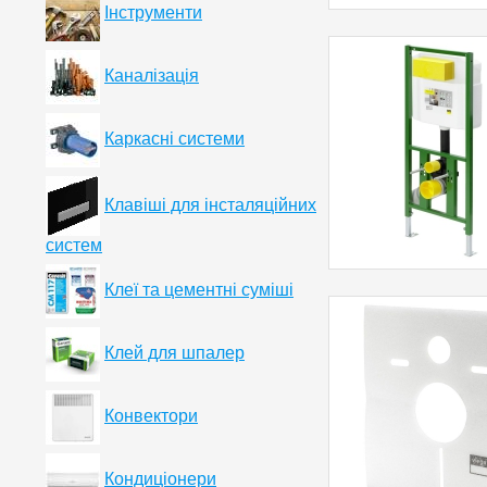
Інструменти
Каналізація
Каркасні системи
Клавіші для інсталяційних
систем
Клеї та цементні суміші
Клей для шпалер
Конвектори
Кондиціонери