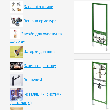
Запасні частини
Запірна арматура
Засоби для очистки та
догляду
Затирки для швів
Захист від потопу
Змішувачі
Інсталяційні системи
(інсталяція)