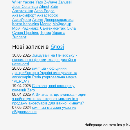
Willer
Yacore
Yato
Z-Wave
Zanussi
Zeus Ceramica
Zilmet
Zubr
Автотехніка
Аква Родос
Аквакомфорт
Аквасторож
АскоУкрем
Атолл
Днепрокерамика
Котто Кераміка
Марио
Мойдодыр
Мрія
Радимакс
Сантехмонтаж
Сила
Супер Профіль
Терма
Україна
Эксперт
Нові записи в
блозі
30.05.2025
Змішувачі на Печерську -
різноманітні форми, колір і дизайн в
наявності
28.05.2025
swim.ua - офіційний
дистриб'ютор в Україні змішувачів та
аксесуарів Perla (торговельна марка
"PERLA")
19.04.2025
Catalano, нові кольори у
колекції Zero
08.04.2025
А Ви знали, що swim.ua - один
з найпотужніших інтернет-магазинів з
продажу аксесуарів для ванної кімнати?
07.05.2024
swim.ua магазин-учасник
єВідновлення
Найкраща сантехніка у Ки