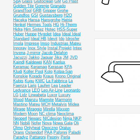
SpA
Glass
Glutoclean
GM
Go Plast
Golden Tile
Gorenje
Granado
GrandTool
GRB
Gripper
Grohe
Grundfos
GSI
Gustavsberg
H2O
Haceka
Hansa
Hansgrohe
Hatria
Henkel
Hermes Tools
HG
Hi-Therm
Hidra
Him Sintez
Hotec
HSS-Super
Huber
Huppe
Hygolet
Idea
Ideal
Ideal
Standard
Ideal НВ
Idevit
Ido
Idrosfer
Imola
Imprese
Imso
Industrias Mateu
Innoray
Inox Style
Instal Projekt
Intex
Invena
J-mirror
Jacob Delafon
Jacuzzi
Jakko
Jaquar
Jika
JM
JVD
Kaindl
Kaldewei
KAN
Kanlux
Keramac
Keramag
Kerasan
KFA
Kludi
Koller Pool
Kolo
Kolpa-San
Konskie
Korado
Kraus
Krono Original
Kubis
Kugu
KWC
La Fabbrica
La
Faenza
Laris
Laufen
Lea
Leader
Ledvance
LEO
Leo Air-Line
Leonardo
LG
Lidz
Lineabeta
Luxor
Luxury
Wood
Mainzu
Marmite
Marmorin
Mastino
Mateu
MCH
Metalvis
Midea
Mirage
Miraggio
Mirella
Mixxen
Modern
Moon
NC clima
Neoclima
Neoperl
Newarc
NICdesign
Ninja
NKP
NN
Nobili
Nofer
Nova
Nowa Gala
Oli
Olmo
Onlyheat
Opoczno
Oralux
Orans
Ostendorf
PAA
Pafonni
Paladii
Paradyz
Pattaroni
Peoniy
Perla