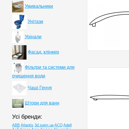
Умивальники
Унітази
Урінали
Фасад, клінкер
Фільтри та системи для
очищення води
Чаші Генуя
Штори для ванн
Усі бренди:
ABB
Atlantis
3d.swim.ua
ACO
Adell