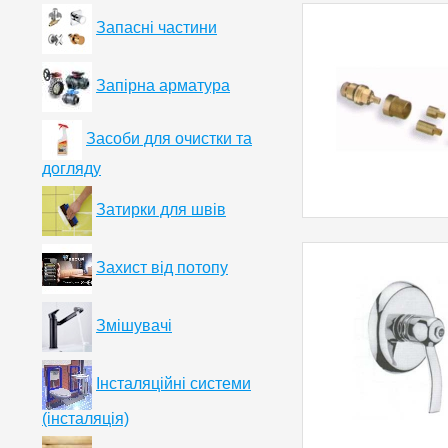
Запасні частини
Запірна арматура
Засоби для очистки та
догляду
Затирки для швів
Захист від потопу
Змішувачі
Інсталяційні системи
(інсталяція)