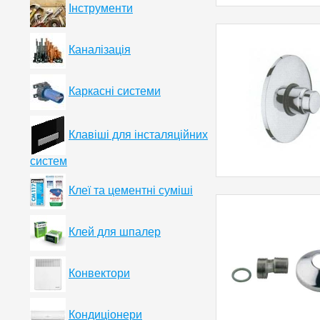
Інструменти
Каналізація
Каркасні системи
Клавіші для інсталяційних
систем
Клеї та цементні суміші
Клей для шпалер
Конвектори
Кондиціонери