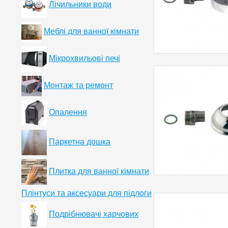
Лічильники води
Меблі для ванної кімнати
Мікрохвильові печі
Монтаж та ремонт
Опалення
Паркетна дошка
Плитка для ванної кімнати
Плінтуси та аксесуари для підлоги
Подрібнювачі харчових