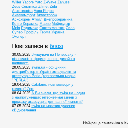
Willer
Yacore
Yato
Z-Wave
Zanussi
Zeus Ceramica
Zilmet
Zubr
Автотехніка
Аква Родос
Аквакомфорт
Аквасторож
АскоУкрем
Атолл
Днепрокерамика
Котто Кераміка
Марио
Мойдодыр
Мрія
Радимакс
Сантехмонтаж
Сила
Супер Профіль
Терма
Україна
Эксперт
Нові записи в
блозі
30.05.2025
Змішувачі на Печерську -
різноманітні форми, колір і дизайн в
наявності
28.05.2025
swim.ua - офіційний
дистриб'ютор в Україні змішувачів та
аксесуарів Perla (торговельна марка
"PERLA")
19.04.2025
Catalano, нові кольори у
колекції Zero
08.04.2025
А Ви знали, що swim.ua - один
з найпотужніших інтернет-магазинів з
продажу аксесуарів для ванної кімнати?
07.05.2024
swim.ua магазин-учасник
єВідновлення
Найкраща сантехніка у Ки