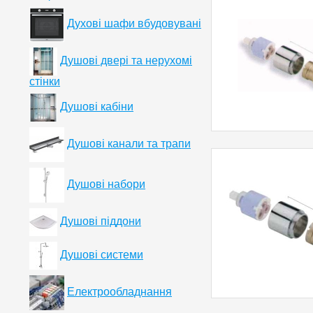
Духові шафи вбудовувані
Душові двері та нерухомі
стінки
Душові кабіни
Душові канали та трапи
Душові набори
Душові піддони
Душові системи
Електрообладнання