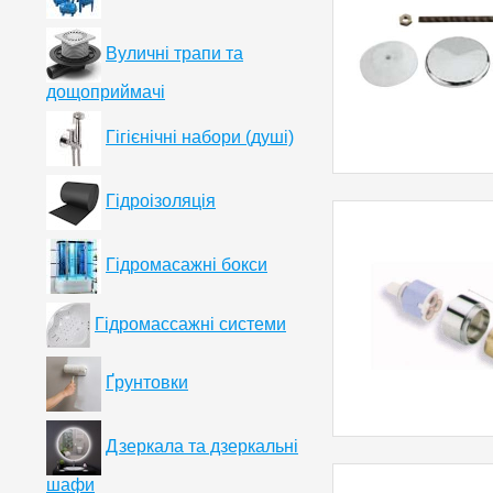
Вуличні трапи та
дощоприймачі
Гігієнічні набори (душі)
Гідроізоляція
Гідромасажні бокси
Гідромассажні системи
Ґрунтовки
Дзеркала та дзеркальні
шафи