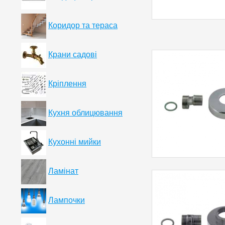
Коридор та тераса
Крани садові
Кріплення
Кухня облицювання
Кухонні мийки
Ламінат
Лампочки