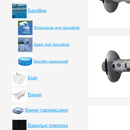
Басейни
Фільтрація для басейнів
Хімія для басейнів
Басейн каркасний
Біде
Ванни
Ванни гідромасажні
Варильні поверхні