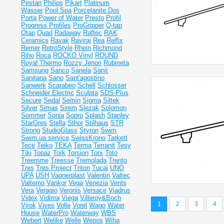
Pestan
Philips
Pikart
Platinum
Wasser
Pool Spa
Porcelanite Dos
Porta
Power of Water
Presto
Profil
Progress Profiles
ProGripper
Q-tap
Qtap
Quad
Radaway
Raftec
RAK
Ceramics
Ravak
Raviraj
Rea
Relfix
Remer
RetroStyle
Rhein
Richmond
Riho
Roca
ROCKO Vinyl
ROUND
Royal Thermo
Rozzy Jenori
Rubineta
Samsung
Sanco
Sanela
Sanit
Sanitana
Sano
Sant'agostino
Sanwerk
Scarabeo
Schell
Schlosser
Schneider Electric
Sculpta
SDS-Plus
Secure
Sedal
Semin
Sigma
Siltek
Silver
Simas
Sirem
Slezak
Solomon
Sommer
Sonia
Sopro
Splash
Stanley
StarGres
Stella
Sthor
Stilhaus
STR
Strong
StudioGlass
Styron
Swim
Swim.ua service
SwissKrono
Tarkett
Tece
Teiko
TEKA
Terma
Terranit
Tesy
Tiki
Topaz
Tork
Torsion
Torx
Toto
Treemme
Treesse
Tremolada
Trento
Tres
Tres Project
Triton
Tucai
UNO
UPA
USH
Vagnerplast
Valentin
Valtec
Valtemo
Vankor
Vega
Venezia
Vents
Vera
Veragio
Veronis
Versace
Viadrus
Videx
Vidima
Viega
Villeroy&Boch
1
2
3
4
Virok
Vives
Volle
Vorel
Wago
Water
House
WaterPro
Waterway
WBS
Webert
Welike
Welle
Wepos
Wiha