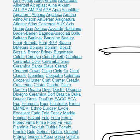
AeT
Agnes
Agro
Air-Line
Akvarodos
Albertoni
Alcaplast
Alina
Alkemi
ALL.PE
AM.PM
APE
Apro
Aquafilter
Aquaform
Aquapa
Aquatica
Arcana
Arino
Ariston
ArtCeram
Asignatura
Atlantic
Atlas Concorde
AUX
Axis
Group
Axor
Azteca
Azzardo
Badalona
Baden-Baden
Bagno&Associati
Ballu
Balteco
Barlinek
Bartoline
Beauty
Floor
Bemeta
Berg
BGP
Blanco
BMeters
Bonjour
Bonomi
Bosch
Bossini
Brenor
Brinex
Bugnatese
Caleffi
Cameya
Carlo Poletti
Catalano
Ceramika Color
Ceramika Gres
Ceramiсa Santa Claus
Cerrad
Cersanit
Cewal
Chigo
Cielo
Cir
Cisal
Classic
Cleanline
Cleopatra
Colombo
Cooper&Hunter
Craft
Cramer
Creativ
Crescendo
Cristal
Cuadro
Daiko
Damixa
Deante
Devit
Dexter
Disegno
Disegno Ceramica
Dorf
Drazice
Duka
Duravit
Dusel
DusRux
EAGO
ECA
Ece
Ecomess
Eger
Electrolux
Emco
EMMEVI
Ethno
Euroser
Evole
Excellent
Fado
Fala
Fancy Marble
Fangda
Favorit
Felo
Ferro
Ferroli
Fibaro
Fima
Finsa
Fiore
Fir
Firat
Flaminia
Flexitub
Fluidra
Formix
Franke
Gala
Geberit
Gebex
General
Fittings
Genesis Aqua
Gessi
Ghidini