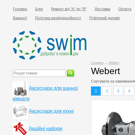
Головна
Блог
Ремонт від "А" до "Я"
Доставка
Оплата
Вакансії
Політика конфіденційності
Публічний договір
Головна
→
Webert
Webert
Сортувати за
замовчанн
Аксесуари для ванної
1
2
3
4
кімнати
Аксесуари для кухні
Акційні набори