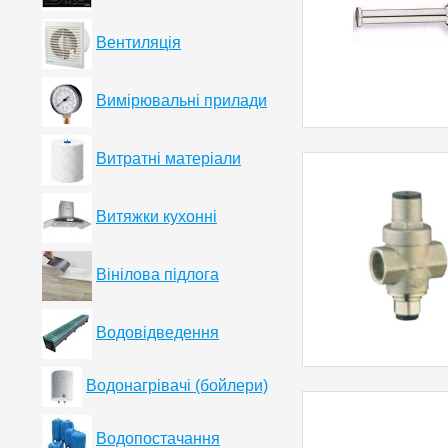
Вентиляція
Вимірювальні прилади
Витратні матеріали
Витяжки кухонні
Вінілова підлога
Водовідведення
Водонагрівачі (бойлери)
Водопостачання