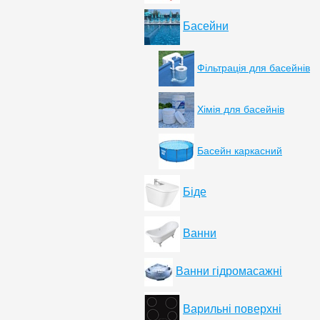
Басейни
Фільтрація для басейнів
Хімія для басейнів
Басейн каркасний
Біде
Ванни
Ванни гідромасажні
Варильні поверхні