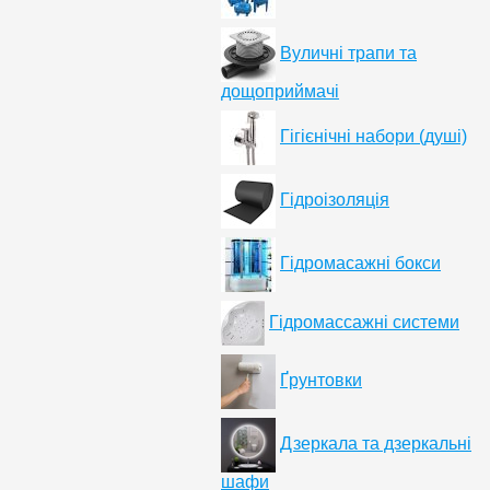
Вуличні трапи та
дощоприймачі
Гігієнічні набори (душі)
Гідроізоляція
Гідромасажні бокси
Гідромассажні системи
Ґрунтовки
Дзеркала та дзеркальні
шафи