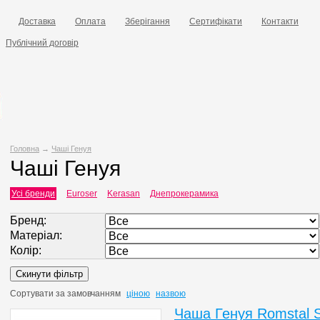
Доставка
Оплата
Зберігання
Сертифікати
Контакти
Публічний договір
Головна
→
Чаші Генуя
Чаші Генуя
Усі бренди
Euroser
Kerasan
Днепрокерамика
Бренд:
Матеріал:
Колір:
Сортувати за
замовчанням
ціною
назвою
Чаша Генуя Romstal S