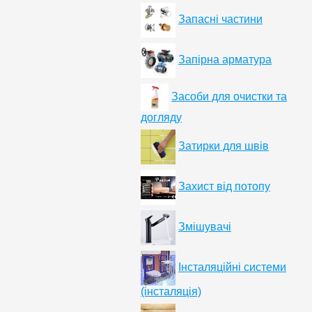
Запасні частини
Запірна арматура
Засоби для очистки та
догляду
Затирки для швів
Захист від потопу
Змішувачі
Інсталяційні системи
(інсталяція)