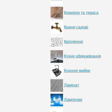
Коридор та тераса
Крани садові
Кріплення
Кухня облицювання
Кухонні мийки
Ламінат
Лампочки