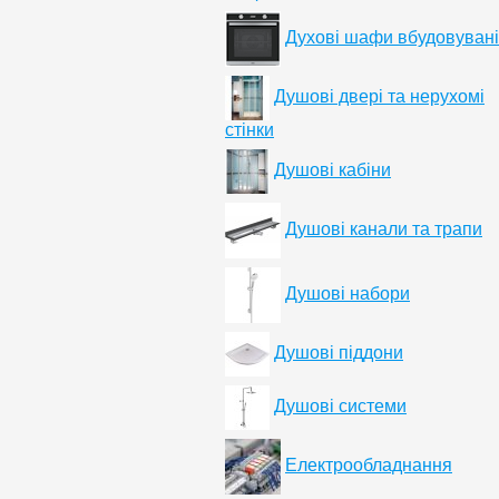
Духові шафи вбудовувані
Душові двері та нерухомі
стінки
Душові кабіни
Душові канали та трапи
Душові набори
Душові піддони
Душові системи
Електрообладнання