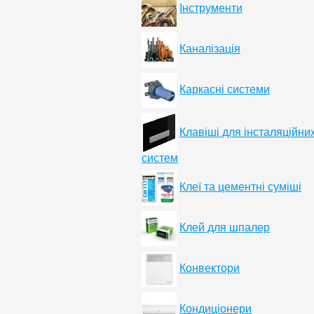
Інструменти
Каналізація
Каркасні системи
Клавіші для інсталяційни
систем
Клеї та цементні суміші
Клей для шпалер
Конвектори
Кондиціонери