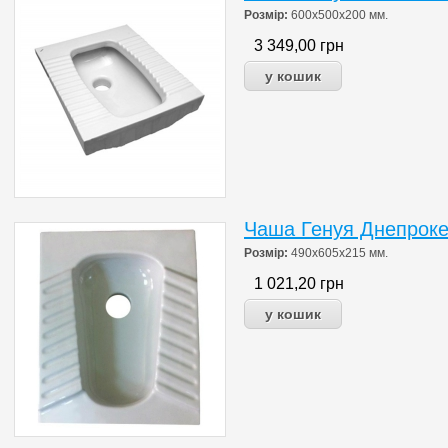
Розмір:
600х500х200 мм.
3 349,00
грн
Чаша Генуя Днепрок
Розмір:
490х605х215 мм.
1 021,20
грн