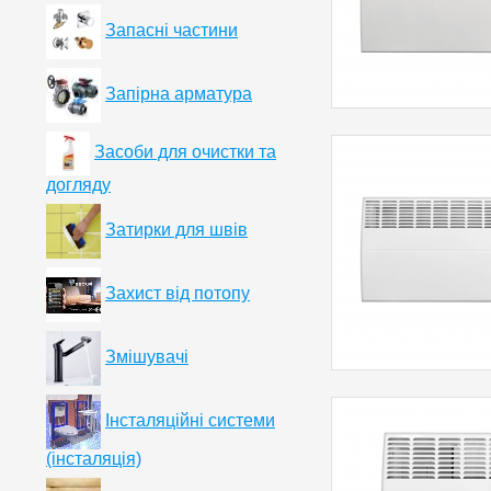
Запасні частини
Запірна арматура
Засоби для очистки та
догляду
Затирки для швів
Захист від потопу
Змішувачі
Інсталяційні системи
(інсталяція)