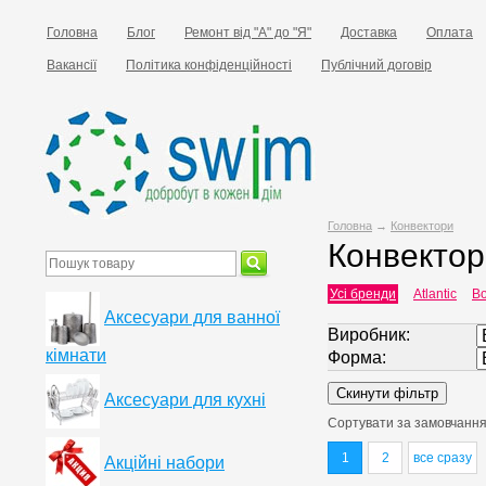
Головна
Блог
Ремонт від "А" до "Я"
Доставка
Оплата
Вакансії
Політика конфіденційності
Публічний договір
Головна
→
Конвектори
Конвектор
Усі бренди
Atlantic
Bo
Аксесуари для ванної
Виробник:
кімнати
Форма:
Аксесуари для кухні
Сортувати за
замовчанн
1
2
все сразу
Акційні набори