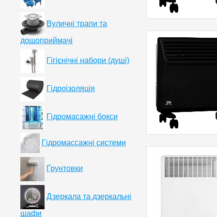
Вуличні трапи та
дощоприймачі
Гігієнічні набори (душі)
Гідроізоляція
Гідромасажні бокси
Гідромассажні системи
Ґрунтовки
Дзеркала та дзеркальні
шафи