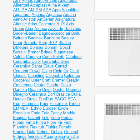
AeT
Agnes
Agro
Air-Line
Akvarodos
Albertoni
Alcaplast
Alina
Alkemi
ALL.PE
AM.PM
APE
Apro
Aquafilter
Aquaform
Aquapa
Aquatica
Arcana
Arino
Ariston
ArtCeram
Asignatura
Atlantic
Atlas Concorde
AUX
Axis
Group
Axor
Azteca
Azzardo
Badalona
Baden-Baden
Bagno&Associati
Ballu
Balteco
Barlinek
Bartoline
Beauty
Floor
Bemeta
Berg
BGP
Blanco
BMeters
Bonjour
Bonomi
Bosch
Bossini
Brenor
Brinex
Bugnatese
Caleffi
Cameya
Carlo Poletti
Catalano
Ceramika Color
Ceramika Gres
Ceramiсa Santa Claus
Cerrad
Cersanit
Cewal
Chigo
Cielo
Cir
Cisal
Classic
Cleanline
Cleopatra
Colombo
Cooper&Hunter
Craft
Cramer
Creativ
Crescendo
Cristal
Cuadro
Daiko
Damixa
Deante
Devit
Dexter
Disegno
Disegno Ceramica
Dorf
Drazice
Duka
Duravit
Dusel
DusRux
EAGO
ECA
Ece
Ecomess
Eger
Electrolux
Emco
EMMEVI
Ethno
Euroser
Evole
Excellent
Fado
Fala
Fancy Marble
Fangda
Favorit
Felo
Ferro
Ferroli
Fibaro
Fima
Finsa
Fiore
Fir
Firat
Flaminia
Flexitub
Fluidra
Formix
Franke
Gala
Geberit
Gebex
General
Fittings
Genesis Aqua
Gessi
Ghidini