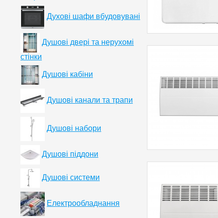
Духові шафи вбудовувані
Душові двері та нерухомі
стінки
Душові кабіни
Душові канали та трапи
Душові набори
Душові піддони
Душові системи
Електрообладнання