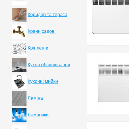
Коридор та тераса
Крани садові
Кріплення
Кухня облицювання
Кухонні мийки
Ламінат
Лампочки