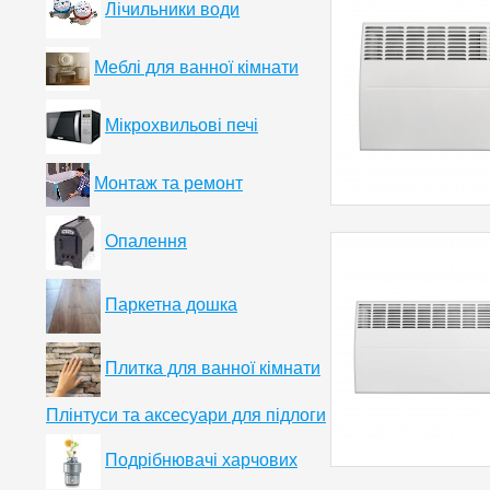
Лічильники води
Меблі для ванної кімнати
Мікрохвильові печі
Монтаж та ремонт
Опалення
Паркетна дошка
Плитка для ванної кімнати
Плінтуси та аксесуари для підлоги
Подрібнювачі харчових