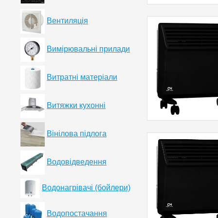
Вентиляція
Вимірювальні прилади
Витратні матеріали
Витяжки кухонні
Вінілова підлога
Водовідведення
Водонагрівачі (бойлери)
Водопостачання