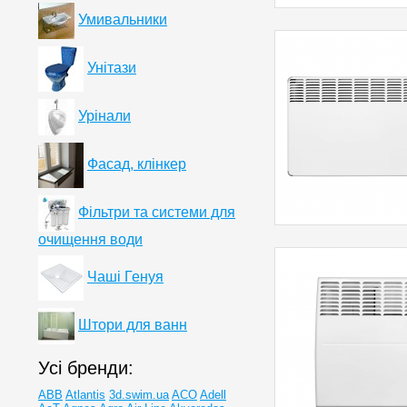
Умивальники
Унітази
Урінали
Фасад, клінкер
Фільтри та системи для
очищення води
Чаші Генуя
Штори для ванн
Усі бренди:
ABB
Atlantis
3d.swim.ua
ACO
Adell