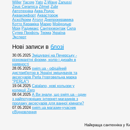
Willer
Yacore
Yato
Z-Wave
Zanussi
Zeus Ceramica
Zilmet
Zubr
Автотехніка
Аква Родос
Аквакомфорт
Аквасторож
АскоУкрем
Атолл
Днепрокерамика
Котто Кераміка
Марио
Мойдодыр
Мрія
Радимакс
Сантехмонтаж
Сила
Супер Профіль
Терма
Україна
Эксперт
Нові записи в
блозі
30.05.2025
Змішувачі на Печерську -
різноманітні форми, колір і дизайн в
наявності
28.05.2025
swim.ua - офіційний
дистриб'ютор в Україні змішувачів та
аксесуарів Perla (торговельна марка
"PERLA")
19.04.2025
Catalano, нові кольори у
колекції Zero
08.04.2025
А Ви знали, що swim.ua - один
з найпотужніших інтернет-магазинів з
продажу аксесуарів для ванної кімнати?
07.05.2024
swim.ua магазин-учасник
єВідновлення
Найкраща сантехніка у Ки