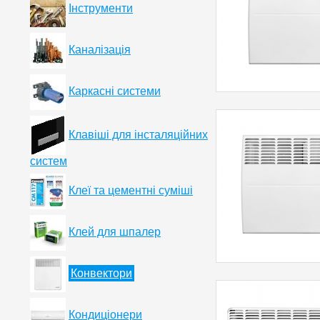
Інструменти
Каналізація
Каркасні системи
Клавіші для інсталяційних
систем
Клеї та цементні суміші
Клей для шпалер
Конвектори
Кондиціонери