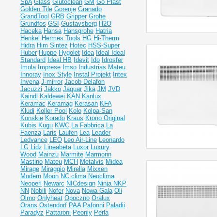
SpA
Glass
Glutoclean
GM
Go Plast
Golden Tile
Gorenje
Granado
GrandTool
GRB
Gripper
Grohe
Grundfos
GSI
Gustavsberg
H2O
Haceka
Hansa
Hansgrohe
Hatria
Henkel
Hermes Tools
HG
Hi-Therm
Hidra
Him Sintez
Hotec
HSS-Super
Huber
Huppe
Hygolet
Idea
Ideal
Ideal
Standard
Ideal НВ
Idevit
Ido
Idrosfer
Imola
Imprese
Imso
Industrias Mateu
Innoray
Inox Style
Instal Projekt
Intex
Invena
J-mirror
Jacob Delafon
Jacuzzi
Jakko
Jaquar
Jika
JM
JVD
Kaindl
Kaldewei
KAN
Kanlux
Keramac
Keramag
Kerasan
KFA
Kludi
Koller Pool
Kolo
Kolpa-San
Konskie
Korado
Kraus
Krono Original
Kubis
Kugu
KWC
La Fabbrica
La
Faenza
Laris
Laufen
Lea
Leader
Ledvance
LEO
Leo Air-Line
Leonardo
LG
Lidz
Lineabeta
Luxor
Luxury
Wood
Mainzu
Marmite
Marmorin
Mastino
Mateu
MCH
Metalvis
Midea
Mirage
Miraggio
Mirella
Mixxen
Modern
Moon
NC clima
Neoclima
Neoperl
Newarc
NICdesign
Ninja
NKP
NN
Nobili
Nofer
Nova
Nowa Gala
Oli
Olmo
Onlyheat
Opoczno
Oralux
Orans
Ostendorf
PAA
Pafonni
Paladii
Paradyz
Pattaroni
Peoniy
Perla