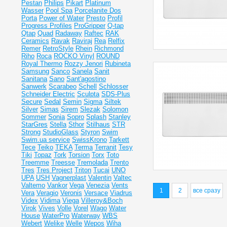
Pestan
Philips
Pikart
Platinum
Wasser
Pool Spa
Porcelanite Dos
Porta
Power of Water
Presto
Profil
Progress Profiles
ProGripper
Q-tap
Qtap
Quad
Radaway
Raftec
RAK
Ceramics
Ravak
Raviraj
Rea
Relfix
Remer
RetroStyle
Rhein
Richmond
Riho
Roca
ROCKO Vinyl
ROUND
Royal Thermo
Rozzy Jenori
Rubineta
Samsung
Sanco
Sanela
Sanit
Sanitana
Sano
Sant'agostino
Sanwerk
Scarabeo
Schell
Schlosser
Schneider Electric
Sculpta
SDS-Plus
Secure
Sedal
Semin
Sigma
Siltek
Silver
Simas
Sirem
Slezak
Solomon
Sommer
Sonia
Sopro
Splash
Stanley
StarGres
Stella
Sthor
Stilhaus
STR
Strong
StudioGlass
Styron
Swim
Swim.ua service
SwissKrono
Tarkett
Tece
Teiko
TEKA
Terma
Terranit
Tesy
Tiki
Topaz
Tork
Torsion
Torx
Toto
Treemme
Treesse
Tremolada
Trento
Tres
Tres Project
Triton
Tucai
UNO
UPA
USH
Vagnerplast
Valentin
Valtec
Valtemo
Vankor
Vega
Venezia
Vents
1
2
все сразу
Vera
Veragio
Veronis
Versace
Viadrus
Videx
Vidima
Viega
Villeroy&Boch
Virok
Vives
Volle
Vorel
Wago
Water
House
WaterPro
Waterway
WBS
Webert
Welike
Welle
Wepos
Wiha