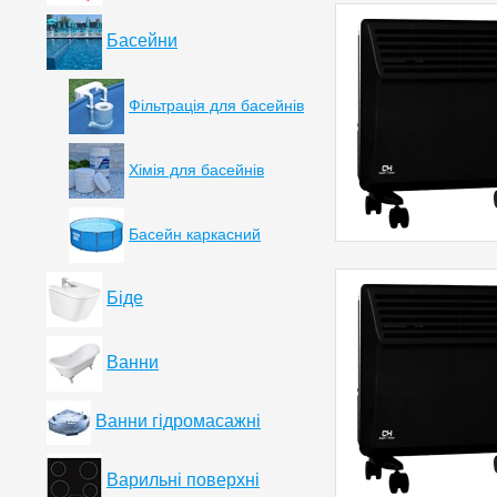
Басейни
Фільтрація для басейнів
Хімія для басейнів
Басейн каркасний
Біде
Ванни
Ванни гідромасажні
Варильні поверхні