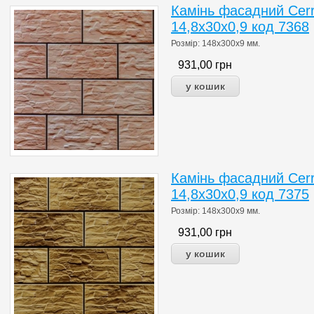
Камінь фасадний Cerr
14,8x30x0,9 код 7368
Розмір: 148x300x9 мм.
931,00
грн
Камінь фасадний Cerr
14,8x30x0,9 код 7375
Розмір: 148x300x9 мм.
931,00
грн