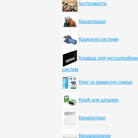
Інструменти
Каналізація
Каркасні системи
Клавіші для інсталяційни
систем
Клеї та цементні суміші
Клей для шпалер
Конвектори
Кондиціонери