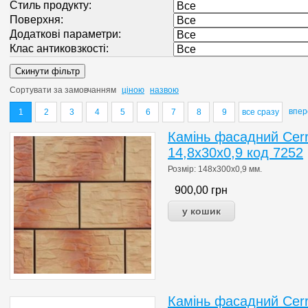
Стиль продукту:
Поверхня:
Додаткові параметри:
Клас антиковзкості:
Сортувати за
замовчанням
ціною
назвою
впе
1
2
3
4
5
6
7
8
9
все сразу
Камінь фасадний Cerr
14,8x30x0,9 код 7252
Розмір: 148x300x0,9 мм.
900,00
грн
Камінь фасадний Cerr