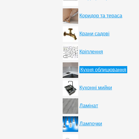
Коридор та тераса
Крани садові
Кріплення
Кухня облицювання
Кухонні мийки
Ламінат
Лампочки