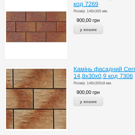
код 7269
Розмір: 148x300 мм.
900,00
грн
Камінь фасадний Cer
14,8x30x0,9 код 7306
Розмір: 148x300x9 мм.
900,00
грн