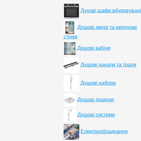
Духові шафи вбудовувані
Душові двері та нерухомі
стінки
Душові кабіни
Душові канали та трапи
Душові набори
Душові піддони
Душові системи
Електрообладнання