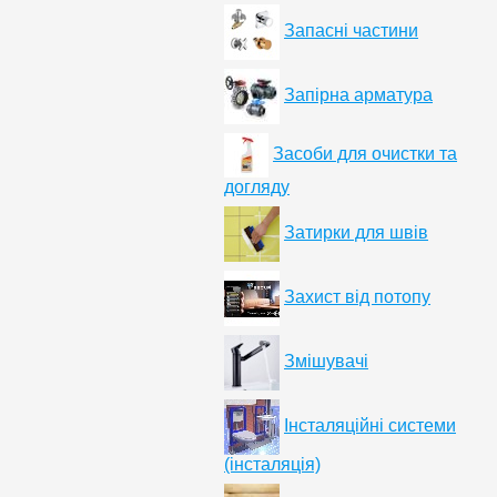
Запасні частини
Запірна арматура
Засоби для очистки та
догляду
Затирки для швів
Захист від потопу
Змішувачі
Інсталяційні системи
(інсталяція)