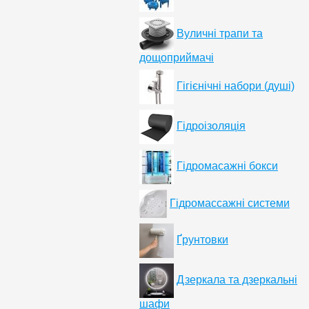
Вуличні трапи та
дощоприймачі
Гігієнічні набори (душі)
Гідроізоляція
Гідромасажні бокси
Гідромассажні системи
Ґрунтовки
Дзеркала та дзеркальні
шафи