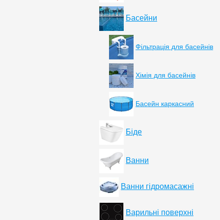
Басейни
Фільтрація для басейнів
Хімія для басейнів
Басейн каркасний
Біде
Ванни
Ванни гідромасажні
Варильні поверхні