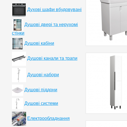
Духові шафи вбудовувані
Душові двері та нерухомі
стінки
Душові кабіни
Душові канали та трапи
Душові набори
Душові піддони
Душові системи
Електрообладнання