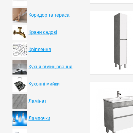
Коридор та тераса
Крани садові
Кріплення
Кухня облицювання
Кухонні мийки
Ламінат
Лампочки