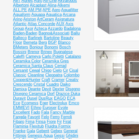
AeT
Agnes
Agro
Air-Line
Akvarodos
Albertoni
Alcaplast
Alina
Alkemi
ALL.PE
AM.PM
APE
Apro
Aquafilter
Aquaform
Aquapa
Aquatica
Arcana
Arino
Ariston
ArtCeram
Asignatura
Atlantic
Atlas Concorde
AUX
Axis
Group
Axor
Azteca
Azzardo
Badalona
Baden-Baden
Bagno&Associati
Ballu
Balteco
Barlinek
Bartoline
Beauty
Floor
Bemeta
Berg
BGP
Blanco
BMeters
Bonjour
Bonomi
Bosch
Bossini
Brenor
Brinex
Bugnatese
Caleffi
Cameya
Carlo Poletti
Catalano
Ceramika Color
Ceramika Gres
Ceramiсa Santa Claus
Cerrad
Cersanit
Cewal
Chigo
Cielo
Cir
Cisal
Classic
Cleanline
Cleopatra
Colombo
Cooper&Hunter
Craft
Cramer
Creativ
Crescendo
Cristal
Cuadro
Daiko
Damixa
Deante
Devit
Dexter
Disegno
Disegno Ceramica
Dorf
Drazice
Duka
Duravit
Dusel
DusRux
EAGO
ECA
Ece
Ecomess
Eger
Electrolux
Emco
EMMEVI
Ethno
Euroser
Evole
Excellent
Fado
Fala
Fancy Marble
Fangda
Favorit
Felo
Ferro
Ferroli
Fibaro
Fima
Finsa
Fiore
Fir
Firat
Flaminia
Flexitub
Fluidra
Formix
Franke
Gala
Geberit
Gebex
General
Fittings
Genesis Aqua
Gessi
Ghidini