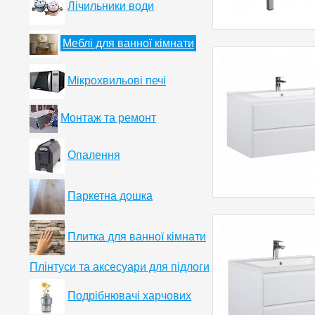
Лічильники води
Меблі для ванної кімнати
Мікрохвильові печі
Монтаж та ремонт
Опалення
Паркетна дошка
Плитка для ванної кімнати
Плінтуси та аксесуари для підлоги
Подрібнювачі харчових