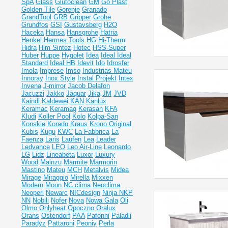
SpA
Glass
Glutoclean
GM
Go Plast
Golden Tile
Gorenje
Granado
GrandTool
GRB
Gripper
Grohe
Grundfos
GSI
Gustavsberg
H2O
Haceka
Hansa
Hansgrohe
Hatria
Henkel
Hermes Tools
HG
Hi-Therm
Hidra
Him Sintez
Hotec
HSS-Super
Huber
Huppe
Hygolet
Idea
Ideal
Ideal
Standard
Ideal НВ
Idevit
Ido
Idrosfer
Imola
Imprese
Imso
Industrias Mateu
Innoray
Inox Style
Instal Projekt
Intex
Invena
J-mirror
Jacob Delafon
Jacuzzi
Jakko
Jaquar
Jika
JM
JVD
Kaindl
Kaldewei
KAN
Kanlux
Keramac
Keramag
Kerasan
KFA
Kludi
Koller Pool
Kolo
Kolpa-San
Konskie
Korado
Kraus
Krono Original
Kubis
Kugu
KWC
La Fabbrica
La
Faenza
Laris
Laufen
Lea
Leader
Ledvance
LEO
Leo Air-Line
Leonardo
LG
Lidz
Lineabeta
Luxor
Luxury
Wood
Mainzu
Marmite
Marmorin
Mastino
Mateu
MCH
Metalvis
Midea
Mirage
Miraggio
Mirella
Mixxen
Modern
Moon
NC clima
Neoclima
Neoperl
Newarc
NICdesign
Ninja
NKP
NN
Nobili
Nofer
Nova
Nowa Gala
Oli
Olmo
Onlyheat
Opoczno
Oralux
Orans
Ostendorf
PAA
Pafonni
Paladii
Paradyz
Pattaroni
Peoniy
Perla