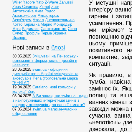
У метушні нап
Willer
Yacore
Yato
Z-Wave
Zanussi
Zeus Ceramica
Zilmet
Zubr
інтер'єру ванн
Автотехніка
Аква Родос
гарним і зати
Аквакомфорт
Аквасторож
АскоУкрем
Атолл
Днепрокерамика
усамітнення. П
Котто Кераміка
Марио
Мойдодыр
Мрія
Радимакс
Сантехмонтаж
Сила
ми мріємо? З
Супер Профіль
Терма
Україна
повноцінно відч
Эксперт
цьому приміще
Нові записи в
блозі
позитивного н
компактне, зві
30.05.2025
Змішувачі на Печерську -
різноманітні форми, колір і дизайн в
ситуації.
наявності
28.05.2025
swim.ua - офіційний
дистриб'ютор в Україні змішувачів та
Як правило, в
аксесуарів Perla (торговельна марка
тумба, навісн
"PERLA")
19.04.2025
Catalano, нові кольори у
замінює їх. Як
колекції Zero
полиці та віш
08.04.2025
А Ви знали, що swim.ua - один
з найпотужніших інтернет-магазинів з
ванних кімнат 
продажу аксесуарів для ванної кімнати?
завжди можна в
07.05.2024
swim.ua магазин-учасник
єВідновлення
сучасна ванна
«непотіючі» дз
дзеркала, до 