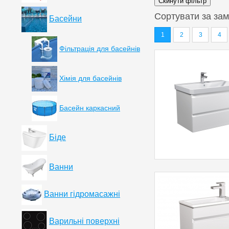
Сортувати за
зам
Басейни
1
2
3
4
Фільтрація для басейнів
Хімія для басейнів
Басейн каркасний
Біде
Ванни
Ванни гідромасажні
Варильні поверхні