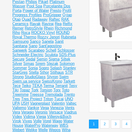
Pestan
Philips
Pikart
Platinum
Wasser
Pool Spa
Porcelanite Dos
Porta
Power of Water
Presto
Profil
Progress Profiles
ProGripper
Q-tap
Qtap
Quad
Radaway
Raftec
RAK
Ceramics
Ravak
Raviraj
Rea
Relfix
Remer
RetroStyle
Rhein
Richmond
Riho
Roca
ROCKO Vinyl
ROUND
Royal Thermo
Rozzy Jenori
Rubineta
Samsung
Sanco
Sanela
Sanit
Sanitana
Sano
Sant'agostino
Sanwerk
Scarabeo
Schell
Schlosser
Schneider Electric
Sculpta
SDS-Plus
Secure
Sedal
Semin
Sigma
Siltek
Silver
Simas
Sirem
Slezak
Solomon
Sommer
Sonia
Sopro
Splash
Stanley
StarGres
Stella
Sthor
Stilhaus
STR
Strong
StudioGlass
Styron
Swim
Swim.ua service
SwissKrono
Tarkett
Tece
Teiko
TEKA
Terma
Terranit
Tesy
Tiki
Topaz
Tork
Torsion
Torx
Toto
Treemme
Treesse
Tremolada
Trento
Tres
Tres Project
Triton
Tucai
UNO
UPA
USH
Vagnerplast
Valentin
Valtec
Valtemo
Vankor
Vega
Venezia
Vents
Vera
Veragio
Veronis
Versace
Viadrus
Videx
Vidima
Viega
Villeroy&Boch
Virok
Vives
Volle
Vorel
Wago
Water
1
2
3
4
House
WaterPro
Waterway
WBS
Webert
Welike
Welle
Wepos
Wiha