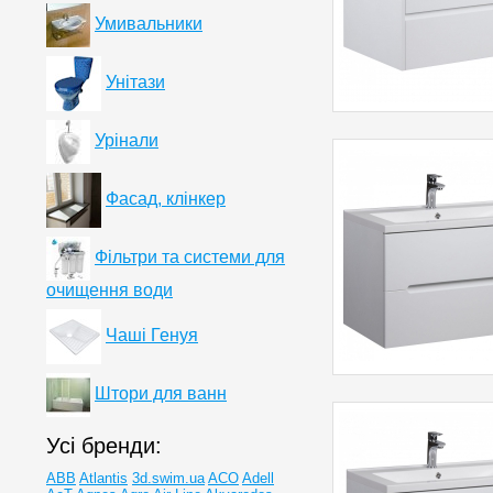
Умивальники
Унітази
Урінали
Фасад, клінкер
Фільтри та системи для
очищення води
Чаші Генуя
Штори для ванн
Усі бренди:
ABB
Atlantis
3d.swim.ua
ACO
Adell