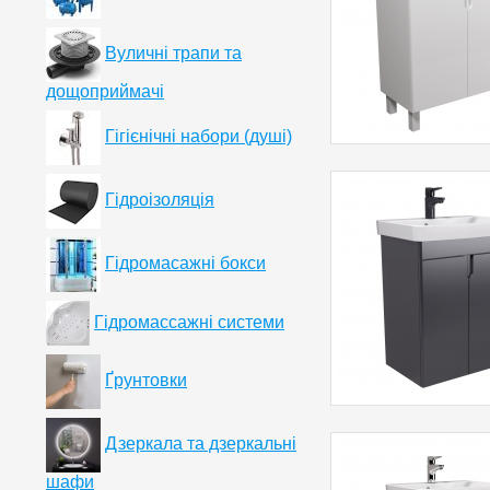
Вуличні трапи та
дощоприймачі
Гігієнічні набори (душі)
Гідроізоляція
Гідромасажні бокси
Гідромассажні системи
Ґрунтовки
Дзеркала та дзеркальні
шафи