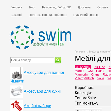
Головна
Блог
Ремонт від "А" до "Я"
Доставка
Оплата
Вакансії
Політика конфіденційності
Публічний договір
Головна
→
Меблі для ванної
Меблі для
Усі бренди
Air-Line
A
Marble
GSI
Hatria
Hi
Аксесуари для ванної
Marmorin
Orans
Rada
Villeroy&Boch
Volle
W
кімнати
Виробник:
Аксесуари для кухні
Колекція:
Тип меблів:
Тип монтажу:
Акційні набори