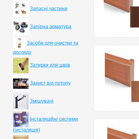
Запасні частини
Запірна арматура
Засоби для очистки та
догляду
Затирки для швів
Захист від потопу
Змішувачі
Інсталяційні системи
(інсталяція)