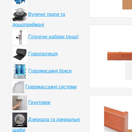
Вуличні трапи та
дощоприймачі
Гігієнічні набори (душі)
Гідроізоляція
Гідромасажні бокси
Гідромассажні системи
Ґрунтовки
Дзеркала та дзеркальні
шафи