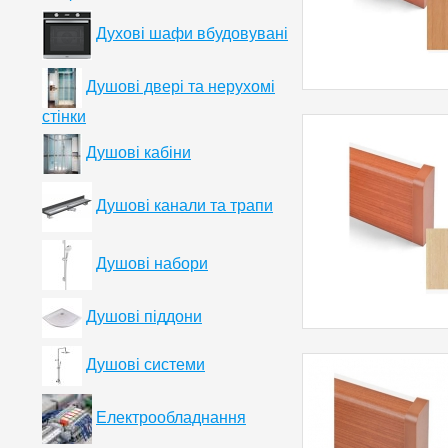
Духові шафи вбудовувані
Душові двері та нерухомі
стінки
Душові кабіни
Душові канали та трапи
Душові набори
Душові піддони
Душові системи
Електрообладнання