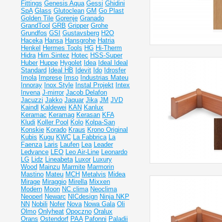
Fittings
Genesis Aqua
Gessi
Ghidini
SpA
Glass
Glutoclean
GM
Go Plast
Golden Tile
Gorenje
Granado
GrandTool
GRB
Gripper
Grohe
Grundfos
GSI
Gustavsberg
H2O
Haceka
Hansa
Hansgrohe
Hatria
Henkel
Hermes Tools
HG
Hi-Therm
Hidra
Him Sintez
Hotec
HSS-Super
Huber
Huppe
Hygolet
Idea
Ideal
Ideal
Standard
Ideal НВ
Idevit
Ido
Idrosfer
Imola
Imprese
Imso
Industrias Mateu
Innoray
Inox Style
Instal Projekt
Intex
Invena
J-mirror
Jacob Delafon
Jacuzzi
Jakko
Jaquar
Jika
JM
JVD
Kaindl
Kaldewei
KAN
Kanlux
Keramac
Keramag
Kerasan
KFA
Kludi
Koller Pool
Kolo
Kolpa-San
Konskie
Korado
Kraus
Krono Original
Kubis
Kugu
KWC
La Fabbrica
La
Faenza
Laris
Laufen
Lea
Leader
Ledvance
LEO
Leo Air-Line
Leonardo
LG
Lidz
Lineabeta
Luxor
Luxury
Wood
Mainzu
Marmite
Marmorin
Mastino
Mateu
MCH
Metalvis
Midea
Mirage
Miraggio
Mirella
Mixxen
Modern
Moon
NC clima
Neoclima
Neoperl
Newarc
NICdesign
Ninja
NKP
NN
Nobili
Nofer
Nova
Nowa Gala
Oli
Olmo
Onlyheat
Opoczno
Oralux
Orans
Ostendorf
PAA
Pafonni
Paladii