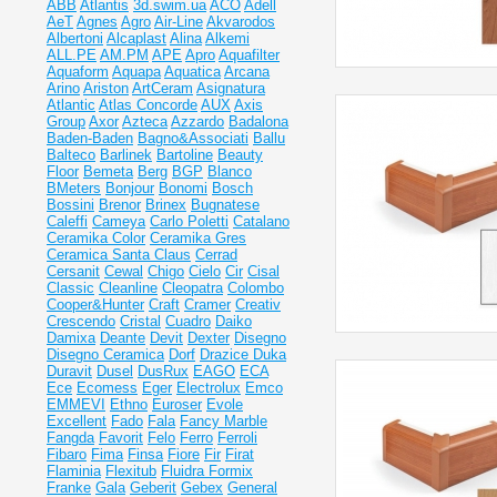
ABB
Atlantis
3d.swim.ua
ACO
Adell
AeT
Agnes
Agro
Air-Line
Akvarodos
Albertoni
Alcaplast
Alina
Alkemi
ALL.PE
AM.PM
APE
Apro
Aquafilter
Aquaform
Aquapa
Aquatica
Arcana
Arino
Ariston
ArtCeram
Asignatura
Atlantic
Atlas Concorde
AUX
Axis
Group
Axor
Azteca
Azzardo
Badalona
Baden-Baden
Bagno&Associati
Ballu
Balteco
Barlinek
Bartoline
Beauty
Floor
Bemeta
Berg
BGP
Blanco
BMeters
Bonjour
Bonomi
Bosch
Bossini
Brenor
Brinex
Bugnatese
Caleffi
Cameya
Carlo Poletti
Catalano
Ceramika Color
Ceramika Gres
Ceramiсa Santa Claus
Cerrad
Cersanit
Cewal
Chigo
Cielo
Cir
Cisal
Classic
Cleanline
Cleopatra
Colombo
Cooper&Hunter
Craft
Cramer
Creativ
Crescendo
Cristal
Cuadro
Daiko
Damixa
Deante
Devit
Dexter
Disegno
Disegno Ceramica
Dorf
Drazice
Duka
Duravit
Dusel
DusRux
EAGO
ECA
Ece
Ecomess
Eger
Electrolux
Emco
EMMEVI
Ethno
Euroser
Evole
Excellent
Fado
Fala
Fancy Marble
Fangda
Favorit
Felo
Ferro
Ferroli
Fibaro
Fima
Finsa
Fiore
Fir
Firat
Flaminia
Flexitub
Fluidra
Formix
Franke
Gala
Geberit
Gebex
General