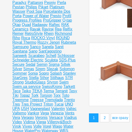
Paradyz
Pattaroni
Peoniy
Perla
Pestan
Philips
Pikart
Platinum
Wasser
Pool Spa
Porcelanite Dos
Porta
Power of Water
Presto
Profil
Progress Profiles
ProGripper
Q-tap
Qtap
Quad
Radaway
Raftec
RAK
Ceramics
Ravak
Raviraj
Rea
Relfix
Remer
RetroStyle
Rhein
Richmond
Riho
Roca
ROCKO Vinyl
ROUND
Royal Thermo
Rozzy Jenori
Rubineta
Samsung
Sanco
Sanela
Sanit
Sanitana
Sano
Sant'agostino
Sanwerk
Scarabeo
Schell
Schlosser
Schneider Electric
Sculpta
SDS-Plus
Secure
Sedal
Semin
Sigma
Siltek
Silver
Simas
Sirem
Slezak
Solomon
Sommer
Sonia
Sopro
Splash
Stanley
StarGres
Stella
Sthor
Stilhaus
STR
Strong
StudioGlass
Styron
Swim
Swim.ua service
SwissKrono
Tarkett
Tece
Teiko
TEKA
Terma
Terranit
Tesy
Tiki
Topaz
Tork
Torsion
Torx
Toto
Treemme
Treesse
Tremolada
Trento
Tres
Tres Project
Triton
Tucai
UNO
UPA
USH
Vagnerplast
Valentin
Valtec
Valtemo
Vankor
Vega
Venezia
Vents
Vera
Veragio
Veronis
Versace
Viadrus
1
2
все сразу
Videx
Vidima
Viega
Villeroy&Boch
Virok
Vives
Volle
Vorel
Wago
Water
House
WaterPro
Waterway
WBS