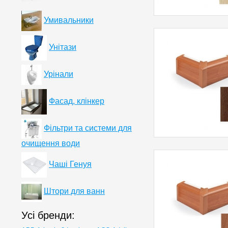
Умивальники
Унітази
Урінали
Фасад, клінкер
Фільтри та системи для
очищення води
Чаші Генуя
Штори для ванн
Усі бренди: