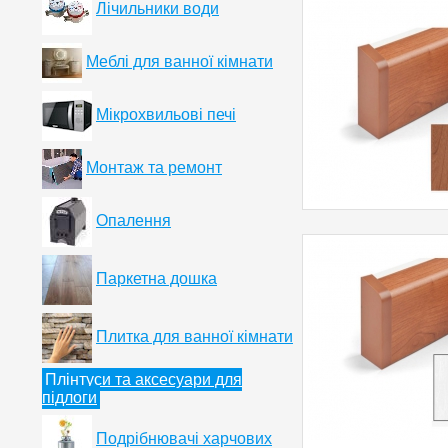
Лічильники води
Меблі для ванної кімнати
Мікрохвильові печі
Монтаж та ремонт
Опалення
Паркетна дошка
Плитка для ванної кімнати
Плінтуси та аксесуари для
підлоги
Подрібнювачі харчових