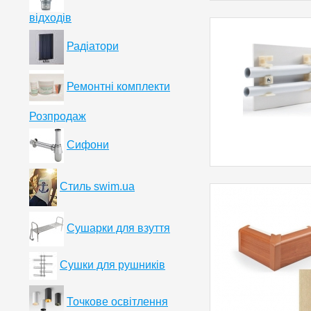
відходів
Радіатори
Ремонтні комплекти
Розпродаж
Сифони
Стиль swim.ua
Сушарки для взуття
Сушки для рушників
Точкове освітлення