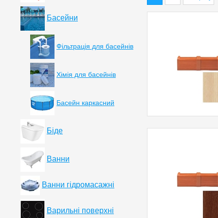
Басейни
Фільтрація для басейнів
Хімія для басейнів
Басейн каркасний
Біде
Ванни
Ванни гідромасажні
Варильні поверхні