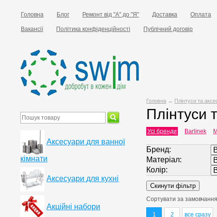
Головна
Блог
Ремонт від "А" до "Я"
Доставка
Оплата
Вакансії
Політика конфіденційності
Публічний договір
Головна
→
Плінтуси та аксе
Плінтуси 
Усі бренди
Barlinek
Аксесуари для ванної
Бренд:
кімнати
Матеріал:
Колір:
Аксесуари для кухні
Сортувати за
замовчанн
Акційні набори
1
2
все сразу