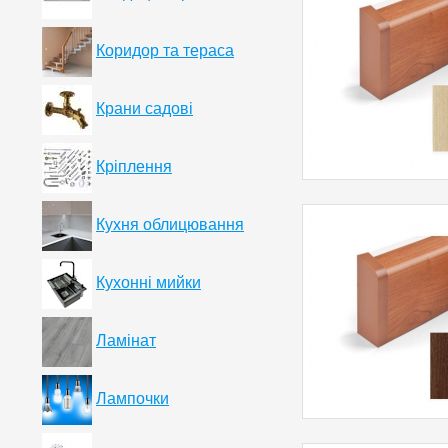
Коридор та тераса
Крани садові
Кріплення
Кухня облицювання
Кухонні мийки
Ламінат
Лампочки