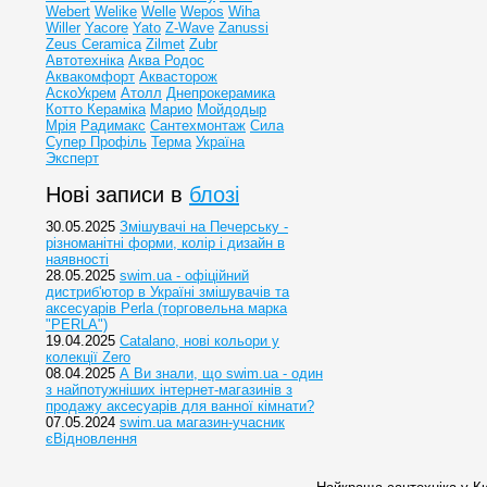
Webert
Welike
Welle
Wepos
Wiha
Willer
Yacore
Yato
Z-Wave
Zanussi
Zeus Ceramica
Zilmet
Zubr
Автотехніка
Аква Родос
Аквакомфорт
Аквасторож
АскоУкрем
Атолл
Днепрокерамика
Котто Кераміка
Марио
Мойдодыр
Мрія
Радимакс
Сантехмонтаж
Сила
Супер Профіль
Терма
Україна
Эксперт
Нові записи в
блозі
30.05.2025
Змішувачі на Печерську -
різноманітні форми, колір і дизайн в
наявності
28.05.2025
swim.ua - офіційний
дистриб'ютор в Україні змішувачів та
аксесуарів Perla (торговельна марка
"PERLA")
19.04.2025
Catalano, нові кольори у
колекції Zero
08.04.2025
А Ви знали, що swim.ua - один
з найпотужніших інтернет-магазинів з
продажу аксесуарів для ванної кімнати?
07.05.2024
swim.ua магазин-учасник
єВідновлення