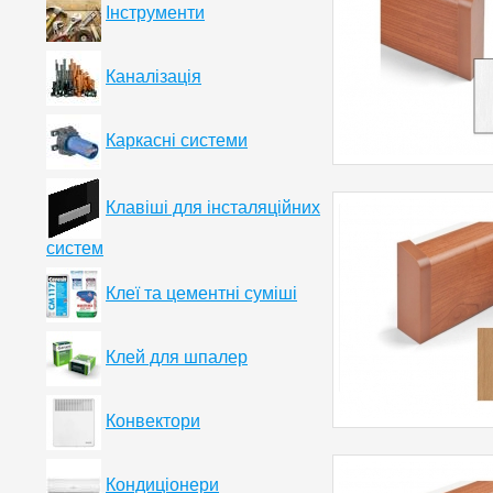
Інструменти
Каналізація
Каркасні системи
Клавіші для інсталяційних
систем
Клеї та цементні суміші
Клей для шпалер
Конвектори
Кондиціонери