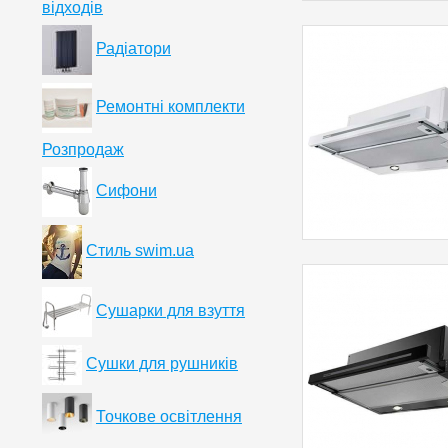
відходів
Радіатори
Ремонтні комплекти
Розпродаж
Сифони
Стиль swim.ua
Сушарки для взуття
Сушки для рушників
Точкове освітлення