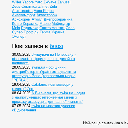
Willer
Yacore
Yato
Z-Wave
Zanussi
Zeus Ceramica
Zilmet
Zubr
Автотехніка
Аква Родос
Аквакомфорт
Аквасторож
АскоУкрем
Атолл
Днепрокерамика
Котто Кераміка
Марио
Мойдодыр
Мрія
Радимакс
Сантехмонтаж
Сила
Супер Профіль
Терма
Україна
Эксперт
Нові записи в
блозі
30.05.2025
Змішувачі на Печерську -
різноманітні форми, колір і дизайн в
наявності
28.05.2025
swim.ua - офіційний
дистриб'ютор в Україні змішувачів та
аксесуарів Perla (торговельна марка
"PERLA")
19.04.2025
Catalano, нові кольори у
колекції Zero
08.04.2025
А Ви знали, що swim.ua - один
з найпотужніших інтернет-магазинів з
продажу аксесуарів для ванної кімнати?
07.05.2024
swim.ua магазин-учасник
єВідновлення
Найкраща сантехніка у Ки