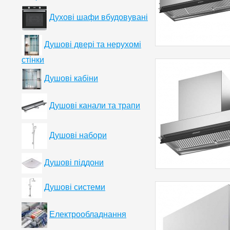
Духові шафи вбудовувані
Душові двері та нерухомі
стінки
Душові кабіни
Душові канали та трапи
Душові набори
Душові піддони
Душові системи
Електрообладнання