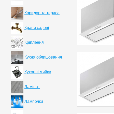
Коридор та тераса
Крани садові
Кріплення
Кухня облицювання
Кухонні мийки
Ламінат
Лампочки