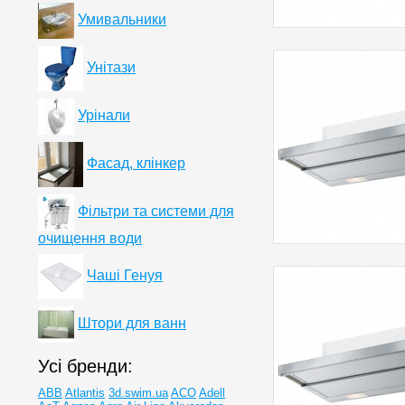
Умивальники
Унітази
Урінали
Фасад, клінкер
Фільтри та системи для
очищення води
Чаші Генуя
Штори для ванн
Усі бренди:
ABB
Atlantis
3d.swim.ua
ACO
Adell