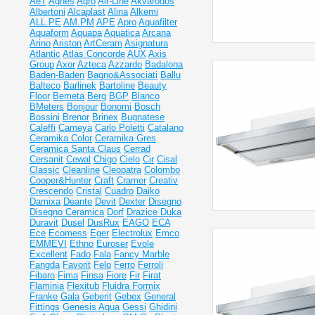
AeT
Agnes
Agro
Air-Line
Akvarodos
Albertoni
Alcaplast
Alina
Alkemi
ALL.PE
AM.PM
APE
Apro
Aquafilter
Aquaform
Aquapa
Aquatica
Arcana
Arino
Ariston
ArtCeram
Asignatura
Atlantic
Atlas Concorde
AUX
Axis
Group
Axor
Azteca
Azzardo
Badalona
Baden-Baden
Bagno&Associati
Ballu
Balteco
Barlinek
Bartoline
Beauty
Floor
Bemeta
Berg
BGP
Blanco
BMeters
Bonjour
Bonomi
Bosch
Bossini
Brenor
Brinex
Bugnatese
Caleffi
Cameya
Carlo Poletti
Catalano
Ceramika Color
Ceramika Gres
Ceramiсa Santa Claus
Cerrad
Cersanit
Cewal
Chigo
Cielo
Cir
Cisal
Classic
Cleanline
Cleopatra
Colombo
Cooper&Hunter
Craft
Cramer
Creativ
Crescendo
Cristal
Cuadro
Daiko
Damixa
Deante
Devit
Dexter
Disegno
Disegno Ceramica
Dorf
Drazice
Duka
Duravit
Dusel
DusRux
EAGO
ECA
Ece
Ecomess
Eger
Electrolux
Emco
EMMEVI
Ethno
Euroser
Evole
Excellent
Fado
Fala
Fancy Marble
Fangda
Favorit
Felo
Ferro
Ferroli
Fibaro
Fima
Finsa
Fiore
Fir
Firat
Flaminia
Flexitub
Fluidra
Formix
Franke
Gala
Geberit
Gebex
General
Fittings
Genesis Aqua
Gessi
Ghidini