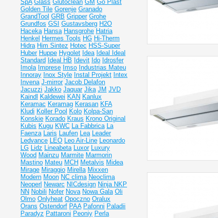
SpA
Glass
Glutoclean
GM
Go Plast
Golden Tile
Gorenje
Granado
GrandTool
GRB
Gripper
Grohe
Grundfos
GSI
Gustavsberg
H2O
Haceka
Hansa
Hansgrohe
Hatria
Henkel
Hermes Tools
HG
Hi-Therm
Hidra
Him Sintez
Hotec
HSS-Super
Huber
Huppe
Hygolet
Idea
Ideal
Ideal
Standard
Ideal НВ
Idevit
Ido
Idrosfer
Imola
Imprese
Imso
Industrias Mateu
Innoray
Inox Style
Instal Projekt
Intex
Invena
J-mirror
Jacob Delafon
Jacuzzi
Jakko
Jaquar
Jika
JM
JVD
Kaindl
Kaldewei
KAN
Kanlux
Keramac
Keramag
Kerasan
KFA
Kludi
Koller Pool
Kolo
Kolpa-San
Konskie
Korado
Kraus
Krono Original
Kubis
Kugu
KWC
La Fabbrica
La
Faenza
Laris
Laufen
Lea
Leader
Ledvance
LEO
Leo Air-Line
Leonardo
LG
Lidz
Lineabeta
Luxor
Luxury
Wood
Mainzu
Marmite
Marmorin
Mastino
Mateu
MCH
Metalvis
Midea
Mirage
Miraggio
Mirella
Mixxen
Modern
Moon
NC clima
Neoclima
Neoperl
Newarc
NICdesign
Ninja
NKP
NN
Nobili
Nofer
Nova
Nowa Gala
Oli
Olmo
Onlyheat
Opoczno
Oralux
Orans
Ostendorf
PAA
Pafonni
Paladii
Paradyz
Pattaroni
Peoniy
Perla