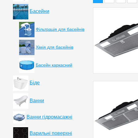
Басейни
Фільтрація для басейнів
Хімія для басейнів
Басейн каркасний
Біде
Ванни
Ванни гідромасажні
Варильні поверхні