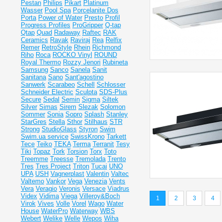
Pestan
Philips
Pikart
Platinum
Wasser
Pool Spa
Porcelanite Dos
Porta
Power of Water
Presto
Profil
Progress Profiles
ProGripper
Q-tap
Qtap
Quad
Radaway
Raftec
RAK
Ceramics
Ravak
Raviraj
Rea
Relfix
Remer
RetroStyle
Rhein
Richmond
Riho
Roca
ROCKO Vinyl
ROUND
Royal Thermo
Rozzy Jenori
Rubineta
Samsung
Sanco
Sanela
Sanit
Sanitana
Sano
Sant'agostino
Sanwerk
Scarabeo
Schell
Schlosser
Schneider Electric
Sculpta
SDS-Plus
Secure
Sedal
Semin
Sigma
Siltek
Silver
Simas
Sirem
Slezak
Solomon
Sommer
Sonia
Sopro
Splash
Stanley
StarGres
Stella
Sthor
Stilhaus
STR
Strong
StudioGlass
Styron
Swim
Swim.ua service
SwissKrono
Tarkett
Tece
Teiko
TEKA
Terma
Terranit
Tesy
Tiki
Topaz
Tork
Torsion
Torx
Toto
Treemme
Treesse
Tremolada
Trento
Tres
Tres Project
Triton
Tucai
UNO
UPA
USH
Vagnerplast
Valentin
Valtec
Valtemo
Vankor
Vega
Venezia
Vents
Vera
Veragio
Veronis
Versace
Viadrus
Videx
Vidima
Viega
Villeroy&Boch
1
2
3
4
Virok
Vives
Volle
Vorel
Wago
Water
House
WaterPro
Waterway
WBS
Webert
Welike
Welle
Wepos
Wiha