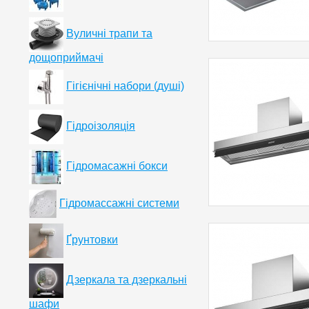
Вуличні трапи та
дощоприймачі
Гігієнічні набори (душі)
Гідроізоляція
Гідромасажні бокси
Гідромассажні системи
Ґрунтовки
Дзеркала та дзеркальні
шафи