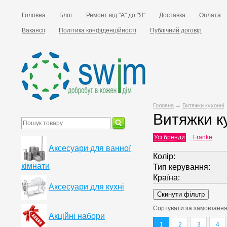
Головна
Блог
Ремонт від "А" до "Я"
Доставка
Оплата
Вакансії
Політика конфіденційності
Публічний договір
Головна
→
Витяжки кухонні
Витяжки к
Усі бренди
Franke
Аксесуари для ванної
Колір:
кімнати
Тип керування:
Країна:
Аксесуари для кухні
Сортувати за
замовчанн
Акційні набори
1
2
3
4