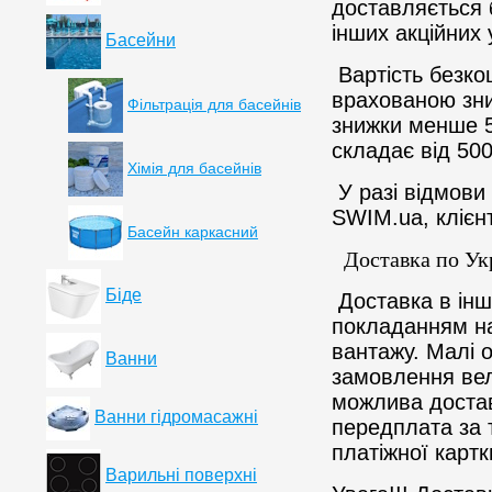
доставляється
інших акційних 
Басейни
Вартість безко
врахованою зни
Фільтрація для басейнів
знижки менше 5
складає від 500
Хімія для басейнів
У разі відмови 
SWIM.ua, клієнт
Басейн каркасний
Доставка по Ук
Біде
Доставка в інші
покладанням на
вантажу. Малі 
Ванни
замовлення вел
можлива доста
Ванни гідромасажні
передплата за 
платіжної картк
Варильні поверхні