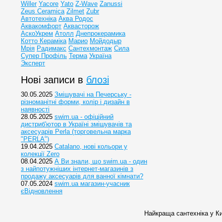
Willer
Yacore
Yato
Z-Wave
Zanussi
Zeus Ceramica
Zilmet
Zubr
Автотехніка
Аква Родос
Аквакомфорт
Аквасторож
АскоУкрем
Атолл
Днепрокерамика
Котто Кераміка
Марио
Мойдодыр
Мрія
Радимакс
Сантехмонтаж
Сила
Супер Профіль
Терма
Україна
Эксперт
Нові записи в
блозі
30.05.2025
Змішувачі на Печерську -
різноманітні форми, колір і дизайн в
наявності
28.05.2025
swim.ua - офіційний
дистриб'ютор в Україні змішувачів та
аксесуарів Perla (торговельна марка
"PERLA")
19.04.2025
Catalano, нові кольори у
колекції Zero
08.04.2025
А Ви знали, що swim.ua - один
з найпотужніших інтернет-магазинів з
продажу аксесуарів для ванної кімнати?
07.05.2024
swim.ua магазин-учасник
єВідновлення
Найкраща сантехніка у Ки