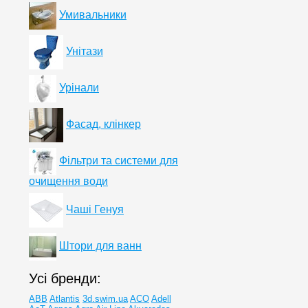
Умивальники
Унітази
Урінали
Фасад, клінкер
Фільтри та системи для
очищення води
Чаші Генуя
Штори для ванн
Усі бренди:
ABB
Atlantis
3d.swim.ua
ACO
Adell