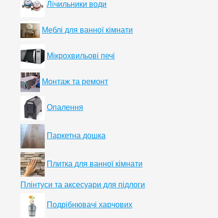
Лічильники води
Меблі для ванної кімнати
Мікрохвильові печі
Монтаж та ремонт
Опалення
Паркетна дошка
Плитка для ванної кімнати
Плінтуси та аксесуари для підлоги
Подрібнювачі харчових