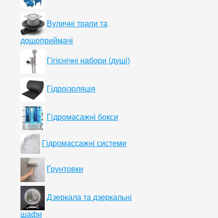
Вуличні трапи та
дощоприймачі
Гігієнічні набори (душі)
Гідроізоляція
Гідромасажні бокси
Гідромассажні системи
Ґрунтовки
Дзеркала та дзеркальні
шафи