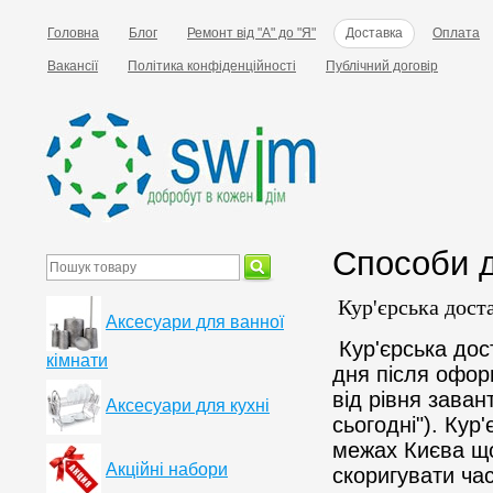
Головна
Блог
Ремонт від "А" до "Я"
Доставка
Оплата
Вакансії
Політика конфіденційності
Публічний договір
Способи 
Кур'єрська доста
Аксесуари для ванної
Кур'єрська дос
кімнати
дня після офор
від рівня заван
Аксесуари для кухні
сьогодні"). Кур
межах Києва що
Акційні набори
скоригувати ча