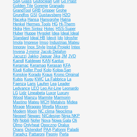
SpA
Glass
Glutoclean
GM
Go Plast
Golden Tile
Gorenje
Granado
GrandTool
GRB
Gripper
Grohe
Grundfos
GSI
Gustavsberg
H2O
Haceka
Hansa
Hansgrohe
Hatria
Henkel
Hermes Tools
HG
Hi-Therm
Hidra
Him Sintez
Hotec
HSS-Super
Huber
Huppe
Hygolet
Idea
Ideal
Ideal
Standard
Ideal НВ
Idevit
Ido
Idrosfer
Imola
Imprese
Imso
Industrias Mateu
Innoray
Inox Style
Instal Projekt
Intex
Invena
J-mirror
Jacob Delafon
Jacuzzi
Jakko
Jaquar
Jika
JM
JVD
Kaindl
Kaldewei
KAN
Kanlux
Keramac
Keramag
Kerasan
KFA
Kludi
Koller Pool
Kolo
Kolpa-San
Konskie
Korado
Kraus
Krono Original
Kubis
Kugu
KWC
La Fabbrica
La
Faenza
Laris
Laufen
Lea
Leader
Ledvance
LEO
Leo Air-Line
Leonardo
LG
Lidz
Lineabeta
Luxor
Luxury
Wood
Mainzu
Marmite
Marmorin
Mastino
Mateu
MCH
Metalvis
Midea
Mirage
Miraggio
Mirella
Mixxen
Modern
Moon
NC clima
Neoclima
Neoperl
Newarc
NICdesign
Ninja
NKP
NN
Nobili
Nofer
Nova
Nowa Gala
Oli
Olmo
Onlyheat
Opoczno
Oralux
Orans
Ostendorf
PAA
Pafonni
Paladii
Paradyz
Pattaroni
Peoniy
Perla