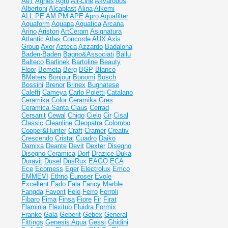
AeT
Agnes
Agro
Air-Line
Akvarodos
Albertoni
Alcaplast
Alina
Alkemi
ALL.PE
AM.PM
APE
Apro
Aquafilter
Aquaform
Aquapa
Aquatica
Arcana
Arino
Ariston
ArtCeram
Asignatura
Atlantic
Atlas Concorde
AUX
Axis
Group
Axor
Azteca
Azzardo
Badalona
Baden-Baden
Bagno&Associati
Ballu
Balteco
Barlinek
Bartoline
Beauty
Floor
Bemeta
Berg
BGP
Blanco
BMeters
Bonjour
Bonomi
Bosch
Bossini
Brenor
Brinex
Bugnatese
Caleffi
Cameya
Carlo Poletti
Catalano
Ceramika Color
Ceramika Gres
Ceramiсa Santa Claus
Cerrad
Cersanit
Cewal
Chigo
Cielo
Cir
Cisal
Classic
Cleanline
Cleopatra
Colombo
Cooper&Hunter
Craft
Cramer
Creativ
Crescendo
Cristal
Cuadro
Daiko
Damixa
Deante
Devit
Dexter
Disegno
Disegno Ceramica
Dorf
Drazice
Duka
Duravit
Dusel
DusRux
EAGO
ECA
Ece
Ecomess
Eger
Electrolux
Emco
EMMEVI
Ethno
Euroser
Evole
Excellent
Fado
Fala
Fancy Marble
Fangda
Favorit
Felo
Ferro
Ferroli
Fibaro
Fima
Finsa
Fiore
Fir
Firat
Flaminia
Flexitub
Fluidra
Formix
Franke
Gala
Geberit
Gebex
General
Fittings
Genesis Aqua
Gessi
Ghidini