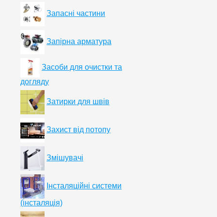
Запасні частини
Запірна арматура
Засоби для очистки та
догляду
Затирки для швів
Захист від потопу
Змішувачі
Інсталяційні системи
(інсталяція)