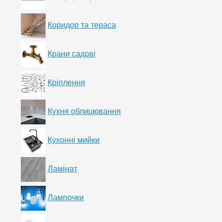
Коридор та тераса
Крани садові
Кріплення
Кухня облицювання
Кухонні мийки
Ламінат
Лампочки