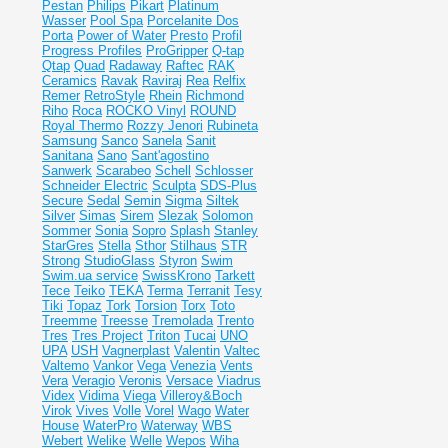
Pestan
Philips
Pikart
Platinum
Wasser
Pool Spa
Porcelanite Dos
Porta
Power of Water
Presto
Profil
Progress Profiles
ProGripper
Q-tap
Qtap
Quad
Radaway
Raftec
RAK
Ceramics
Ravak
Raviraj
Rea
Relfix
Remer
RetroStyle
Rhein
Richmond
Riho
Roca
ROCKO Vinyl
ROUND
Royal Thermo
Rozzy Jenori
Rubineta
Samsung
Sanco
Sanela
Sanit
Sanitana
Sano
Sant'agostino
Sanwerk
Scarabeo
Schell
Schlosser
Schneider Electric
Sculpta
SDS-Plus
Secure
Sedal
Semin
Sigma
Siltek
Silver
Simas
Sirem
Slezak
Solomon
Sommer
Sonia
Sopro
Splash
Stanley
StarGres
Stella
Sthor
Stilhaus
STR
Strong
StudioGlass
Styron
Swim
Swim.ua service
SwissKrono
Tarkett
Tece
Teiko
TEKA
Terma
Terranit
Tesy
Tiki
Topaz
Tork
Torsion
Torx
Toto
Treemme
Treesse
Tremolada
Trento
Tres
Tres Project
Triton
Tucai
UNO
UPA
USH
Vagnerplast
Valentin
Valtec
Valtemo
Vankor
Vega
Venezia
Vents
Vera
Veragio
Veronis
Versace
Viadrus
Videx
Vidima
Viega
Villeroy&Boch
Virok
Vives
Volle
Vorel
Wago
Water
House
WaterPro
Waterway
WBS
Webert
Welike
Welle
Wepos
Wiha