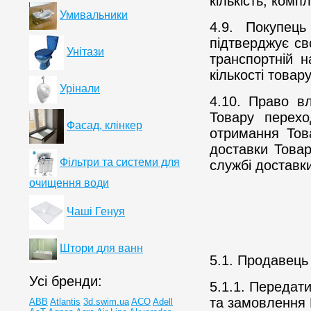
кількість, комп
Умивальники
4.9. Покупец
підтверджує св
Унітази
транспортній н
кількості товар
Урінали
4.10. Право в
Товару перех
Фасад, клінкер
отримання Тов
доставки Товар
Фільтри та системи для
службі доставк
очищення води
Чаші Генуя
Штори для ванн
5.1. Продавець
Усі бренди:
5.1.1. Передати
та замовлення 
ABB
Atlantis
3d.swim.ua
ACO
Adell