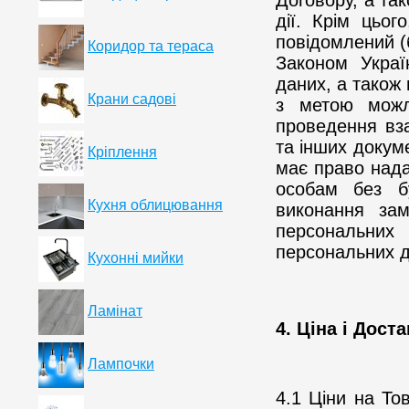
Договору, а та
дії. Крім цьо
повідомлений (
Коридор та тераса
Законом Украї
даних, а також
Крани садові
з метою можл
проведення вза
та інших докум
Кріплення
має право нада
особам без б
Кухня облицювання
виконання зам
персональних
персональних д
Кухонні мийки
Ламінат
4. Ціна і Дост
Лампочки
4.1 Ціни на То