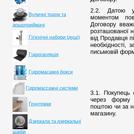
2.2. Датою у
Вуличні трапи та
моментом пов
Договору вваж
дощоприймачі
розташованої н
від Продавця п
Гігієнічні набори (душі)
необхідності,
письмовій форм
Гідроізоляція
Гідромасажні бокси
Гідромассажні системи
3.1. Покупець
через форму 
Ґрунтовки
поштою чи за н
магазину.
Дзеркала та дзеркальні
шафи