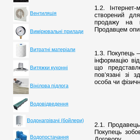
1.2. Інтернет
Вентиляція
створений для
продажу на п
Продавцем опис
Вимірювальні прилади
Витратні матеріали
1.3. Покупець –
інформацію ві
що представл
Витяжки кухонні
пов'язані зі 
особа чи фізич
Вінілова підлога
Водовідведення
Водонагрівачі (бойлери)
2.1. Продавець
Покупець зобо
Водопостачання
Договору.