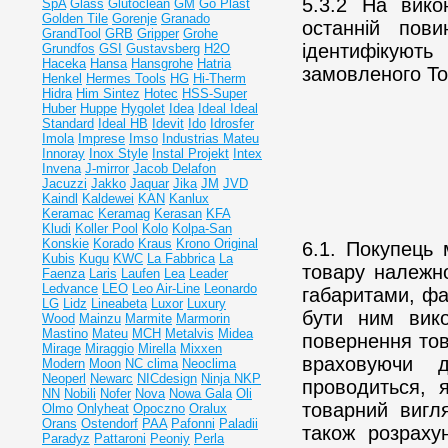
5.3.2 На вико
SpA
Glass
Glutoclean
GM
Go Plast
Golden Tile
Gorenje
Granado
останній пови
GrandTool
GRB
Gripper
Grohe
ідентифікують
Grundfos
GSI
Gustavsberg
H2O
Haceka
Hansa
Hansgrohe
Hatria
замовленого То
Henkel
Hermes Tools
HG
Hi-Therm
Hidra
Him Sintez
Hotec
HSS-Super
Huber
Huppe
Hygolet
Idea
Ideal
Ideal
Standard
Ideal НВ
Idevit
Ido
Idrosfer
Imola
Imprese
Imso
Industrias Mateu
Innoray
Inox Style
Instal Projekt
Intex
Invena
J-mirror
Jacob Delafon
Jacuzzi
Jakko
Jaquar
Jika
JM
JVD
Kaindl
Kaldewei
KAN
Kanlux
Keramac
Keramag
Kerasan
KFA
Kludi
Koller Pool
Kolo
Kolpa-San
Konskie
Korado
Kraus
Krono Original
6.1. Покупець
Kubis
Kugu
KWC
La Fabbrica
La
товару належн
Faenza
Laris
Laufen
Lea
Leader
Ledvance
LEO
Leo Air-Line
Leonardo
габаритами, фа
LG
Lidz
Lineabeta
Luxor
Luxury
бути ним вик
Wood
Mainzu
Marmite
Marmorin
Mastino
Mateu
MCH
Metalvis
Midea
повернення тов
Mirage
Miraggio
Mirella
Mixxen
враховуючи д
Modern
Moon
NC clima
Neoclima
Neoperl
Newarc
NICdesign
Ninja
NKP
проводиться, 
NN
Nobili
Nofer
Nova
Nowa Gala
Oli
товарний вигля
Olmo
Onlyheat
Opoczno
Oralux
Orans
Ostendorf
PAA
Pafonni
Paladii
також розраху
Paradyz
Pattaroni
Peoniy
Perla