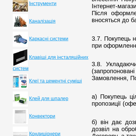
Інструменти
Інтернет-мага
Після оформл
вносяться до б
Каналізація
3.7. Покупець н
Каркасні системи
при оформленн
Клавіші для інсталяційних
3.8. Укладаюч
систем
(запропонова
Замовлення, По
Клеї та цементні суміші
а) Покупець ці
Клей для шпалер
пропозиції (офе
Конвектори
б) він дає доз
дозвіл на обро
Кондиціонери