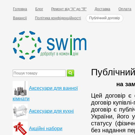
Головна
Блог
Ремонт від "А" до "Я"
Доставка
Оплата
Вакансії
Політика конфіденційності
Публічний договір
Публічний
на за
Аксесуари для ванної
Цей договір є
кімнати
договір купівлі
договір є публі
Аксесуари для кухні
України, його 
статусу (фізич
Акційні набори
без надання п