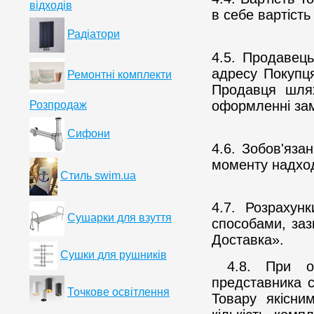
відходів
в себе вартіст
Радіатори
4.5. Продавець
адресу Покупця
Ремонтні комплекти
Продавця шля
оформленні зам
Розпродаж
Сифони
4.6. Зобов'яза
моменту надход
Стиль swim.ua
4.7. Розрахун
Сушарки для взуття
способами, заз
Доставка».
Сушки для рушників
4.8. При о
представника с
Точкове освітлення
Товару якісни