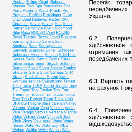
Перелік това
Pestan
Philips
Pikart
Platinum
Wasser
Pool Spa
Porcelanite Dos
передбачених 
Porta
Power of Water
Presto
Profil
Progress Profiles
ProGripper
Q-tap
України.
Qtap
Quad
Radaway
Raftec
RAK
Ceramics
Ravak
Raviraj
Rea
Relfix
Remer
RetroStyle
Rhein
Richmond
Riho
Roca
ROCKO Vinyl
ROUND
Royal Thermo
Rozzy Jenori
Rubineta
6.2. Поверне
Samsung
Sanco
Sanela
Sanit
здійснюється 
Sanitana
Sano
Sant'agostino
Sanwerk
Scarabeo
Schell
Schlosser
отримання та
Schneider Electric
Sculpta
SDS-Plus
передбачених п
Secure
Sedal
Semin
Sigma
Siltek
Silver
Simas
Sirem
Slezak
Solomon
Sommer
Sonia
Sopro
Splash
Stanley
StarGres
Stella
Sthor
Stilhaus
STR
Strong
StudioGlass
Styron
Swim
6.3. Вартість 
Swim.ua service
SwissKrono
Tarkett
Tece
Teiko
TEKA
Terma
Terranit
Tesy
на рахунок Пок
Tiki
Topaz
Tork
Torsion
Torx
Toto
Treemme
Treesse
Tremolada
Trento
Tres
Tres Project
Triton
Tucai
UNO
UPA
USH
Vagnerplast
Valentin
Valtec
Valtemo
Vankor
Vega
Venezia
Vents
6.4. Поверне
Vera
Veragio
Veronis
Versace
Viadrus
здійснюється
Videx
Vidima
Viega
Villeroy&Boch
Virok
Vives
Volle
Vorel
Wago
Water
відшкодовуєтьс
House
WaterPro
Waterway
WBS
Webert
Welike
Welle
Wepos
Wiha