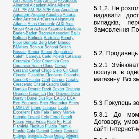
AeT
Agnes
Agro
Air-Line
Akvarodos
Albertoni
Alcaplast
Alina
Alkemi
5.1.2. Не розг
ALL.PE
AM.PM
APE
Apro
Aquafilter
надавати дост
Aquaform
Aquapa
Aquatica
Arcana
Arino
Ariston
ArtCeram
Asignatura
випадків, пе
Atlantic
Atlas Concorde
AUX
Axis
Group
Axor
Azteca
Azzardo
Badalona
Замовлення По
Baden-Baden
Bagno&Associati
Ballu
Balteco
Barlinek
Bartoline
Beauty
Floor
Bemeta
Berg
BGP
Blanco
BMeters
Bonjour
Bonomi
Bosch
Bossini
Brenor
Brinex
Bugnatese
5.2. Продавець
Caleffi
Cameya
Carlo Poletti
Catalano
Ceramika Color
Ceramika Gres
5.2.1 Змінюва
Ceramiсa Santa Claus
Cerrad
Cersanit
Cewal
Chigo
Cielo
Cir
Cisal
послуги, в одн
Classic
Cleanline
Cleopatra
Colombo
магазину. Всі з
Cooper&Hunter
Craft
Cramer
Creativ
Crescendo
Cristal
Cuadro
Daiko
Damixa
Deante
Devit
Dexter
Disegno
Disegno Ceramica
Dorf
Drazice
Duka
Duravit
Dusel
DusRux
EAGO
ECA
5.3 Покупець зо
Ece
Ecomess
Eger
Electrolux
Emco
EMMEVI
Ethno
Euroser
Evole
Excellent
Fado
Fala
Fancy Marble
5.3.1 До мом
Fangda
Favorit
Felo
Ferro
Ferroli
Договору, умо
Fibaro
Fima
Finsa
Fiore
Fir
Firat
Flaminia
Flexitub
Fluidra
Formix
сайті Інтернет-
Franke
Gala
Geberit
Gebex
General
Fittings
Genesis Aqua
Gessi
Ghidini