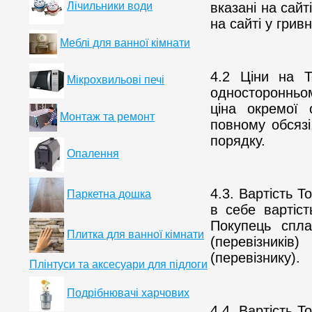
вказані на сайт
Лічильники води
на сайті у гри
Меблі для ванної кімнати
4.2 Ціни на 
Мікрохвильові печі
односторонньо
ціна окремої 
Монтаж та ремонт
повному обсяз
порядку.
Опалення
4.3. Вартість Т
Паркетна дошка
в себе вартіс
Покупець спл
Плитка для ванної кімнати
(перевізникі
(перевізнику).
Плінтуси та аксесуари для підлоги
Подрібнювачі харчових
4.4. Вартість Т