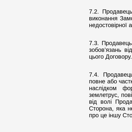
7.2. Продавец
виконання Замо
недостовірної 
7.3. Продавець
зобов'язань ві
цього Договору.
7.4. Продавец
повне або част
наслідком фор
землетрус, пов
від волі Прод
Сторона, яка н
про це іншу Ст