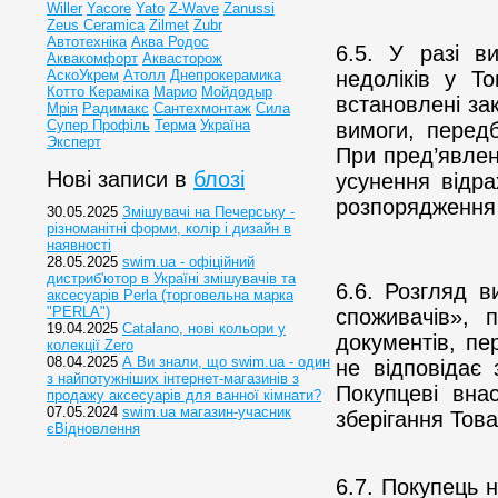
Willer
Yacore
Yato
Z-Wave
Zanussi
Zeus Ceramica
Zilmet
Zubr
Автотехніка
Аква Родос
6.5. У разі в
Аквакомфорт
Аквасторож
АскоУкрем
Атолл
Днепрокерамика
недоліків у Т
Котто Кераміка
Марио
Мойдодыр
встановлені за
Мрія
Радимакс
Сантехмонтаж
Сила
Супер Профіль
Терма
Україна
вимоги, перед
Эксперт
При пред’явлен
Нові записи в
блозі
усунення відр
розпорядження 
30.05.2025
Змішувачі на Печерську -
різноманітні форми, колір і дизайн в
наявності
28.05.2025
swim.ua - офіційний
дистриб'ютор в Україні змішувачів та
6.6. Розгляд 
аксесуарів Perla (торговельна марка
"PERLA")
споживачів»,
19.04.2025
Catalano, нові кольори у
документів, п
колекції Zero
08.04.2025
А Ви знали, що swim.ua - один
не відповідає 
з найпотужніших інтернет-магазинів з
Покупцеві вна
продажу аксесуарів для ванної кімнати?
07.05.2024
swim.ua магазин-учасник
зберігання Това
єВідновлення
6.7. Покупець 