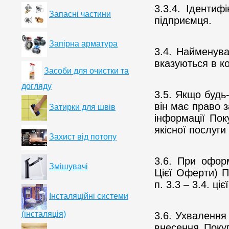
3.3.4. Ідентиф
Запасні частини
підприємця.
Запірна арматура
3.4. Найменува
вказуються в ко
Засоби для очистки та
догляду
3.5. Якщо будь-
він має право з
Затирки для швів
інформації Пок
якісної послуги
Захист від потопу
3.6. При офор
Змішувачі
Цієї Оферти) П
п. 3.3 – 3.4. ці
Інсталяційні системи
(інсталяція)
3.6. Ухвалення
внесення Поку