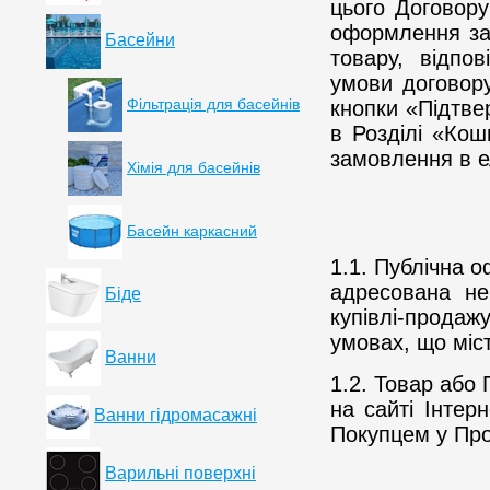
цього Договор
оформлення за
Басейни
товару, відпо
умови договор
Фільтрація для басейнів
кнопки «Підтв
в Розділі «Ко
замовлення в е
Хімія для басейнів
Басейн каркасний
1.1. Публічна о
адресована не
Біде
купівлі-продаж
умовах, що міст
Ванни
1.2. Товар або 
на сайті Інтер
Ванни гідромасажні
Покупцем у Про
Варильні поверхні