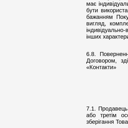
має індивідуал
бути використа
бажанням Поку
вигляд, компл
індивідуально-
інших характери
6.8. Повернен
Договором, зд
«Контакти»
7.1. Продавець
або третім ос
зберігання Тов